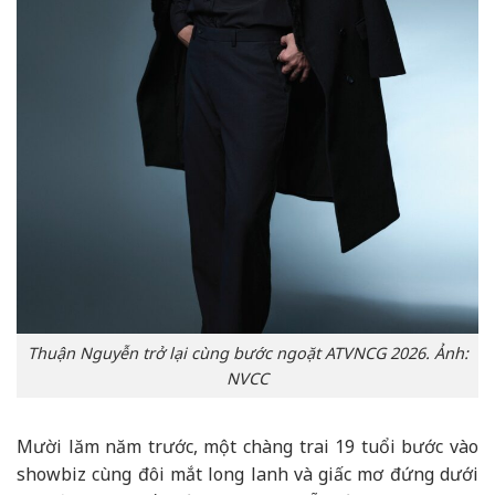
Thuận Nguyễn trở lại cùng bước ngoặt ATVNCG 2026. Ảnh:
NVCC
Mười lăm năm trước, một chàng trai 19 tuổi bước vào
showbiz cùng đôi mắt long lanh và giấc mơ đứng dưới