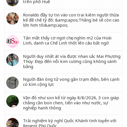
trên phố Huế
Ronaldo đầy tự tin vào con trai kiêm người thừa
kế đế chế tỷ đô: &amp;apos;Thằng bé sẽ còn cao
lớn hơn tôi&amp;apos;
Tận mắt thấy cơ ngơi chục nghìn m2 của Hoài
Linh, danh ca Chế Linh thốt lên câu bất ngờ
Người duy nhất át vía được nhan sắc Mai Phương
Thúy: Đẹp đến nỗi kim cương cũng không sánh
bằng
Người đàn ông tử vong gần trạm điện, bên cạnh
có kìm cộng lực
Vận đỏ như son kể từ ngày 8/8/2026, 3 con giáp
chẳng cần bon chen, tiền vào như nước, sự
nghiệp hanh thông
Trải nghiệm kỳ nghỉ Quốc Khánh tinh tuyển với
Regent Phú Quốc