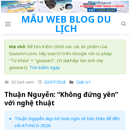
Skip
to
MẪU WEB BLOG DU
content
LỊCH
Mẹo nhỏ:
Để tìm kiếm chính xác các ấn phẩm của
GiuseArt.com, hãy search trên Google với cú pháp:
"Từ khóa" + "giuseart". (Ví dụ: thiệp tân linh mục
giuseart).
Tìm kiếm ngay
Giải trí
33 lượt xem
02/07/2026
Thuận Nguyễn: “Không đứng yên”
với nghệ thuật
Thuận Nguyễn dẹp bỏ hoài nghi về bản thân để đến
với ATVNCG 2026