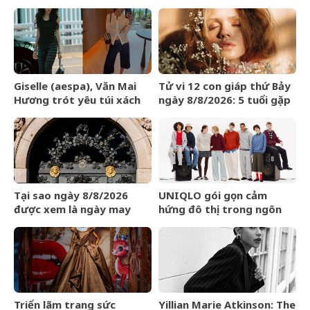
Wears Prada
Giselle (aespa), Văn Mai
Tử vi 12 con giáp thứ Bảy
Hương trót yêu túi xách
ngày 8/8/2026: 5 tuổi gặp
LOEWE Amazona 180
may mắn
Tại sao ngày 8/8/2026
UNIQLO gói gọn cảm
được xem là ngày may
hứng đô thị trong ngôn
mắn?
ngữ thời trang của bộ sưu
tập Thu Đông 2026
Triển lãm trang sức
Yillian Marie Atkinson: The