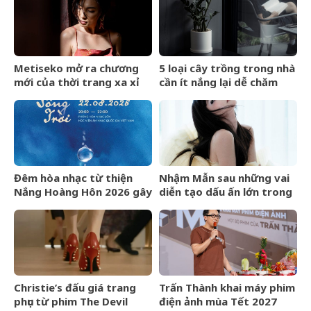
Metiseko mở ra chương
5 loại cây trồng trong nhà
mới của thời trang xa xỉ
cần ít nắng lại dễ chăm
mang bản sắc Việt
sóc
Đêm hòa nhạc từ thiện
Nhậm Mẫn sau những vai
Nắng Hoàng Hôn 2026 gây
diễn tạo dấu ấn lớn trong
quỹ cho bệnh nhân chạy
nửa đầu năm 2026
thận nhân tạo
Christie’s đấu giá trang
Trấn Thành khai máy phim
phục từ phim The Devil
điện ảnh mùa Tết 2027