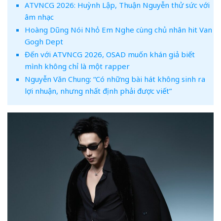
ATVNCG 2026: Huỳnh Lập, Thuận Nguyễn thử sức với
âm nhạc
Hoàng Dũng Nói Nhỏ Em Nghe cùng chủ nhân hit Van
Gogh Dept
Đến với ATVNCG 2026, OSAD muốn khán giả biết
mình không chỉ là một rapper
Nguyễn Văn Chung: “Có những bài hát không sinh ra
lợi nhuận, nhưng nhất định phải được viết”