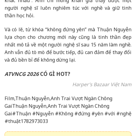
khác nhau”. Anh chỉ mong khán giả thấy được một
người nghệ sĩ luôn nghiêm túc với nghề và giữ tinh
thần học hỏi.
Và có lẽ, từ khóa “không đứng yên” mà Thuận Nguyễn
lựa chọn cho chương mới này cũng là tinh thần đẹp
nhất mô tả về một người nghệ sĩ sau 15 năm làm nghề.
Anh vẫn đủ tò mò để bước tiếp, đủ can đảm để thay đổi
và đủ bền bỉ để không dừng lại.
ATVNCG 2026
CÓ GÌ HOT?
Harper’s Bazaar Việt Nam
Film,Thuận Nguyễn,Anh Trai Vượt Ngàn Chông
GaiThuận Nguyễn,Anh Trai Vượt Ngàn Chông
Gai#Thuận #Nguyễn #Không #đứng #yên #với #nghệ
#thuật1782973033