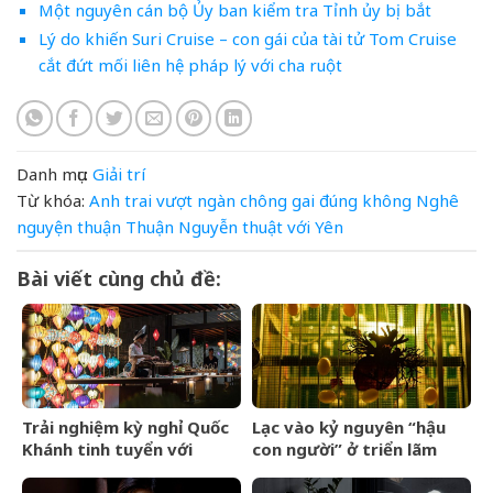
Một nguyên cán bộ Ủy ban kiểm tra Tỉnh ủy bị bắt
Lý do khiến Suri Cruise – con gái của tài tử Tom Cruise
cắt đứt mối liên hệ pháp lý với cha ruột
Danh mục:
Giải trí
Từ khóa:
Anh trai vượt ngàn chông gai
đúng
không
Nghê
nguyện
thuận
Thuận Nguyễn
thuật
với
Yên
Bài viết cùng chủ đề:
Trải nghiệm kỳ nghỉ Quốc
Lạc vào kỷ nguyên “hậu
Khánh tinh tuyển với
con người” ở triển lãm
Regent Phú Quốc
Olit Olit Che Cha Chà Uytt
Chit Chítt