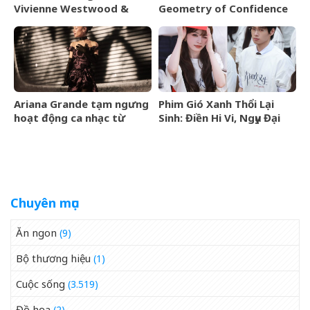
Vivienne Westwood &
Geometry of Confidence
Jewellery đến Bangkok
vào tháng 9/2026
Ariana Grande tạm ngưng
Phim Gió Xanh Thổi Lại
hoạt động ca nhạc từ
Sinh: Điền Hi Vi, Ngụy Đại
tháng 9/2026
Huân bước vào cuộc chiến
thượng lưu
Chuyên mục
Ăn ngon
(9)
Bộ thương hiệu
(1)
Cuộc sống
(3.519)
Đồ họa
(2)