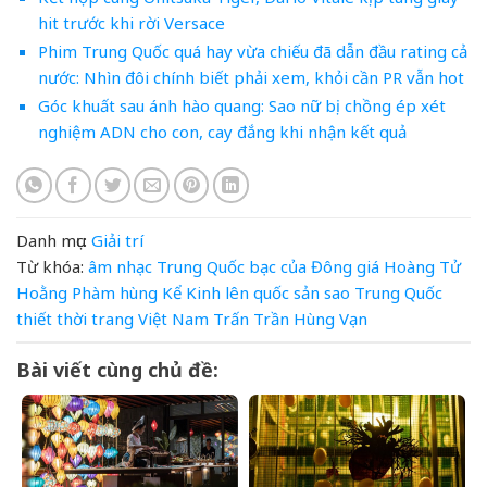
hit trước khi rời Versace
Phim Trung Quốc quá hay vừa chiếu đã dẫn đầu rating cả
nước: Nhìn đôi chính biết phải xem, khỏi cần PR vẫn hot
Góc khuất sau ánh hào quang: Sao nữ bị chồng ép xét
nghiệm ADN cho con, cay đắng khi nhận kết quả
Danh mục:
Giải trí
Từ khóa:
âm nhạc Trung Quốc
bạc
của
Đông
giá
Hoàng Tử
Hoằng Phàm
hùng
Kể
Kinh
lên
quốc
sản
sao Trung Quốc
thiết
thời trang Việt Nam
Trấn
Trần Hùng
Vạn
Bài viết cùng chủ đề: