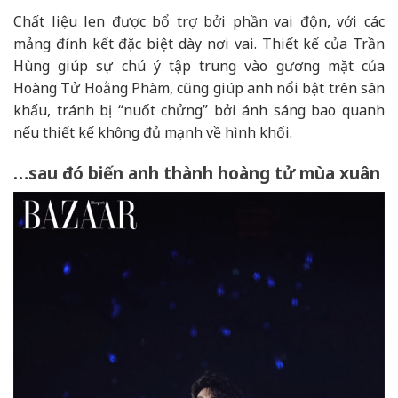
Chất liệu len được bổ trợ bởi phần vai độn, với các
mảng đính kết đặc biệt dày nơi vai. Thiết kế của Trần
Hùng giúp sự chú ý tập trung vào gương mặt của
Hoàng Tử Hoằng Phàm, cũng giúp anh nổi bật trên sân
khấu, tránh bị “nuốt chửng” bởi ánh sáng bao quanh
nếu thiết kế không đủ mạnh về hình khối.
…sau đó biến anh thành hoàng tử mùa xuân