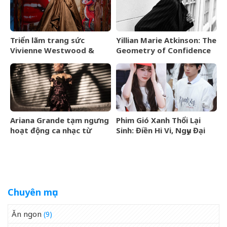
Triển lãm trang sức
Yillian Marie Atkinson: The
Vivienne Westwood &
Geometry of Confidence
Jewellery đến Bangkok
vào tháng 9/2026
Ariana Grande tạm ngưng
Phim Gió Xanh Thổi Lại
hoạt động ca nhạc từ
Sinh: Điền Hi Vi, Ngụy Đại
tháng 9/2026
Huân bước vào cuộc chiến
thượng lưu
Chuyên mục
Ăn ngon
(9)