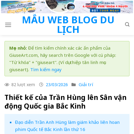
Skip
to
MẪU WEB BLOG DU
content
LỊCH
Mẹo nhỏ:
Để tìm kiếm chính xác các ấn phẩm của
GiuseArt.com, hãy search trên Google với cú pháp:
"Từ khóa" + "giuseart". (Ví dụ: thiệp tân linh mục
giuseart).
Tìm kiếm ngay
Giải trí
82 lượt xem
23/03/2026
Thiết kế của Trần Hùng lên Sân vận
động Quốc gia Bắc Kinh
Đạo diễn Trần Anh Hùng làm giám khảo liên hoan
phim Quốc tế Bắc Kinh lần thứ 16