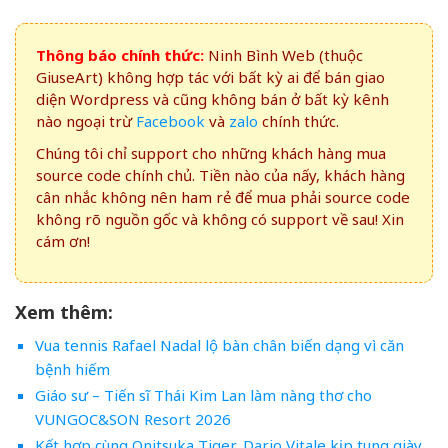
Thông báo chính thức:
Ninh Bình Web (thuộc
GiuseArt) không hợp tác với bất kỳ ai để bán giao
diện Wordpress và cũng không bán ở bất kỳ kênh
nào ngoại trừ
Facebook
và
zalo
chính thức.
Chúng tôi chỉ support cho những khách hàng mua
source code chính chủ. Tiền nào của nấy, khách hàng
cân nhắc không nên ham rẻ để mua phải source code
không rõ nguồn gốc và không có support về sau! Xin
cám ơn!
Xem thêm:
Vua tennis Rafael Nadal lộ bàn chân biến dạng vì căn
bệnh hiếm
Giáo sư – Tiến sĩ Thái Kim Lan làm nàng thơ cho
VUNGOC&SON Resort 2026
Kết hợp cùng Onitsuka Tiger, Dario Vitale kịp tung giày