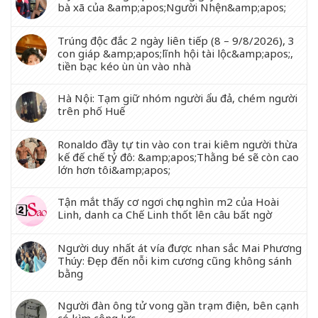
bà xã của &amp;apos;Người Nhện&amp;apos;
Trúng độc đắc 2 ngày liên tiếp (8 – 9/8/2026), 3
con giáp &amp;apos;lĩnh hội tài lộc&amp;apos;,
tiền bạc kéo ùn ùn vào nhà
Hà Nội: Tạm giữ nhóm người ẩu đả, chém người
trên phố Huế
Ronaldo đầy tự tin vào con trai kiêm người thừa
kế đế chế tỷ đô: &amp;apos;Thằng bé sẽ còn cao
lớn hơn tôi&amp;apos;
Tận mắt thấy cơ ngơi chục nghìn m2 của Hoài
Linh, danh ca Chế Linh thốt lên câu bất ngờ
Người duy nhất át vía được nhan sắc Mai Phương
Thúy: Đẹp đến nỗi kim cương cũng không sánh
bằng
Người đàn ông tử vong gần trạm điện, bên cạnh