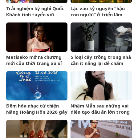
Trải nghiệm kỳ nghỉ Quốc
Lạc vào kỷ nguyên “hậu
Khánh tinh tuyển với
con người” ở triển lãm
Regent Phú Quốc
Olit Olit Che Cha Chà Uytt
Chit Chítt
Metiseko mở ra chương
5 loại cây trồng trong nhà
mới của thời trang xa xỉ
cần ít nắng lại dễ chăm
mang bản sắc Việt
sóc
Đêm hòa nhạc từ thiện
Nhậm Mẫn sau những vai
Nắng Hoàng Hôn 2026 gây
diễn tạo dấu ấn lớn trong
quỹ cho bệnh nhân chạy
nửa đầu năm 2026
thận nhân tạo