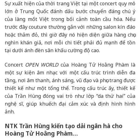
Sự xuất hiện của thời trang Việt tại một concert quy mô
lớn ở Trung Quốc đánh dấu bước chuyển đáng chú ý
của làng mốt Việt trong bối cảnh toàn cầu hóa. Nếu
trước đây couture thường gắn với những salon kín đáo
hoặc thảm đỏ, thì giờ đây nó hiện diện giữa hàng chục
nghìn khán giả, nơi mỗi chi tiết phải đủ mạnh để tồn
tại dưới ánh đèn sân khấu cường độ cao.
Concert
OPEN WORLD
của Hoàng Tử Hoằng Phàm là
một sự kiện âm nhạc với một cấu trúc trình diễn đa
tầng, nơi âm thanh, ánh sáng, vũ đạo và phục trang được
thiết kế như một tổng thể. Trong cấu trúc ấy, thiết kế
của Trần Hùng đóng vai trò như lớp “da thứ hai” của
nghệ sĩ, giúp khuếch đại cảm xúc và định hình hình
ảnh.
NTK Trần Hùng kiến tạo dải ngân hà cho
Hoàng Tử Hoằng Phàm…