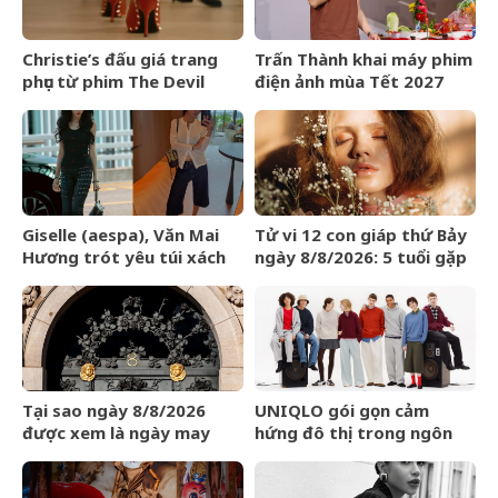
Christie’s đấu giá trang
Trấn Thành khai máy phim
phục từ phim The Devil
điện ảnh mùa Tết 2027
Wears Prada
Giselle (aespa), Văn Mai
Tử vi 12 con giáp thứ Bảy
Hương trót yêu túi xách
ngày 8/8/2026: 5 tuổi gặp
LOEWE Amazona 180
may mắn
Tại sao ngày 8/8/2026
UNIQLO gói gọn cảm
được xem là ngày may
hứng đô thị trong ngôn
mắn?
ngữ thời trang của bộ sưu
tập Thu Đông 2026