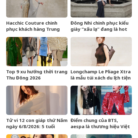
Hacchic Couture chinh
Đông Nhi chinh phục kiểu
phục khách hàng Trung
giày “xấu lạ” đang là hot
Đông bằng dịch vụ phác
trend ở Hollywood
thảo
Top 9 xu hướng thời trang
Longchamp Le Pliage Xtra
Thu Đông 2026
là mẫu túi xách du lịch tiện
lợi bất ngờ
Tử vi 12 con giáp thứ Năm
Điểm chung của BTS,
ngày 6/8/2026: 5 tuổi
aespa là thương hiệu Việt
chiến thắng trì hoãn
Maison de Cozy