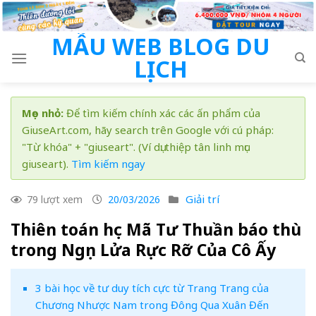
Skip
to
MẪU WEB BLOG DU
content
LỊCH
Mẹo nhỏ:
Để tìm kiếm chính xác các ấn phẩm của
GiuseArt.com, hãy search trên Google với cú pháp:
"Từ khóa" + "giuseart". (Ví dụ: thiệp tân linh mục
giuseart).
Tìm kiếm ngay
Giải trí
79 lượt xem
20/03/2026
Thiên toán học Mã Tư Thuần báo thù
trong Ngọn Lửa Rực Rỡ Của Cô Ấy
3 bài học về tư duy tích cực từ Trang Trang của
Chương Nhược Nam trong Đông Qua Xuân Đến