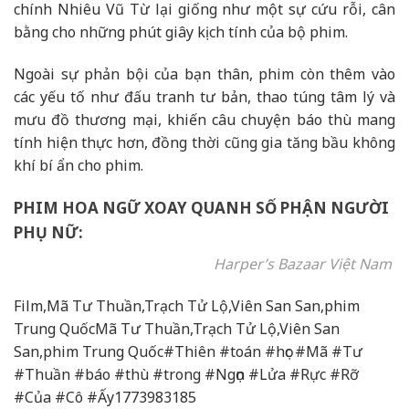
chính Nhiêu Vũ Từ lại giống như một sự cứu rỗi, cân
bằng cho những phút giây kịch tính của bộ phim.
Ngoài sự phản bội của bạn thân, phim còn thêm vào
các yếu tố như đấu tranh tư bản, thao túng tâm lý và
mưu đồ thương mại, khiến câu chuyện báo thù mang
tính hiện thực hơn, đồng thời cũng gia tăng bầu không
khí bí ẩn cho phim.
PHIM HOA NGỮ XOAY QUANH SỐ PHẬN NGƯỜI
PHỤ NỮ:
Harper’s Bazaar Việt Nam
Film,Mã Tư Thuần,Trạch Tử Lộ,Viên San San,phim
Trung QuốcMã Tư Thuần,Trạch Tử Lộ,Viên San
San,phim Trung Quốc#Thiên #toán #học #Mã #Tư
#Thuần #báo #thù #trong #Ngọn #Lửa #Rực #Rỡ
#Của #Cô #Ấy1773983185