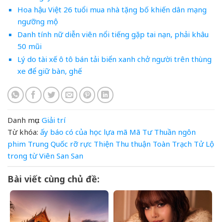
Hoa hậu Việt 26 tuổi mua nhà tặng bố khiến dân mạng
ngưỡng mộ
Danh tính nữ diễn viên nổi tiếng gặp tai nạn, phải khâu
50 mũi
Lý do tài xế ô tô bán tải biển xanh chở người trên thùng
xe để giữ bàn, ghế
Danh mục:
Giải trí
Từ khóa:
ấy
báo
có
của
học
lựa
mã
Mã Tư Thuần
ngôn
phim Trung Quốc
rỡ
rực
Thiện
Thu
thuận
Toàn
Trạch Tử Lộ
trong
từ
Viên San San
Bài viết cùng chủ đề: