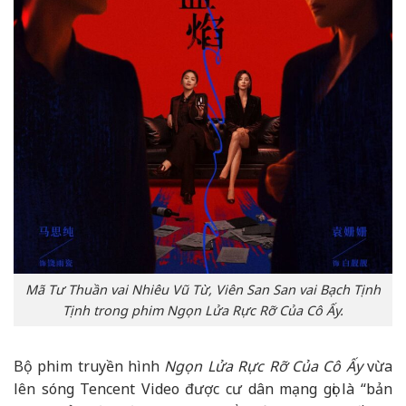
Mã Tư Thuần vai Nhiêu Vũ Từ, Viên San San vai Bạch Tịnh
Tịnh trong phim Ngọn Lửa Rực Rỡ Của Cô Ấy.
Bộ phim truyền hình
Ngọn Lửa Rực Rỡ Của Cô Ấy
vừa
lên sóng Tencent Video được cư dân mạng gọi là “bản