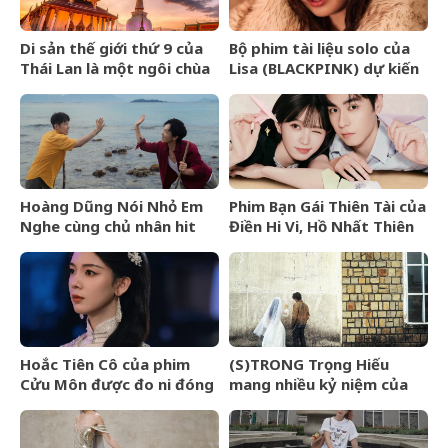
Di sản thế giới thứ 9 của
Bộ phim tài liệu solo của
Thái Lan là một ngôi chùa
Lisa (BLACKPINK) dự kiến
cổ hơn 800 năm
ra mắt tại Liên hoan phim
TIFF 2026
Hoàng Dũng Nói Nhỏ Em
Phim Bạn Gái Thiên Tài của
Nghe cùng chủ nhân hit
Điền Hi Vi, Hồ Nhất Thiên
Van Gogh Dept
nhận review tiêu cực vì
kịch bản phi lý
Hoắc Tiên Cô của phim
(S)TRONG Trọng Hiếu
Cửu Môn được đo ni đóng
mang nhiều kỷ niệm của
giày cho Trần Dao
mình gửi gắm vào (anh
vẫn yêu em) đến giây cuối
cùng