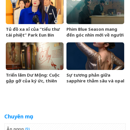
Tủ đồ xa xỉ của “tiểu thư
Phim Blue Season mang
tài phiệt” Park Eun Bin
đến góc nhìn mới về người
trong Spooky in Love xa
Việt cho làng điện ảnh
xỉ đến mức nào?
quốc tế
Triển lãm Dư Mộng: Cuộc
Sự tương phản giữa
gặp gỡ của ký ức, thiên
sapphire thẳm sâu và opal
nhiên và thế giới nội tâm
lửa rực cháy
Chuyên mục
Ăn ngon
(9)