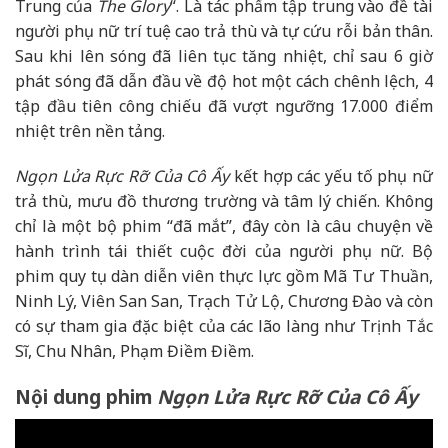
Trung của
The Glory
“. Là tác phẩm tập trung vào đề tài
người phụ nữ trí tuệ cao trả thù và tự cứu rỗi bản thân.
Sau khi lên sóng đã liên tục tăng nhiệt, chỉ sau 6 giờ
phát sóng đã dẫn đầu về độ hot một cách chênh lệch, 4
tập đầu tiên công chiếu đã vượt ngưỡng 17.000 điểm
nhiệt trên nền tảng.
Ngọn Lửa Rực Rỡ Của Cô Ấy
kết hợp các yếu tố phụ nữ
trả thù, mưu đồ thương trường và tâm lý chiến. Không
chỉ là một bộ phim “đã mắt”, đây còn là câu chuyện về
hành trình tái thiết cuộc đời của người phụ nữ. Bộ
phim quy tụ dàn diễn viên thực lực gồm Mã Tư Thuần,
Ninh Lý, Viên San San, Trạch Tử Lộ, Chương Đào và còn
có sự tham gia đặc biệt của các lão làng như Trịnh Tắc
Sĩ, Chu Nhân, Phạm Điềm Điềm.
Nội dung phim
Ngọn Lửa Rực Rỡ Của Cô Ấy