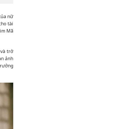
 của nữ
cho tài
 Kim Mã
và trở
àn ảnh
 trưởng