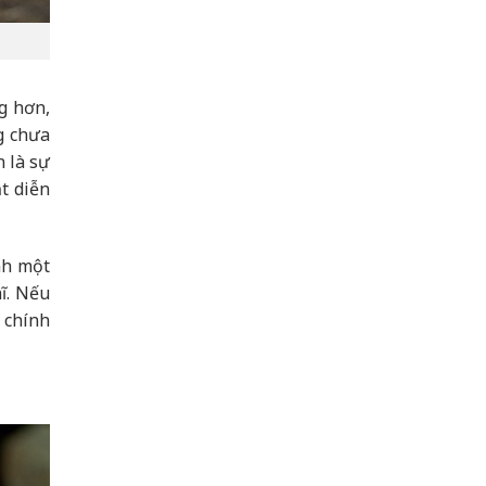
g hơn,
g chưa
n là sự
t diễn
nh một
ĩ. Nếu
ỳ chính