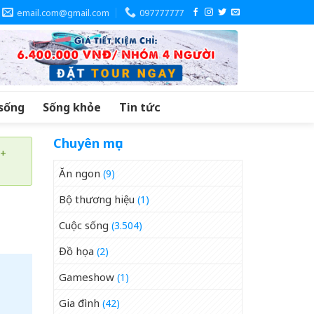
email.com@gmail.com
097777777
sống
Sống khỏe
Tin tức
Chuyên mục
 +
Ăn ngon
(9)
Bộ thương hiệu
(1)
Cuộc sống
(3.504)
Đồ họa
(2)
Gameshow
(1)
Gia đình
(42)