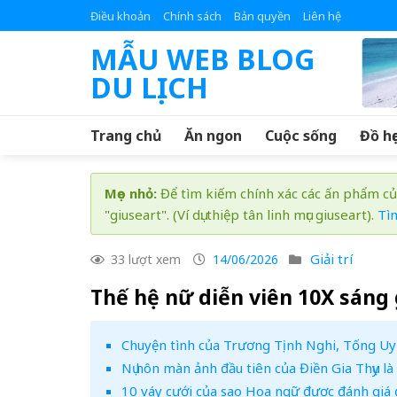
Skip
Điều khoản
Chính sách
Bản quyền
Liên hệ
to
MẪU WEB BLOG
content
DU LỊCH
Trang chủ
Ăn ngon
Cuộc sống
Đồ họ
Mẹo nhỏ:
Để tìm kiếm chính xác các ấn phẩm củ
"giuseart". (Ví dụ: thiệp tân linh mục giuseart).
Tì
Giải trí
33 lượt xem
14/06/2026
Thế hệ nữ diễn viên 10X sáng
Chuyện tình của Trương Tịnh Nghi, Tống U
Nụ hôn màn ảnh đầu tiên của Điền Gia Thụy là
10 váy cưới của sao Hoa ngữ được đánh giá