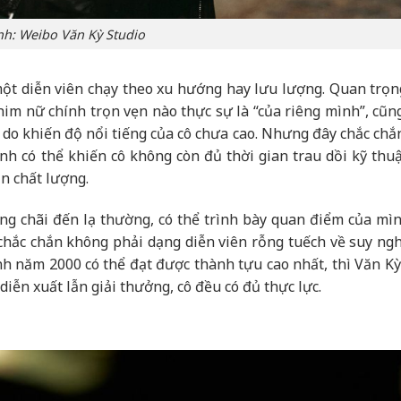
nh: Weibo Văn Kỳ Studio
ột diễn viên chạy theo xu hướng hay lưu lượng. Quan trọn
im nữ chính trọn vẹn nào thực sự là “của riêng mình”, cũn
ý do khiến độ nổi tiếng của cô chưa cao. Nhưng đây chắc chắ
ình có thể khiến cô không còn đủ thời gian trau dồi kỹ thuậ
ản chất lượng.
ững chãi đến lạ thường, có thể trình bày quan điểm của mì
, chắc chắn không phải dạng diễn viên rỗng tuếch về suy ngh
inh năm 2000 có thể đạt được thành tựu cao nhất, thì Văn K
diễn xuất lẫn giải thưởng, cô đều có đủ thực lực.