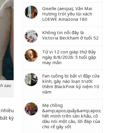
Giselle (aespa), Văn Mai
Hương trót yêu túi xách
LOEWE Amazona 180
Không tin nổi đây là
Victoria Beckham ở tuổi 52
Tử vi 12 con giáp thứ Bảy
ngày 8/8/2026: 5 tuổi gặp
may mắn
Fan cuồng bị bắt vì đập cửa
kính, gây náo loạn trước
nh sau
thềm BlackPink kỷ niệm 10
năm
Mẹ chồng
à nhiều
&amp;apos;quẩy&amp;apos;
hết mình trên sân khấu, cô
bất kỳ
dâu nói một câu, lời đáp của
chú rể gây sốt