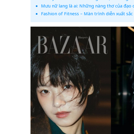
Mưu nữ lang là ai: Những nàng thơ của đạo
Fashion of Fitness – Màn trình diễn xuất sắc