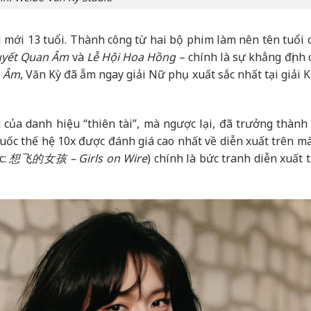
hi mới 13 tuổi. Thành công từ hai bộ phim làm nên tên tuổi
yết Quan Âm
và
Lễ Hội Hoa Hồng
– chính là sự khẳng định 
n Âm
, Văn Kỳ đã ẵm ngay giải Nữ phụ xuất sắc nhất tại giải
của danh hiệu “thiên tài”, mà ngược lại, đã trưởng thành 
ốc thế hệ 10x được đánh giá cao nhất về diễn xuất trên m
c:
想飞的女孩 – Girls on Wire
) chính là bức tranh diễn xuất