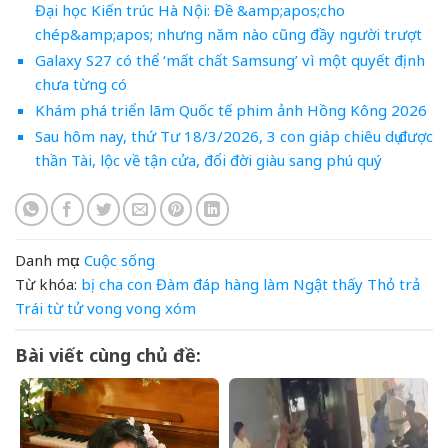
Đại học Kiến trúc Hà Nội: Đề &amp;apos;cho
chép&amp;apos; nhưng năm nào cũng đầy người trượt
Galaxy S27 có thể ‘mất chất Samsung’ vì một quyết định
chưa từng có
Khám phá triển lãm Quốc tế phim ảnh Hồng Kông 2026
Sau hôm nay, thứ Tư 18/3/2026, 3 con giáp chiêu dụ được
thần Tài, lộc về tận cửa, đổi đời giàu sang phú quý
Danh mục:
Cuộc sống
Từ khóa:
bị
cha
con
Đàm
đáp
hàng
làm
Ngật
thấy
Thỏ
trả
Trái
từ
tử vong
vong
xóm
Bài viết cùng chủ đề: