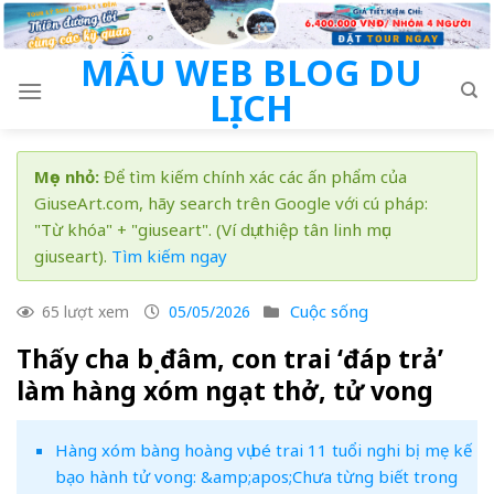
Skip
to
MẪU WEB BLOG DU
content
LỊCH
Mẹo nhỏ:
Để tìm kiếm chính xác các ấn phẩm của
GiuseArt.com, hãy search trên Google với cú pháp:
"Từ khóa" + "giuseart". (Ví dụ: thiệp tân linh mục
giuseart).
Tìm kiếm ngay
Cuộc sống
65 lượt xem
05/05/2026
Thấy cha bị đâm, con trai ‘đáp trả’
làm hàng xóm ngạt thở, tử vong
Hàng xóm bàng hoàng vụ bé trai 11 tuổi nghi bị mẹ kế
bạo hành tử vong: &amp;apos;Chưa từng biết trong