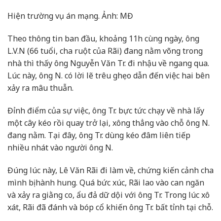
Hiện trường vụ án mạng. Ảnh: MĐ
Theo thông tin ban đầu, khoảng 11h cùng ngày, ông
L.V.N (66 tuổi, cha ruột của Rãi) đang nằm võng trong
nhà thì thấy ông Nguyễn Văn Tr. đi nhậu về ngang qua.
Lúc này, ông N. có lời lẽ trêu ghẹo dẫn đến việc hai bên
xảy ra mâu thuẫn.
Đỉnh điểm của sự việc, ông Tr. bực tức chạy về nhà lấy
một cây kéo rồi quay trở lại, xông thẳng vào chỗ ông N.
đang nằm. Tại đây, ông Tr. dùng kéo đâm liên tiếp
nhiều nhát vào người ông N.
Đúng lúc này, Lê Văn Rãi đi làm về, chứng kiến cảnh cha
mình bị hành hung. Quá bức xúc, Rãi lao vào can ngăn
và xảy ra giằng co, ẩu đả dữ dội với ông Tr. Trong lúc xô
xát, Rãi đã đánh và bóp cổ khiến ông Tr. bất tỉnh tại chỗ.