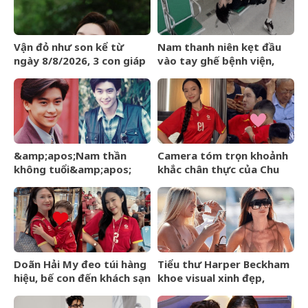
Vận đỏ như son kể từ
Nam thanh niên kẹt đầu
ngày 8/8/2026, 3 con giáp
vào tay ghế bệnh viện,
chẳng cần bon chen, tiền
người bạn đến cứu cũng
vào như nước, sự nghiệp
rơi vào tình cảnh khó tin
hanh thông
&amp;apos;Nam thần
Camera tóm trọn khoảnh
không tuổi&amp;apos;
khắc chân thực của Chu
Hoa ngữ từng gặp tai nạn
Thanh Huyền trên sân Mỹ
nghiêm trọng giờ ra sao?
Đình
Doãn Hải My đeo túi hàng
Tiểu thư Harper Beckham
hiệu, bế con đến khách sạn
khoe visual xinh đẹp,
gặp Văn Hậu, visual cam
thanh xuân mơn mởn trên
thường có còn xinh đẹp
du thuyền triệu đô, đọ sắc