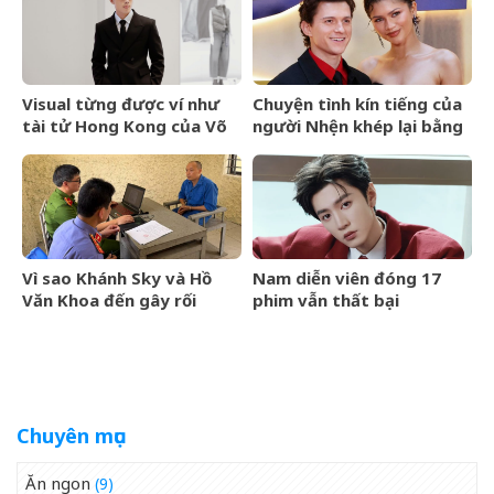
như ảnh tự đăng?
cùng mẹ
Visual từng được ví như
Chuyện tình kín tiếng của
tài tử Hong Kong của Võ
người Nhện khép lại bằng
Điền Gia Huy bất ngờ gây
lễ cưới riêng tư
tranh cãi vì một thay đổi
Vì sao Khánh Sky và Hồ
Nam diễn viên đóng 17
Văn Khoa đến gây rối
phim vẫn thất bại
nhưng Vua Quạt cũng bị
khởi tố?
Chuyên mục
Ăn ngon
(9)