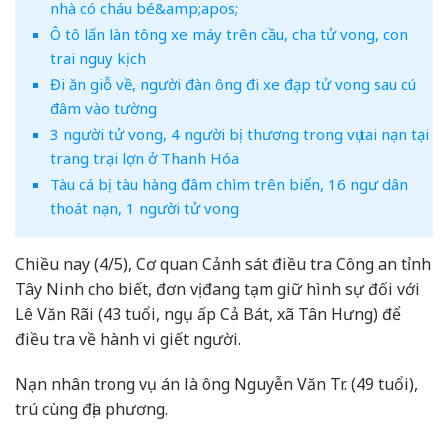
nhà có cháu bé&amp;apos;
Ô tô lấn làn tông xe máy trên cầu, cha tử vong, con
trai nguy kịch
Đi ăn giỗ về, người đàn ông đi xe đạp tử vong sau cú
đâm vào tường
3 người tử vong, 4 người bị thương trong vụ tai nạn tại
trang trại lợn ở Thanh Hóa
Tàu cá bị tàu hàng đâm chìm trên biển, 16 ngư dân
thoát nạn, 1 người tử vong
Chiều nay (4/5), Cơ quan Cảnh sát điều tra Công an tỉnh
Tây Ninh cho biết, đơn vị đang tạm giữ hình sự đối với
Lê Văn Rãi (43 tuổi, ngụ ấp Cả Bát, xã Tân Hưng) để
điều tra về hành vi giết người.
Nạn nhân trong vụ án là ông Nguyễn Văn Tr. (49 tuổi),
trú cùng địa phương.