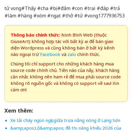
tử vong#Thấy #cha #bị #đâm #con #trai #đáp #trả
#làm #hàng #xóm #ngạt #thở #tử #vong1777936753
Thông báo chính thức:
Ninh Bình Web (thuộc
GiuseArt) không hợp tác với bất kỳ ai để bán giao
diện Wordpress và cũng không bán ở bất kỳ kênh
nào ngoại trừ
Facebook
và
zalo
chính thức.
Chúng tôi chỉ support cho những khách hàng mua
source code chính chủ. Tiền nào của nấy, khách hàng
cân nhắc không nên ham rẻ để mua phải source code
không rõ nguồn gốc và không có support về sau! Xin
cám ơn!
Xem thêm:
Xe tải cháy ngùn ngụt giữa trưa nắng nóng ở Lạng Sơn
&amp;apos;Lộ&amp;apos; đề thi năng khiếu 2026 của