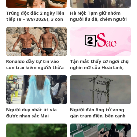
Trúng độc đắc 2 ngày liên
Hà Nội: Tạm giữ nhóm
tiếp (8 – 9/8/2026), 3 con
người ẩu đả, chém người
giáp &amp;apos;lĩnh hội
trên phố Huế
tài lộc&amp;apos;, tiền
bạc kéo ùn ùn vào nhà
Ronaldo đầy tự tin vào
Tận mắt thấy cơ ngơi chục
con trai kiêm người thừa
nghìn m2 của Hoài Linh,
kế đế chế tỷ đô:
danh ca Chế Linh thốt lên
&amp;apos;Thằng bé sẽ
câu bất ngờ
còn cao lớn hơn
tôi&amp;apos;
Người duy nhất át vía
Người đàn ông tử vong
được nhan sắc Mai
gần trạm điện, bên cạnh
Phương Thúy: Đẹp đến nỗi
có kìm cộng lực
kim cương cũng không
sánh bằng