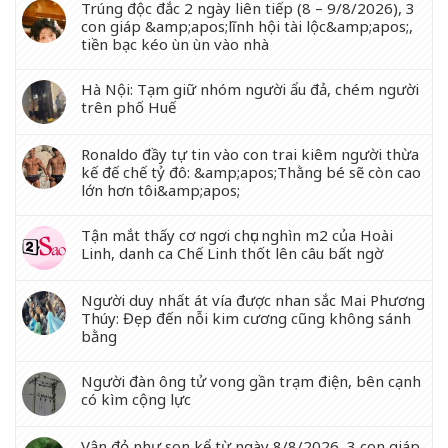
Trúng độc đắc 2 ngày liên tiếp (8 – 9/8/2026), 3
con giáp &amp;apos;lĩnh hội tài lộc&amp;apos;,
tiền bạc kéo ùn ùn vào nhà
Hà Nội: Tạm giữ nhóm người ẩu đả, chém người
trên phố Huế
Ronaldo đầy tự tin vào con trai kiêm người thừa
kế đế chế tỷ đô: &amp;apos;Thằng bé sẽ còn cao
lớn hơn tôi&amp;apos;
Tận mắt thấy cơ ngơi chục nghìn m2 của Hoài
Linh, danh ca Chế Linh thốt lên câu bất ngờ
Người duy nhất át vía được nhan sắc Mai Phương
Thúy: Đẹp đến nỗi kim cương cũng không sánh
bằng
Người đàn ông tử vong gần trạm điện, bên cạnh
có kìm cộng lực
Vận đỏ như son kể từ ngày 8/8/2026, 3 con giáp