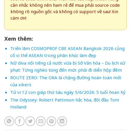
cân nhắc không nên ham rẻ để mua phải source code
không rõ nguồn gốc và không có support về sau! Xin
cám ơn!
Xem thêm:
Triển lãm COSMOPROF CBE ASEAN Bangkok 2026 củng
cố vị thế ASEAN trong phân khúc làm đẹp
Nữ diva nổi tiếng cả nước vừa bị Sở Văn hóa – Du lịch xử
phạt: Từng nghèo túng đến mức phải đi diễn hộp đêm
ROUTE ZERO: The ORA là chặng đường hoàn toàn mới
của xikers
Tử vi 12 con giáp thứ Sáu ngày 5/6/2026: 5 tuổi hoan hỷ
The Odyssey: Robert Pattinson hắc hóa, đối đầu Tom
Holland