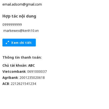
email.adsom@gmail.com
Hợp tác nội dung
0999999999
markewex@kenh10.vn
Xem chi tiết
Thông tin thanh toán:
Chủ tài khoản: ABC
Vietcombank
: 0691000037
Agribank
: 2001235020618
ACB
: 2212621541234