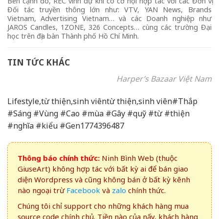
Bên cạnh đó, REC vinh dự khi có cơ hội hợp tác với các Đơn vị
Đối tác truyền thông lớn như: VTV, YAN News, Brands
Vietnam, Advertising Vietnam… và các Doanh nghiệp như
JAROS Candles, 1ZONE, 326 Concepts… cùng các trường Đại
học trên địa bàn Thành phố Hồ Chí Minh.
TIN TỨC KHÁC
Harper’s Bazaar Việt Nam
Lifestyle,từ thiện,sinh viêntừ thiện,sinh viên#Thắp
#Sáng #Vùng #Cao #mùa #Gây #quỹ #từ #thiện
#nghĩa #kiểu #Gen1774396487
Thông báo chính thức:
Ninh Bình Web (thuộc
GiuseArt) không hợp tác với bất kỳ ai để bán giao
diện Wordpress và cũng không bán ở bất kỳ kênh
nào ngoại trừ
Facebook
và
zalo
chính thức.
Chúng tôi chỉ support cho những khách hàng mua
source code chính chủ. Tiền nào của nấy, khách hàng