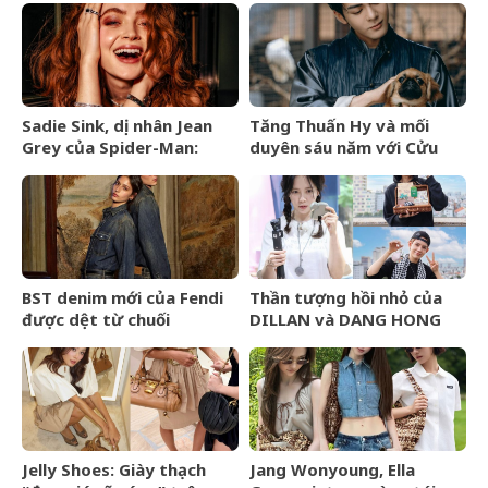
thượng lưu
Sadie Sink, dị nhân Jean
Tăng Thuấn Hy và mối
Grey của Spider-Man:
duyên sáu năm với Cửu
Brand New Day là ai?
Môn
BST denim mới của Fendi
Thần tượng hồi nhỏ của
được dệt từ chuối
DILLAN và DANG HONG
HAI là ai?
Jelly Shoes: Giày thạch
Jang Wonyoung, Ella