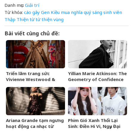
Danh mục:
Giải trí
Từ khóa:
cáo
gây
Gen
Kiều
mua
nghĩa
quý
sáng
sinh viên
Thập
Thiện
từ
từ thiện
vùng
Bài viết cùng chủ đề:
Triển lãm trang sức
Yillian Marie Atkinson: The
Vivienne Westwood &
Geometry of Confidence
Jewellery đến Bangkok
vào tháng 9/2026
Ariana Grande tạm ngưng
Phim Gió Xanh Thổi Lại
hoạt động ca nhạc từ
Sinh: Điền Hi Vi, Ngụy Đại
tháng 9/2026
Huân bước vào cuộc chiến