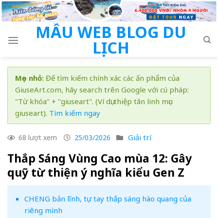
Skip
to
MẪU WEB BLOG DU
content
LỊCH
Mẹo nhỏ:
Để tìm kiếm chính xác các ấn phẩm của
GiuseArt.com, hãy search trên Google với cú pháp:
"Từ khóa" + "giuseart". (Ví dụ: thiệp tân linh mục
giuseart).
Tìm kiếm ngay
Giải trí
68 lượt xem
25/03/2026
Thắp Sáng Vùng Cao mùa 12: Gây
quỹ từ thiện ý nghĩa kiểu Gen Z
CHENG bản lĩnh, tự tay thắp sáng hào quang của
riêng mình