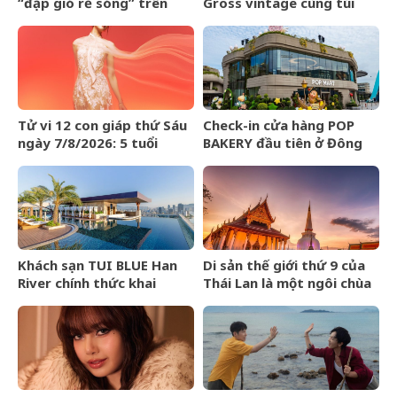
“đạp gió rẽ sóng” trên
Gross vintage cùng túi
BXH Lyst Index Quý
kết hạt Miu Miu Mesh Bag
2/2026
Tử vi 12 con giáp thứ Sáu
Check-in cửa hàng POP
ngày 7/8/2026: 5 tuổi
BAKERY đầu tiên ở Đông
được tuyên dương
Nam Á của POP MART
Khách sạn TUI BLUE Han
Di sản thế giới thứ 9 của
River chính thức khai
Thái Lan là một ngôi chùa
trương tại Đà Nẵng
cổ hơn 800 năm