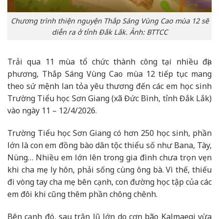
Chương trình thiện nguyện Thắp Sáng Vùng Cao mùa 12 sẽ
diễn ra ở tỉnh Đắk Lắk. Ảnh: BTTCC
Trải qua 11 mùa tổ chức thành công tại nhiều địa
phương, Thắp Sáng Vùng Cao mùa 12 tiếp tục mang
theo sứ mệnh lan tỏa yêu thương đến các em học sinh
Trường Tiểu học Sơn Giang (xã Đức Bình, tỉnh Đắk Lắk)
vào ngày 11 – 12/4/2026.
Trường Tiểu học Sơn Giang có hơn 250 học sinh, phần
lớn là con em đồng bào dân tộc thiểu số như Bana, Tày,
Nùng… Nhiều em lớn lên trong gia đình chưa trọn vẹn
khi cha mẹ ly hôn, phải sống cùng ông bà. Vì thế, thiếu
đi vòng tay cha mẹ bên cạnh, con đường học tập của các
em đôi khi cũng thêm phần chông chênh.
Bên cạnh đó, sau trận lũ lớn do cơn bão Kalmaegi vừa