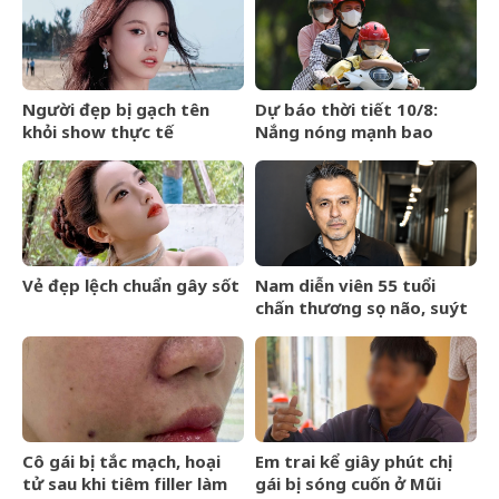
– đạo học giữa lòng Hà Nội
Người đẹp bị gạch tên
Dự báo thời tiết 10/8:
khỏi show thực tế
Nắng nóng mạnh bao
trùm miền Bắc, Hà Nội có
nơi 38 độ
Vẻ đẹp lệch chuẩn gây sốt
Nam diễn viên 55 tuổi
chấn thương sọ não, suýt
chết sau tai nạn
Cô gái bị tắc mạch, hoại
Em trai kể giây phút chị
tử sau khi tiêm filler làm
gái bị sóng cuốn ở Mũi