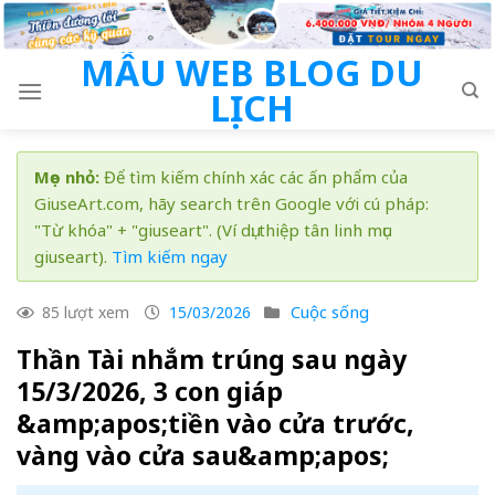
Skip
to
MẪU WEB BLOG DU
content
LỊCH
Mẹo nhỏ:
Để tìm kiếm chính xác các ấn phẩm của
GiuseArt.com, hãy search trên Google với cú pháp:
"Từ khóa" + "giuseart". (Ví dụ: thiệp tân linh mục
giuseart).
Tìm kiếm ngay
Cuộc sống
85 lượt xem
15/03/2026
Thần Tài nhắm trúng sau ngày
15/3/2026, 3 con giáp
&amp;apos;tiền vào cửa trước,
vàng vào cửa sau&amp;apos;