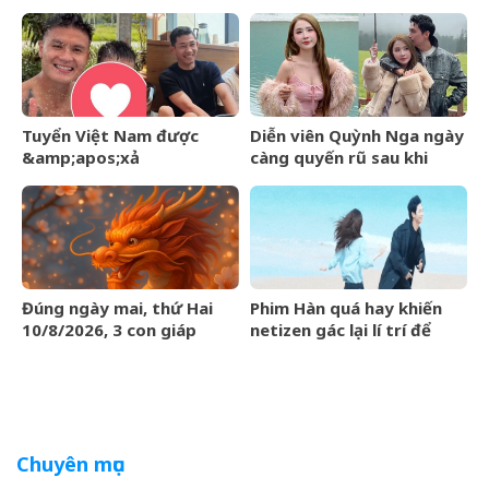
đầy rãnh cười ở spa
Nghê: &amp;apos;Em chỉ
biết kêu các chị bình tĩnh,
thả lỏng người để
nổi&amp;apos;
Tuyển Việt Nam được
Diễn viên Quỳnh Nga ngày
&amp;apos;xả
càng quyến rũ sau khi
trại&amp;apos; trước bán
công khai yêu NSƯT Việt
kết ASEAN Cup: Quang Hải
Anh
về quê bơi cùng con trai,
Hai Long có hẹn với Duy
Mạnh
Đúng ngày mai, thứ Hai
Phim Hàn quá hay khiến
10/8/2026, 3 con giáp
netizen gác lại lí trí để
được Quý Nhân nâng đỡ,
xem: Đôi chính càng nhìn
tài lộc rủng rỉnh, yên tâm
càng dính, top 1 Việt Nam
hưởng vinh hoa Phú Quý
là đúng thôi
Chuyên mục