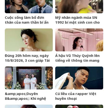
Cuộc sống làm bố đơn
Mỹ nhân ngành múa SN
thân của nam thần bí ẩn
1992 bí mật sinh con cho
nhất màn ảnh Hoa ngữ
đại gia: Cuộc sống hiện tại
gây choáng ngợp
Đúng 20h hôm nay, ngày
Á hậu Vũ Thúy Quỳnh lên
10/8/2026, 3 con giáp Tài
tiếng về thông tin mang
Lộc đến tay, tiền chất đầy
thai với thiếu gia Đức
nhà, đổi đời ngoạn mục
Phạm
&amp;apos;Duyên
Cú liều của rapper Việt
8&amp;apos;: Khi nghệ
huyền thoại
thuật đánh thức đạo hiếu