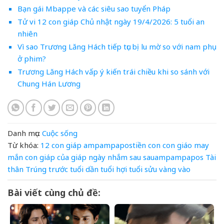
Bạn gái Mbappe và các siêu sao tuyển Pháp
Tử vi 12 con giáp Chủ nhật ngày 19/4/2026: 5 tuổi an
nhiên
Vì sao Trương Lăng Hách tiếp tục bị lu mờ so với nam phụ
ở phim?
Trương Lăng Hách vấp ý kiến trái chiều khi so sánh với
Chung Hán Lương
Danh mục:
Cuộc sống
Từ khóa:
12 con giáp
ampampapostiền
con
con giáo may
mắn
con giáp
của
giáp
ngày
nhắm
sau
sauampampapos
Tài
thân
Trúng
trước
tuổi dần
tuổi hợi
tuổi sửu
vàng
vào
Bài viết cùng chủ đề: