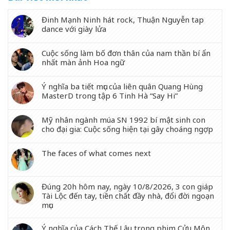
Đinh Mạnh Ninh hát rock, Thuận Nguyễn tap
dance với giày lửa
Cuộc sống làm bố đơn thân của nam thần bí ẩn
nhất màn ảnh Hoa ngữ
Ý nghĩa ba tiết mục của liên quân Quang Hùng
MasterD trong tập 6 Tinh Hà “Say Hi”
Mỹ nhân ngành múa SN 1992 bí mật sinh con
cho đại gia: Cuộc sống hiện tại gây choáng ngợp
The faces of what comes next
Đúng 20h hôm nay, ngày 10/8/2026, 3 con giáp
Tài Lộc đến tay, tiền chất đầy nhà, đổi đời ngoạn
mục
Ý nghĩa của Cách Thế Lâu trong phim Cửu Môn