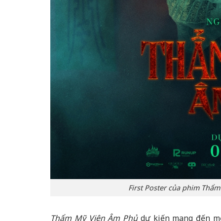
First Poster của phim Thẩm
Thẩm Mỹ Viện Âm Phủ
dự kiến mang đến một