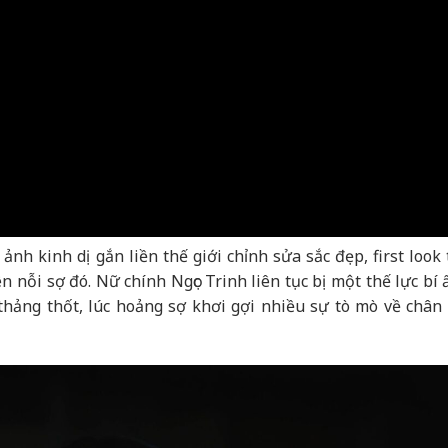
h kinh dị gắn liền thế giới chỉnh sửa sắc đẹp, first look t
 nỗi sợ đó. Nữ chính Ngọc Trinh liên tục bị một thế lực bí 
thảng thốt, lúc hoảng sợ khơi gợi nhiều sự tò mò về chân