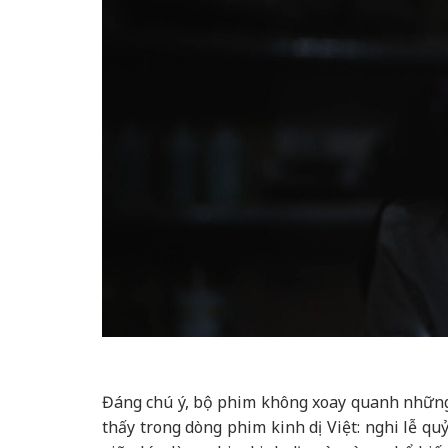
Đáng chú ý, bộ phim không xoay quanh những 
thấy trong dòng phim kinh dị Việt: nghi lễ quỷ