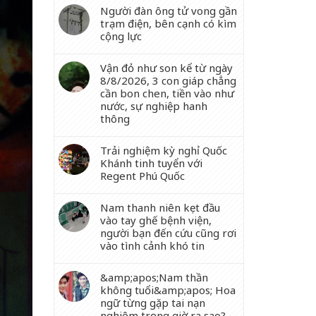
Người đàn ông tử vong gần
trạm điện, bên cạnh có kìm
cộng lực
Vận đỏ như son kể từ ngày
8/8/2026, 3 con giáp chẳng
cần bon chen, tiền vào như
nước, sự nghiệp hanh
thông
Trải nghiệm kỳ nghỉ Quốc
Khánh tinh tuyển với
Regent Phú Quốc
Nam thanh niên kẹt đầu
vào tay ghế bệnh viện,
người bạn đến cứu cũng rơi
vào tình cảnh khó tin
&amp;apos;Nam thần
không tuổi&amp;apos; Hoa
ngữ từng gặp tai nạn
nghiêm trọng giờ ra sao?