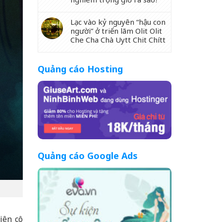
Lạc vào kỷ nguyên “hậu con
người” ở triển lãm Olit Olit
Che Cha Chà Uytt Chit Chítt
Quảng cáo Hosting
Quảng cáo Google Ads
iên cô