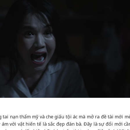
tai nạn thẩm mỹ và che giấu tội ác mà mở ra đề tài mới m
 ám với vật hiến tế là sắc đẹp đàn bà. Đây là sự đổi mới cầ