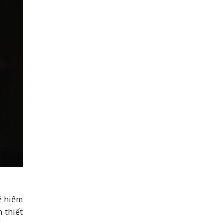
ẻ hiếm
n thiết