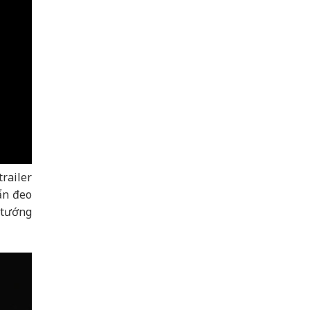
railer
ẩn đeo
 tướng