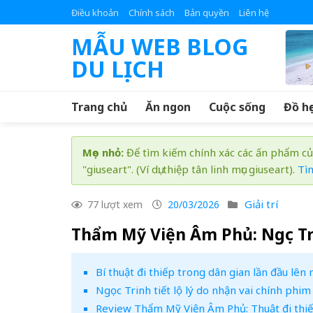
Skip
Điều khoản
Chính sách
Bản quyền
Liên hệ
to
MẪU WEB BLOG
content
DU LỊCH
Trang chủ
Ăn ngon
Cuộc sống
Đồ họ
Mẹo nhỏ:
Để tìm kiếm chính xác các ấn phẩm củ
"giuseart". (Ví dụ: thiệp tân linh mục giuseart).
Tì
Giải trí
77 lượt xem
20/03/2026
Thẩm Mỹ Viện Âm Phủ: Ngọc Tr
Bí thuật đi thiếp trong dân gian lần đầu l
Ngọc Trinh tiết lộ lý do nhận vai chính ph
Review Thẩm Mỹ Viện Âm Phủ: Thuật đi thiếp