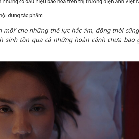
n nhưng có dấu hiệu bão hòa trên thị trường điện ảnh Việt 
nội dung tác phẩm:
on mồi’ cho những thế lực hắc ám, đồng thời cũng
ch sinh tồn qua cả những hoàn cảnh chưa bao 