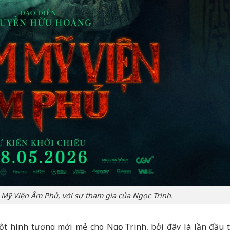
 Mỹ Viện Âm Phủ, với sự tham gia của Ngọc Trinh.
 hình tượng mới mẻ cho Ngọc Trinh, bởi đây là lần đầu t