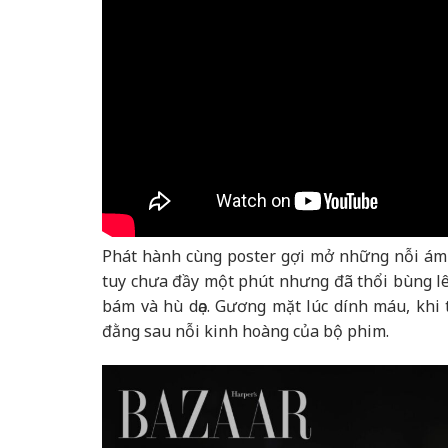
Phát hành cùng poster gợi mở những nỗi ám ản
tuy chưa đầy một phút nhưng đã thổi bùng lên
bám và hù dọa. Gương mặt lúc dính máu, khi 
đằng sau nỗi kinh hoàng của bộ phim.