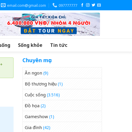
email.com@gmail.com
097777777
sống
Sống khỏe
Tin tức
Chuyên mục
 +
Ăn ngon
(9)
Bộ thương hiệu
(1)
Cuộc sống
(3.516)
Đồ họa
(2)
Gameshow
(1)
Gia đình
(42)