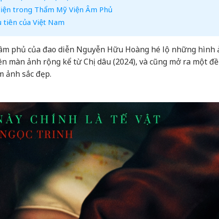
 diện trong Thẩm Mỹ Viện Âm Phủ
u tiên của Việt Nam
n âm phủ của đao diễn Nguyễn Hữu Hoàng hé lộ những hình
rên màn ảnh rộng kể từ Chị dâu (2024), và cũng mở ra một đề
m ảnh sắc đẹp.