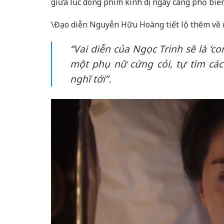
giữa lúc dòng phim kinh dị ngày càng phổ biế
\Đạo diễn Nguyễn Hữu Hoàng tiết lộ thêm về 
“Vai diễn của Ngọc Trinh sẽ là ‘c
một phụ nữ cứng cỏi, tự tìm cá
nghĩ tới”.