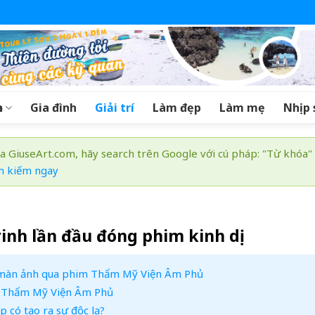
a
Gia đình
Giải trí
Làm đẹp
Làm mẹ
Nhịp 
a GiuseArt.com, hãy search trên Google với cú pháp: "Từ khóa"
m kiếm ngay
inh lần đầu đóng phim kinh dị
ên màn ảnh qua phim Thẩm Mỹ Viện Âm Phủ
im Thẩm Mỹ Viện Âm Phủ
 có tạo ra sự độc lạ?