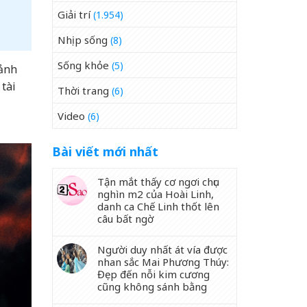
Giải trí
(1.954)
Nhịp sống
(8)
Sống khỏe
(5)
 ảnh
 tài
Thời trang
(6)
Video
(6)
Bài viết mới nhất
Tận mắt thấy cơ ngơi chục
nghìn m2 của Hoài Linh,
danh ca Chế Linh thốt lên
câu bất ngờ
Người duy nhất át vía được
nhan sắc Mai Phương Thúy:
Đẹp đến nỗi kim cương
cũng không sánh bằng