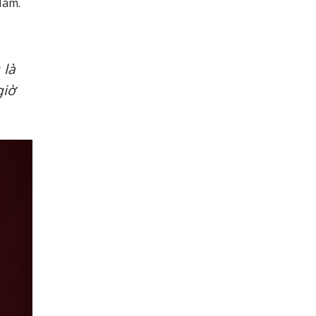
Nam.
 là
giờ