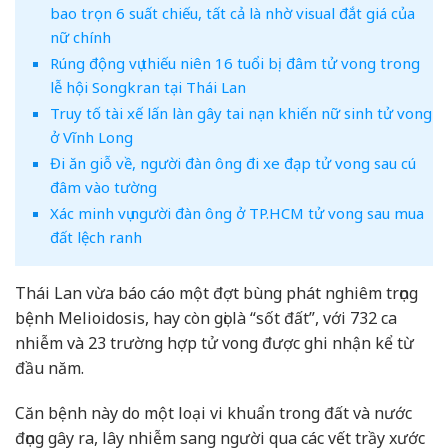
bao trọn 6 suất chiếu, tất cả là nhờ visual đắt giá của
nữ chính
Rúng động vụ thiếu niên 16 tuổi bị đâm tử vong trong
lễ hội Songkran tại Thái Lan
Truy tố tài xế lấn làn gây tai nạn khiến nữ sinh tử vong
ở Vĩnh Long
Đi ăn giỗ về, người đàn ông đi xe đạp tử vong sau cú
đâm vào tường
Xác minh vụ người đàn ông ở TP.HCM tử vong sau mua
đất lệch ranh
Thái Lan vừa báo cáo một đợt bùng phát nghiêm trọng
bệnh Melioidosis, hay còn gọi là “sốt đất”, với 732 ca
nhiễm và 23 trường hợp tử vong được ghi nhận kể từ
đầu năm.
Căn bệnh này do một loại vi khuẩn trong đất và nước
đọng gây ra, lây nhiễm sang người qua các vết trầy xước