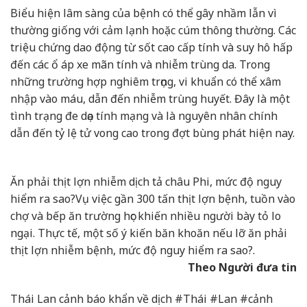
Biểu hiện lâm sàng của bệnh có thể gây nhầm lẫn vì
thường giống với cảm lạnh hoặc cúm thông thường. Các
triệu chứng dao động từ sốt cao cấp tính và suy hô hấp
đến các ổ áp xe mãn tính và nhiễm trùng da. Trong
những trường hợp nghiêm trọng, vi khuẩn có thể xâm
nhập vào máu, dẫn đến nhiễm trùng huyết. Đây là một
tình trạng đe dọa tính mạng và là nguyên nhân chính
dẫn đến tỷ lệ tử vong cao trong đợt bùng phát hiện nay.
Ăn phải thịt lợn nhiễm dịch tả châu Phi, mức độ nguy
hiểm ra sao?
Vụ việc gần 300 tấn thịt lợn bệnh, tuồn vào
chợ và bếp ăn trường học khiến nhiều người bày tỏ lo
ngại. Thực tế, một số ý kiến băn khoăn nếu lỡ ăn phải
thịt lợn nhiễm bệnh, mức độ nguy hiểm ra sao?.
Theo Người đưa tin
Thái Lan cảnh báo khẩn về dịch #Thái #Lan #cảnh