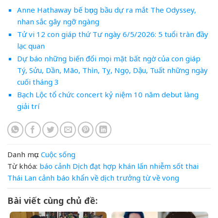
Anne Hathaway bế bụng bầu dự ra mắt The Odyssey,
nhan sắc gây ngỡ ngàng
Tử vi 12 con giáp thứ Tư ngày 6/5/2026: 5 tuổi tràn đầy
lạc quan
Dự báo những biến đổi mọi mặt bất ngờ của con giáp
Tý, Sửu, Dần, Mão, Thìn, Tỵ, Ngọ, Dậu, Tuất những ngày
cuối tháng 3
Bạch Lộc tổ chức concert kỷ niệm 10 năm debut làng
giải trí
Danh mục:
Cuộc sống
Từ khóa:
báo
cảnh
Dịch
đạt
hợp
khán
lấn
nhiễm
sốt
thai
Thái Lan cảnh báo khẩn về dịch
trưởng
từ
về
vong
Bài viết cùng chủ đề: