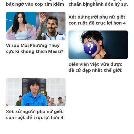
bất ngờ vào top tìm kiếm
chuẩn bị nghênh đón hỷ sự,
với lượng truy cập tăng
tài vận hanh thông, lên
vọt
hương hóa Rồng hóa
Xét xử người phụ nữ giết
Phượng
con ruột để trục lợi hơn 4
tỷ đồng tiền bảo hiểm
Vì sao Mai Phương Thúy
cực kì không thích Messi?
Diễn viên Việt vừa được
đề cử đẹp nhất thế giới:
Gương mặt hoàn hảo khó
cưỡng, ăn tiền nhất là đôi
mắt cực phẩm
Xét xử người phụ nữ giết
con ruột để trục lợi hơn 4
tỷ đồng tiền bảo hiểm