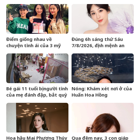
nhân Ester Expósito lắm
mang cầm cố
rồi
Điểm giống nhau về
Đúng 6h sáng thứ Sáu
chuyện tình ái của 3 mỹ
7/8/2026, định mệnh an
nhân phim giờ vàng VTV
bài, 3 con giáp vận trình
như cá chép hóa rồng,
giàu có lên bất chấp
Bé gái 11 tuổi bị người tình
Nóng: Khám xét nơi ở của
của mẹ đánh đập, bắt quỳ
Huấn Hoa Hồng
xuyên đêm
Hoa hậu Mai Phương Thúy
Qua đêm nay, 3 con giáp