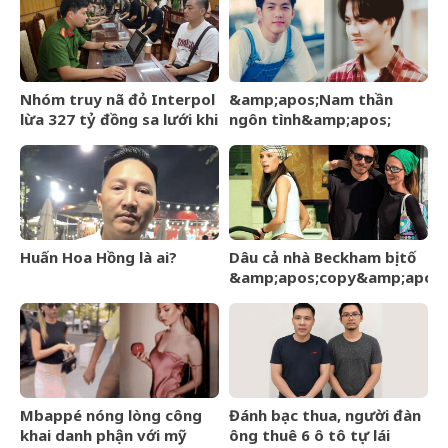
Nhóm truy nã đỏ Interpol
&amp;apos;Nam thần
lừa 327 tỷ đồng sa lưới khi
ngôn tình&amp;apos;
ẩn náu ở Bắc Ninh
từng làm nghề giao báo,
U60 vẫn như thanh niên
Huấn Hoa Hồng là ai?
Dâu cả nhà Beckham bị tố
&amp;apos;copy&amp;apos;
phong cách mẹ chồng –
Victoria giữa sóng gió gia
tộc
Mbappé nóng lòng công
Đánh bạc thua, người đàn
khai danh phận với mỹ
ông thuê 6 ô tô tự lái