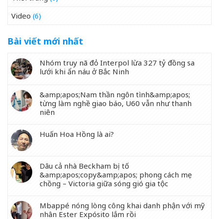
Video
(6)
Bài viết mới nhất
Nhóm truy nã đỏ Interpol lừa 327 tỷ đồng sa
lưới khi ẩn náu ở Bắc Ninh
&amp;apos;Nam thần ngôn tình&amp;apos;
từng làm nghề giao báo, U60 vẫn như thanh
niên
Huấn Hoa Hồng là ai?
Dâu cả nhà Beckham bị tố
&amp;apos;copy&amp;apos; phong cách mẹ
chồng – Victoria giữa sóng gió gia tộc
Mbappé nóng lòng công khai danh phận với mỹ
nhân Ester Expósito lắm rồi