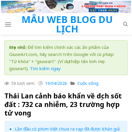
Skip
to
MẪU WEB BLOG DU
content
LỊCH
Mẹo nhỏ:
Để tìm kiếm chính xác các ấn phẩm của
GiuseArt.com, hãy search trên Google với cú pháp:
"Từ khóa" + "giuseart". (Ví dụ: thiệp tân linh mục
giuseart).
Tìm kiếm ngay
Cuộc sống
59 lượt xem
19/04/2026
Thái Lan cảnh báo khẩn về dịch sốt
đất : 732 ca nhiễm, 23 trường hợp
tử vong
Lần đầu có phim Việt chưa ra rạp đã được khán giả