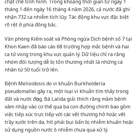
chặt chẽ tình hình. Trong khoảng thời gian từ ngày 1
tháng 1 đến ngày 16 tháng 4 năm 2026, cả nước đã ghi
nhận 732 ca nhiễm tích lũy. Tác động khu vực đặc biệt
rõ rệt ở phía đông bắc.
Văn phòng Kiểm soát và Phòng ngừa Dịch bệnh số 7 tại
Khon Kaen đã báo cáo 68 trường hợp mắc bệnh và hai
ca tử vong trong khu vực quản lý. Dữ liệu chỉ ra rằng
nhóm đối tượng dễ bị tổn thương nhất là những cá
nhân từ 50 tuổi trở lên.
Bệnh Melioidosis do vi khuẩn Burkholderia
pseudomallei gây ra, một loại vi khuẩn tìm thấy trong
đất và nước đọng. Bà Lalida giải thích rằng mầm bệnh
xâm nhập vào cơ thể qua ba con đường chính bao gồm
việc tiếp xúc trực tiếp với các vết thương hở hoặc vết
trầy xước trên da, hít phải bụi bẩn bị nhiễm khuẩn hoặc
sử dụng nguồn nước ô nhiễm chưa qua xử lý.