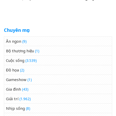
3 con giáp
được định giá hơn 9,4 tỷ
&amp;apos;đạp trúng mỏ
đồng
vàng&amp;apos;, sự
nghiệp vượng phát
Chuyên mục
Ăn ngon
(9)
Bộ thương hiệu
(1)
Cuộc sống
(3.539)
Đồ họa
(2)
Gameshow
(1)
Gia đình
(43)
Giải trí
(1.962)
Nhịp sống
(8)