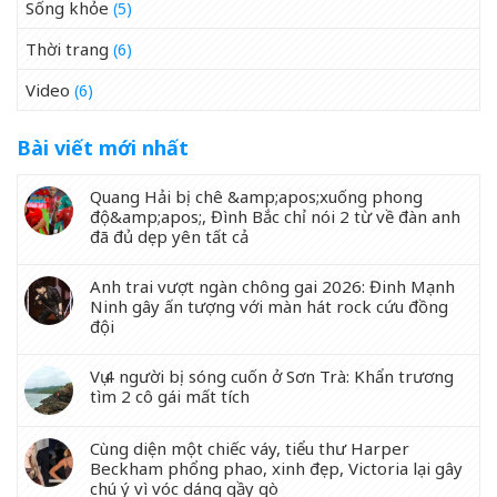
Sống khỏe
(5)
Thời trang
(6)
Video
(6)
Bài viết mới nhất
Quang Hải bị chê &amp;apos;xuống phong
độ&amp;apos;, Đình Bắc chỉ nói 2 từ về đàn anh
đã đủ dẹp yên tất cả
Anh trai vượt ngàn chông gai 2026: Đinh Mạnh
Ninh gây ấn tượng với màn hát rock cứu đồng
đội
Vụ 4 người bị sóng cuốn ở Sơn Trà: Khẩn trương
tìm 2 cô gái mất tích
Cùng diện một chiếc váy, tiểu thư Harper
Beckham phổng phao, xinh đẹp, Victoria lại gây
chú ý vì vóc dáng gầy gò