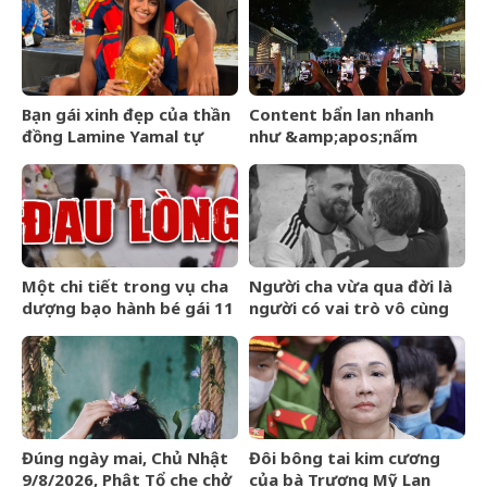
nay, thí sinh hồi hộp chờ
&amp;apos;Người
kết quả
Nhện&amp;apos;
Bạn gái xinh đẹp của thần
Content bẩn lan nhanh
đồng Lamine Yamal tự
như &amp;apos;nấm
mình hé lộ tình hình sức
mốc&amp;apos;, trách
khoẻ đáng lo
nhiệm của người dùng
mạng?
Một chi tiết trong vụ cha
Người cha vừa qua đời là
dượng bạo hành bé gái 11
người có vai trò vô cùng
tuổi ở Đồng Nai khiến tôi
đặc biệt với sự nghiệp vĩ
xót xa: Đây có lẽ là điều
đại của Messi
khiến con đau lòng nhất
Đúng ngày mai, Chủ Nhật
Đôi bông tai kim cương
9/8/2026, Phật Tổ che chở
của bà Trương Mỹ Lan