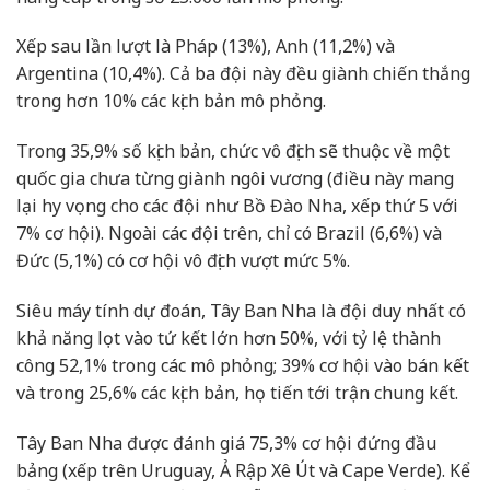
Xếp sau lần lượt là Pháp (13%), Anh (11,2%) và
Argentina (10,4%). Cả ba đội này đều giành chiến thắng
trong hơn 10% các kịch bản mô phỏng.
Trong 35,9% số kịch bản, chức vô địch sẽ thuộc về một
quốc gia chưa từng giành ngôi vương (điều này mang
lại hy vọng cho các đội như Bồ Đào Nha, xếp thứ 5 với
7% cơ hội). Ngoài các đội trên, chỉ có Brazil (6,6%) và
Đức (5,1%) có cơ hội vô địch vượt mức 5%.
Siêu máy tính dự đoán, Tây Ban Nha là đội duy nhất có
khả năng lọt vào tứ kết lớn hơn 50%, với tỷ lệ thành
công 52,1% trong các mô phỏng; 39% cơ hội vào bán kết
và trong 25,6% các kịch bản, họ tiến tới trận chung kết.
Tây Ban Nha được đánh giá 75,3% cơ hội đứng đầu
bảng (xếp trên Uruguay, Ả Rập Xê Út và Cape Verde). Kể