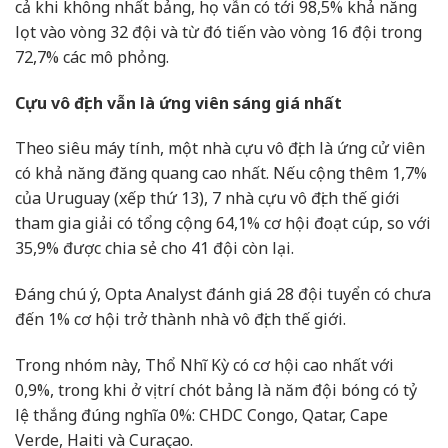
cả khi không nhất bảng, họ vẫn có tới 98,5% khả năng
lọt vào vòng 32 đội và từ đó tiến vào vòng 16 đội trong
72,7% các mô phỏng.
Cựu vô địch vẫn là ứng viên sáng giá nhất
Theo siêu máy tính, một nhà cựu vô địch là ứng cử viên
có khả năng đăng quang cao nhất. Nếu cộng thêm 1,7%
của Uruguay (xếp thứ 13), 7 nhà cựu vô địch thế giới
tham gia giải có tổng cộng 64,1% cơ hội đoạt cúp, so với
35,9% được chia sẻ cho 41 đội còn lại.
Đáng chú ý, Opta Analyst đánh giá 28 đội tuyển có chưa
đến 1% cơ hội trở thành nhà vô địch thế giới.
Trong nhóm này, Thổ Nhĩ Kỳ có cơ hội cao nhất với
0,9%, trong khi ở vị trí chót bảng là năm đội bóng có tỷ
lệ thắng đúng nghĩa 0%: CHDC Congo, Qatar, Cape
Verde, Haiti và Curaçao.