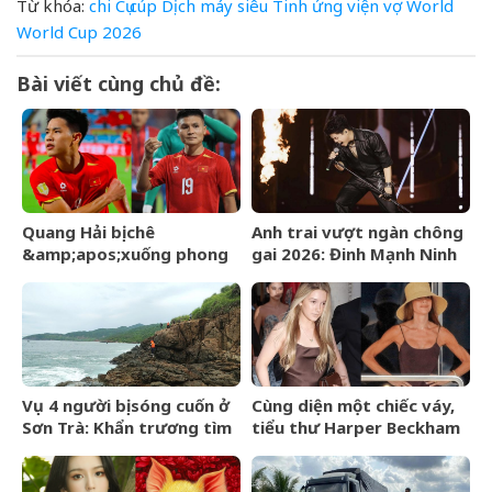
Từ khóa:
chi
Cụ
cúp
Dịch
máy
siêu
Tinh
ứng
viện
vợ
World
World Cup 2026
Bài viết cùng chủ đề:
Quang Hải bị chê
Anh trai vượt ngàn chông
&amp;apos;xuống phong
gai 2026: Đinh Mạnh Ninh
độ&amp;apos;, Đình Bắc
gây ấn tượng với màn hát
chỉ nói 2 từ về đàn anh đã
rock cứu đồng đội
đủ dẹp yên tất cả
Vụ 4 người bị sóng cuốn ở
Cùng diện một chiếc váy,
Sơn Trà: Khẩn trương tìm
tiểu thư Harper Beckham
2 cô gái mất tích
phổng phao, xinh đẹp,
Victoria lại gây chú ý vì