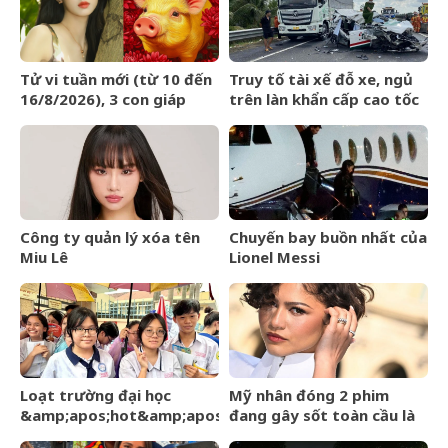
vóc dáng gầy gò
Tử vi tuần mới (từ 10 đến
Truy tố tài xế đỗ xe, ngủ
16/8/2026), 3 con giáp
trên làn khẩn cấp cao tốc
tiền về như nước, bạc
khiến một người tử vong
vàng dư dả
Công ty quản lý xóa tên
Chuyến bay buồn nhất của
Miu Lê
Lionel Messi
Loạt trường đại học
Mỹ nhân đóng 2 phim
&amp;apos;hot&amp;apos;
đang gây sốt toàn cầu là
công bố điểm chuẩn hôm
bà xã của