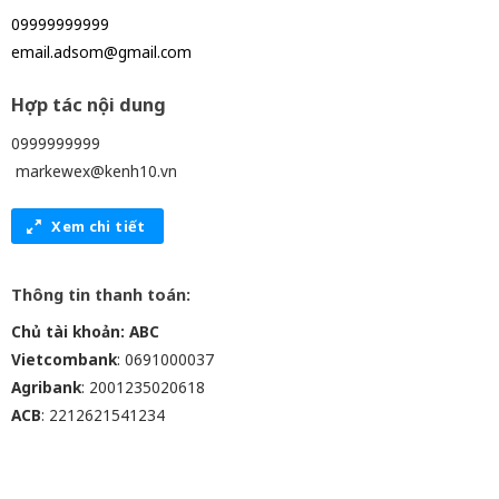
09999999999
email.adsom@gmail.com
Hợp tác nội dung
0999999999
markewex@kenh10.vn
Xem chi tiết
Thông tin thanh toán:
Chủ tài khoản: ABC
Vietcombank
: 0691000037
Agribank
: 2001235020618
ACB
: 2212621541234