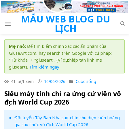
Skip
to
MẪU WEB BLOG DU
content
LỊCH
Mẹo nhỏ:
Để tìm kiếm chính xác các ấn phẩm của
GiuseArt.com, hãy search trên Google với cú pháp:
"Từ khóa" + "giuseart". (Ví dụ: thiệp tân linh mục
giuseart).
Tìm kiếm ngay
Cuộc sống
41 lượt xem
16/06/2026
Siêu máy tính chỉ ra ứng cử viên vô
địch World Cup 2026
Đội tuyển Tây Ban Nha suit chỉn chu diện kiến hoàng
gia sau chức vô địch World Cup 2026