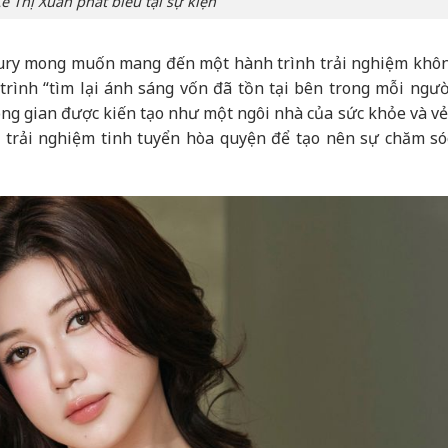
ê Thị Xuân phát biểu tại sự kiện
xury mong muốn mang đến một hành trình trải nghiệm khô
rình “tìm lại ánh sáng vốn đã tồn tại bên trong mỗi người
ng gian được kiến tạo như một ngôi nhà của sức khỏe và vẻ
trải nghiệm tinh tuyển hòa quyện để tạo nên sự chăm só