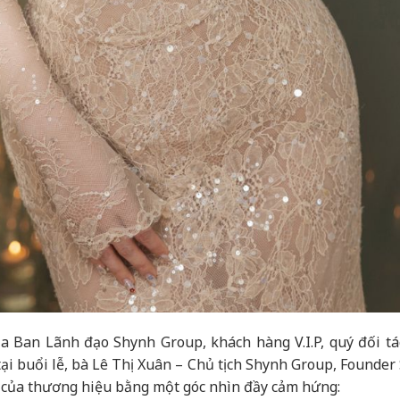
a Ban Lãnh đạo Shynh Group, khách hàng V.I.P, quý đối tá
ại buổi lễ, bà Lê Thị Xuân – Chủ tịch Shynh Group, Founder
n của thương hiệu bằng một góc nhìn đầy cảm hứng: