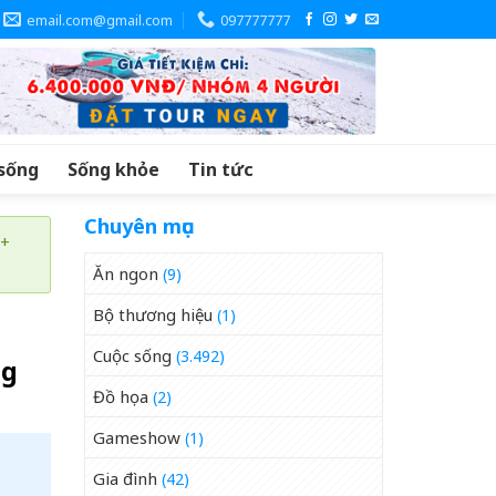
email.com@gmail.com
097777777
sống
Sống khỏe
Tin tức
Chuyên mục
 +
Ăn ngon
(9)
Bộ thương hiệu
(1)
Cuộc sống
(3.492)
ng
Đồ họa
(2)
Gameshow
(1)
Gia đình
(42)