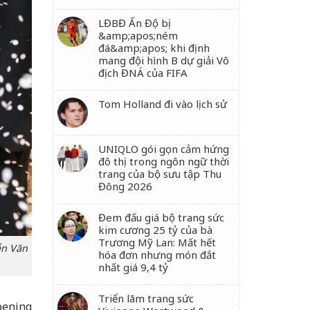
LĐBĐ Ấn Độ bị
&amp;apos;ném
đá&amp;apos; khi định
mang đội hình B dự giải Vô
địch ĐNÁ của FIFA
Tom Holland đi vào lịch sử
UNIQLO gói gọn cảm hứng
đô thị trong ngôn ngữ thời
trang của bộ sưu tập Thu
Đông 2026
Đem đấu giá bộ trang sức
kim cương 25 tỷ của bà
Trương Mỹ Lan: Mất hết
ễn Văn
hóa đơn nhưng món đắt
nhất giá 9,4 tỷ
Triển lãm trang sức
pening