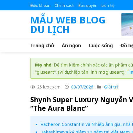
Skip
Điều khoản
Chính sách
Bản quyền
Liên hệ
to
MẪU WEB BLOG
content
DU LỊCH
Trang chủ
Ăn ngon
Cuộc sống
Đồ họ
Mẹo nhỏ:
Để tìm kiếm chính xác các ấn phẩm củ
"giuseart". (Ví dụ: thiệp tân linh mục giuseart).
Tì
Giải trí
25 lượt xem
03/07/2026
Shynh Super Luxury Nguyễn 
“The Aura Blanc”
Vacheron Constantin và Nhiếp ảnh gia, nhà 
Takashimaya kỷ niệm 10 năm tại Việt Nam, m