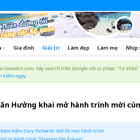
a
Gia đình
Giải trí
Làm đẹp
Làm mẹ
Nhịp 
a GiuseArt.com, hãy search trên Google với cú pháp: "Từ khóa"
m kiếm ngay
Văn Hưởng khai mở hành trình mới cù
thám hiểm Cory Richards: Mở lối mọi hành trình
ở ra hành trình “Shaping the Future”