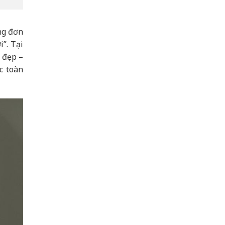
ng đơn
”. Tại
 đẹp –
c toàn