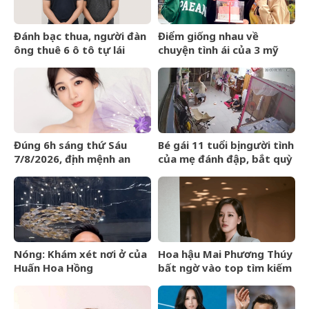
Đánh bạc thua, người đàn
Điểm giống nhau về
ông thuê 6 ô tô tự lái
chuyện tình ái của 3 mỹ
mang cầm cố
nhân phim giờ vàng VTV
Đúng 6h sáng thứ Sáu
Bé gái 11 tuổi bị người tình
7/8/2026, định mệnh an
của mẹ đánh đập, bắt quỳ
bài, 3 con giáp vận trình
xuyên đêm
như cá chép hóa rồng,
giàu có lên bất chấp
Nóng: Khám xét nơi ở của
Hoa hậu Mai Phương Thúy
Huấn Hoa Hồng
bất ngờ vào top tìm kiếm
với lượng truy cập tăng
vọt