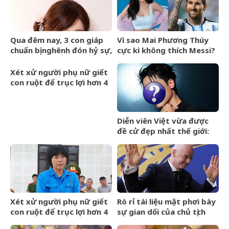
Qua đêm nay, 3 con giáp
Vì sao Mai Phương Thúy
chuẩn bị nghênh đón hỷ sự,
cực kì không thích Messi?
tài vận hanh thông, lên
hương hóa Rồng hóa
Xét xử người phụ nữ giết
Phượng
con ruột để trục lợi hơn 4
tỷ đồng tiền bảo hiểm
Diễn viên Việt vừa được
đề cử đẹp nhất thế giới:
Gương mặt hoàn hảo khó
cưỡng, ăn tiền nhất là đôi
mắt cực phẩm
Xét xử người phụ nữ giết
Rò rỉ tài liệu mật phơi bày
con ruột để trục lợi hơn 4
sự gian dối của chủ tịch
tỷ đồng tiền bảo hiểm
FIFA và dự án ngầm Super