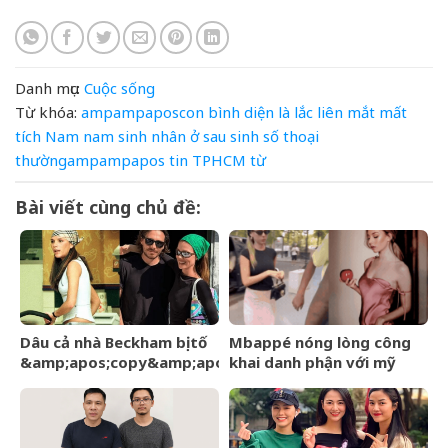
Danh mục:
Cuộc sống
Từ khóa:
ampampaposcon
bình
diện
là
lắc
liên
mắt
mất
tích
Nam
nam sinh
nhân
ở
sau
sinh
số
thoại
thườngampampapos
tin
TPHCM
từ
Bài viết cùng chủ đề:
Dâu cả nhà Beckham bị tố
Mbappé nóng lòng công
&amp;apos;copy&amp;apos;
khai danh phận với mỹ
phong cách mẹ chồng –
nhân Ester Expósito lắm
Victoria giữa sóng gió gia
rồi
tộc