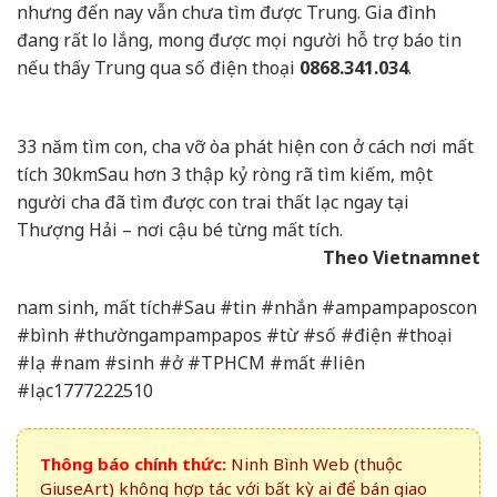
nhưng đến nay vẫn chưa tìm được Trung. Gia đình
đang rất lo lắng, mong được mọi người hỗ trợ báo tin
nếu thấy Trung qua số điện thoại
0868.341.034
.
33 năm tìm con, cha vỡ òa phát hiện con ở cách nơi mất
tích 30km
Sau hơn 3 thập kỷ ròng rã tìm kiếm, một
người cha đã tìm được con trai thất lạc ngay tại
Thượng Hải – nơi cậu bé từng mất tích.
Theo Vietnamnet
nam sinh, mất tích#Sau #tin #nhắn #ampampaposcon
#bình #thườngampampapos #từ #số #điện #thoại
#lạ #nam #sinh #ở #TPHCM #mất #liên
#lạc1777222510
Thông báo chính thức:
Ninh Bình Web (thuộc
GiuseArt) không hợp tác với bất kỳ ai để bán giao