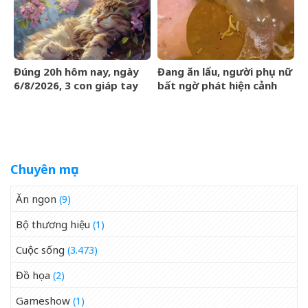
League
Đúng 20h hôm nay, ngày
Đang ăn lẩu, người phụ nữ
6/8/2026, 3 con giáp tay
bất ngờ phát hiện cảnh
trái gom BẠC, tay phải hốt
tượng &amp;apos;nổi da
VÀNG, phú quý ngập nhà
gà&amp;apos; trong nồi
Chuyên mục
Ăn ngon
(9)
Bộ thương hiệu
(1)
Cuộc sống
(3.473)
Đồ họa
(2)
Gameshow
(1)