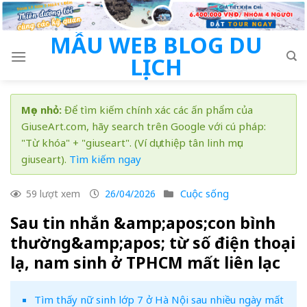
Skip
to
MẪU WEB BLOG DU
content
LỊCH
Mẹo nhỏ:
Để tìm kiếm chính xác các ấn phẩm của
GiuseArt.com, hãy search trên Google với cú pháp:
"Từ khóa" + "giuseart". (Ví dụ: thiệp tân linh mục
giuseart).
Tìm kiếm ngay
Cuộc sống
59 lượt xem
26/04/2026
Sau tin nhắn &amp;apos;con bình
thường&amp;apos; từ số điện thoại
lạ, nam sinh ở TPHCM mất liên lạc
Tìm thấy nữ sinh lớp 7 ở Hà Nội sau nhiều ngày mất