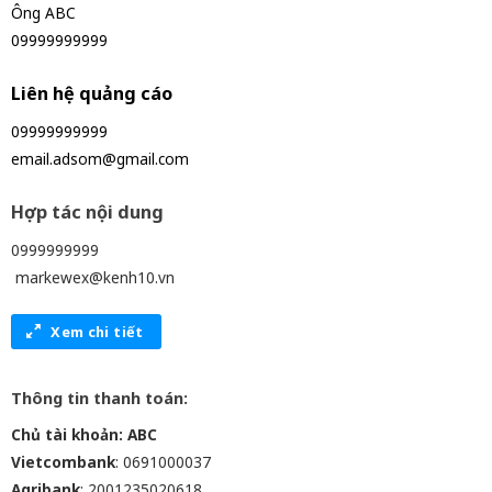
Ông ABC
09999999999
Liên hệ quảng cáo
09999999999
email.adsom@gmail.com
Hợp tác nội dung
0999999999
markewex@kenh10.vn
Xem chi tiết
Thông tin thanh toán:
Chủ tài khoản: ABC
Vietcombank
: 0691000037
Agribank
: 2001235020618