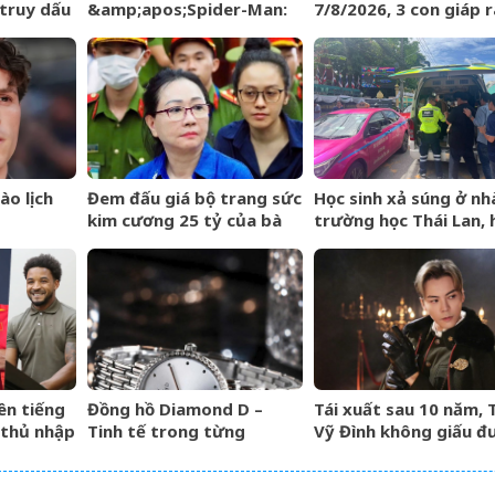
 truy dấu
&amp;apos;Spider-Man:
7/8/2026, 3 con giáp r
ìm
Brand New
đường đụng trúng hố
Day&amp;apos; lên tiếng
vàng, mỏi tay đếm ti
;
về tin đồn liên quan đến
Thành Long
ào lịch
Đem đấu giá bộ trang sức
Học sinh xả súng ở nh
kim cương 25 tỷ của bà
trường học Thái Lan, 
Trương Mỹ Lan: Mất hết
20 người thương von
hóa đơn nhưng món đắt
nhất giá 9,4 tỷ
ên tiếng
Đồng hồ Diamond D –
Tái xuất sau 10 năm, 
 thủ nhập
Tinh tế trong từng
Vỹ Đình không giấu đ
ển Việt
khoảnh khắc
nước mắt