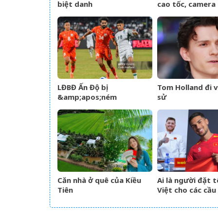
biệt danh
cao tốc, camera
&amp;apos;Mười
hàng trăm km t
Khó&amp;apos;?
&amp;apos;thủ
phạm&amp;apos
LĐBĐ Ấn Độ bị
Tom Holland đi v
&amp;apos;ném
sử
đá&amp;apos; khi định
mang đội hình B dự giải
Vô địch ĐNÁ của FIFA
Căn nhà ở quê của Kiều
Ai là người đặt t
Tiên
Việt cho các cầu
tịch của đội tuy
Nam?