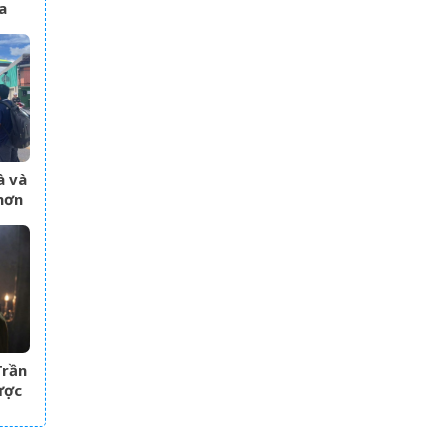
a
ền
à và
hơn
g
Trần
ược