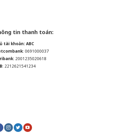
ông tin thanh toán:
ủ tài khoản: ABC
etcombank
: 0691000037
ribank
: 2001235020618
B
: 2212621541234