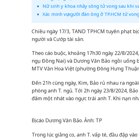
Nữ sinh y khoa nhảy sông tử vong sau khi va
Xác minh vụ người đàn ông ở TP.HCM tử vong
Chiều ngày 17/3, TAND TPHCM tuyên phạt bị cá
người và Cướp tài sản.
Theo cáo buộc, khoảng 17h30 ngày 22/8/2024, 
ngụ Đồng Nai) và Dương Văn Bảo ngồi uống bi
MTV Văn Hoa Việt (phường Đông Hưng Thuậ
Đến 21h cùng ngày, Kim, Bảo rủ nhau ra ngoài 
phòng anh T. ngủ. Tới 2h ngày 23/8/2024, Bảo
đâm một nhát vào ngực trái anh T. Khi nạn nh
Bị cáo Dương Văn Bảo. Ảnh: TP
Trong lúc giằng co, anh T. vấp té, đầu đập và