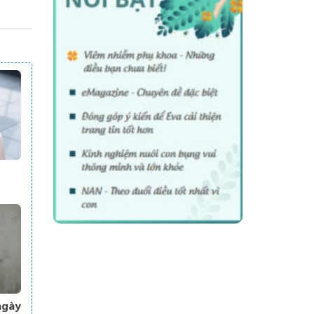
ơi
ạc
ngày