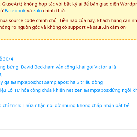
GiuseArt) không hợp tác với bất kỳ ai để bán giao diện Wordp
rừ
Facebook
và
zalo
chính thức.
ua source code chính chủ. Tiền nào của nấy, khách hàng cân n
ông rõ nguồn gốc và không có support về sau! Xin cám ơn!
ễ 30/4
ng bừng, David Beckham vẫn công khai gọi Victoria là
;
ay ga &amp;apos;hot&amp;apos; hạ 5 triệu đồng
ệu Lộ Tư hóa công chúa khiến netizen &amp;apos;đứng ngồi k
 chỉ trích: Thừa nhận nói dở nhưng không chấp nhận bắt bẻ