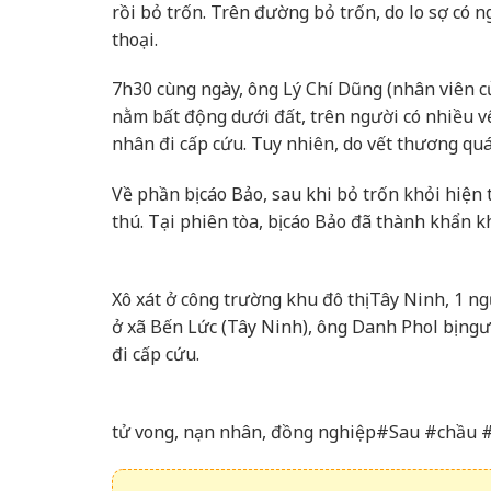
rồi bỏ trốn. Trên đường bỏ trốn, do lo sợ có n
thoại.
7h30 cùng ngày, ông Lý Chí Dũng (nhân viên 
nằm bất động dưới đất, trên người có nhiều v
nhân đi cấp cứu. Tuy nhiên, do vết thương quá
Về phần bị cáo Bảo, sau khi bỏ trốn khỏi hiệ
thú. Tại phiên tòa, bị cáo Bảo đã thành khẩn 
Xô xát ở công trường khu đô thị Tây Ninh, 1 n
ở xã Bến Lức (Tây Ninh), ông Danh Phol bị ng
đi cấp cứu.
tử vong, nạn nhân, đồng nghiệp#Sau #chầ