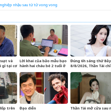
nghiệp
nhậu
sau
từ
tử vong
vong
Quạt và
Lời khai của bảo mẫu bạo
Đúng 6h sáng thứ Bảy
 gì tại cơ
hành hai cháu bé 2 tuổi ở
8/8/2026, Thần Tài chỉ
trường mầm non tại
đích danh 3 con giáp r
TPHCM
trúng hố vàng, tiền b
ùa về nhà như lũ cuốn
lốp trên
Đạo diễn
Thần Tài mở cửa sau 