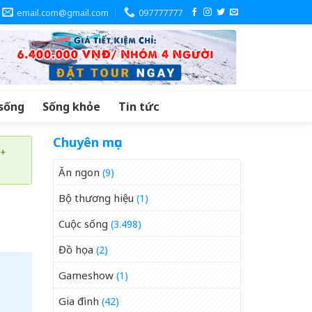
email.com@gmail.com
097777777
sống
Sống khỏe
Tin tức
Chuyên mục
 +
Ăn ngon
(9)
Bộ thương hiệu
(1)
Cuộc sống
(3.498)
Đồ họa
(2)
Gameshow
(1)
Gia đình
(42)