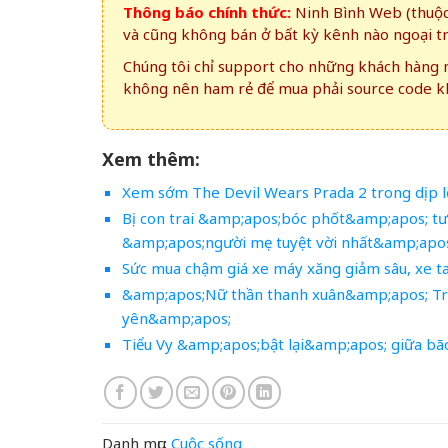
Thông báo chính thức:
Ninh Bình Web (thuộc 
và cũng không bán ở bất kỳ kênh nào ngoại t
Chúng tôi chỉ support cho những khách hàng m
không nên ham rẻ để mua phải source code kh
Xem thêm:
Xem sớm The Devil Wears Prada 2 trong dịp l
Bị con trai &amp;apos;bóc phốt&amp;apos; tư
&amp;apos;người mẹ tuyệt vời nhất&amp;apos
Sức mua chậm giá xe máy xăng giảm sâu, xe t
&amp;apos;Nữ thần thanh xuân&amp;apos; Tri
yên&amp;apos;
Tiểu Vy &amp;apos;bật lại&amp;apos; giữa bão
Danh mục:
Cuộc sống