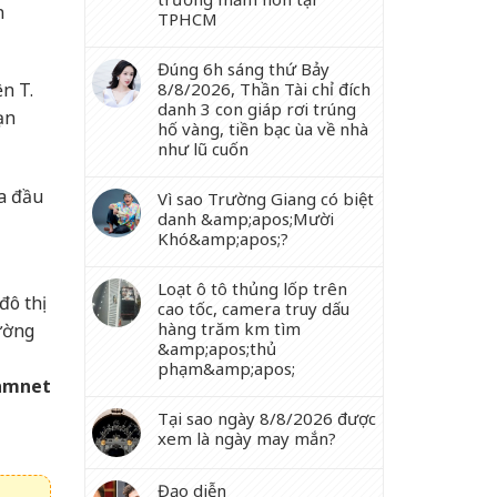
n
TPHCM
Đúng 6h sáng thứ Bảy
8/8/2026, Thần Tài chỉ đích
n T.
danh 3 con giáp rơi trúng
ạn
hố vàng, tiền bạc ùa về nhà
như lũ cuốn
ra đầu
Vì sao Trường Giang có biệt
danh &amp;apos;Mười
Khó&amp;apos;?
Loạt ô tô thủng lốp trên
đô thị
cao tốc, camera truy dấu
hàng trăm km tìm
ường
&amp;apos;thủ
phạm&amp;apos;
amnet
Tại sao ngày 8/8/2026 được
xem là ngày may mắn?
Đạo diễn