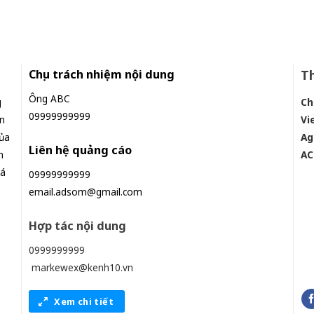
Chịu trách nhiệm nội dung
Th
Ông ABC
g
Ch
09999999999
n
Vi
ủa
Ag
Liên hệ quảng cáo
n
AC
iá
09999999999
email.adsom@gmail.com
Hợp tác nội dung
0999999999
markewex@kenh10.vn
Xem chi tiết