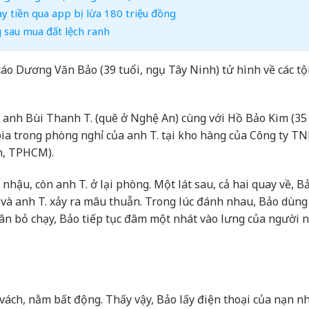
y tiền qua app bị lừa 180 triệu đồng
 sau mua đất lệch ranh
o Dương Văn Bảo (39 tuổi, ngụ Tây Ninh) tử hình về các tội
anh Bùi Thanh T. (quê ở Nghệ An) cùng với Hồ Bảo Kim (35 
a trong phòng nghỉ của anh T. tại kho hàng của Công ty T
n, TPHCM).
nhậu, còn anh T. ở lại phòng. Một lát sau, cả hai quay về, B
 và anh T. xảy ra mâu thuẫn. Trong lúc đánh nhau, Bảo dùng
ân bỏ chạy, Bảo tiếp tục đâm một nhát vào lưng của người n
o vách, nằm bất động. Thấy vậy, Bảo lấy điện thoại của nạn n