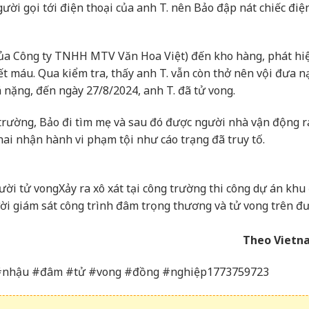
gười gọi tới điện thoại của anh T. nên Bảo đập nát chiếc điệ
của Công ty TNHH MTV Văn Hoa Việt) đến kho hàng, phát hiệ
ết máu. Qua kiểm tra, thấy anh T. vẫn còn thở nên vội đưa n
 nặng, đến ngày 27/8/2024, anh T. đã tử vong.
n trường, Bảo đi tìm mẹ và sau đó được người nhà vận động 
khai nhận hành vi phạm tội như cáo trạng đã truy tố.
gười tử vong
Xảy ra xô xát tại công trường thi công dự án khu 
ười giám sát công trình đâm trọng thương và tử vong trên đ
Theo Vietn
u #nhậu #đâm #tử #vong #đồng #nghiệp1773759723