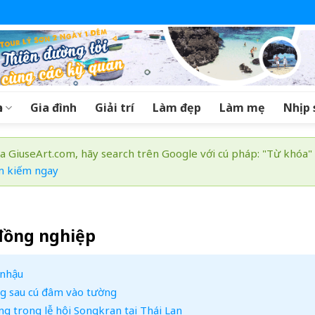
a
Gia đình
Giải trí
Làm đẹp
Làm mẹ
Nhịp 
a GiuseArt.com, hãy search trên Google với cú pháp: "Từ khóa"
m kiếm ngay
đồng nghiệp
 nhậu
ng sau cú đâm vào tường
ng trong lễ hội Songkran tại Thái Lan