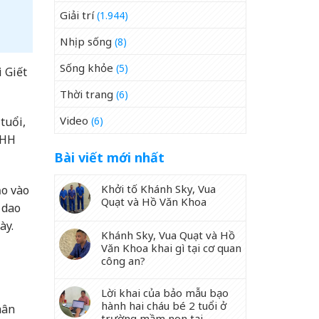
Giải trí
(1.944)
Nhịp sống
(8)
Sống khỏe
(5)
 Giết
Thời trang
(6)
Video
(6)
tuổi,
NHH
Bài viết mới nhất
Khởi tố Khánh Sky, Vua
ảo vào
Quạt và Hồ Văn Khoa
 dao
ày.
Khánh Sky, Vua Quạt và Hồ
Văn Khoa khai gì tại cơ quan
công an?
Lời khai của bảo mẫu bạo
hành hai cháu bé 2 tuổi ở
hân
trường mầm non tại