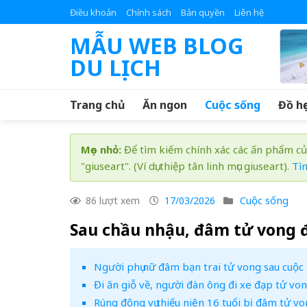
Skip
Điều khoản
Chính sách
Bản quyền
Liên hệ
to
MẪU WEB BLOG
content
DU LỊCH
Trang chủ
Ăn ngon
Cuộc sống
Đồ họ
Mẹo nhỏ:
Để tìm kiếm chính xác các ấn phẩm củ
"giuseart". (Ví dụ: thiệp tân linh mục giuseart).
Tì
Cuộc sống
86 lượt xem
17/03/2026
Sau chầu nhậu, đâm tử vong 
Người phụ nữ đâm bạn trai tử vong sau cuộc
Đi ăn giỗ về, người đàn ông đi xe đạp tử vo
Rúng động vụ thiếu niên 16 tuổi bị đâm tử vo