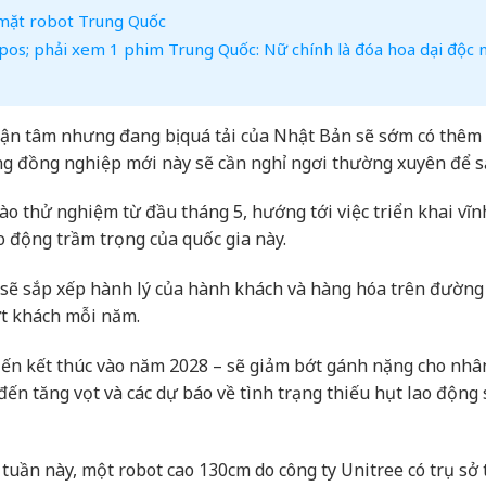
 mặt robot Trung Quốc
os; phải xem 1 phim Trung Quốc: Nữ chính là đóa hoa dại độc 
tận tâm nhưng đang bị quá tải của Nhật Bản sẽ sớm có thêm
ng đồng nghiệp mới này sẽ cần nghỉ ngơi thường xuyên để sạ
vào thử nghiệm từ đầu tháng 5, hướng tới việc triển khai vĩn
o động trầm trọng của quốc gia này.
 sẽ sắp xếp hành lý của hành khách và hàng hóa trên đườn
ợt khách mỗi năm.
kiến kết thúc vào năm 2028 – sẽ giảm bớt gánh nặng cho nhâ
ến tăng vọt và các dự báo về tình trạng thiếu hụt lao động 
tuần này, một robot cao 130cm do công ty Unitree có trụ sở 