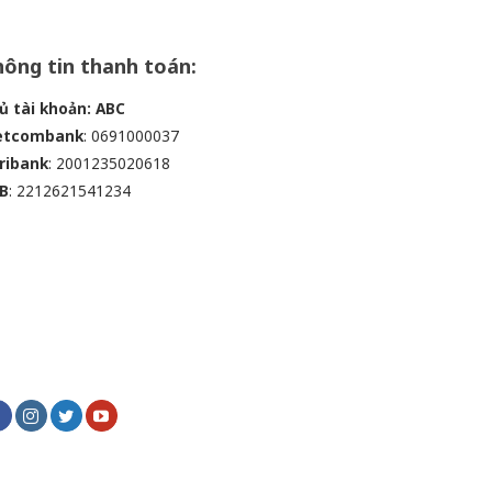
ông tin thanh toán:
ủ tài khoản: ABC
etcombank
: 0691000037
ribank
: 2001235020618
B
: 2212621541234