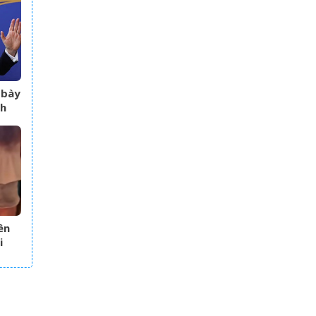
 bày
ch
ên
i
ó