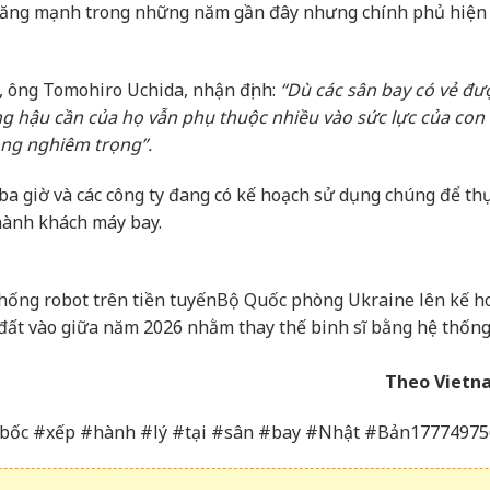
ã tăng mạnh trong những năm gần đây nhưng chính phủ hiện
L, ông Tomohiro Uchida, nhận định:
“Dù các sân bay có vẻ đư
ng hậu cần của họ vẫn phụ thuộc nhiều vào sức lực của con
động nghiêm trọng”.
 ba giờ và các công ty đang có kế hoạch sử dụng chúng để th
hành khách máy bay.
hống robot trên tiền tuyến
Bộ Quốc phòng Ukraine lên kế h
đất vào giữa năm 2026 nhằm thay thế binh sĩ bằng hệ thống
Theo Vietn
bốc #xếp #hành #lý #tại #sân #bay #Nhật #Bản17774975