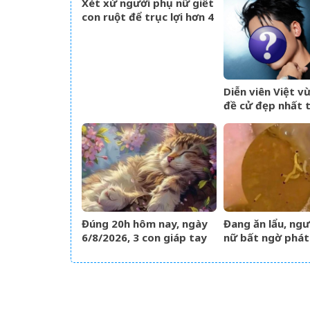
cập tăng vọt
Xét xử người phụ nữ giết
con ruột để trục lợi hơn 4
tỷ đồng tiền bảo hiểm
Diễn viên Việt v
đề cử đẹp nhất t
Gương mặt hoàn
cưỡng, ăn tiền n
mắt cực phẩm
Đúng 20h hôm nay, ngày
Đang ăn lẩu, ngư
6/8/2026, 3 con giáp tay
nữ bất ngờ phát
trái gom BẠC, tay phải
cảnh tượng
hốt VÀNG, phú quý ngập
&amp;apos;nổi 
nhà
gà&amp;apos; tr