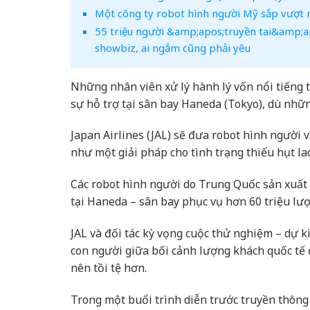
Một công ty robot hình người Mỹ sắp vượt
55 triệu người &amp;apos;truyền tai&amp;ap
showbiz, ai ngắm cũng phải yêu
Những nhân viên xử lý hành lý vốn nổi tiếng 
sự hỗ trợ tại sân bay Haneda (Tokyo), dù nhữ
Japan Airlines (JAL) sẽ đưa robot hình người 
như một giải pháp cho tình trạng thiếu hụt la
Các robot hình người do Trung Quốc sản xuất
tại Haneda – sân bay phục vụ hơn 60 triệu lư
JAL và đối tác kỳ vọng cuộc thử nghiệm – dự 
con người giữa bối cảnh lượng khách quốc tế đ
nên tồi tệ hơn.
Trong một buổi trình diễn trước truyền thông 