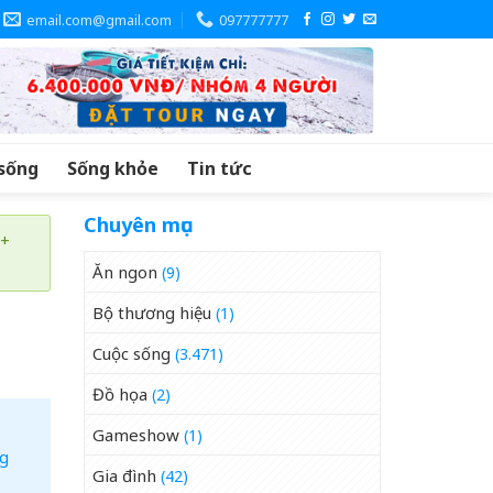
email.com@gmail.com
097777777
sống
Sống khỏe
Tin tức
Chuyên mục
 +
Ăn ngon
(9)
Bộ thương hiệu
(1)
Cuộc sống
(3.471)
Đồ họa
(2)
Gameshow
(1)
ng
Gia đình
(42)