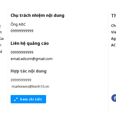
Chịu trách nhiệm nội dung
Th
Ông ABC
g
Ch
09999999999
n
Vi
ủa
Ag
Liên hệ quảng cáo
n
AC
iá
09999999999
email.adsom@gmail.com
Hợp tác nội dung
0999999999
markewex@kenh10.vn
Xem chi tiết