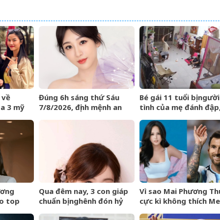
 về
Đúng 6h sáng thứ Sáu
Bé gái 11 tuổi bị người
ủa 3 mỹ
7/8/2026, định mệnh an
tình của mẹ đánh đập
àng VTV
bài, 3 con giáp vận trình
bắt quỳ xuyên đêm
như cá chép hóa rồng,
giàu có lên bất chấp
ương
Qua đêm nay, 3 con giáp
Vì sao Mai Phương Th
o top
chuẩn bị nghênh đón hỷ
cực kì không thích Me
ng truy
sự, tài vận hanh thông,