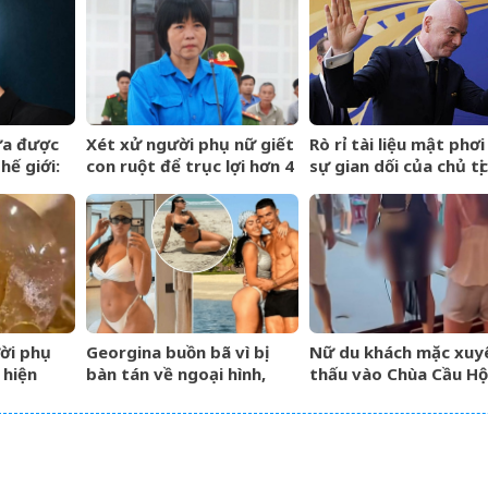
lên hương hóa Rồng hóa
Phượng
ừa được
Xét xử người phụ nữ giết
Rò rỉ tài liệu mật phơi
hế giới:
con ruột để trục lợi hơn 4
sự gian dối của chủ tị
 hảo khó
tỷ đồng tiền bảo hiểm
FIFA và dự án ngầm
hất là đôi
Super League
ời phụ
Georgina buồn bã vì bị
Nữ du khách mặc xuy
 hiện
bàn tán về ngoại hình,
thấu vào Chùa Cầu Hộ
Ronaldo nói một câu cảm
An, hướng dẫn viên c
da
động khiến 4 triệu người
hành động gây chú ý
ong nồi
đồng tình