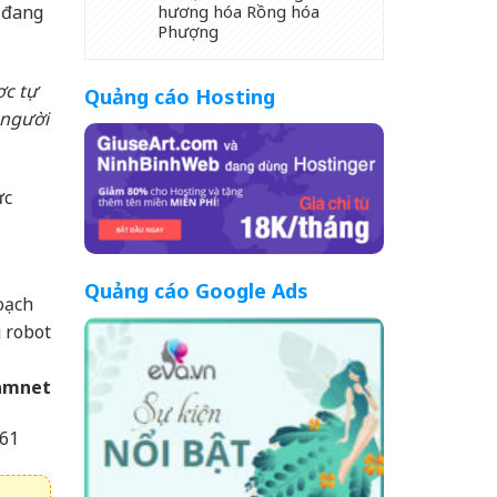
hương hóa Rồng hóa
 đang
Phượng
ợc tự
Quảng cáo Hosting
 người
ực
Quảng cáo Google Ads
oạch
 robot
amnet
61