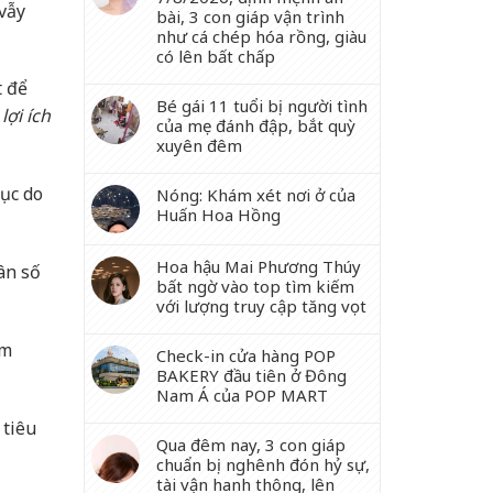
vẫy
bài, 3 con giáp vận trình
như cá chép hóa rồng, giàu
có lên bất chấp
t để
Bé gái 11 tuổi bị người tình
ợi ích
của mẹ đánh đập, bắt quỳ
xuyên đêm
tục do
Nóng: Khám xét nơi ở của
Huấn Hoa Hồng
Hoa hậu Mai Phương Thúy
ân số
bất ngờ vào top tìm kiếm
với lượng truy cập tăng vọt
ăm
Check-in cửa hàng POP
BAKERY đầu tiên ở Đông
Nam Á của POP MART
 tiêu
Qua đêm nay, 3 con giáp
chuẩn bị nghênh đón hỷ sự,
tài vận hanh thông, lên