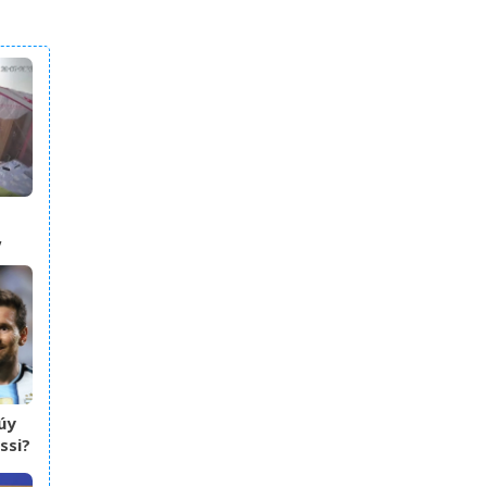
,
úy
ssi?