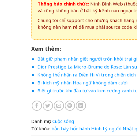
Thông báo chính thức:
Ninh Bình Web (thuộc 
và cũng không bán ở bất kỳ kênh nào ngoại t
Chúng tôi chỉ support cho những khách hàng m
không nên ham rẻ để mua phải source code kh
Xem thêm:
Bắt giữ phạm nhân giết người trốn khỏi trại g
Dior Prestige La Micro-Brume de Rose: Làn s
Không thể nhận ra Điền Hi Vi trong chiến dịch
Bi kịch mỹ nhân Hoa ngữ không dám cười
Biết gì trước khi đầu tư vào kim cương xanh t
Danh mục:
Cuộc sống
Từ khóa:
bản
bày
bốc
hành
Hình
Lý
người
Nhật