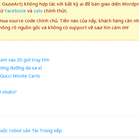
GiuseArt) không hợp tác với bất kỳ ai để bán giao diện Wordp
rừ
Facebook
và
zalo
chính thức.
ua source code chính chủ. Tiền nào của nấy, khách hàng cân n
ông rõ nguồn gốc và không có support về sau! Xin cám ơn!
iam sau 20 giờ truy tìm
ương dưỡng da xa xỉ
 Gucci Monte Carlo
ự nhiên?
quốc
robot
sản
Tài
Trúng
xếp