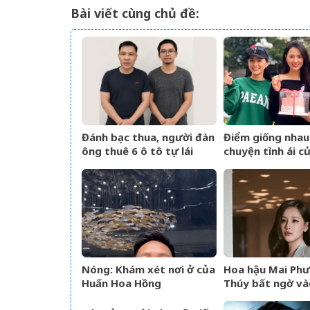
Bài viết cùng chủ đề:
Đánh bạc thua, người đàn
Điểm giống nhau
ông thuê 6 ô tô tự lái
chuyện tình ái c
mang cầm cố
nhân phim giờ v
Nóng: Khám xét nơi ở của
Hoa hậu Mai Ph
Huấn Hoa Hồng
Thúy bất ngờ và
tìm kiếm với lượ