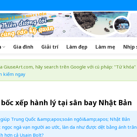
a
Gia đình
Giải trí
Làm đẹp
Làm mẹ
Nhịp 
a GiuseArt.com, hãy search trên Google với cú pháp: "Từ khóa"
m kiếm ngay
bốc xếp hành lý tại sân bay Nhật Bản
c giúp Trung Quốc &amp;apos;soán ngôi&amp;apos; Nhật Bản
c ngọc ngà vạn người ao ước, làn da như được dệt bằng ánh tră
h hơn cả Usain Bolt?