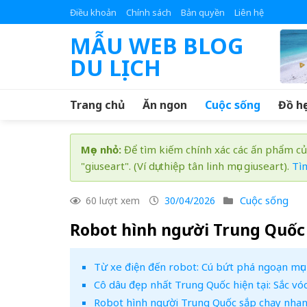
Skip
Điều khoản
Chính sách
Bản quyền
Liên hệ
to
MẪU WEB BLOG
content
DU LỊCH
Trang chủ
Ăn ngon
Cuộc sống
Đồ họ
Mẹo nhỏ:
Để tìm kiếm chính xác các ấn phẩm củ
"giuseart". (Ví dụ: thiệp tân linh mục giuseart).
Tì
Cuộc sống
60 lượt xem
30/04/2026
Robot hình người Trung Quốc 
Từ xe điện đến robot: Cú bứt phá ngoạn mụ
Cô dâu đẹp nhất Trung Quốc hiện tại: Sắc vó
Robot hình người Trung Quốc sắp chạy nhan