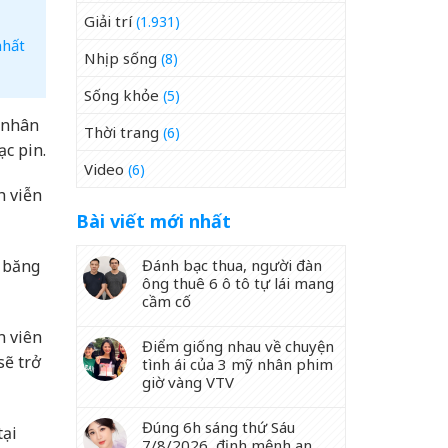
Giải trí
(1.931)
nhất
Nhịp sống
(8)
Sống khỏe
(5)
 nhân
Thời trang
(6)
c pin.
Video
(6)
h viễn
Bài viết mới nhất
Đánh bạc thua, người đàn
g băng
ông thuê 6 ô tô tự lái mang
cầm cố
n viên
Điểm giống nhau về chuyện
sẽ trở
tình ái của 3 mỹ nhân phim
giờ vàng VTV
Đúng 6h sáng thứ Sáu
tại
7/8/2026, định mệnh an