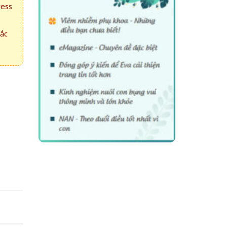
ress
hắc