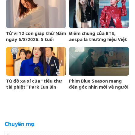
Tử vi 12 con giáp thứ Năm
Điểm chung của BTS,
ngày 6/8/2026: 5 tuổi
aespa là thương hiệu Việt
chiến thắng trì hoãn
Maison de Cozy
Tủ đồ xa xỉ của “tiểu thư
Phim Blue Season mang
tài phiệt” Park Eun Bin
đến góc nhìn mới về người
trong Spooky in Love xa
Việt cho làng điện ảnh
xỉ đến mức nào?
quốc tế
Chuyên mục