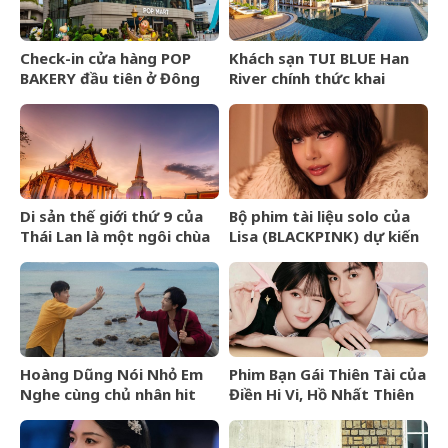
Check-in cửa hàng POP
Khách sạn TUI BLUE Han
BAKERY đầu tiên ở Đông
River chính thức khai
Nam Á của POP MART
trương tại Đà Nẵng
Di sản thế giới thứ 9 của
Bộ phim tài liệu solo của
Thái Lan là một ngôi chùa
Lisa (BLACKPINK) dự kiến
cổ hơn 800 năm
ra mắt tại Liên hoan phim
TIFF 2026
Hoàng Dũng Nói Nhỏ Em
Phim Bạn Gái Thiên Tài của
Nghe cùng chủ nhân hit
Điền Hi Vi, Hồ Nhất Thiên
Van Gogh Dept
nhận review tiêu cực vì
kịch bản phi lý