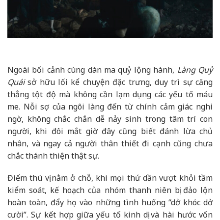
Ngoài bối cảnh cùng dàn ma quỷ lộng hành,
Làng Quỷ
Quái
sở hữu lối kể chuyện đặc trưng, duy trì sự căng
thẳng tột độ mà không cần lạm dụng các yếu tố máu
me. Nỗi sợ của ngôi làng đến từ chính cảm giác nghi
ngờ, không chắc chắn dễ nảy sinh trong tâm trí con
người, khi đôi mắt giờ đây cũng biết đánh lừa chủ
nhân, và ngay cả người thân thiết đi cạnh cũng chưa
chắc thánh thiện thật sự.
Điểm thú vị nằm ở chỗ, khi mọi thứ dần vượt khỏi tầm
kiểm soát, kế hoạch của nhóm thanh niên bị đảo lộn
hoàn toàn, đẩy họ vào những tình huống “dở khóc dở
cười”. Sự kết hợp giữa yếu tố kinh dị và hài hước vốn