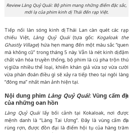
Review Làng Quỷ Quái: Bộ phim mang những điểm đặc sắc,
mới lạ của phim kinh dị Thái đến rạp Việt.
Tiếp nối làn sóng kinh dị Thái Lan càn quét các rạp
chiếu Việt,
Làng Quỷ Quái
(tựa gốc:
Kogaloak the
Ghastly Village
) hứa hẹn mang đến một màu sắc “quen
mà không cũ” trong tháng 5 này. Vẫn là nét kinh dị đậm
chất văn hóa truyền thống, bộ phim là cú pha trộn thú
vị giữa nhiều thể loại, khiến khán giả vừa sợ vừa cười
vừa phán đoán điều gì sẽ xảy ra tiếp theo tại ngôi làng
“đông ma” nhất màn ảnh hiện tại.
Nội dung phim
Làng Quỷ Quái
: Vùng cấm địa
của những oan hồn
Làng Quỷ Quái
lấy bối cảnh tại Kokaloak, nơi được
mệnh danh là “Làng Tai Ương”. Đây là vùng cấm địa
rùng rợn, được đồn đại là điểm hội tụ của hàng trăm