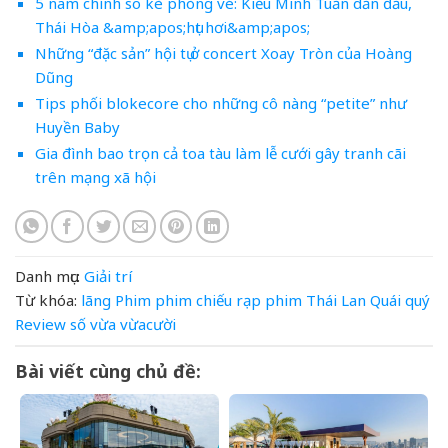
5 nam chính so kè phòng vé: Kiều Minh Tuấn dẫn đầu,
Thái Hòa &amp;apos;hụt hơi&amp;apos;
Những “đặc sản” hội tụ ở concert Xoay Tròn của Hoàng
Dũng
Tips phối blokecore cho những cô nàng “petite” như
Huyền Baby
Gia đình bao trọn cả toa tàu làm lễ cưới gây tranh cãi
trên mạng xã hội
Danh mục:
Giải trí
Từ khóa:
lãng
Phim
phim chiếu rạp
phim Thái Lan
Quái
quý
Review
số
vừa
vừacười
Bài viết cùng chủ đề: