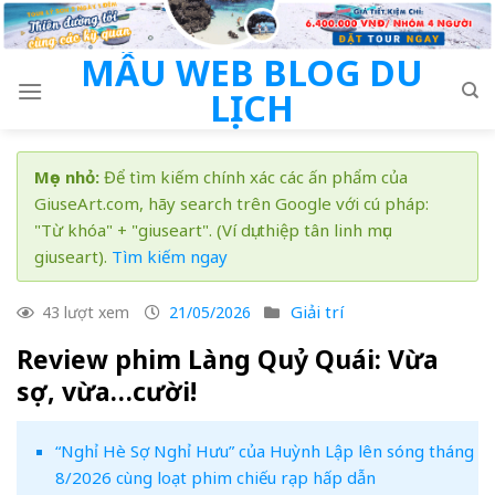
Skip
to
MẪU WEB BLOG DU
content
LỊCH
Mẹo nhỏ:
Để tìm kiếm chính xác các ấn phẩm của
GiuseArt.com, hãy search trên Google với cú pháp:
"Từ khóa" + "giuseart". (Ví dụ: thiệp tân linh mục
giuseart).
Tìm kiếm ngay
Giải trí
43 lượt xem
21/05/2026
Review phim Làng Quỷ Quái: Vừa
sợ, vừa…cười!
“Nghỉ Hè Sợ Nghỉ Hưu” của Huỳnh Lập lên sóng tháng
8/2026 cùng loạt phim chiếu rạp hấp dẫn