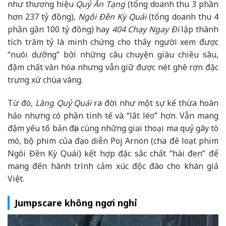
như thương hiệu
Quỷ Ăn Tạng
(tổng doanh thu 3 phần
hơn 237 tỷ đồng),
Ngôi Đền Kỳ Quái
(tổng doanh thu 4
phần gần 100 tỷ đồng) hay
404 Chạy Ngay Đi
lập thành
tích trăm tỷ là minh chứng cho thấy người xem được
“nuôi dưỡng” bởi những câu chuyện giàu chiều sâu,
đậm chất văn hóa nhưng vẫn giữ được nét ghê rợn đặc
trưng xứ chùa vàng.
Từ đó,
Làng Quỷ Quái
ra đời như một sự kế thừa hoàn
hảo nhưng có phần tinh tế và “lắt léo” hơn. Vẫn mang
đậm yếu tố bản địa cùng những giai thoại ma quỷ gây tò
mò, bộ phim của đạo diễn Poj Arnon (cha đẻ loạt phim
Ngôi Đền Kỳ Quái) kết hợp đặc sắc chất “hài đen” để
mang đến hành trình cảm xúc độc đáo cho khán giả
Việt.
Jumpscare không ngơi nghỉ