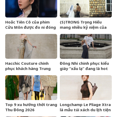
Hoắc Tiên Cô của phim
(S)TRONG Trọng Hiếu
Cửu Môn được đo ni đóng
mang nhiều kỷ niệm của
giày cho Trần Dao
mình gửi gắm vào (anh
vẫn yêu em) đến giây cuối
cùng
Hacchic Couture chinh
Đông Nhi chinh phục kiểu
phục khách hàng Trung
giày “xấu lạ” đang là hot
Đông bằng dịch vụ phác
trend ở Hollywood
thảo
Top 9 xu hướng thời trang
Longchamp Le Pliage Xtra
Thu Đông 2026
là mẫu túi xách du lịch tiện
lợi bất ngờ