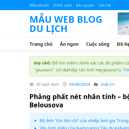
Skip
Điều khoản
Chính sách
Bản quyền
Liên hệ
to
MẪU WEB BLOG
content
DU LỊCH
Trang chủ
Ăn ngon
Cuộc sống
Đồ họ
Mẹo nhỏ:
Để tìm kiếm chính xác các ấn phẩm củ
"giuseart". (Ví dụ: thiệp tân linh mục giuseart).
Tì
Giải trí
35 lượt xem
09/06/2026
Phảng phất nét nhân tính – b
Belousova
Bộ ảnh “Em lớn rồi” của nhiếp ảnh gia Trun
Yêu tinh nhện của &amp;apos;Tây du ký&am