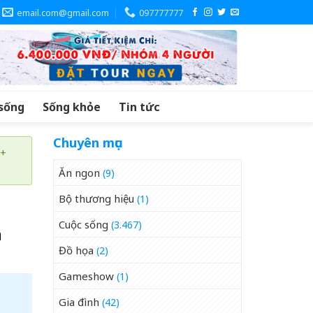
email.com@gmail.com
097777777
sống
Sống khỏe
Tin tức
Chuyên mục
 +
Ăn ngon
(9)
Bộ thương hiệu
(1)
Cuộc sống
(3.467)
a
Đồ họa
(2)
Gameshow
(1)
Gia đình
(42)