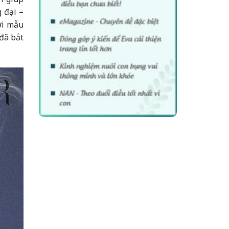
 đại –
ời mẫu
 đã bắt