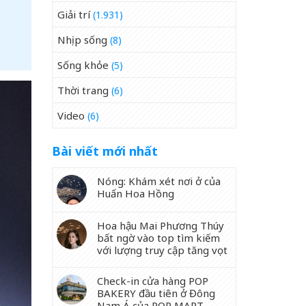
Giải trí
(1.931)
Nhịp sống
(8)
Sống khỏe
(5)
Thời trang
(6)
Video
(6)
Bài viết mới nhất
Nóng: Khám xét nơi ở của
Huấn Hoa Hồng
Hoa hậu Mai Phương Thúy
bất ngờ vào top tìm kiếm
với lượng truy cập tăng vọt
Check-in cửa hàng POP
BAKERY đầu tiên ở Đông
Nam Á của POP MART