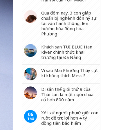
Qua đêm nay, 3 con giáp
chuẩn bị nghênh đón hỷ sự,
tài vận hanh thông, lên
hương hóa Rồng hóa
Phượng
Khách sạn TUI BLUE Han
River chính thức khai
trương tại Đà Nẵng
Vì sao Mai Phương Thúy cực
kì không thích Messi?
Di sản thế giới thứ 9 của
Thái Lan là một ngôi chùa
cổ hơn 800 năm
Xét xử người phụ nữ giết con
06
ruột để trục lợi hơn 4 tỷ
Th8
đồng tiền bảo hiểm