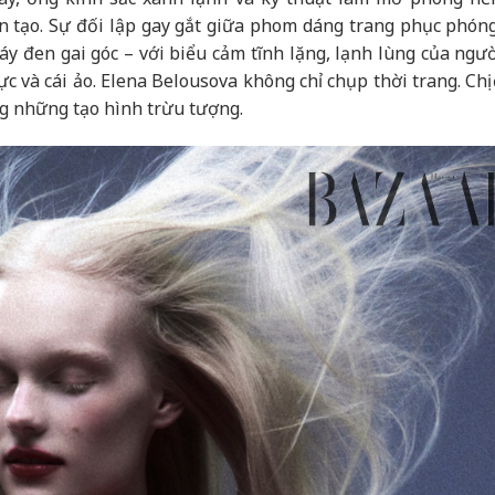
 tạo. Sự đối lập gay gắt giữa phom dáng trang phục phóng
 đen gai góc – với biểu cảm tĩnh lặng, lạnh lùng của ngư
 và cái ảo. Elena Belousova không chỉ chụp thời trang. Chị
g những tạo hình trừu tượng.