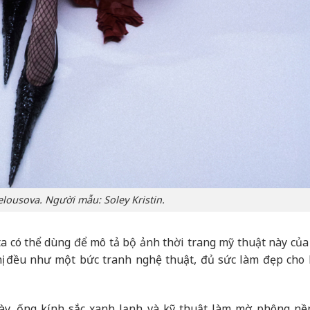
elousova. Người mẫu: Soley Kristin.
ta có thể dùng để mô tả bộ ảnh thời trang mỹ thuật này của
hị đều như một bức tranh nghệ thuật, đủ sức làm đẹp cho 
ày, ống kính sắc xanh lạnh và kỹ thuật làm mờ phông nề