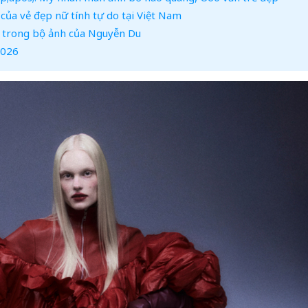
của vẻ đẹp nữ tính tự do tại Việt Nam
g trong bộ ảnh của Nguyễn Du
2026