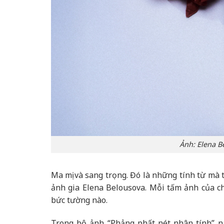
Ảnh: Elena B
Ma mị và sang trọng. Đó là những tính từ mà 
ảnh gia Elena Belousova. Mỗi tấm ảnh của c
bức tường nào.
Trong bộ ảnh “Phảng phất nét nhân tính” n