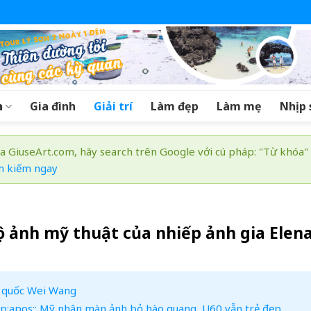
a
Gia đình
Giải trí
Làm đẹp
Làm mẹ
Nhịp 
a GiuseArt.com, hãy search trên Google với cú pháp: "Từ khóa"
m kiếm ngay
ộ ảnh mỹ thuật của nhiếp ảnh gia Elen
g quốc Wei Wang
p;apos;: Mỹ nhân màn ảnh bỏ hào quang, U60 vẫn trẻ đẹp