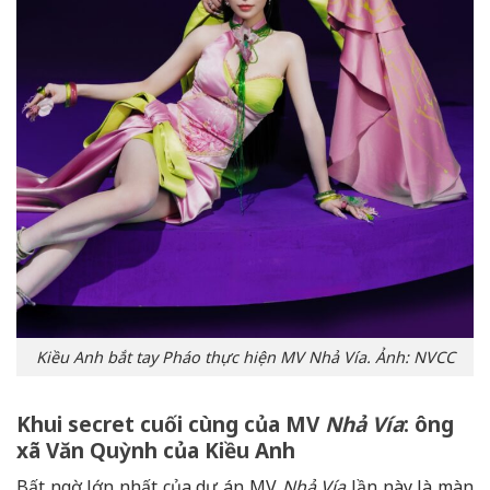
Kiều Anh bắt tay Pháo thực hiện MV Nhả Vía. Ảnh: NVCC
Khui secret cuối cùng của MV
Nhả Vía
: ông
xã
Văn Quỳnh
của Kiều Anh
Bất ngờ lớn nhất của dự án MV
Nhả Vía
lần này là màn