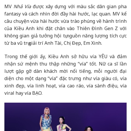
MV
Nhả Vía
được xây dựng với màu sắc dân gian pha
fantasy và cách nhìn đời đầy hài hước, lạc quan. MV kể
câu chuyện vừa hài hước vừa trào phúng về hành trình
của Kiều Anh khi đặt chân vào Thiên Đình Gen Z với
không gian giả tưởng hội tụ nguồn năng lượng tích cực
từ ba vũ trụ giải trí Anh Tài, Chị Đẹp, Em Xinh.
Trong thế giới ấy, Kiều Anh sở hữu vía YÊU và đảm
nhận sứ mệnh thu thập những “vía” tốt. Nữ ca sĩ lần
lượt gặp gỡ dàn khách mời nổi tiếng, mỗi người đại
diện cho một dạng “vía” đặc trưng như vía giàu có, vía
xinh đẹp, vía linh hoạt, vía cao ráo, vía sành điệu, vía
viral hay vía BẠO.