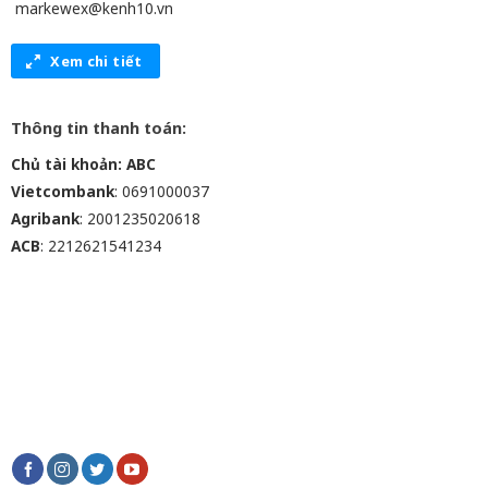
markewex@kenh10.vn
Xem chi tiết
Thông tin thanh toán:
Chủ tài khoản: ABC
Vietcombank
: 0691000037
Agribank
: 2001235020618
ACB
: 2212621541234