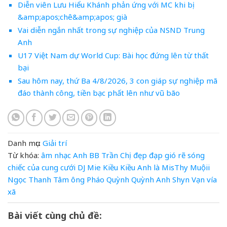
Diễn viên Lưu Hiểu Khánh phản ứng với MC khi bị
&amp;apos;chê&amp;apos; già
Vai diễn ngắn nhất trong sự nghiệp của NSND Trung
Anh
U17 Việt Nam dự World Cup: Bài học đứng lên từ thất
bại
Sau hôm nay, thứ Ba 4/8/2026, 3 con giáp sự nghiệp mã
đáo thành công, tiền bạc phất lên như vũ bão
Danh mục:
Giải trí
Từ khóa:
âm nhạc
Anh
BB Trần
Chị đẹp đạp gió rẽ sóng
chiếc
của
cung
cưới
DJ Mie
Kiều
Kiều Anh
là
MisThy
Muộii
Ngọc Thanh Tâm
ông
Pháo
Quỳnh
Quỳnh Anh Shyn
Vạn
vía
xã
Bài viết cùng chủ đề: