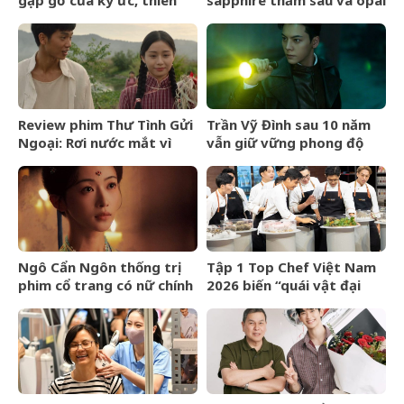
gặp gỡ của ký ức, thiên
sapphire thẳm sâu và opal
nhiên và thế giới nội tâm
lửa rực cháy
Review phim Thư Tình Gửi
Trần Vỹ Đình sau 10 năm
Ngoại: Rơi nước mắt vì
vẫn giữ vững phong độ
thông điệp chung thủy và
cho Trương Khải Sơn
lòng bao dung
Ngô Cẩn Ngôn thống trị
Tập 1 Top Chef Việt Nam
phim cổ trang có nữ chính
2026 biến “quái vật đại
vươn lên trong nghịch
dương” thành fine dining
cảnh