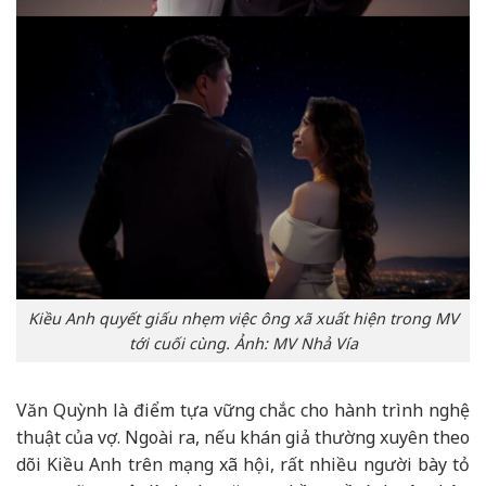
Kiều Anh quyết giấu nhẹm việc ông xã xuất hiện trong MV
tới cuối cùng. Ảnh: MV Nhả Vía
Văn Quỳnh là điểm tựa vững chắc cho hành trình nghệ
thuật của vợ. Ngoài ra, nếu khán giả thường xuyên theo
dõi Kiều Anh trên mạng xã hội, rất nhiều người bày tỏ