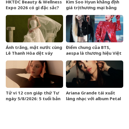
HKTDC Beauty & Wellness
Kim Soo Hyun khẳng định
Expo 2026 có gì đặc sắc?
giá trị thương mại bằng
fan meeting 20.000 chỗ
ngồi
Ánh trăng, mặt nước cùng
Điểm chung của BTS,
Lê Thanh Hòa dệt váy
aespa là thương hiệu Việt
cưới cho Thanh Thủy
Maison de Cozy
trong Love No.6
Tử vi 12 con giáp thứ Tư
Ariana Grande tái xuất
ngày 5/8/2026: 5 tuổi bản
làng nhạc với album Petal
lĩnh khai phá hướng đi mới