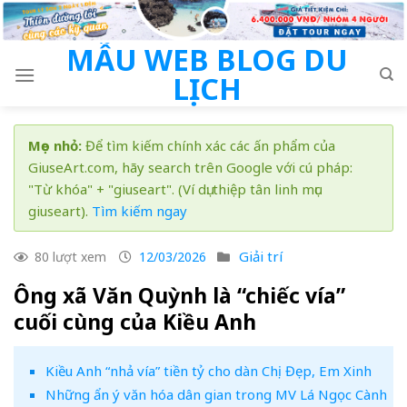
Skip
to
MẪU WEB BLOG DU
content
LỊCH
Mẹo nhỏ:
Để tìm kiếm chính xác các ấn phẩm của
GiuseArt.com, hãy search trên Google với cú pháp:
"Từ khóa" + "giuseart". (Ví dụ: thiệp tân linh mục
giuseart).
Tìm kiếm ngay
Giải trí
80 lượt xem
12/03/2026
Ông xã Văn Quỳnh là “chiếc vía”
cuối cùng của Kiều Anh
Kiều Anh “nhả vía” tiền tỷ cho dàn Chị Đẹp, Em Xinh
Những ẩn ý văn hóa dân gian trong MV Lá Ngọc Cành