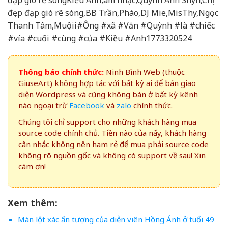
đẹp đạp gió rẽ sóng,BB Trần,Pháo,DJ Mie,MisThy,Ngọc
Thanh Tâm,Muộii#Ông #xã #Văn #Quỳnh #là #chiếc
#vía #cuối #cùng #của #Kiều #Anh1773320524
Thông báo chính thức:
Ninh Bình Web (thuộc
GiuseArt) không hợp tác với bất kỳ ai để bán giao
diện Wordpress và cũng không bán ở bất kỳ kênh
nào ngoại trừ
Facebook
và
zalo
chính thức.
Chúng tôi chỉ support cho những khách hàng mua
source code chính chủ. Tiền nào của nấy, khách hàng
cân nhắc không nên ham rẻ để mua phải source code
không rõ nguồn gốc và không có support về sau! Xin
cám ơn!
Xem thêm:
Màn lột xác ấn tượng của diễn viên Hồng Ánh ở tuổi 49