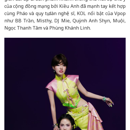
của cộng đồng mạng bởi Kiều Anh đã mạnh tay kết hợp
cùng Pháo và quy tụ dàn nghệ sĩ, KOL nổi bật của Vpop
như BB Trần, Misthy, DJ Mie, Quỳnh Anh Shyn, Muội,
Ngọc Thanh Tâm và Phùng Khánh Linh.