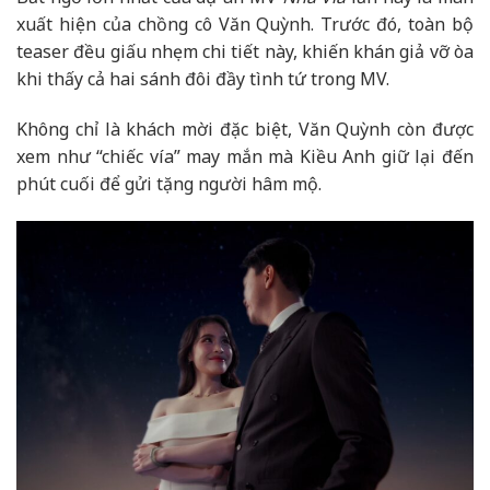
xuất hiện của chồng cô Văn Quỳnh. Trước đó, toàn bộ
teaser đều giấu nhẹm chi tiết này, khiến khán giả vỡ òa
khi thấy cả hai sánh đôi đầy tình tứ trong MV.
Không chỉ là khách mời đặc biệt, Văn Quỳnh còn được
xem như “chiếc vía” may mắn mà Kiều Anh giữ lại đến
phút cuối để gửi tặng người hâm mộ.