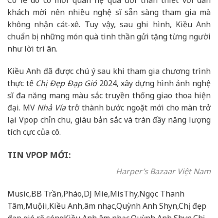
Có lẽ do có mối quan hệ quá đỗi thân thiết với dàn
khách mời nên nhiều nghệ sĩ sẵn sàng tham gia mà
không nhận cát-xê. Tuy vậy, sau ghi hình, Kiều Anh
chuẩn bị những món quà tinh thần gửi tặng từng người
như lời tri ân.
Kiều Anh đã được chú ý sau khi tham gia chương trình
thực tế
Chị Đẹp Đạp Gió
2024
, xây dựng hình ảnh nghệ
sĩ đa năng mang màu sắc truyền thống giao thoa hiện
đại. MV
Nhả Vía
trở thành bước ngoặt mới cho màn trở
lại Vpop chỉn chu, giàu bản sắc và tràn đầy năng lượng
tích cực của cô.
TIN VPOP MỚI:
Harper’s Bazaar Việt Nam
Music,BB Trần,Pháo,DJ Mie,MisThy,Ngọc Thanh
Tâm,Muộii,Kiều Anh,âm nhạc,Quỳnh Anh Shyn,Chị đẹp
đạp gió rẽ sóngKiều Anh,âm nhạc,Quỳnh Anh Shyn,Chị