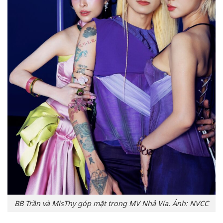
BB Trần và MisThy góp mặt trong MV Nhả Vía. Ảnh: NVCC