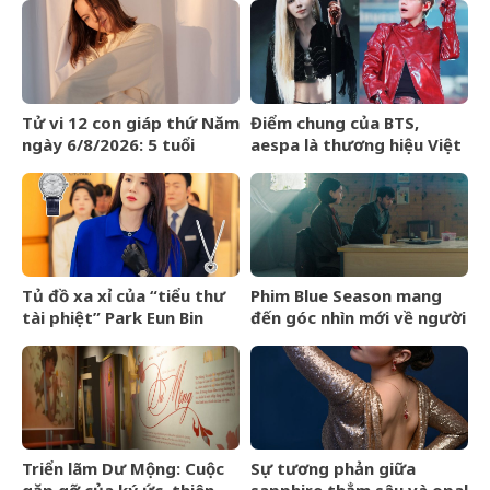
Tử vi 12 con giáp thứ Năm
Điểm chung của BTS,
ngày 6/8/2026: 5 tuổi
aespa là thương hiệu Việt
chiến thắng trì hoãn
Maison de Cozy
Tủ đồ xa xỉ của “tiểu thư
Phim Blue Season mang
tài phiệt” Park Eun Bin
đến góc nhìn mới về người
trong Spooky in Love xa
Việt cho làng điện ảnh
xỉ đến mức nào?
quốc tế
Triển lãm Dư Mộng: Cuộc
Sự tương phản giữa