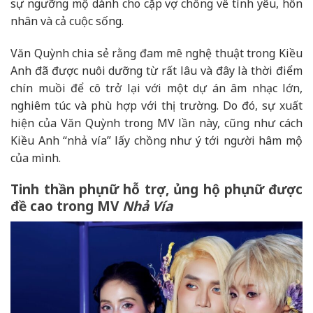
sự ngưỡng mộ dành cho cặp vợ chồng về tình yêu, hôn
nhân và cả cuộc sống.
Văn Quỳnh chia sẻ rằng đam mê nghệ thuật trong Kiều
Anh đã được nuôi dưỡng từ rất lâu và đây là thời điểm
chín muồi để cô trở lại với một dự án âm nhạc lớn,
nghiêm túc và phù hợp với thị trường. Do đó, sự xuất
hiện của Văn Quỳnh trong MV lần này, cũng như cách
Kiều Anh “nhả vía” lấy chồng như ý tới người hâm mộ
của mình.
Tinh thần phụ nữ hỗ trợ, ủng hộ phụ nữ được
đề cao trong MV
Nhả Vía