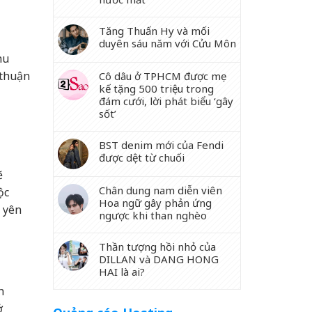
Tăng Thuấn Hy và mối
duyên sáu năm với Cửu Môn
hu
 thuận
Cô dâu ở TPHCM được mẹ
kế tặng 500 triệu trong
đám cưới, lời phát biểu ‘gây
sốt’
BST denim mới của Fendi
được dệt từ chuối
ẽ
Chân dung nam diễn viên
ộc
Hoa ngữ gây phản ứng
h yên
ngược khi than nghèo
Thần tượng hồi nhỏ của
DILLAN và DANG HONG
HAI là ai?
h
ở