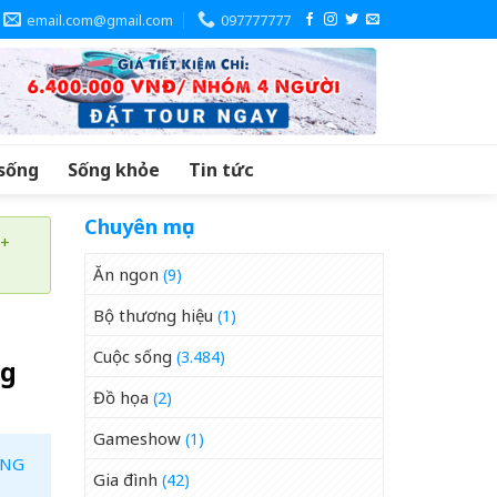
email.com@gmail.com
097777777
sống
Sống khỏe
Tin tức
Chuyên mục
 +
Ăn ngon
(9)
Bộ thương hiệu
(1)
Cuộc sống
(3.484)
ng
Đồ họa
(2)
Gameshow
(1)
ÀNG
Gia đình
(42)