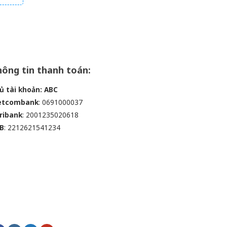
,
ông tin thanh toán:
ủ tài khoản: ABC
etcombank
: 0691000037
ribank
: 2001235020618
B
: 2212621541234