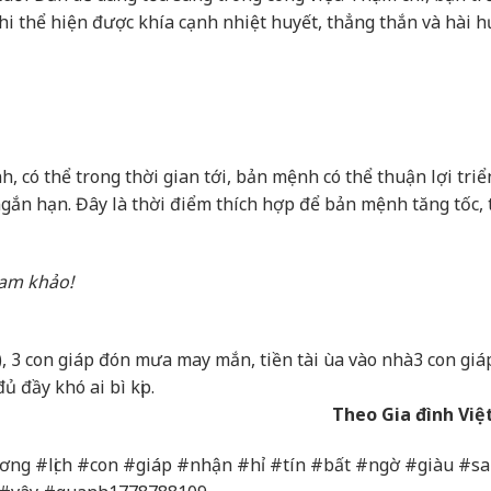
hi thể hiện được khía cạnh nhiệt huyết, thẳng thắn và hài h
, có thể trong thời gian tới, bản mệnh có thể thuận lợi triể
ngắn hạn. Đây là thời điểm thích hợp để bản mệnh tăng tốc, 
ham khảo!
), 3 con giáp đón mưa may mắn, tiền tài ùa vào nhà
3 con giá
 đầy khó ai bì kịp.
Theo Gia đình Vi
ơng #lịch #con #giáp #nhận #hỉ #tín #bất #ngờ #giàu #s