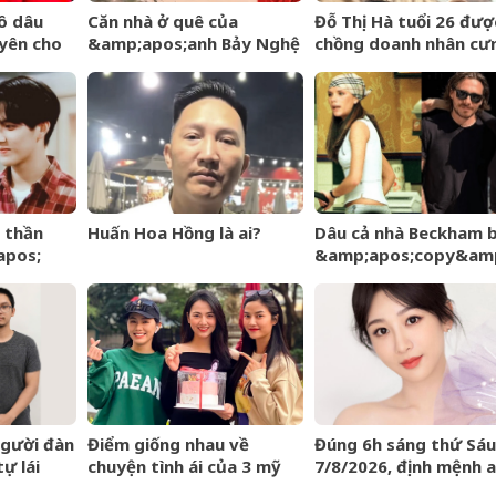
ô dâu
Căn nhà ở quê của
Đỗ Thị Hà tuổi 26 đượ
yên cho
&amp;apos;anh Bảy Nghệ
chồng doanh nhân cư
y cưới
An&amp;apos; đang nổi
chiều, nhan sắc ngày 
đình đám MXH
rạng rỡ
 thần
Huấn Hoa Hồng là ai?
Dâu cả nhà Beckham b
apos;
&amp;apos;copy&amp
iao báo,
phong cách mẹ chồng 
nh niên
Victoria giữa sóng gió
tộc
người đàn
Điểm giống nhau về
Đúng 6h sáng thứ Sáu
ự lái
chuyện tình ái của 3 mỹ
7/8/2026, định mệnh 
nhân phim giờ vàng VTV
bài, 3 con giáp vận tr