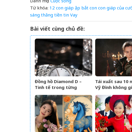
Danh mục:
Cuộc sống
Từ khóa:
12 con giáp
ập
bắt
con
con giáp
của
cướ
sáng
thăng
tiền
tin
Vay
Bài viết cùng chủ đề:
Đồng hồ Diamond D –
Tái xuất sau 10 
Tinh tế trong từng
Vỹ Đình không g
khoảnh khắc
nước mắt