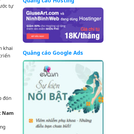
Quảng cáo Hosting
ước tự
n khai
Quảng cáo Google Ads
triển
p đón
ệt Nam
ang