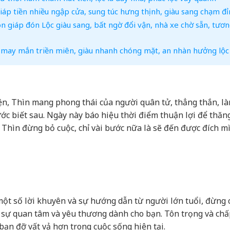
 giáp tiền nhiều ngập cửa, sung túc hưng thịnh, giàu sang chạm đ
n giáp đón Lộc giàu sang, bất ngờ đổi vận, nhà xe chờ sẵn, tương
áp may mắn triền miên, giàu nhanh chóng mặt, an nhàn hưởng lộc
ện, Thìn mang phong thái của người quân tử, thẳng thắn, là
rước biết sau. Ngày này báo hiệu thời điểm thuận lợi để thăn
 Thìn đừng bỏ cuộc, chỉ vài bước nữa là sẽ đến được đích m
t số lời khuyên và sự hướng dẫn từ người lớn tuổi, đừng c
từ sự quan tâm và yêu thương dành cho bạn. Tôn trọng và ch
bạn đỡ vất vả hơn trong cuộc sống hiện tại.