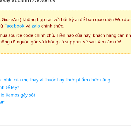
 #vây #quanh1778788109
GiuseArt) không hợp tác với bất kỳ ai để bán giao diện Wordp
rừ
Facebook
và
zalo
chính thức.
ua source code chính chủ. Tiền nào của nấy, khách hàng cân n
ông rõ nguồn gốc và không có support về sau! Xin cám ơn!
óc nhìn của mẹ thay vì thuốc hay thực phẩm chức năng
inh tế Mỹ?
gio Ramos gây sốt
!!”