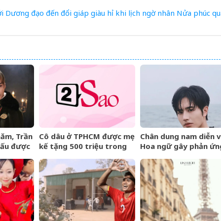
i
Dương
đạo
đến
đổi
giáp
giàu
hỉ
khi
lịch
ngờ
nhân
Nửa
phúc
qu
năm, Trần
Cô dâu ở TPHCM được mẹ
Chân dung nam diễn v
iấu được
kế tặng 500 triệu trong
Hoa ngữ gây phản ứn
đám cưới, lời phát biểu
ngược khi than nghèo
‘gây sốt’