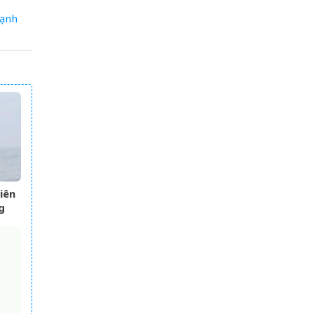
ạnh
iên
g