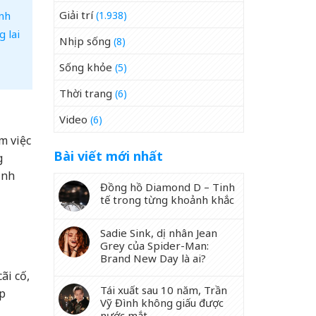
Giải trí
ỉnh
(1.938)
 lai
Nhịp sống
(8)
Sống khỏe
(5)
Thời trang
(6)
Video
(6)
m việc
Bài viết mới nhất
g
ình
Đồng hồ Diamond D – Tinh
tế trong từng khoảnh khắc
Sadie Sink, dị nhân Jean
Grey của Spider-Man:
Brand New Day là ai?
ãi cố,
Tái xuất sau 10 năm, Trần
ấp
Vỹ Đình không giấu được
nước mắt