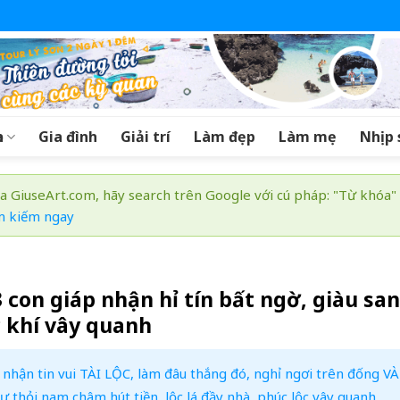
a
Gia đình
Giải trí
Làm đẹp
Làm mẹ
Nhịp 
a GiuseArt.com, hãy search trên Google với cú pháp: "Từ khóa"
m kiếm ngay
3 con giáp nhận hỉ tín bất ngờ, giàu sa
c khí vây quanh
 nhận tin vui TÀI LỘC, làm đâu thắng đó, nghỉ ngơi trên đống V
ư thỏi nam châm hút tiền, lộc lá đầy nhà, phúc lộc vây quanh