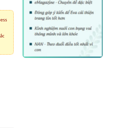
ress
hắc