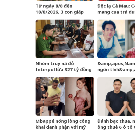
Từ ngày 8/8 đến
Độc lạ Cà Mau: C
18/8/2026, 3 con giáp
mang cua trả du
được trời ban VẬN MAY
dàn bê tráp ngà
HIẾM CÓ, tiền bạc tự
động kéo về
Nhóm truy nã đỏ
&amp;apos;Nam
Interpol lừa 327 tỷ đồng
ngôn tình&amp;
sa lưới khi ẩn náu ở Bắc
từng làm nghề g
Ninh
U60 vẫn như tha
Mbappé nóng lòng công
Đánh bạc thua, 
khai danh phận với mỹ
ông thuê 6 ô tô t
nhân Ester Expósito lắm
mang cầm cố