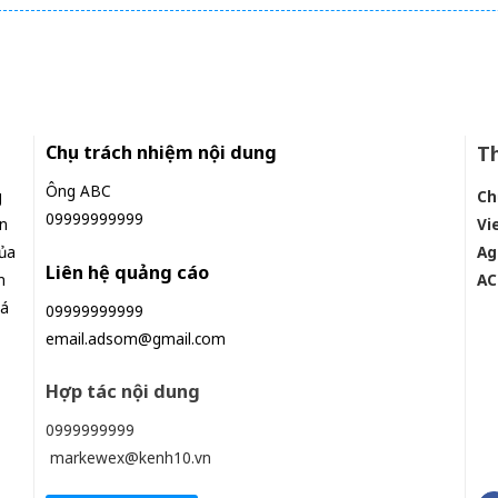
như cá chép hóa rồng
giàu có lên bất chấp
Chịu trách nhiệm nội dung
Th
Ông ABC
g
Ch
09999999999
n
Vi
ủa
Ag
Liên hệ quảng cáo
n
AC
iá
09999999999
email.adsom@gmail.com
Hợp tác nội dung
0999999999
markewex@kenh10.vn