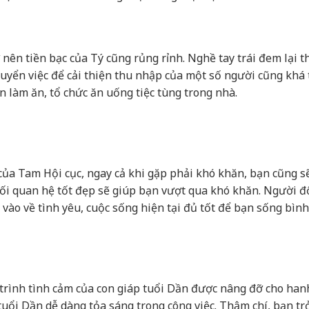
 nên tiền bạc của Tý cũng rủng rỉnh. Nghề tay trái đem lại t
uyển việc để cải thiện thu nhập của một số người cũng khá
ền làm ăn, tổ chức ăn uống tiệc tùng trong nhà.
a Tam Hội cục, ngay cả khi gặp phải khó khăn, bạn cũng s
ối quan hệ tốt đẹp sẽ giúp bạn vượt qua khó khăn. Người đ
 vào về tình yêu, cuộc sống hiện tại đủ tốt để bạn sống bìn
 trình tình cảm của con giáp tuổi Dần được nâng đỡ cho han
 tuổi Dần dễ dàng tỏa sáng trong công việc. Thậm chí, bạn tr