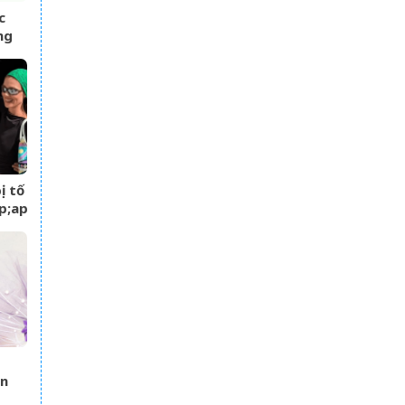
c
ng
càng
ị tố
;apos;
–
 gia
an
ình