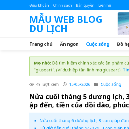
Skip
Điều khoản
Chính sách
Bản quyền
Liên hệ
to
MẪU WEB BLOG
content
DU LỊCH
Trang chủ
Ăn ngon
Cuộc sống
Đồ họ
Mẹo nhỏ:
Để tìm kiếm chính xác các ấn phẩm củ
"giuseart". (Ví dụ: thiệp tân linh mục giuseart).
Tì
Cuộc sống
49 lượt xem
15/05/2026
Nửa cuối tháng 5 dương lịch, 
ập đến, tiền của dồi dào, phú
Nửa cuối tháng 6 dương lịch, 3 con giáp đón
Từ giờ đến cuối tháng 5/2026, 3 con giáp nh