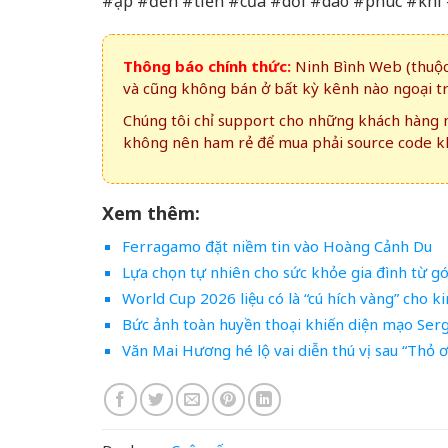
#ập #đến #tiền #của #dồi #dào #phúc #khí
Thông báo chính thức:
Ninh Bình Web (thuộc 
và cũng không bán ở bất kỳ kênh nào ngoại t
Chúng tôi chỉ support cho những khách hàng m
không nên ham rẻ để mua phải source code kh
Xem thêm:
Ferragamo đặt niềm tin vào Hoàng Cảnh Du
Lựa chọn tự nhiên cho sức khỏe gia đình từ g
World Cup 2026 liệu có là “cú hích vàng” cho k
Bức ảnh toàn huyền thoại khiến diện mạo Ser
Văn Mai Hương hé lộ vai diễn thú vị sau “Thỏ ơi