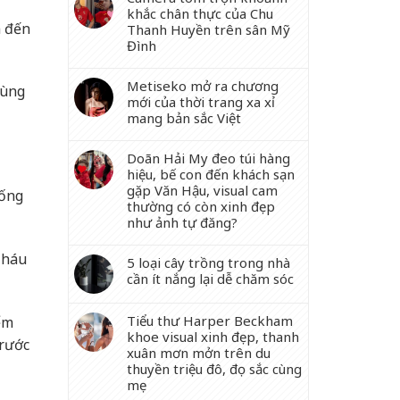
khắc chân thực của Chu
ã đến
Thanh Huyền trên sân Mỹ
Đình
Metiseko mở ra chương
hùng
mới của thời trang xa xỉ
mang bản sắc Việt
Doãn Hải My đeo túi hàng
hiệu, bế con đến khách sạn
gặp Văn Hậu, visual cam
sống
thường có còn xinh đẹp
như ảnh tự đăng?
Cháu
5 loại cây trồng trong nhà
cần ít nắng lại dễ chăm sóc
Tiểu thư Harper Beckham
ểm
khoe visual xinh đẹp, thanh
trước
xuân mơn mởn trên du
thuyền triệu đô, đọ sắc cùng
mẹ