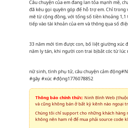
Câu chuyện của em đang lan tỏa mạnh mẽ, chạ
đã kêu gọi quyên góp để hỗ trợ em. Chỉ trong
mẽ từ cộng đồng, với tổng số tiền khoảng 1,1 
tiếp vào tài khoản của em và thông qua số điệ
33 năm mới tìm được con, bố liệt giường xúc 
năm ly tán, khi người con trai bị bắt cóc từ l
nữ sinh, tình phụ tử, câu chuyện cảm động
#gây #xúc #động1776078852
Thông báo chính thức:
Ninh Bình Web (thuộc 
và cũng không bán ở bất kỳ kênh nào ngoại t
Chúng tôi chỉ support cho những khách hàng m
không nên ham rẻ để mua phải source code kh