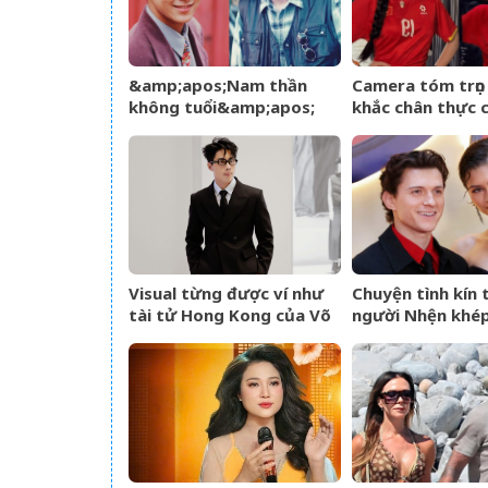
&amp;apos;Nam thần
Camera tóm trọn
không tuổi&amp;apos;
khắc chân thực 
Hoa ngữ từng gặp tai
Thanh Huyền trê
nạn nghiêm trọng giờ ra
Đình
sao?
Visual từng được ví như
Chuyện tình kín 
tài tử Hong Kong của Võ
người Nhện khép
Điền Gia Huy bất ngờ gây
lễ cưới riêng tư
tranh cãi vì một thay đổi