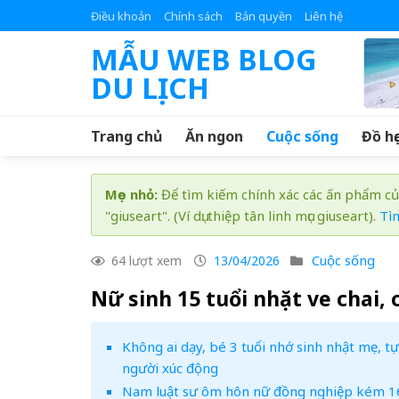
Skip
Điều khoản
Chính sách
Bản quyền
Liên hệ
to
MẪU WEB BLOG
content
DU LỊCH
Trang chủ
Ăn ngon
Cuộc sống
Đồ họ
Mẹo nhỏ:
Để tìm kiếm chính xác các ấn phẩm củ
"giuseart". (Ví dụ: thiệp tân linh mục giuseart).
Tì
Cuộc sống
64 lượt xem
13/04/2026
Nữ sinh 15 tuổi nhặt ve chai,
Không ai dạy, bé 3 tuổi nhớ sinh nhật mẹ, 
người xúc động
Nam luật sư ôm hôn nữ đồng nghiệp kém 16 t