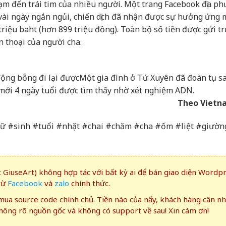
m đến trái tim của nhiều người. Một trang Facebook địa p
 vài ngày ngắn ngủi, chiến dịch đã nhận được sự hưởng ứng
triệu baht (hơn 899 triệu đồng). Toàn bộ số tiền được gửi tr
n thoại của người cha.
động bỗng đi lại được
Một gia đình ở Tứ Xuyên đã đoàn tụ s
úc mới 4 ngày tuổi được tìm thấy nhờ xét nghiệm ADN.
Theo Vietn
#Nữ #sinh #tuổi #nhặt #chai #chăm #cha #ốm #liệt #giườn
GiuseArt) không hợp tác với bất kỳ ai để bán giao diện Wordp
rừ
Facebook
và
zalo
chính thức.
ua source code chính chủ. Tiền nào của nấy, khách hàng cân n
ông rõ nguồn gốc và không có support về sau! Xin cám ơn!