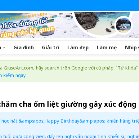
a
Gia đình
Giải trí
Làm đẹp
Làm mẹ
Nhịp 
a GiuseArt.com, hãy search trên Google với cú pháp: "Từ khóa"
m kiếm ngay
 chăm cha ốm liệt giường gây xúc động
tự học hát &amp;apos;Happy Birthday&amp;apos; khiến hàng tri
uổi giữa công viên, dấy lên nghi vấn ngoại tình khiến sự nghiệ