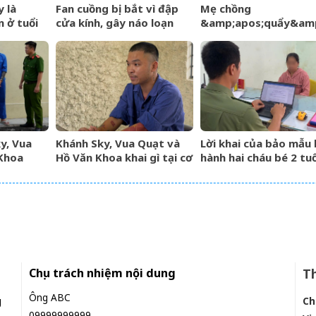
y là
Fan cuồng bị bắt vì đập
Mẹ chồng
 ở tuổi
cửa kính, gây náo loạn
&amp;apos;quẩy&amp
trước thềm BlackPink kỷ
hết mình trên sân khấ
niệm 10 năm
cô dâu nói một câu, lờ
đáp của chú rể gây số
y, Vua
Khánh Sky, Vua Quạt và
Lời khai của bảo mẫu
Khoa
Hồ Văn Khoa khai gì tại cơ
hành hai cháu bé 2 tuổ
quan công an?
trường mầm non tại
TPHCM
Chịu trách nhiệm nội dung
Th
Ông ABC
g
Ch
09999999999