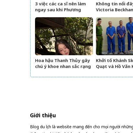
3 việc các ca sĩ nên làm
Không tin nổi đâ
ngay sau khi Phương
Victoria Beckham
Diễm Huyền bị khởi tố
52
Hoa hậu Thanh Thủy gây
Khởi tố Khánh Sk
chú ý khoe nhan sắc rạng
Quạt và Hồ Văn 
rỡ, úp mở chuyện hẹn hò
Giới thiệu
Blog du lịch là website mang đến cho mọi người nhữn