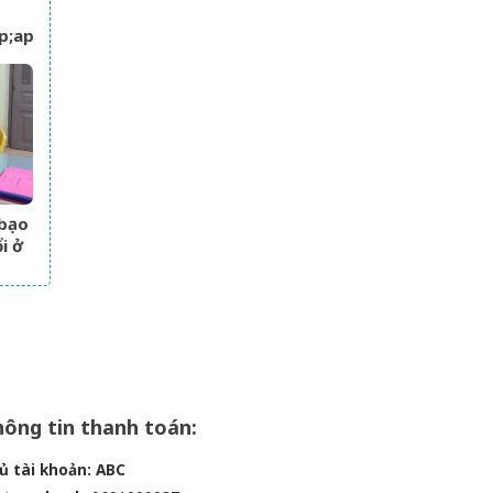
;apos;
u,
i
t
 bạo
i ở
ông tin thanh toán:
ủ tài khoản: ABC