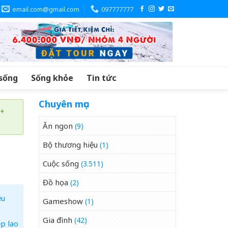
email.com@gmail.com
097777777
sống
Sống khỏe
Tin tức
Chuyên mục
 +
Ăn ngon
(9)
Bộ thương hiệu
(1)
Cuộc sống
(3.511)
Đồ họa
(2)
ệu
Gameshow
(1)
Gia đình
(42)
p lao