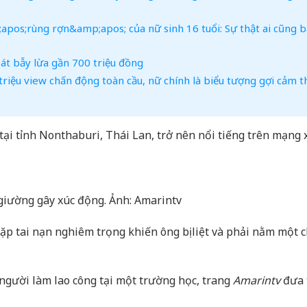
apos;rùng rợn&amp;apos; của nữ sinh 16 tuổi: Sự thật ai cũng b
át bẫy lừa gần 700 triệu đồng
triệu view chấn động toàn cầu, nữ chính là biểu tượng gợi cảm t
i tỉnh Nonthaburi, Thái Lan, trở nên nổi tiếng trên mạng 
 giường gây xúc động. Ảnh: Amarintv
gặp tai nạn nghiêm trọng khiến ông bị liệt và phải nằm một 
người làm lao công tại một trường học, trang
Amarintv
đưa 