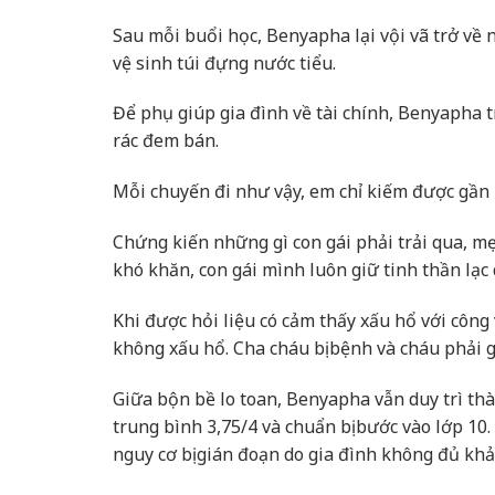
Sau mỗi buổi học, Benyapha lại vội vã trở về
vệ sinh túi đựng nước tiểu.
Để phụ giúp gia đình về tài chính, Benyapha 
rác đem bán.
Mỗi chuyến đi như vậy, em chỉ kiếm được gần 
Chứng kiến những gì con gái phải trải qua, mẹ
khó khăn, con gái mình luôn giữ tinh thần lạc
Khi được hỏi liệu có cảm thấy xấu hổ với công
không xấu hổ. Cha cháu bị bệnh và cháu phải g
Giữa bộn bề lo toan, Benyapha vẫn duy trì thà
trung bình 3,75/4 và chuẩn bị bước vào lớp 10
nguy cơ bị gián đoạn do gia đình không đủ khả 