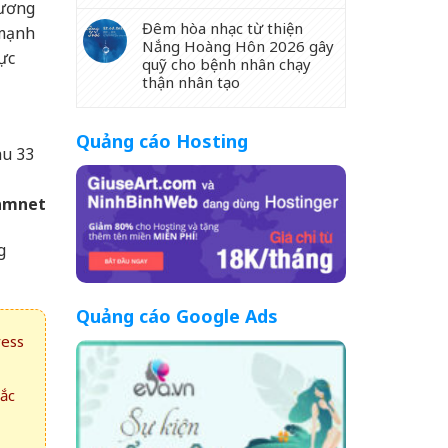
hương
Đêm hòa nhạc từ thiện
 mạnh
Nắng Hoàng Hôn 2026 gây
ực
quỹ cho bệnh nhân chạy
thận nhân tạo
Quảng cáo Hosting
au 33
amnet
g
Quảng cáo Google Ads
ress
hắc