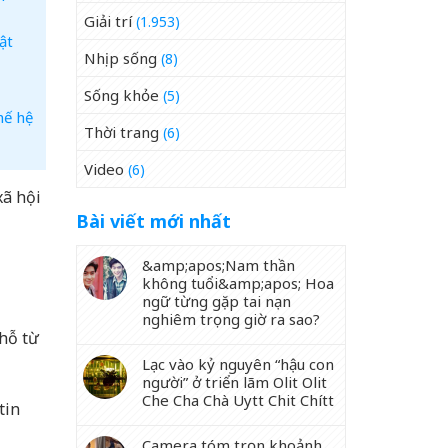
Giải trí
(1.953)
ật
Nhịp sống
(8)
Sống khỏe
(5)
hế hệ
Thời trang
(6)
Video
(6)
xã hội
Bài viết mới nhất
&amp;apos;Nam thần
không tuổi&amp;apos; Hoa
ngữ từng gặp tai nạn
nghiêm trọng giờ ra sao?
chỗ từ
Lạc vào kỷ nguyên “hậu con
người” ở triển lãm Olit Olit
Che Cha Chà Uytt Chit Chítt
tin
Camera tóm trọn khoảnh