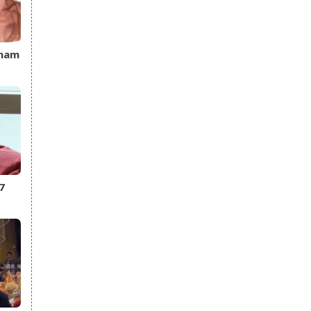
kham
đô,
7