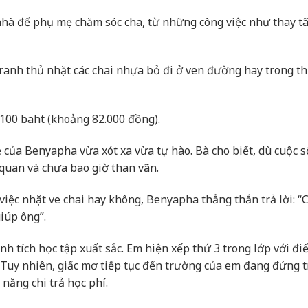
 nhà để phụ mẹ chăm sóc cha, từ những công việc như thay t
tranh thủ nhặt các chai nhựa bỏ đi ở ven đường hay trong t
100 baht (khoảng 82.000 đồng).
 của Benyapha vừa xót xa vừa tự hào. Bà cho biết, dù cuộc 
 quan và chưa bao giờ than vãn.
 việc nhặt ve chai hay không, Benyapha thẳng thắn trả lời: “
iúp ông”.
nh tích học tập xuất sắc. Em hiện xếp thứ 3 trong lớp với đi
. Tuy nhiên, giấc mơ tiếp tục đến trường của em đang đứng 
năng chi trả học phí.