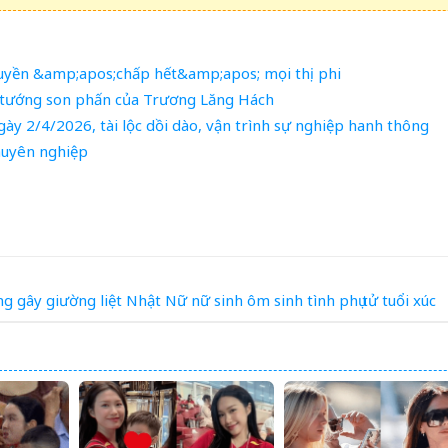
Huyền &amp;apos;chấp hết&amp;apos; mọi thị phi
n tướng son phấn của Trương Lăng Hách
gày 2/4/2026, tài lộc dồi dào, vận trình sự nghiệp hanh thông
chuyên nghiệp
ng
gây
giường
liệt
Nhật
Nữ
nữ sinh
ôm
sinh
tình phụ tử
tuổi
xúc