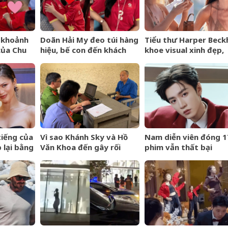
 khoảnh
Doãn Hải My đeo túi hàng
Tiểu thư Harper Bec
của Chu
hiệu, bế con đến khách
khoe visual xinh đẹp,
n sân Mỹ
sạn gặp Văn Hậu, visual
thanh xuân mơn mởn
cam thường có còn xinh
trên du thuyền triệu 
đẹp như ảnh tự đăng?
đọ sắc cùng mẹ
tiếng của
Vì sao Khánh Sky và Hồ
Nam diễn viên đóng 1
 lại bằng
Văn Khoa đến gây rối
phim vẫn thất bại
nhưng Vua Quạt cũng bị
khởi tố?