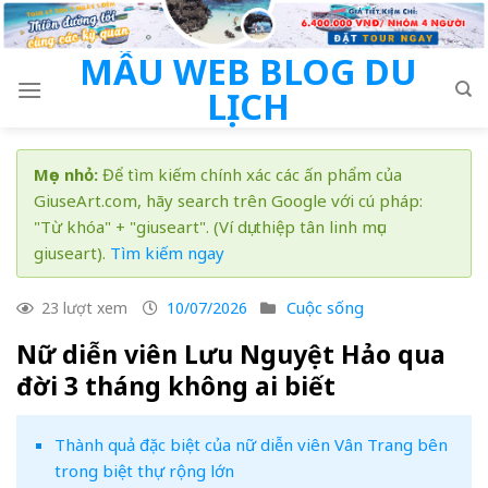
Skip
to
MẪU WEB BLOG DU
content
LỊCH
Mẹo nhỏ:
Để tìm kiếm chính xác các ấn phẩm của
GiuseArt.com, hãy search trên Google với cú pháp:
"Từ khóa" + "giuseart". (Ví dụ: thiệp tân linh mục
giuseart).
Tìm kiếm ngay
Cuộc sống
23 lượt xem
10/07/2026
Nữ diễn viên Lưu Nguyệt Hảo qua
đời 3 tháng không ai biết
Thành quả đặc biệt của nữ diễn viên Vân Trang bên
trong biệt thự rộng lớn