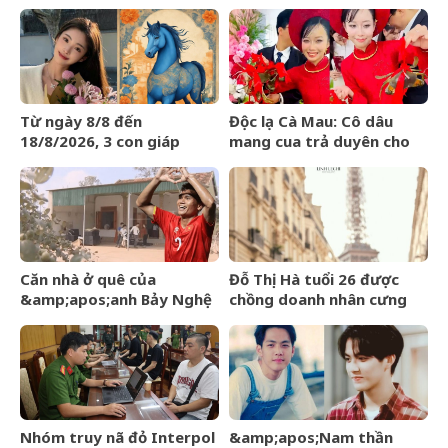
đám cưới, lời phát biểu
ngược khi than nghèo
‘gây sốt’
Từ ngày 8/8 đến
Độc lạ Cà Mau: Cô dâu
18/8/2026, 3 con giáp
mang cua trả duyên cho
được trời ban VẬN MAY
dàn bê tráp ngày cưới
HIẾM CÓ, tiền bạc tự động
kéo về
Căn nhà ở quê của
Đỗ Thị Hà tuổi 26 được
&amp;apos;anh Bảy Nghệ
chồng doanh nhân cưng
An&amp;apos; đang nổi
chiều, nhan sắc ngày càng
đình đám MXH
rạng rỡ
Nhóm truy nã đỏ Interpol
&amp;apos;Nam thần