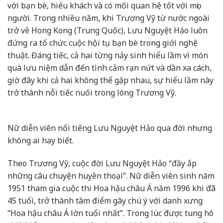
với bạn bè, hiếu khách và có mối quan hệ tốt với mọi
người. Trong nhiều năm, khi Trương Vỹ từ nước ngoài
trở về Hong Kong (Trung Quốc), Lưu Nguyệt Hảo luôn
đứng ra tổ chức cuộc hội tụ bạn bè trong giới nghệ
thuật. Đáng tiếc, cả hai từng nảy sinh hiểu lầm vì món
quà lưu niệm dẫn đến tình cảm rạn nứt và dần xa cách,
giờ đây khi cả hai không thể gặp nhau, sự hiểu lầm này
trở thành nỗi tiếc nuối trong lòng Trương Vỹ.
Nữ diễn viên nổi tiếng Lưu Nguyệt Hảo qua đời nhưng
không ai hay biết.
Theo Trương Vỹ, cuộc đời Lưu Nguyệt Hảo “đầy ắp
những câu chuyện huyền thoại”. Nữ diễn viên sinh năm
1951 tham gia cuộc thi Hoa hậu châu Á năm 1996 khi đã
45 tuổi, trở thành tâm điểm gây chú ý với danh xưng
“Hoa hậu châu Á lớn tuổi nhất”. Trong lúc được tung hô