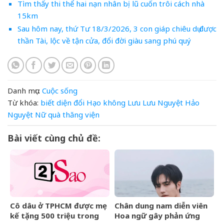
Tìm thấy thi thể hai nạn nhân bị lũ cuốn trôi cách nhà
15km
Sau hôm nay, thứ Tư 18/3/2026, 3 con giáp chiêu dụ được
thần Tài, lộc về tận cửa, đổi đời giàu sang phú quý
Danh mục:
Cuộc sống
Từ khóa:
biết
diện
đổi
Hạo
không
Lưu
Lưu Nguyệt Hảo
Nguyệt
Nữ
quà
thăng
viện
Bài viết cùng chủ đề:
Cô dâu ở TPHCM được mẹ
Chân dung nam diễn viên
kế tặng 500 triệu trong
Hoa ngữ gây phản ứng