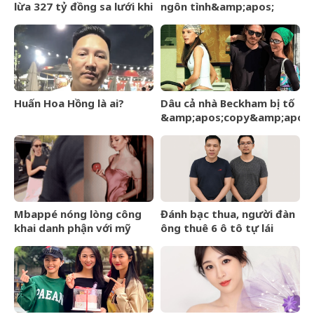
lừa 327 tỷ đồng sa lưới khi
ngôn tình&amp;apos;
ẩn náu ở Bắc Ninh
từng làm nghề giao báo,
U60 vẫn như thanh niên
Huấn Hoa Hồng là ai?
Dâu cả nhà Beckham bị tố
&amp;apos;copy&amp;apos;
phong cách mẹ chồng –
Victoria giữa sóng gió gia
tộc
Mbappé nóng lòng công
Đánh bạc thua, người đàn
khai danh phận với mỹ
ông thuê 6 ô tô tự lái
nhân Ester Expósito lắm
mang cầm cố
rồi