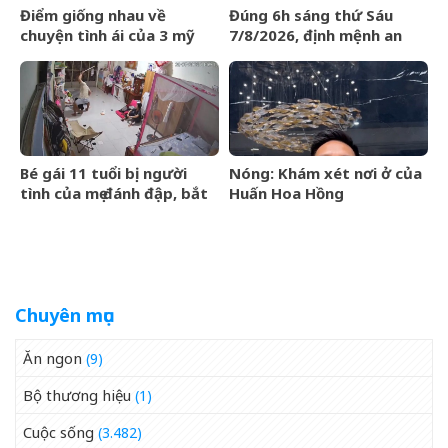
Điểm giống nhau về
Đúng 6h sáng thứ Sáu
chuyện tình ái của 3 mỹ
7/8/2026, định mệnh an
nhân phim giờ vàng VTV
bài, 3 con giáp vận trình
như cá chép hóa rồng,
giàu có lên bất chấp
Bé gái 11 tuổi bị người
Nóng: Khám xét nơi ở của
tình của mẹ đánh đập, bắt
Huấn Hoa Hồng
quỳ xuyên đêm
Chuyên mục
Ăn ngon
(9)
Bộ thương hiệu
(1)
Cuộc sống
(3.482)