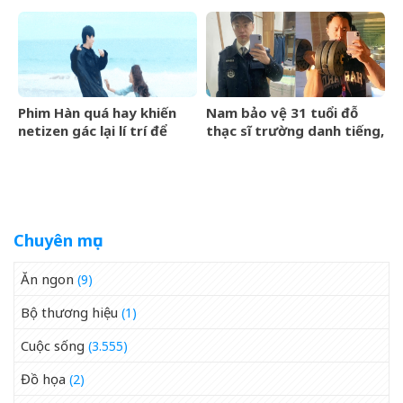
công khai yêu NSƯT Việt
được Quý Nhân nâng đỡ,
Anh
tài lộc rủng rỉnh, yên tâm
hưởng vinh hoa Phú Quý
Phim Hàn quá hay khiến
Nam bảo vệ 31 tuổi đỗ
netizen gác lại lí trí để
thạc sĩ trường danh tiếng,
xem: Đôi chính càng nhìn
nuôi giấc mơ tiến sĩ
càng dính, top 1 Việt Nam
Harvard
là đúng thôi
Chuyên mục
Ăn ngon
(9)
Bộ thương hiệu
(1)
Cuộc sống
(3.555)
Đồ họa
(2)