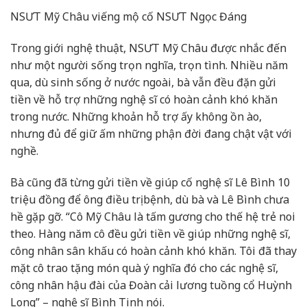
NSƯT Mỹ Châu viếng mộ cố NSƯT Ngọc Đáng
Trong giới nghệ thuật, NSƯT Mỹ Châu được nhắc đến
như một người sống trọn nghĩa, trọn tình. Nhiều năm
qua, dù sinh sống ở nước ngoài, bà vẫn đều đặn gửi
tiền về hỗ trợ những nghệ sĩ có hoàn cảnh khó khăn
trong nước. Những khoản hỗ trợ ấy không ồn ào,
nhưng đủ để giữ ấm những phận đời đang chật vật với
nghề.
Bà cũng đã từng gửi tiền về giúp cố nghệ sĩ Lê Bình 10
triệu đồng để ông điều trị bệnh, dù bà và Lê Bình chưa
hề gặp gỡ. “Cô Mỹ Châu là tấm gương cho thế hệ trẻ noi
theo. Hàng năm cô đều gửi tiền về giúp những nghệ sĩ,
công nhân sân khấu có hoàn cảnh khó khăn. Tôi đã thay
mặt cô trao tặng món quà ý nghĩa đó cho các nghệ sĩ,
công nhân hậu đài của Đoàn cải lương tuồng cổ Huỳnh
Long” – nghệ sĩ Bình Tinh nói.