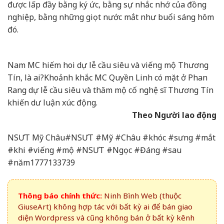
được lấp đầy bằng ký ức, bằng sự nhắc nhớ của đồng
nghiệp, bằng những giọt nước mắt như buổi sáng hôm
đó.
Nam MC hiếm hoi dự lễ cầu siêu và viếng mộ Thương
Tín, là ai?
Khoảnh khắc MC Quyền Linh có mặt ở Phan
Rang dự lễ cầu siêu và thăm mộ cố nghệ sĩ Thương Tín
khiến dư luận xúc động.
Theo Người lao động
NSƯT Mỹ Châu#NSƯT #Mỹ #Châu #khóc #sưng #mắt
#khi #viếng #mộ #NSƯT #Ngọc #Đáng #sau
#năm1777133739
Thông báo chính thức:
Ninh Bình Web (thuộc
GiuseArt) không hợp tác với bất kỳ ai để bán giao
diện Wordpress và cũng không bán ở bất kỳ kênh