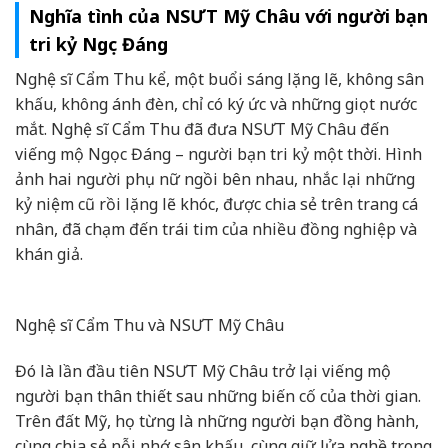
Nghĩa tình của NSƯT Mỹ Châu với người bạn
tri kỷ Ngọc Đáng
Nghệ sĩ Cẩm Thu kể, một buổi sáng lặng lẽ, không sân
khấu, không ánh đèn, chỉ có ký ức và những giọt nước
mắt. Nghệ sĩ Cẩm Thu đã đưa NSƯT Mỹ Châu đến
viếng mộ Ngọc Đáng – người bạn tri kỷ một thời. Hình
ảnh hai người phụ nữ ngồi bên nhau, nhắc lại những
kỷ niệm cũ rồi lặng lẽ khóc, được chia sẻ trên trang cá
nhân, đã chạm đến trái tim của nhiều đồng nghiệp và
khán giả.
Nghệ sĩ Cẩm Thu và NSƯT Mỹ Châu
Đó là lần đầu tiên NSƯT Mỹ Châu trở lại viếng mộ
người bạn thân thiết sau những biến cố của thời gian.
Trên đất Mỹ, họ từng là những người bạn đồng hành,
cùng chia sẻ nỗi nhớ sân khấu, cùng giữ lửa nghề trong