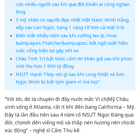
cứu nhiều người sau khi qua đời khiến ai cũng nghẹn
lòng
5 mỹ nhân có nụ cười đẹp nhất Việt Nam: Minh Hằng
xếp sau Lan Ngọc, hạng 1 rạng rỡ hơn cả mặt trời
Biến mất nhiều năm sau khi vướng lao lý, Hoài
&amp;apos;Thatcher&amp;apos; bất ngờ xuất hiện,
cuộc sống hiện tại gây xót xa
Châu Tinh Trì bật khóc cảm ơn khán giả sau khi phim
mới thu hơn 1.900 tỷ đồng
NSƯT Hạnh Thúy nói gì sau khi Long Nhật và Sơn
Ngọc Minh bị bắt tạm giam vì ma tuý?
“Với tôi, đó là chuyến đi đầy nước mắt. Vì chị Mỹ Châu
sinh sống ở Atlanta, rất ít khi đến bang California – Mỹ.
Đây là lần đầu tiên sau 4 năm cố NSƯT Ngọc Đáng qua
đời, chị mới đến viếng mộ và thắp nén hương nên chị rất
xúc động” – nghệ sĩ Cẩm Thu kể.