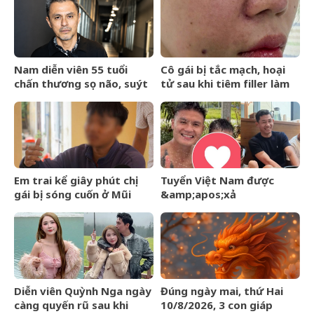
nơi 38 độ
Nam diễn viên 55 tuổi
Cô gái bị tắc mạch, hoại
chấn thương sọ não, suýt
tử sau khi tiêm filler làm
chết sau tai nạn
đầy rãnh cười ở spa
Em trai kể giây phút chị
Tuyển Việt Nam được
gái bị sóng cuốn ở Mũi
&amp;apos;xả
Nghê: &amp;apos;Em chỉ
trại&amp;apos; trước bán
biết kêu các chị bình tĩnh,
kết ASEAN Cup: Quang Hải
thả lỏng người để
về quê bơi cùng con trai,
nổi&amp;apos;
Hai Long có hẹn với Duy
Mạnh
Diễn viên Quỳnh Nga ngày
Đúng ngày mai, thứ Hai
càng quyến rũ sau khi
10/8/2026, 3 con giáp