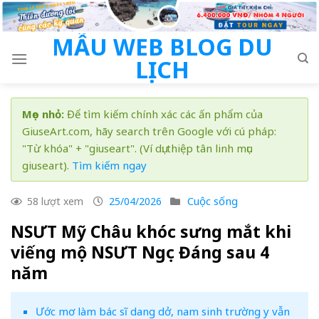
Skip
to
MẪU WEB BLOG DU
content
LỊCH
Mẹo nhỏ:
Để tìm kiếm chính xác các ấn phẩm của
GiuseArt.com, hãy search trên Google với cú pháp:
"Từ khóa" + "giuseart". (Ví dụ: thiệp tân linh mục
giuseart).
Tìm kiếm ngay
Cuộc sống
58 lượt xem
25/04/2026
NSƯT Mỹ Châu khóc sưng mắt khi
viếng mộ NSƯT Ngọc Đáng sau 4
năm
Ước mơ làm bác sĩ dang dở, nam sinh trường y vẫn