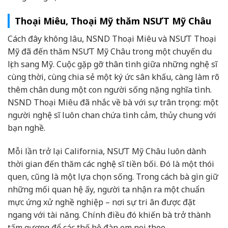
Thoại Miêu, Thoại Mỹ thăm NSƯT Mỹ Châu
Cách đây không lâu, NSND Thoại Miêu và NSƯT Thoại
Mỹ đã đến thăm NSƯT Mỹ Châu trong một chuyến du
lịch sang Mỹ. Cuộc gặp gỡ thân tình giữa những nghệ sĩ
cùng thời, cùng chia sẻ một ký ức sân khấu, càng làm rõ
thêm chân dung một con người sống nặng nghĩa tình.
NSND Thoại Miêu đã nhắc về bà với sự trân trọng: một
người nghệ sĩ luôn chan chứa tình cảm, thủy chung với
bạn nghề.
Mỗi lần trở lại California, NSƯT Mỹ Châu luôn dành
thời gian đến thăm các nghệ sĩ tiền bối. Đó là một thói
quen, cũng là một lựa chọn sống. Trong cách bà gìn giữ
những mối quan hệ ấy, người ta nhận ra một chuẩn
mực ứng xử nghề nghiệp – nơi sự tri ân được đặt
ngang với tài năng. Chính điều đó khiến bà trở thành
tấm gương để các thế hệ đàn em noi theo.