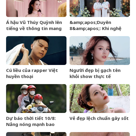
Á hậu Vũ Thúy Quỳnh lên
&amp;apos;Duyên
tiếng về thông tin mang
8&amp;apos;: Khi nghệ
thai với thiếu gia Đức
thuật đánh thức đạo hiếu
Phạm
– đạo học giữa lòng Hà Nội
Cú liều của rapper Việt
Người đẹp bị gạch tên
huyền thoại
khỏi show thực tế
Dự báo thời tiết 10/8:
Vẻ đẹp lệch chuẩn gây sốt
Nắng nóng mạnh bao
trùm miền Bắc, Hà Nội có