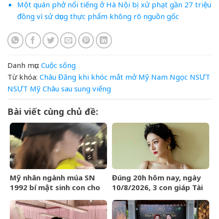
Một quán phở nổi tiếng ở Hà Nội bị xử phạt gần 27 triệu
đồng vì sử dụng thực phẩm không rõ nguồn gốc
Danh mục:
Cuộc sống
Từ khóa:
Châu
Đăng
khi
khóc
mắt
mở
Mỹ
Nam
Ngọc
NSƯT
NSƯT Mỹ Châu
sau
sung
viếng
Bài viết cùng chủ đề:
Mỹ nhân ngành múa SN
Đúng 20h hôm nay, ngày
1992 bí mật sinh con cho
10/8/2026, 3 con giáp Tài
đại gia: Cuộc sống hiện tại
Lộc đến tay, tiền chất đầy
gây choáng ngợp
nhà, đổi đời ngoạn mục