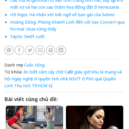
mất vợ và hai con sau thảm hoạ động đất ở Venezuela
Hồ Ngọc Hà nhận xét bất ngờ về bạn gái của Subeo
Hoàng Dũng, Phùng Khánh Linh đến với Sao Concert qua
format chưa từng thấy
Taylor Swift cưới
Danh mục:
Cuộc sống
Từ khóa:
ăn
biết
cảm
cậy
chữ
Cụ
đề
giàu
giờ
khu
là
mạng xã
hội
ngày
nghệ sĩ quyền linh
nhả
NSƯT
ở
Phó
quà
Quyền
Linh
Thu
tích
TP.HCM
tỷ
Bài viết cùng chủ đề: