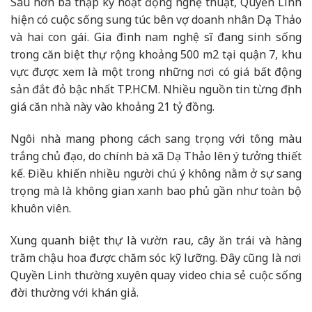
Sau hơn ba thập kỷ hoạt động nghệ thuật, Quyền Linh
hiện có cuộc sống sung túc bên vợ doanh nhân Dạ Thảo
và hai con gái. Gia đình nam nghệ sĩ đang sinh sống
trong căn biệt thự rộng khoảng 500 m2 tại quận 7, khu
vực được xem là một trong những nơi có giá bất động
sản đắt đỏ bậc nhất TP.HCM. Nhiều nguồn tin từng định
giá căn nhà này vào khoảng 21 tỷ đồng.
Ngôi nhà mang phong cách sang trọng với tông màu
trắng chủ đạo, do chính bà xã Dạ Thảo lên ý tưởng thiết
kế. Điều khiến nhiều người chú ý không nằm ở sự sang
trọng mà là không gian xanh bao phủ gần như toàn bộ
khuôn viên.
Xung quanh biệt thự là vườn rau, cây ăn trái và hàng
trăm chậu hoa được chăm sóc kỹ lưỡng. Đây cũng là nơi
Quyền Linh thường xuyên quay video chia sẻ cuộc sống
đời thường với khán giả.