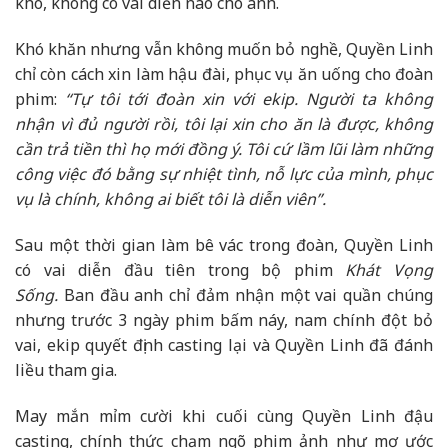
khó, không có vai diễn nào cho anh.
Khó khăn nhưng vẫn không muốn bỏ nghề, Quyền Linh
chỉ còn cách xin làm hậu đài, phục vụ ăn uống cho đoàn
phim:
“Tự tôi tới đoàn xin với ekip. Người ta không
nhận vì đủ người rồi, tôi lại xin cho ăn là được, không
cần trả tiền thì họ mới đồng ý. Tôi cứ lầm lũi làm những
công việc đó bằng sự nhiệt tình, nỗ lực của mình, phục
vụ là chính, không ai biết tôi là diễn viên”.
Sau một thời gian làm bê vác trong đoàn, Quyền Linh
có vai diễn đầu tiên trong bộ phim
Khát Vọng
Sống.
Ban đầu anh chỉ đảm nhận một vai quần chúng
nhưng trước 3 ngày phim bấm náy, nam chính đột bỏ
vai, ekip quyết định casting lại và Quyền Linh đã đánh
liều tham gia.
May mắn mỉm cười khi cuối cùng Quyền Linh đậu
casting, chính thức chạm ngõ phim ảnh như mơ ước