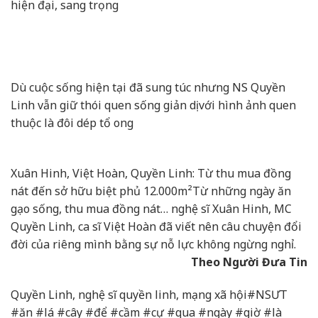
hiện đại, sang trọng
Dù cuộc sống hiện tại đã sung túc nhưng NS Quyền
Linh vẫn giữ thói quen sống giản dị với hình ảnh quen
thuộc là đôi dép tổ ong
Xuân Hinh, Việt Hoàn, Quyền Linh: Từ thu mua đồng
nát đến sở hữu biệt phủ 12.000m²
Từ những ngày ăn
gạo sống, thu mua đồng nát… nghệ sĩ Xuân Hinh, MC
Quyền Linh, ca sĩ Việt Hoàn đã viết nên câu chuyện đổi
đời của riêng mình bằng sự nỗ lực không ngừng nghỉ.
Theo Người Đưa Tin
Quyền Linh, nghệ sĩ quyền linh, mạng xã hội#NSƯT
#ăn #lá #cây #để #cầm #cự #qua #ngày #giờ #là