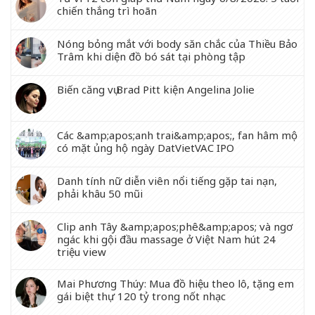
chiến thắng trì hoãn
Nóng bỏng mắt với body săn chắc của Thiều Bảo
Trâm khi diện đồ bó sát tại phòng tập
Biến căng vụ Brad Pitt kiện Angelina Jolie
Các &amp;apos;anh trai&amp;apos;, fan hâm mộ
có mặt ủng hộ ngày DatVietVAC IPO
Danh tính nữ diễn viên nổi tiếng gặp tai nạn,
phải khâu 50 mũi
Clip anh Tây &amp;apos;phê&amp;apos; và ngơ
ngác khi gội đầu massage ở Việt Nam hút 24
triệu view
Mai Phương Thúy: Mua đồ hiệu theo lô, tặng em
gái biệt thự 120 tỷ trong nốt nhạc