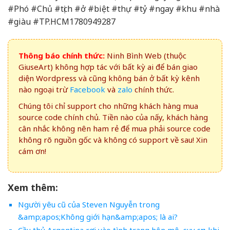
#Phó #Chủ #tịch #ở #biệt #thự #tỷ #ngay #khu #nhà
#giàu #TP.HCM1780949287
Thông báo chính thức:
Ninh Bình Web (thuộc
GiuseArt) không hợp tác với bất kỳ ai để bán giao
diện Wordpress và cũng không bán ở bất kỳ kênh
nào ngoại trừ
Facebook
và
zalo
chính thức.
Chúng tôi chỉ support cho những khách hàng mua
source code chính chủ. Tiền nào của nấy, khách hàng
cân nhắc không nên ham rẻ để mua phải source code
không rõ nguồn gốc và không có support về sau! Xin
cám ơn!
Xem thêm:
Người yêu cũ của Steven Nguyễn trong
&amp;apos;Không giới hạn&amp;apos; là ai?
Cầu thủ Argentina rơi vào tình trạng hôn mê, suy sụp khi