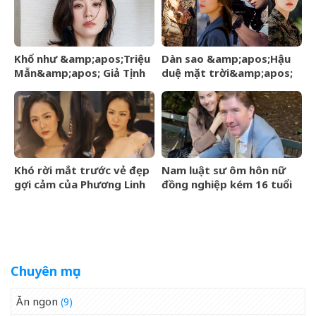
Khổ như &amp;apos;Triệu
Dàn sao &amp;apos;Hậu
Mẫn&amp;apos; Giả Tịnh
duệ mặt trời&amp;apos;
Văn
sau 10 năm: Người tái
hôn, người vẫn lẻ bóng
Khó rời mắt trước vẻ đẹp
Nam luật sư ôm hôn nữ
gợi cảm của Phương Linh
đồng nghiệp kém 16 tuổi
khi diện váy khoe vòng
giữa công viên, dấy lên
một hững hờ
nghi vấn ngoại tình khiến
sự nghiệp lao đao
Chuyên mục
Ăn ngon
(9)