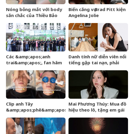
Nóng bỏng mắt với body
Biến căng vụ Brad Pitt kiện
săn chắc của Thiều Bảo
Angelina Jolie
Trâm khi diện đồ bó sát
tại phòng tập
Các &amp;apos;anh
Danh tính nữ diễn viên nổi
trai&amp;apos;, fan hâm
tiếng gặp tai nạn, phải
mộ có mặt ủng hộ ngày
khâu 50 mũi
DatVietVAC IPO
Clip anh Tây
Mai Phương Thúy: Mua đồ
&amp;apos;phê&amp;apos;
hiệu theo lô, tặng em gái
và ngơ ngác khi gội đầu
biệt thự 120 tỷ trong nốt
massage ở Việt Nam hút
nhạc
24 triệu view