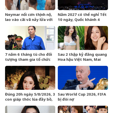
Neymar nổi cơn thịnh nộ,
Năm 2027 có thể nghỉ Tết
lao vào cãi vã nảy lửa với
10 ngày, Quốc khánh 4
đối thủ giữa tin sắp giải
ngày?
nghệ
7 năm 6 tháng tù cho đối
Sau 2 thập kỷ đăng quang
tượng tham gia tổ chức
Hoa hậu Việt Nam, Mai
phản động núp bóng tôn
Phương Thúy giờ ra sao?
giáo
Đúng 20h ngày 5/8/2026, 3
Sau World Cup 2026, FIFA
con giáp thóc lúa đầy bồ,
bị đòi nợ
tiền bạc đầy két, giàu
sang nhất làng