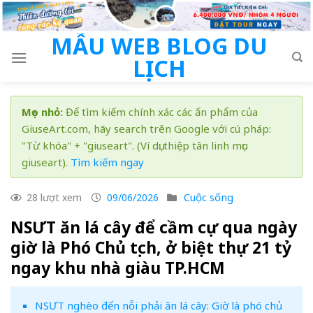
Skip
to
MẪU WEB BLOG DU
content
LỊCH
Mẹo nhỏ:
Để tìm kiếm chính xác các ấn phẩm của
GiuseArt.com, hãy search trên Google với cú pháp:
"Từ khóa" + "giuseart". (Ví dụ: thiệp tân linh mục
giuseart).
Tìm kiếm ngay
Cuộc sống
28 lượt xem
09/06/2026
NSƯT ăn lá cây để cầm cự qua ngày
giờ là Phó Chủ tịch, ở biệt thự 21 tỷ
ngay khu nhà giàu TP.HCM
NSƯT nghèo đến nỗi phải ăn lá cây: Giờ là phó chủ