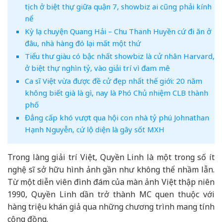
tịch ở biệt thự giữa quận 7, showbiz ai cũng phải kính
nể
Kỳ lạ chuyện Quang Hải – Chu Thanh Huyền cứ đi ăn ở
đâu, nhà hàng đó lại mất một thứ
Tiểu thư giàu có bậc nhất showbiz là cử nhân Harvard,
ở biệt thự nghìn tỷ, vào giải trí vì đam mê
Ca sĩ Việt vừa được đề cử đẹp nhất thế giới: 20 năm
không biết già là gì, nay là Phó Chủ nhiệm CLB thành
phố
Đẳng cấp khó vượt qua hội con nhà tỷ phú Johnathan
Hạnh Nguyễn, cứ lộ diện là gây sốt MXH
Trong làng giải trí Việt, Quyền Linh là một trong số ít
nghệ sĩ sở hữu hình ảnh gần như không thể nhầm lẫn.
Từ một diễn viên đình đám của màn ảnh Việt thập niên
1990, Quyền Linh dần trở thành MC quen thuộc với
hàng triệu khán giả qua những chương trình mang tính
cộng đồng.