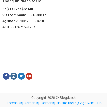
Thông tin thanh toán:
Chủ tài khoản: ABC
Vietcombank
: 0691000037
Agribank
: 2001235020618
ACB
: 2212621541234
Copyright 2026 © Blogdulich
"korean kbj​
"korean bj
"koreanbj​
"tin tức thời sự Việt Nam
"Tin