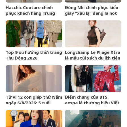
Hacchic Couture chinh
Đông Nhi chinh phục kiểu
phục khách hàng Trung
giày “xấu lạ” đang là hot
Đông bằng dịch vụ phác
trend ở Hollywood
thảo
Top 9 xu hướng thời trang
Longchamp Le Pliage Xtra
Thu Đông 2026
là mẫu túi xách du lịch tiện
lợi bất ngờ
Tử vi 12 con giáp thứ Năm
Điểm chung của BTS,
ngày 6/8/2026: 5 tuổi
aespa là thương hiệu Việt
chiến thắng trì hoãn
Maison de Cozy