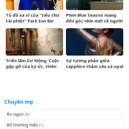
Tủ đồ xa xỉ của “tiểu thư
Phim Blue Season mang
tài phiệt” Park Eun Bin
đến góc nhìn mới về người
trong Spooky in Love xa
Việt cho làng điện ảnh
xỉ đến mức nào?
quốc tế
Triển lãm Dư Mộng: Cuộc
Sự tương phản giữa
gặp gỡ của ký ức, thiên
sapphire thẳm sâu và opal
nhiên và thế giới nội tâm
lửa rực cháy
Chuyên mục
Ăn ngon
(9)
Bộ thương hiệu
(1)