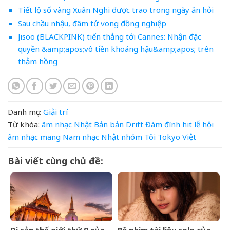
Tiết lộ số vàng Xuân Nghi được trao trong ngày ăn hỏi
Sau chầu nhậu, đâm tử vong đồng nghiệp
Jisoo (BLACKPINK) tiến thẳng tới Cannes: Nhận đặc
quyền &amp;apos;vô tiền khoáng hậu&amp;apos; trên
thảm hồng
Danh mục:
Giải trí
Từ khóa:
âm nhạc Nhật Bản
bản
Drift
Đàm
đính
hit
lễ hội
âm nhạc
mang
Nam
nhạc
Nhật
nhóm
Tôi
Tokyo
Việt
Bài viết cùng chủ đề:
Di sản thế giới thứ 9 của
Bộ phim tài liệu solo của