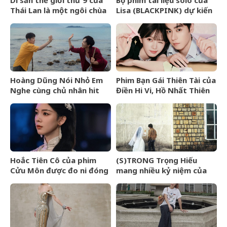
Thái Lan là một ngôi chùa
Lisa (BLACKPINK) dự kiến
cổ hơn 800 năm
ra mắt tại Liên hoan phim
TIFF 2026
Hoàng Dũng Nói Nhỏ Em
Phim Bạn Gái Thiên Tài của
Nghe cùng chủ nhân hit
Điền Hi Vi, Hồ Nhất Thiên
Van Gogh Dept
nhận review tiêu cực vì
kịch bản phi lý
Hoắc Tiên Cô của phim
(S)TRONG Trọng Hiếu
Cửu Môn được đo ni đóng
mang nhiều kỷ niệm của
giày cho Trần Dao
mình gửi gắm vào (anh
vẫn yêu em) đến giây cuối
cùng