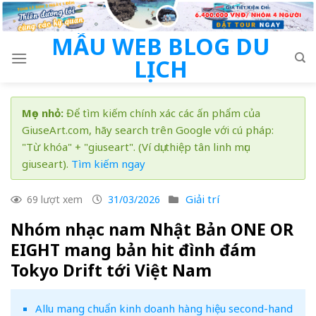
Skip
to
MẪU WEB BLOG DU
content
LỊCH
Mẹo nhỏ:
Để tìm kiếm chính xác các ấn phẩm của
GiuseArt.com, hãy search trên Google với cú pháp:
"Từ khóa" + "giuseart". (Ví dụ: thiệp tân linh mục
giuseart).
Tìm kiếm ngay
Giải trí
69 lượt xem
31/03/2026
Nhóm nhạc nam Nhật Bản ONE OR
EIGHT mang bản hit đình đám
Tokyo Drift tới Việt Nam
Allu mang chuẩn kinh doanh hàng hiệu second-hand