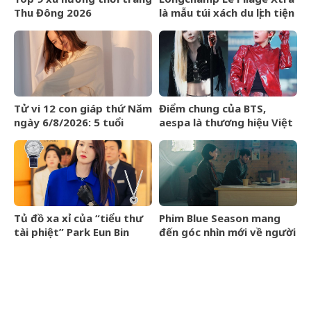
Thu Đông 2026
là mẫu túi xách du lịch tiện
lợi bất ngờ
Tử vi 12 con giáp thứ Năm
Điểm chung của BTS,
ngày 6/8/2026: 5 tuổi
aespa là thương hiệu Việt
chiến thắng trì hoãn
Maison de Cozy
Tủ đồ xa xỉ của “tiểu thư
Phim Blue Season mang
tài phiệt” Park Eun Bin
đến góc nhìn mới về người
trong Spooky in Love xa
Việt cho làng điện ảnh
xỉ đến mức nào?
quốc tế