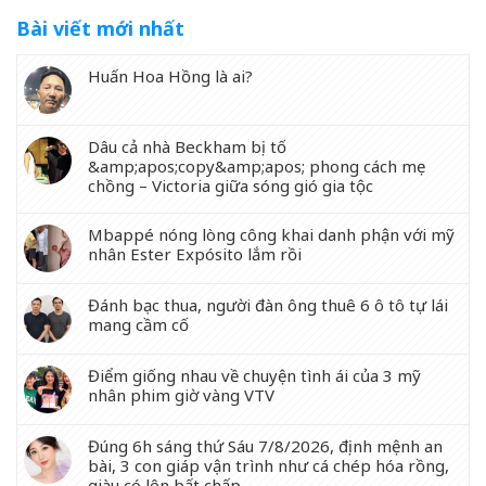
Bài viết mới nhất
Huấn Hoa Hồng là ai?
Dâu cả nhà Beckham bị tố
&amp;apos;copy&amp;apos; phong cách mẹ
chồng – Victoria giữa sóng gió gia tộc
Mbappé nóng lòng công khai danh phận với mỹ
nhân Ester Expósito lắm rồi
Đánh bạc thua, người đàn ông thuê 6 ô tô tự lái
mang cầm cố
Điểm giống nhau về chuyện tình ái của 3 mỹ
nhân phim giờ vàng VTV
Đúng 6h sáng thứ Sáu 7/8/2026, định mệnh an
bài, 3 con giáp vận trình như cá chép hóa rồng,
giàu có lên bất chấp