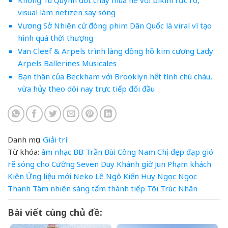
Khổng Tú Quỳnh đốt cháy mùa hè với bikini rực rỡ,
visual làm netizen say sóng
Vương Sở Nhiên cứ đóng phim Dân Quốc là viral vì tạo
hình quá thời thượng
Van Cleef & Arpels trình làng đồng hồ kim cương Lady
Arpels Ballerines Musicales
Bạn thân của Beckham với Brooklyn hết tình chú cháu,
vừa hủy theo dõi nay trực tiếp đối đầu
Danh mục:
Giải trí
Từ khóa:
âm nhạc
BB Trần
Bùi Công Nam
Chị đẹp đạp gió
rẽ sóng
cho
Cường Seven
Duy Khánh
giờ
Jun Phạm
khách
Kiên Ứng
liệu
mới
Neko Lê
Ngô Kiến Huy
Ngọc
Ngọc
Thanh Tâm
nhiên
sáng
tấm
thành
tiếp
Tôi
Trúc Nhân
Bài viết cùng chủ đề: