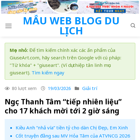
Skip
to
MẪU WEB BLOG DU
content
LỊCH
Mẹo nhỏ:
Để tìm kiếm chính xác các ấn phẩm của
GiuseArt.com, hãy search trên Google với cú pháp:
"Từ khóa" + "giuseart". (Ví dụ: thiệp tân linh mục
giuseart).
Tìm kiếm ngay
Giải trí
80 lượt xem
19/03/2026
Ngọc Thanh Tâm “tiếp nhiên liệu”
cho 17 khách mời tới 2 giờ sáng
Kiều Anh “nhả vía” tiền tỷ cho dàn Chị Đẹp, Em Xinh
Cốt truyện đằng sau MV Hỏa Tâm của ATVNCG 2026