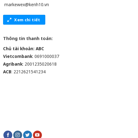
markewex@kenh10.vn
Xem chi tiết
Thông tin thanh toán:
Chủ tài khoản: ABC
Vietcombank
: 0691000037
Agribank
: 2001235020618
ACB
: 2212621541234