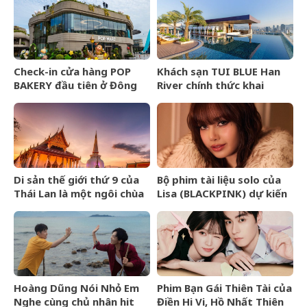
Check-in cửa hàng POP
Khách sạn TUI BLUE Han
BAKERY đầu tiên ở Đông
River chính thức khai
Nam Á của POP MART
trương tại Đà Nẵng
Di sản thế giới thứ 9 của
Bộ phim tài liệu solo của
Thái Lan là một ngôi chùa
Lisa (BLACKPINK) dự kiến
cổ hơn 800 năm
ra mắt tại Liên hoan phim
TIFF 2026
Hoàng Dũng Nói Nhỏ Em
Phim Bạn Gái Thiên Tài của
Nghe cùng chủ nhân hit
Điền Hi Vi, Hồ Nhất Thiên