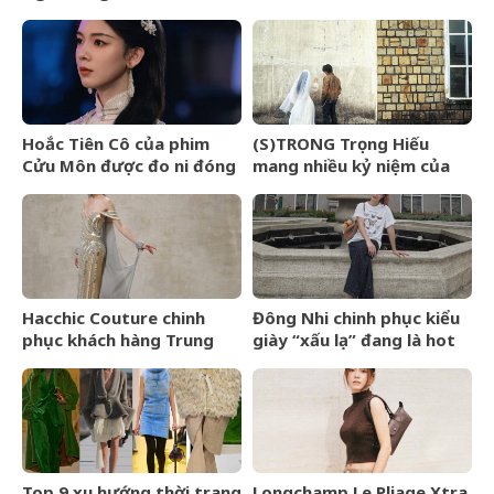
Van Gogh Dept
nhận review tiêu cực vì
kịch bản phi lý
Hoắc Tiên Cô của phim
(S)TRONG Trọng Hiếu
Cửu Môn được đo ni đóng
mang nhiều kỷ niệm của
giày cho Trần Dao
mình gửi gắm vào (anh
vẫn yêu em) đến giây cuối
cùng
Hacchic Couture chinh
Đông Nhi chinh phục kiểu
phục khách hàng Trung
giày “xấu lạ” đang là hot
Đông bằng dịch vụ phác
trend ở Hollywood
thảo
Top 9 xu hướng thời trang
Longchamp Le Pliage Xtra