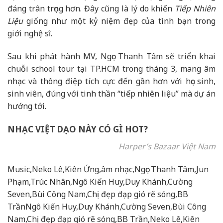
đáng trân trọng hơn. Đây cũng là lý do khiến
Tiếp Nhiên
Liệu
giống như một kỷ niệm đẹp của tình bạn trong
giới nghệ sĩ.
Sau khi phát hành MV, Ngọc Thanh Tâm sẽ triển khai
chuỗi school tour tại TP.HCM trong tháng 3, mang âm
nhạc và thông điệp tích cực đến gần hơn với học sinh,
sinh viên, đúng với tinh thần “tiếp nhiên liệu” mà dự án
hướng tới.
NHẠC VIỆT DẠO NÀY CÓ GÌ HOT?
Harper’s Bazaar Việt Nam
Music,Neko Lê,Kiên Ứng,âm nhạc,Ngọc Thanh Tâm,Jun
Phạm,Trúc Nhân,Ngô Kiến Huy,Duy Khánh,Cường
Seven,Bùi Công Nam,Chị đẹp đạp gió rẽ sóng,BB
TrầnNgô Kiến Huy,Duy Khánh,Cường Seven,Bùi Công
Nam,Chị đẹp đạp gió rẽ sóng,BB Trần,Neko Lê,Kiên