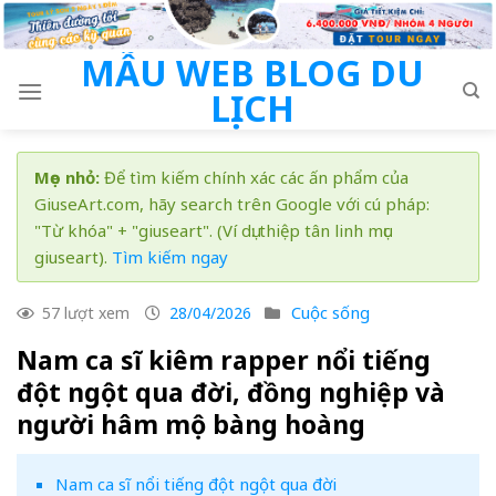
Skip
to
MẪU WEB BLOG DU
content
LỊCH
Mẹo nhỏ:
Để tìm kiếm chính xác các ấn phẩm của
GiuseArt.com, hãy search trên Google với cú pháp:
"Từ khóa" + "giuseart". (Ví dụ: thiệp tân linh mục
giuseart).
Tìm kiếm ngay
Cuộc sống
57 lượt xem
28/04/2026
Nam ca sĩ kiêm rapper nổi tiếng
đột ngột qua đời, đồng nghiệp và
người hâm mộ bàng hoàng
Nam ca sĩ nổi tiếng đột ngột qua đời