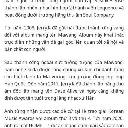
Nam nghệ sĩ từng cùng người bạn cấp 3 Makesense
thành lập nhóm nhạc hip hop 2 thành viên Loquence và
hoạt động dưới trướng hãng thu âm Soul Company.
Tới năm 2008, Jerry.K đã gặt hái được thành công vang
dội với album mang tên Mawang. Album này khai thác
trực diện những vấn đề gai góc liên quan tới xã hội và
bản chất con người.
Sau thành công ngoài sức tưởng tượng của Mawang,
nam nghệ sĩ đã được công chúng xứ kim chi dành tặng
cho biệt danh là Ma vương trong cộng đồng hip hop
Hàn Quốc. Đến năm 2011, Jerry.K đã thành lập hãng thu
âm độc lập mang tên Daze Alive và ngày càng khẳng
định được tên tuổi trong làng nhạc xứ Hàn.
Anh từng nhận được các đề cử tại lễ trao giải Korean
Music Awards với album thứ 3 và thứ 4. Tới năm 2020,
anh ra mắt HOME – 1 dự án mang đậm màu sắc cá nhân