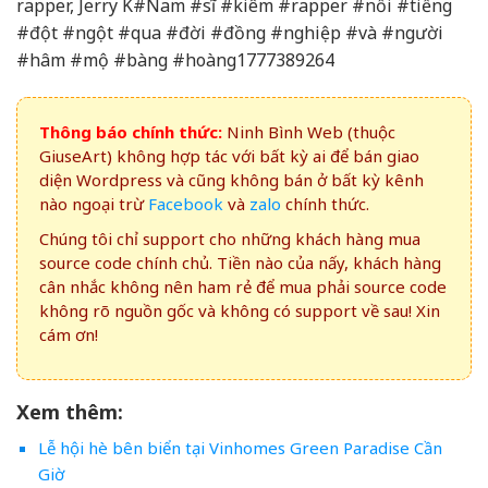
rapper, Jerry K#Nam #sĩ #kiêm #rapper #nổi #tiếng
#đột #ngột #qua #đời #đồng #nghiệp #và #người
#hâm #mộ #bàng #hoàng1777389264
Thông báo chính thức:
Ninh Bình Web (thuộc
GiuseArt) không hợp tác với bất kỳ ai để bán giao
diện Wordpress và cũng không bán ở bất kỳ kênh
nào ngoại trừ
Facebook
và
zalo
chính thức.
Chúng tôi chỉ support cho những khách hàng mua
source code chính chủ. Tiền nào của nấy, khách hàng
cân nhắc không nên ham rẻ để mua phải source code
không rõ nguồn gốc và không có support về sau! Xin
cám ơn!
Xem thêm:
Lễ hội hè bên biển tại Vinhomes Green Paradise Cần
Giờ