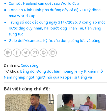
Cơn sốt Haaland càn quét sau World Cup
Công an Ninh Bình phá đường dây cá độ 710 tỷ đồng
mùa World Cup
Trúng số độc đắc đúng ngày 31/7/2026, 3 con giáp một
bước đụng quý nhân, hai bước đụng Thần Tài, tiền vàng
sung túc
Gole dell’Alcantara: Ký ức của dòng sông lửa và băng
Danh mục:
Cuộc sống
Từ khóa:
Bằng
đổi
Đông
đột
hâm
hoàng
Jerry K
kiếm
mở
Nam
nghiệp
ngọt
người
nối
quà
Rapper
sĩ
tiếng
và
Bài viết cùng chủ đề: