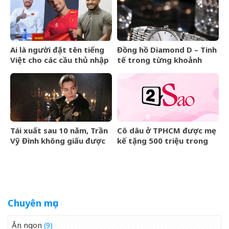
Ai là người đặt tên tiếng
Đồng hồ Diamond D – Tinh
Việt cho các cầu thủ nhập
tế trong từng khoảnh
tịch của đội tuyển Việt
khắc
Nam?
Tái xuất sau 10 năm, Trần
Cô dâu ở TPHCM được mẹ
Vỹ Đình không giấu được
kế tặng 500 triệu trong
nước mắt
đám cưới, lời phát biểu
‘gây sốt’
Chuyên mục
Ăn ngon
(9)