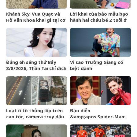
Khánh Sky, Vua Quạt và
Lời khai của bảo mẫu bạo
Hồ Văn Khoa khai gì tại cơ
hành hai cháu bé 2 tuổi ở
quan công an?
trường mầm non tại
TPHCM
Đúng 6h sáng thứ Bảy
Vì sao Trường Giang có
8/8/2026, Thần Tài chỉ đích
biệt danh
danh 3 con giáp rơi trúng
&amp;apos;Mười
hố vàng, tiền bạc ùa về
Khó&amp;apos;?
nhà như lũ cuốn
Loạt ô tô thủng lốp trên
Đạo diễn
cao tốc, camera truy dấu
&amp;apos;Spider-Man:
hàng trăm km tìm
Brand New
&amp;apos;thủ
Day&amp;apos; lên tiếng
phạm&amp;apos;
về tin đồn liên quan đến