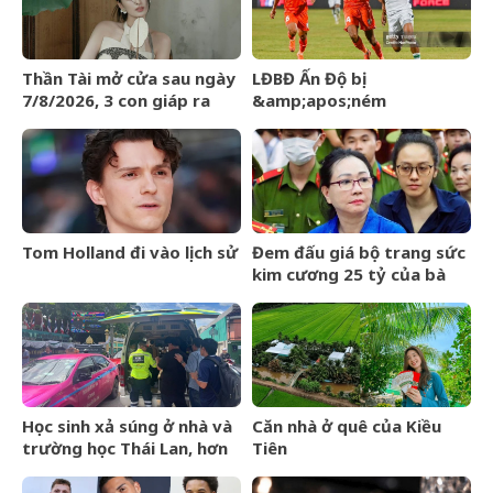
Thành Long
Thần Tài mở cửa sau ngày
LĐBĐ Ấn Độ bị
7/8/2026, 3 con giáp ra
&amp;apos;ném
đường đụng trúng hố vàng,
đá&amp;apos; khi định
mỏi tay đếm tiền
mang đội hình B dự giải Vô
địch ĐNÁ của FIFA
Tom Holland đi vào lịch sử
Đem đấu giá bộ trang sức
kim cương 25 tỷ của bà
Trương Mỹ Lan: Mất hết
hóa đơn nhưng món đắt
nhất giá 9,4 tỷ
Học sinh xả súng ở nhà và
Căn nhà ở quê của Kiều
trường học Thái Lan, hơn
Tiên
20 người thương vong