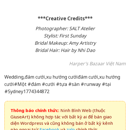
***Creative Credits***
Photographer: SALT Atelier
Stylist: First Sunday
Bridal Makeup: Amy Artistry
Bridal Hair: Hair by Nhi Dao
Harper’s Bazaar Việt Nam
Wedding,đám cưới,xu hướng cướiđám cưới,xu hướng
cưới#Một #đám #cưới #tựa #sàn #runway #tại
#Sydney1774344872
Thông báo chính thức:
Ninh Bình Web (thuộc
GiuseArt) không hợp tác với bất kỳ ai để bán giao
diện Wordpress và cũng không bán ở bất kỳ kênh
nào ngoại trừ
Facebook
và
zalo
chính thức.