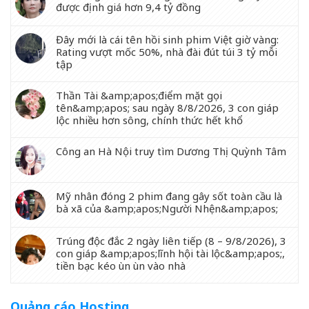
được định giá hơn 9,4 tỷ đồng
Đây mới là cái tên hồi sinh phim Việt giờ vàng:
Rating vượt mốc 50%, nhà đài đút túi 3 tỷ mỗi
tập
Thần Tài &amp;apos;điểm mặt gọi
tên&amp;apos; sau ngày 8/8/2026, 3 con giáp
lộc nhiều hơn sông, chính thức hết khổ
Công an Hà Nội truy tìm Dương Thị Quỳnh Tâm
Mỹ nhân đóng 2 phim đang gây sốt toàn cầu là
bà xã của &amp;apos;Người Nhện&amp;apos;
Trúng độc đắc 2 ngày liên tiếp (8 – 9/8/2026), 3
con giáp &amp;apos;lĩnh hội tài lộc&amp;apos;,
tiền bạc kéo ùn ùn vào nhà
Quảng cáo Hosting