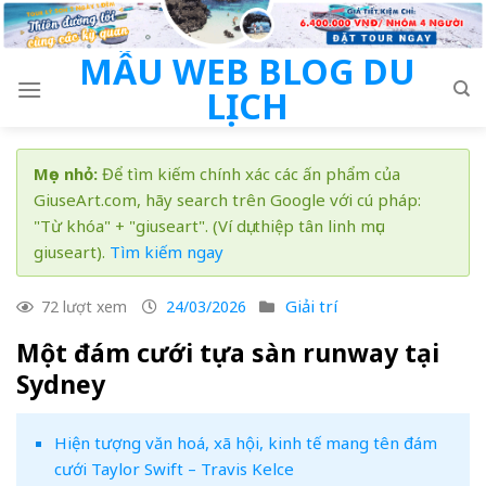
Skip
to
MẪU WEB BLOG DU
content
LỊCH
Mẹo nhỏ:
Để tìm kiếm chính xác các ấn phẩm của
GiuseArt.com, hãy search trên Google với cú pháp:
"Từ khóa" + "giuseart". (Ví dụ: thiệp tân linh mục
giuseart).
Tìm kiếm ngay
Giải trí
72 lượt xem
24/03/2026
Một đám cưới tựa sàn runway tại
Sydney
Hiện tượng văn hoá, xã hội, kinh tế mang tên đám
cưới Taylor Swift – Travis Kelce