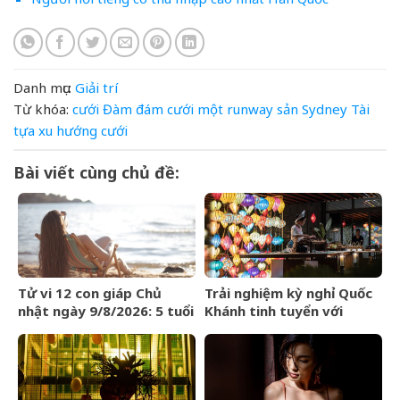
Danh mục:
Giải trí
Từ khóa:
cưới
Đàm
đám cưới
một
runway
sản
Sydney
Tài
tựa
xu hướng cưới
Bài viết cùng chủ đề:
Tử vi 12 con giáp Chủ
Trải nghiệm kỳ nghỉ Quốc
nhật ngày 9/8/2026: 5 tuổi
Khánh tinh tuyển với
yên vui cuối tuần
Regent Phú Quốc