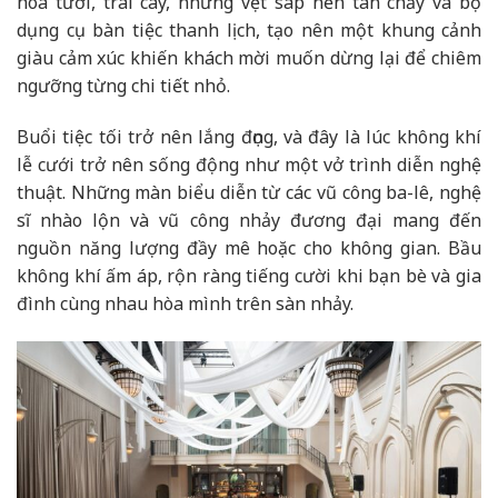
hoa tươi, trái cây, những vệt sáp nến tan chảy và bộ
dụng cụ bàn tiệc thanh lịch, tạo nên một khung cảnh
giàu cảm xúc khiến khách mời muốn dừng lại để chiêm
ngưỡng từng chi tiết nhỏ.
Buổi tiệc tối trở nên lắng đọng, và đây là lúc không khí
lễ cưới trở nên sống động như một vở trình diễn nghệ
thuật. Những màn biểu diễn từ các vũ công ba-lê, nghệ
sĩ nhào lộn và vũ công nhảy đương đại mang đến
nguồn năng lượng đầy mê hoặc cho không gian. Bầu
không khí ấm áp, rộn ràng tiếng cười khi bạn bè và gia
đình cùng nhau hòa mình trên sàn nhảy.