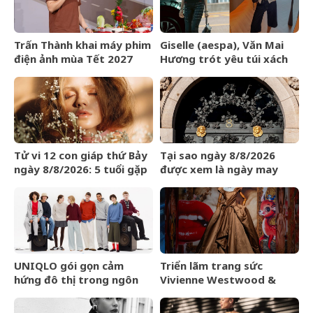
Trấn Thành khai máy phim
Giselle (aespa), Văn Mai
điện ảnh mùa Tết 2027
Hương trót yêu túi xách
LOEWE Amazona 180
Tử vi 12 con giáp thứ Bảy
Tại sao ngày 8/8/2026
ngày 8/8/2026: 5 tuổi gặp
được xem là ngày may
may mắn
mắn?
UNIQLO gói gọn cảm
Triển lãm trang sức
hứng đô thị trong ngôn
Vivienne Westwood &
ngữ thời trang của bộ sưu
Jewellery đến Bangkok
tập Thu Đông 2026
vào tháng 9/2026