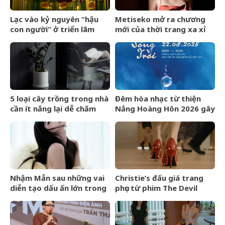
Lạc vào kỷ nguyên “hậu
Metiseko mở ra chương
con người” ở triển lãm
mới của thời trang xa xỉ
Olit Olit Che Cha Chà Uytt
mang bản sắc Việt
Chit Chítt
5 loại cây trồng trong nhà
Đêm hòa nhạc từ thiện
cần ít nắng lại dễ chăm
Nắng Hoàng Hôn 2026 gây
sóc
quỹ cho bệnh nhân chạy
thận nhân tạo
Nhậm Mẫn sau những vai
Christie’s đấu giá trang
diễn tạo dấu ấn lớn trong
phục từ phim The Devil
nửa đầu năm 2026
Wears Prada