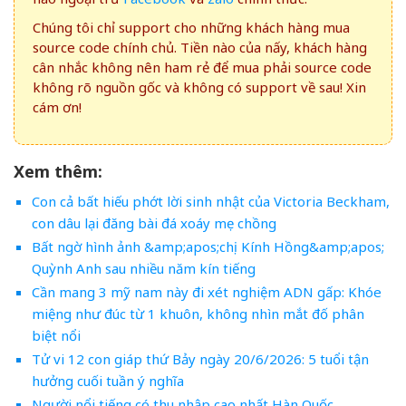
Chúng tôi chỉ support cho những khách hàng mua
source code chính chủ. Tiền nào của nấy, khách hàng
cân nhắc không nên ham rẻ để mua phải source code
không rõ nguồn gốc và không có support về sau! Xin
cám ơn!
Xem thêm:
Con cả bất hiếu phớt lời sinh nhật của Victoria Beckham,
con dâu lại đăng bài đá xoáy mẹ chồng
Bất ngờ hình ảnh &amp;apos;chị Kính Hồng&amp;apos;
Quỳnh Anh sau nhiều năm kín tiếng
Cần mang 3 mỹ nam này đi xét nghiệm ADN gấp: Khóe
miệng như đúc từ 1 khuôn, không nhìn mắt đố phân
biệt nổi
Tử vi 12 con giáp thứ Bảy ngày 20/6/2026: 5 tuổi tận
hưởng cuối tuần ý nghĩa
Người nổi tiếng có thu nhập cao nhất Hàn Quốc