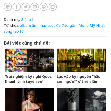
Danh mục:
Giải trí
Từ khóa:
album
âm nhạc
cuộc
đề
điều
gồm
Mono
Mỹ
Nhật
sống
tạo
từ
Bài viết cùng chủ đề:
Trải nghiệm kỳ nghỉ Quốc
Lạc vào kỷ nguyên “hậu
Khánh tinh tuyển với
con người” ở triển lãm
Regent Phú Quốc
Olit Olit Che Cha Chà Uytt
Chit Chítt