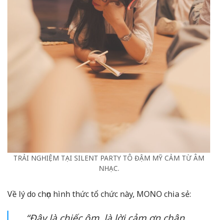
TRẢI NGHIỆM TẠI SILENT PARTY TÔ ĐẬM MỸ CẢM TỪ ÂM
NHẠC.
Về lý do chọn hình thức tổ chức này, MONO chia sẻ:
“Đây là chiếc ôm, là lời cảm ơn chân