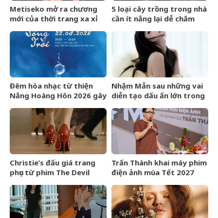
Metiseko mở ra chương
5 loại cây trồng trong nhà
mới của thời trang xa xỉ
cần ít nắng lại dễ chăm
mang bản sắc Việt
sóc
Đêm hòa nhạc từ thiện
Nhậm Mẫn sau những vai
Nắng Hoàng Hôn 2026 gây
diễn tạo dấu ấn lớn trong
quỹ cho bệnh nhân chạy
nửa đầu năm 2026
thận nhân tạo
Christie’s đấu giá trang
Trấn Thành khai máy phim
phục từ phim The Devil
điện ảnh mùa Tết 2027
Wears Prada