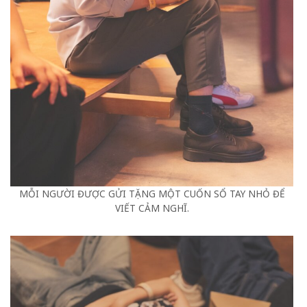
MỖI NGƯỜI ĐƯỢC GỬI TẶNG MỘT CUỐN SỔ TAY NHỎ ĐỂ
VIẾT CẢM NGHĨ.