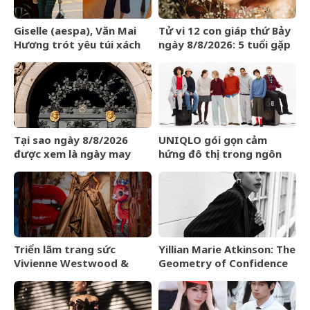
Giselle (aespa), Văn Mai
Tử vi 12 con giáp thứ Bảy
Hương trót yêu túi xách
ngày 8/8/2026: 5 tuổi gặp
LOEWE Amazona 180
may mắn
Tại sao ngày 8/8/2026
UNIQLO gói gọn cảm
được xem là ngày may
hứng đô thị trong ngôn
mắn?
ngữ thời trang của bộ sưu
tập Thu Đông 2026
Triển lãm trang sức
Yillian Marie Atkinson: The
Vivienne Westwood &
Geometry of Confidence
Jewellery đến Bangkok
vào tháng 9/2026