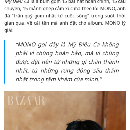
Mỹ Điệu Ca
là album gồm 15 bài hát hoàn chỉnh, 15 câu
chuyện, 15 mảnh ghép cảm xúc mà theo lời MONO, anh
đã “trân quý gom nhặt từ cuộc sống” trong suốt thời
gian qua. Về cái tên mà anh đặt cho album, MONO lý
giải:
“MONO gọi đây là
Mỹ Điệu Ca
không
phải vì chúng hoàn hảo, mà vì chúng
được dệt nên từ những gì chân thành
nhất, từ những rung động sâu thẳm
nhất trong tâm khảm của mình.”