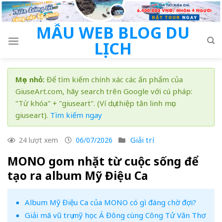
Skip
to
MẪU WEB BLOG DU
content
LỊCH
Mẹo nhỏ:
Để tìm kiếm chính xác các ấn phẩm của
GiuseArt.com, hãy search trên Google với cú pháp:
"Từ khóa" + "giuseart". (Ví dụ: thiệp tân linh mục
giuseart).
Tìm kiếm ngay
Giải trí
24 lượt xem
06/07/2026
MONO gom nhặt từ cuộc sống để
tạo ra album Mỹ Điệu Ca
Album Mỹ Điệu Ca của MONO có gì đáng chờ đợi?
Giải mã vũ trụ mỹ học Á Đông cùng Công Tử Văn Thơ