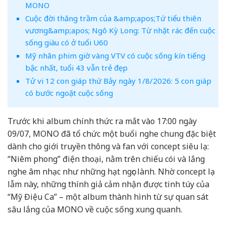
MONO
Cuộc đời thăng trầm của &amp;apos;Tứ tiểu thiên
vương&amp;apos; Ngô Kỳ Long: Từ nhặt rác đến cuộc
sống giàu có ở tuổi U60
Mỹ nhân phim giờ vàng VTV có cuộc sống kín tiếng
bậc nhất, tuổi 43 vẫn trẻ đẹp
Tử vi 12 con giáp thứ Bảy ngày 1/8/2026: 5 con giáp
có bước ngoặt cuộc sống
Trước khi album chính thức ra mắt vào 17:00 ngày
09/07, MONO đã tổ chức một buổi nghe chung đặc biệt
dành cho giới truyền thông và fan với concept siêu lạ:
“Niêm phong” điện thoại, nằm trên chiếu cói và lắng
nghe âm nhạc như những hạt ngọc lành. Nhờ concept lạ
lẫm này, những thính giả cảm nhận được tinh túy của
“Mỹ Điệu Ca” – một album thành hình từ sự quan sát
sâu lắng của MONO về cuộc sống xung quanh.