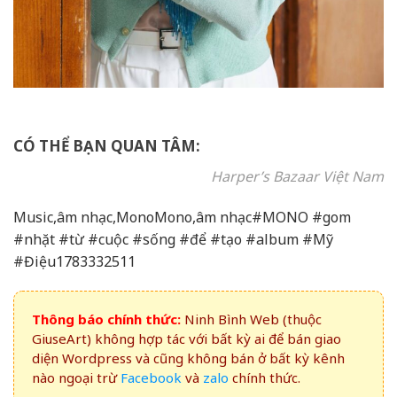
CÓ THỂ BẠN QUAN TÂM:
Harper’s Bazaar Việt Nam
Music,âm nhạc,MonoMono,âm nhạc#MONO #gom
#nhặt #từ #cuộc #sống #để #tạo #album #Mỹ
#Điệu1783332511
Thông báo chính thức:
Ninh Bình Web (thuộc
GiuseArt) không hợp tác với bất kỳ ai để bán giao
diện Wordpress và cũng không bán ở bất kỳ kênh
nào ngoại trừ
Facebook
và
zalo
chính thức.