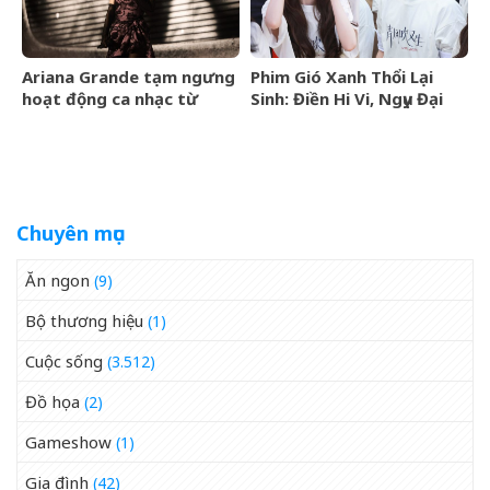
Ariana Grande tạm ngưng
Phim Gió Xanh Thổi Lại
hoạt động ca nhạc từ
Sinh: Điền Hi Vi, Ngụy Đại
tháng 9/2026
Huân bước vào cuộc chiến
thượng lưu
Chuyên mục
Ăn ngon
(9)
Bộ thương hiệu
(1)
Cuộc sống
(3.512)
Đồ họa
(2)
Gameshow
(1)
Gia đình
(42)