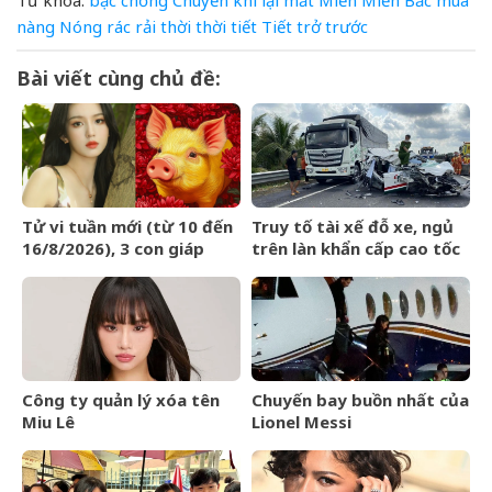
nàng
Nóng
rác
rải
thời
thời tiết
Tiết
trở
trước
Bài viết cùng chủ đề:
Tử vi tuần mới (từ 10 đến
Truy tố tài xế đỗ xe, ngủ
16/8/2026), 3 con giáp
trên làn khẩn cấp cao tốc
tiền về như nước, bạc
khiến một người tử vong
vàng dư dả
Công ty quản lý xóa tên
Chuyến bay buồn nhất của
Miu Lê
Lionel Messi