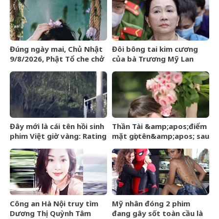
xót xa: Đây có lẽ là điều
đại của Messi
khiến con đau lòng nhất
Đúng ngày mai, Chủ Nhật
Đôi bông tai kim cương
9/8/2026, Phật Tổ che chở
của bà Trương Mỹ Lan
3 con giáp
được định giá hơn 9,4 tỷ
&amp;apos;đạp trúng mỏ
đồng
vàng&amp;apos;, sự
nghiệp vượng phát
Đây mới là cái tên hồi sinh
Thần Tài &amp;apos;điểm
phim Việt giờ vàng: Rating
mặt gọi tên&amp;apos; sau
vượt mốc 50%, nhà đài
ngày 8/8/2026, 3 con giáp
đút túi 3 tỷ mỗi tập
lộc nhiều hơn sông, chính
thức hết khổ
Công an Hà Nội truy tìm
Mỹ nhân đóng 2 phim
Dương Thị Quỳnh Tâm
đang gây sốt toàn cầu là