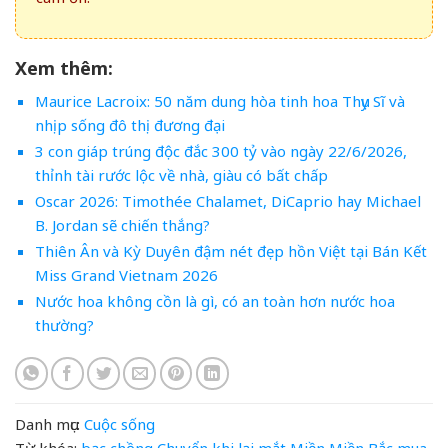
Xem thêm:
Maurice Lacroix: 50 năm dung hòa tinh hoa Thụy Sĩ và
nhịp sống đô thị đương đại
3 con giáp trúng độc đắc 300 tỷ vào ngày 22/6/2026,
thỉnh tài rước lộc về nhà, giàu có bất chấp
Oscar 2026: Timothée Chalamet, DiCaprio hay Michael
B. Jordan sẽ chiến thắng?
Thiên Ân và Kỳ Duyên đậm nét đẹp hồn Việt tại Bán Kết
Miss Grand Vietnam 2026
Nước hoa không cồn là gì, có an toàn hơn nước hoa
thường?
Danh mục:
Cuộc sống
Từ khóa:
bạc
chồng
Chuyển
khi
lại
mắt
Miền
Miền Bắc
mua