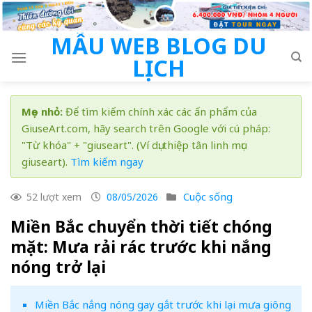
Skip
to
MẪU WEB BLOG DU
content
LỊCH
Mẹo nhỏ:
Để tìm kiếm chính xác các ấn phẩm của
GiuseArt.com, hãy search trên Google với cú pháp:
"Từ khóa" + "giuseart". (Ví dụ: thiệp tân linh mục
giuseart).
Tìm kiếm ngay
Cuộc sống
52 lượt xem
08/05/2026
Miền Bắc chuyển thời tiết chóng
mặt: Mưa rải rác trước khi nắng
nóng trở lại
Miền Bắc nắng nóng gay gắt trước khi lại mưa giông