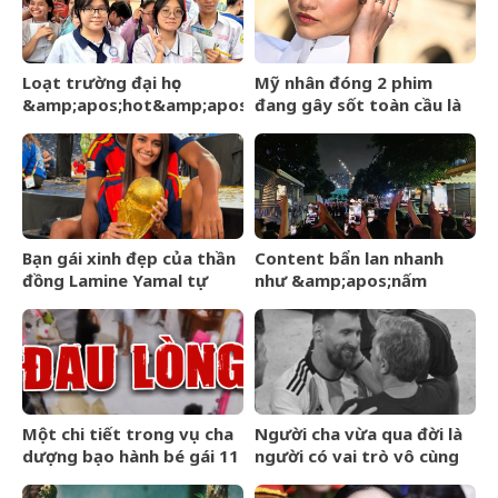
Loạt trường đại học
Mỹ nhân đóng 2 phim
&amp;apos;hot&amp;apos;
đang gây sốt toàn cầu là
công bố điểm chuẩn hôm
bà xã của
nay, thí sinh hồi hộp chờ
&amp;apos;Người
kết quả
Nhện&amp;apos;
Bạn gái xinh đẹp của thần
Content bẩn lan nhanh
đồng Lamine Yamal tự
như &amp;apos;nấm
mình hé lộ tình hình sức
mốc&amp;apos;, trách
khoẻ đáng lo
nhiệm của người dùng
mạng?
Một chi tiết trong vụ cha
Người cha vừa qua đời là
dượng bạo hành bé gái 11
người có vai trò vô cùng
tuổi ở Đồng Nai khiến tôi
đặc biệt với sự nghiệp vĩ