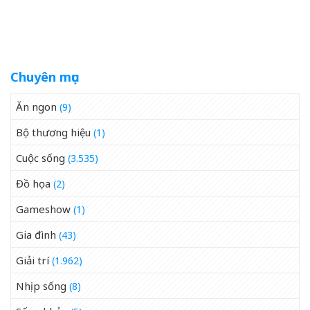
bà xã của
&amp;apos;Người
Nhện&amp;apos;
Chuyên mục
Ăn ngon
(9)
Bộ thương hiệu
(1)
Cuộc sống
(3.535)
Đồ họa
(2)
Gameshow
(1)
Gia đình
(43)
Giải trí
(1.962)
Nhịp sống
(8)