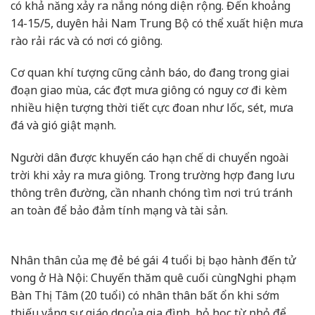
có khả năng xảy ra nắng nóng diện rộng. Đến khoảng
14-15/5, duyên hải Nam Trung Bộ có thể xuất hiện mưa
rào rải rác và có nơi có giông.
Cơ quan khí tượng cũng cảnh báo, do đang trong giai
đoạn giao mùa, các đợt mưa giông có nguy cơ đi kèm
nhiều hiện tượng thời tiết cực đoan như lốc, sét, mưa
đá và gió giật mạnh.
Người dân được khuyến cáo hạn chế di chuyển ngoài
trời khi xảy ra mưa giông. Trong trường hợp đang lưu
thông trên đường, cần nhanh chóng tìm nơi trú tránh
an toàn để bảo đảm tính mạng và tài sản.
Nhân thân của mẹ đẻ bé gái 4 tuổi bị bạo hành đến tử
vong ở Hà Nội: Chuyến thăm quê cuối cùng
Nghi phạm
Bàn Thị Tâm (20 tuổi) có nhân thân bất ổn khi sớm
thiếu vắng sự giáo dục của gia đình, bỏ học từ nhỏ để