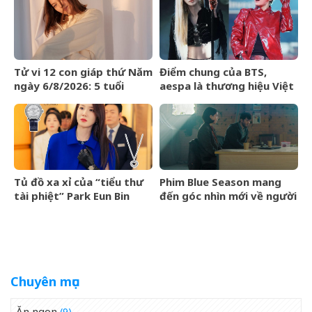
Tử vi 12 con giáp thứ Năm
Điểm chung của BTS,
ngày 6/8/2026: 5 tuổi
aespa là thương hiệu Việt
chiến thắng trì hoãn
Maison de Cozy
Tủ đồ xa xỉ của “tiểu thư
Phim Blue Season mang
tài phiệt” Park Eun Bin
đến góc nhìn mới về người
trong Spooky in Love xa
Việt cho làng điện ảnh
xỉ đến mức nào?
quốc tế
Chuyên mục
Ăn ngon
(9)