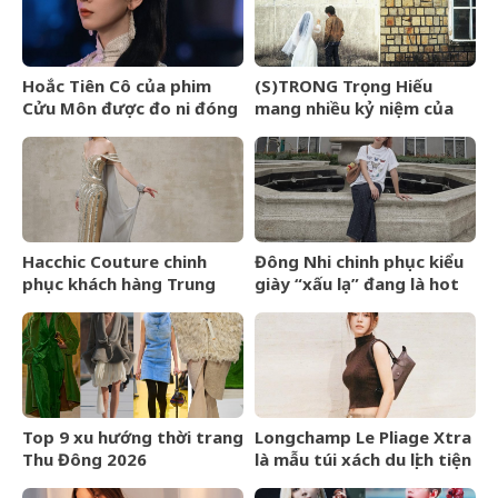
Hoắc Tiên Cô của phim
(S)TRONG Trọng Hiếu
Cửu Môn được đo ni đóng
mang nhiều kỷ niệm của
giày cho Trần Dao
mình gửi gắm vào (anh
vẫn yêu em) đến giây cuối
cùng
Hacchic Couture chinh
Đông Nhi chinh phục kiểu
phục khách hàng Trung
giày “xấu lạ” đang là hot
Đông bằng dịch vụ phác
trend ở Hollywood
thảo
Top 9 xu hướng thời trang
Longchamp Le Pliage Xtra
Thu Đông 2026
là mẫu túi xách du lịch tiện
lợi bất ngờ