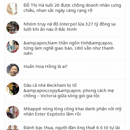
Đỗ Thị Hà tuổi 26 được chồng doanh nhân cưng
chiều, nhan sắc ngày càng rạng rỡ
Nhóm truy nã đỏ Interpol lừa 327 tỷ đồng sa
lưới khi ẩn náu ở Bắc Ninh
&amp;apos;Nam thần ngôn tình&amp;apos;
từng làm nghề giao báo, U60 vẫn như thanh
niên
Huấn Hoa Hồng là ai?
Dâu cả nhà Beckham bị tố
&amp;apos;copy&amp;apos; phong cách mẹ
chồng – Victoria giữa sóng gió gia tộc
Mbappé nóng lòng công khai danh phận với mỹ
nhân Ester Expósito lắm rồi
Đánh bạc thua, người đàn ông thuê 6 ô tô tự lái