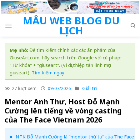
Skip
to
MẪU WEB BLOG DU
content
LỊCH
Mẹo nhỏ:
Để tìm kiếm chính xác các ấn phẩm của
GiuseArt.com, hãy search trên Google với cú pháp:
"Từ khóa" + "giuseart". (Ví dụ: thiệp tân linh mục
giuseart).
Tìm kiếm ngay
Giải trí
27 lượt xem
09/07/2026
Mentor Anh Thư, Host Đỗ Mạnh
Cường lên tiếng về vòng casting
của The Face Vietnam 2026
NTK Đỗ Mạnh Cường là “mentor thứ tư” của The Face