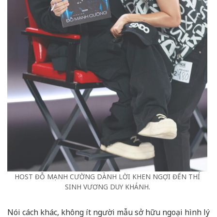
HOST ĐỖ MẠNH CƯỜNG DÀNH LỜI KHEN NGỢI ĐẾN THÍ
SINH VƯƠNG DUY KHÁNH.
Nói cách khác, không ít người mẫu sở hữu ngoại hình lý