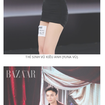
THÍ SINH VŨ KIỀU ANH (YUNA VŨ).