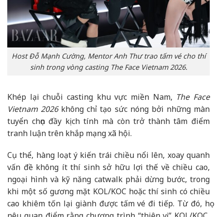
Host Đỗ Mạnh Cường, Mentor Anh Thư trao tấm vé cho thí
sinh trong vòng casting The Face Vietnam 2026.
Khép lại chuỗi casting khu vực miền Nam,
The Face
Vietnam 2026
không chỉ tạo sức nóng bởi những màn
tuyển chọn đầy kịch tính mà còn trở thành tâm điểm
tranh luận trên khắp mạng xã hội.
Cụ thể, hàng loạt ý kiến trái chiều nổi lên, xoay quanh
vấn đề không ít thí sinh sở hữu lợi thế về chiều cao,
ngoại hình và kỹ năng catwalk phải dừng bước, trong
khi một số gương mặt KOL/KOC hoặc thí sinh có chiều
cao khiêm tốn lại giành được tấm vé đi tiếp. Từ đó, họ
nêu quan điểm rằng chương trình “thiên vị” KOL/KOC,