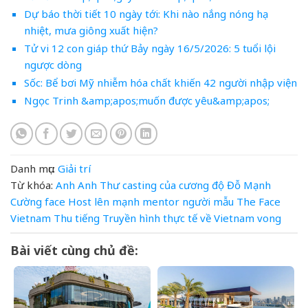
Dự báo thời tiết 10 ngày tới: Khi nào nắng nóng hạ
nhiệt, mưa giông xuất hiện?
Tử vi 12 con giáp thứ Bảy ngày 16/5/2026: 5 tuổi lội
ngược dòng
Sốc: Bể bơi Mỹ nhiễm hóa chất khiến 42 người nhập viện
Ngọc Trinh &amp;apos;muốn được yêu&amp;apos;
Danh mục:
Giải trí
Từ khóa:
Anh
Anh Thư
casting
của
cương
độ
Đỗ Mạnh
Cường
face
Host
lên
mạnh
mentor
người mẫu
The Face
Vietnam
Thu
tiếng
Truyền hình thực tế
về
Vietnam
vong
Bài viết cùng chủ đề: