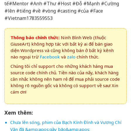
tế#Mentor #Anh #Thư #Host #Đỗ #Mạnh #Cường
#lên #tiếng #về #vòng #casting #của #Face
#Vietnam1783559553
Thông báo chính thức:
Ninh Bình Web (thuộc
GiuseArt) không hợp tác với bất kỳ ai để bán giao
diện Wordpress và cũng không bán ở bất kỳ kênh
nào ngoại trừ
Facebook
và
zalo
chính thức.
Chúng tôi chỉ support cho những khách hàng mua
source code chính chủ. Tiền nào của nấy, khách hàng
cân nhắc không nên ham rẻ để mua phải source code
không rõ nguồn gốc và không có support về sau! Xin
cám ơn!
Xem thêm:
Chưa lên sóng, phim của Bạch Kính Đình và Vương Chí
Văn đã &amp;apos;gây bão&amp;apos;