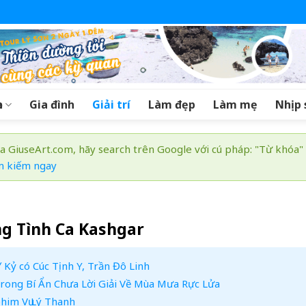
a
Gia đình
Giải trí
Làm đẹp
Làm mẹ
Nhịp 
a GiuseArt.com, hãy search trên Google với cú pháp: "Từ khóa"
m kiếm ngay
ng Tình Ca Kashgar
 Kỷ có Cúc Tịnh Y, Trần Đô Linh
trong Bí Ẩn Chưa Lời Giải Về Mùa Mưa Rực Lửa
him Vụ Lý Thanh