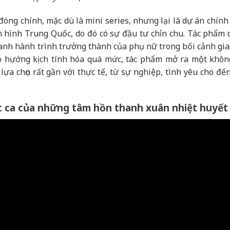
ng chính, mặc dù là mini series, nhưng lại là dự án chính
n hình Trung Quốc, do đó có sự đầu tư chỉn chu. Tác phẩm 
anh hành trình trưởng thành của phụ nữ trong bối cảnh gia
eo hướng kịch tính hóa quá mức, tác phẩm mở ra một khôn
ựa chọn rất gần với thực tế, từ sự nghiệp, tình yêu cho đế
c ca của những tâm hồn thanh xuân nhiệt huyết