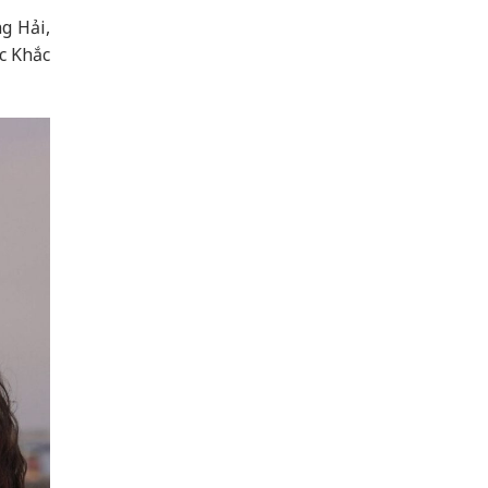
g Hải,
c Khắc