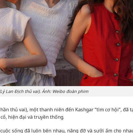
Lý Lan Địch thủ vai). Ảnh: Weibo đoàn phim
ần thủ vai), một thanh niên đến Kashgar “tìm cơ hội”, đã t
cổ, hiện đại và truyền thống.
cuộc sống đã luôn bên nhau, nâng đỡ và sưởi ấm cho nhau