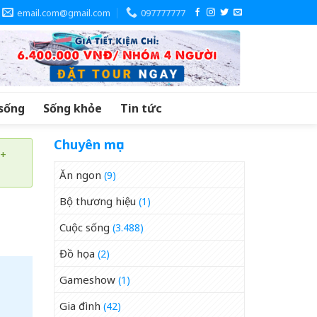
email.com@gmail.com
097777777
sống
Sống khỏe
Tin tức
Chuyên mục
 +
Ăn ngon
(9)
Bộ thương hiệu
(1)
Cuộc sống
(3.488)
Đồ họa
(2)
Gameshow
(1)
Gia đình
(42)