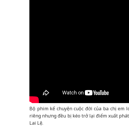
Bộ phim kể chuyện cuộc đời của ba chị em l
riêng nhưng đều bị kéo trở lại điểm xuất phá
Lai Lệ.