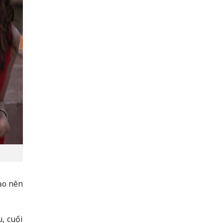
ạo nên
, cuối