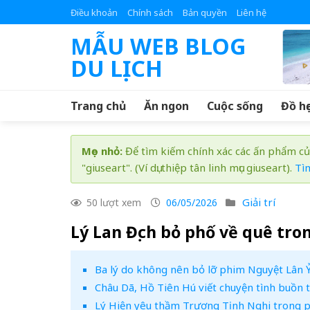
Skip
Điều khoản
Chính sách
Bản quyền
Liên hệ
to
MẪU WEB BLOG
content
DU LỊCH
Trang chủ
Ăn ngon
Cuộc sống
Đồ họ
Mẹo nhỏ:
Để tìm kiếm chính xác các ấn phẩm củ
"giuseart". (Ví dụ: thiệp tân linh mục giuseart).
Tì
Giải trí
50 lượt xem
06/05/2026
Lý Lan Địch bỏ phố về quê tro
Ba lý do không nên bỏ lỡ phim Nguyệt Lân Ỷ
Châu Dã, Hồ Tiên Hú viết chuyện tình buồn 
Lý Hiện yêu thầm Trương Tịnh Nghi trong p