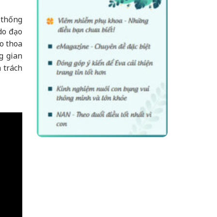
 thống
do đạo
o thoa
g gian
n trách