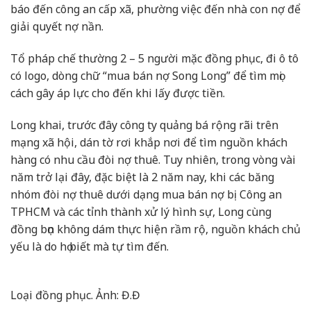
báo đến công an cấp xã, phường việc đến nhà con nợ để
giải quyết nợ nần.
Tổ pháp chế thường 2 – 5 người mặc đồng phục, đi ô tô
có logo, dòng chữ “mua bán nợ Song Long” để tìm mọi
cách gây áp lực cho đến khi lấy được tiền.
Long khai, trước đây công ty quảng bá rộng rãi trên
mạng xã hội, dán tờ rơi khắp nơi để tìm nguồn khách
hàng có nhu cầu đòi nợ thuê. Tuy nhiên, trong vòng vài
năm trở lại đây, đặc biệt là 2 năm nay, khi các băng
nhóm đòi nợ thuê dưới dạng mua bán nợ bị Công an
TPHCM và các tỉnh thành xử lý hình sự, Long cùng
đồng bọn không dám thực hiện rầm rộ, nguồn khách chủ
yếu là do họ biết mà tự tìm đến.
Loại đồng phục. Ảnh: Đ.Đ