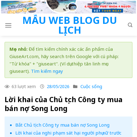
Skip
to
MẪU WEB BLOG DU
content
LỊCH
Mẹo nhỏ:
Để tìm kiếm chính xác các ấn phẩm của
GiuseArt.com, hãy search trên Google với cú pháp:
"Từ khóa" + "giuseart". (Ví dụ: thiệp tân linh mục
giuseart).
Tìm kiếm ngay
Cuộc sống
63 lượt xem
28/05/2026
Lời khai của Chủ tịch Công ty mua
bán nợ Song Long
Bắt Chủ tịch Công ty mua bán nợ Song Long
Lời khai của nghi phạm sát hại người phụ nữ trước