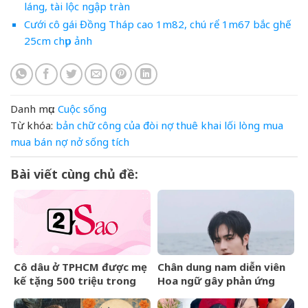
láng, tài lộc ngập tràn
Cưới cô gái Đồng Tháp cao 1m82, chú rể 1m67 bắc ghế
25cm chụp ảnh
Danh mục:
Cuộc sống
Từ khóa:
bản
chữ
công
của
đòi nợ thuê
khai
lối
lòng
mua
mua bán nợ
nở
sống
tích
Bài viết cùng chủ đề:
Cô dâu ở TPHCM được mẹ
Chân dung nam diễn viên
kế tặng 500 triệu trong
Hoa ngữ gây phản ứng
đám cưới, lời phát biểu
ngược khi than nghèo