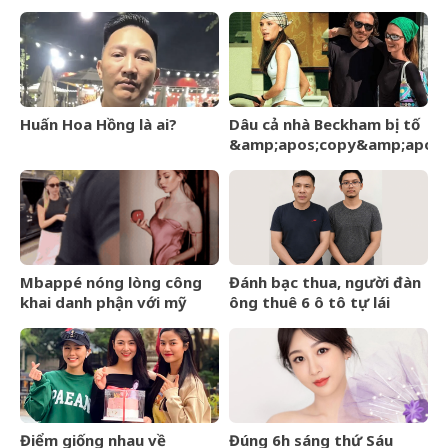
ẩn náu ở Bắc Ninh
từng làm nghề giao báo,
U60 vẫn như thanh niên
Huấn Hoa Hồng là ai?
Dâu cả nhà Beckham bị tố
&amp;apos;copy&amp;apos;
phong cách mẹ chồng –
Victoria giữa sóng gió gia
tộc
Mbappé nóng lòng công
Đánh bạc thua, người đàn
khai danh phận với mỹ
ông thuê 6 ô tô tự lái
nhân Ester Expósito lắm
mang cầm cố
rồi
Điểm giống nhau về
Đúng 6h sáng thứ Sáu