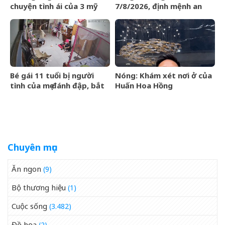
chuyện tình ái của 3 mỹ
7/8/2026, định mệnh an
nhân phim giờ vàng VTV
bài, 3 con giáp vận trình
như cá chép hóa rồng,
giàu có lên bất chấp
Bé gái 11 tuổi bị người
Nóng: Khám xét nơi ở của
tình của mẹ đánh đập, bắt
Huấn Hoa Hồng
quỳ xuyên đêm
Chuyên mục
Ăn ngon
(9)
Bộ thương hiệu
(1)
Cuộc sống
(3.482)
Đồ họa
(2)