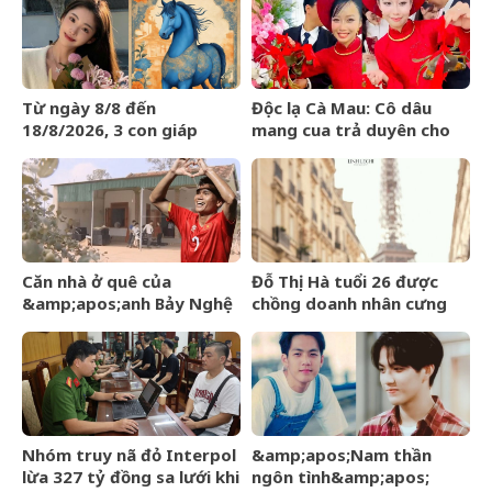
‘gây sốt’
Từ ngày 8/8 đến
Độc lạ Cà Mau: Cô dâu
18/8/2026, 3 con giáp
mang cua trả duyên cho
được trời ban VẬN MAY
dàn bê tráp ngày cưới
HIẾM CÓ, tiền bạc tự động
kéo về
Căn nhà ở quê của
Đỗ Thị Hà tuổi 26 được
&amp;apos;anh Bảy Nghệ
chồng doanh nhân cưng
An&amp;apos; đang nổi
chiều, nhan sắc ngày càng
đình đám MXH
rạng rỡ
Nhóm truy nã đỏ Interpol
&amp;apos;Nam thần
lừa 327 tỷ đồng sa lưới khi
ngôn tình&amp;apos;