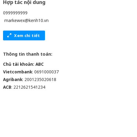
Hợp tác nội dung
0999999999
markewex@kenh10.vn
Xem chi tiết
Thông tin thanh toán:
Chủ tài khoản: ABC
Vietcombank
: 0691000037
Agribank
: 2001235020618
ACB
: 2212621541234