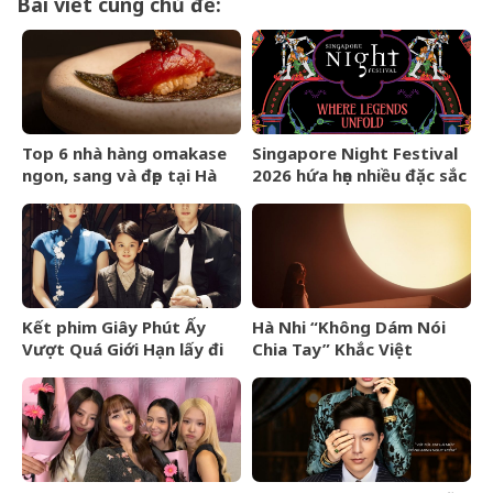
Bài viết cùng chủ đề:
Top 6 nhà hàng omakase
Singapore Night Festival
ngon, sang và đẹp tại Hà
2026 hứa hẹn nhiều đặc sắc
Nội cho người yêu ẩm
vì chủ đề thần thoại
thực Nhật Bản
Kết phim Giây Phút Ấy
Hà Nhi “Không Dám Nói
Vượt Quá Giới Hạn lấy đi
Chia Tay” Khắc Việt
nước mắt khán giả