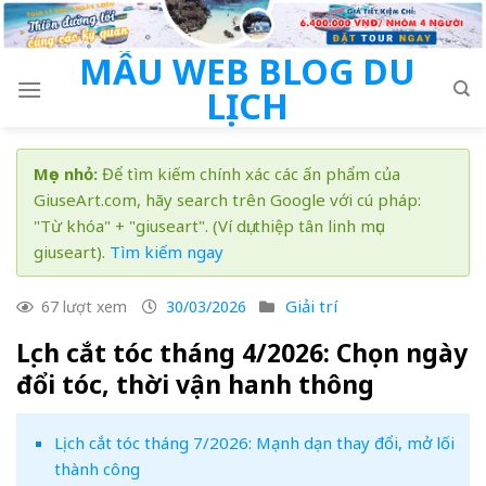
Skip
to
MẪU WEB BLOG DU
content
LỊCH
Mẹo nhỏ:
Để tìm kiếm chính xác các ấn phẩm của
GiuseArt.com, hãy search trên Google với cú pháp:
"Từ khóa" + "giuseart". (Ví dụ: thiệp tân linh mục
giuseart).
Tìm kiếm ngay
Giải trí
67 lượt xem
30/03/2026
Lịch cắt tóc tháng 4/2026: Chọn ngày
đổi tóc, thời vận hanh thông
Lịch cắt tóc tháng 7/2026: Mạnh dạn thay đổi, mở lối
thành công