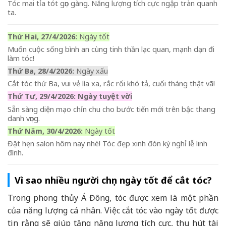
Tóc mai tỉa tót gọn gàng. Năng lượng tích cực ngập tràn quanh
ta.
Thứ Hai, 27/4/2026:
Ngày tốt
Muốn cuộc sống bình an cùng tinh thần lạc quan, mạnh dạn đi
làm tóc!
Thứ Ba, 28/4/2026:
Ngày xấu
Cắt tóc thứ Ba, vui vẻ lìa xa, rắc rối khó tả, cuối tháng thật vã!
Thứ Tư, 29/4/2026: Ngày tuyệt vời
Sẵn sàng diện mạo chỉn chu cho bước tiến mới trên bậc thang
danh vọng.
Thứ Năm, 30/4/2026:
Ngày tốt
Đặt hẹn salon hôm nay nhé! Tóc đẹp xinh đón kỳ nghỉ lễ linh
đình.
Vì sao nhiều người chọn ngày tốt để cắt tóc?
Trong phong thủy Á Đông, tóc được xem là một phần
của năng lượng cá nhân. Việc cắt tóc vào ngày tốt được
tin rằng sẽ giúp tăng năng lượng tích cực, thu hút tài