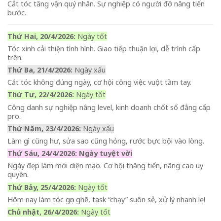
Cắt tóc tăng vận quý nhân. Sự nghiệp có người đỡ nâng tiến
bước.
Thứ Hai, 20/4/2026:
Ngày tốt
Tóc xinh cải thiện tình hình. Giao tiếp thuận lợi, dễ trình cấp
trên.
Thứ Ba, 21/4/2026:
Ngày xấu
Cắt tóc không đúng ngày, cơ hội công việc vuột tầm tay.
Thứ Tư, 22/4/2026:
Ngày tốt
Công danh sự nghiệp nâng level, kinh doanh chốt số đẳng cấp
pro.
Thứ Năm, 23/4/2026:
Ngày xấu
Làm gì cũng hư, sửa sao cũng hỏng, rước bực bội vào lòng.
Thứ Sáu, 24/4/2026: Ngày tuyệt vời
Ngày đẹp làm mới diện mạo. Cơ hội thăng tiến, nâng cao uy
quyền.
Thứ Bảy, 25/4/2026:
Ngày tốt
Hôm nay làm tóc gọn ghẽ, task “chạy” suôn sẻ, xử lý nhanh lẹ!
Chủ nhật, 26/4/2026:
Ngày tốt