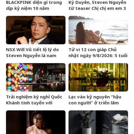
BLACKPINK diện gì trong
Kỳ Duyên, Steven Nguyễn
dịp kỷ niệm 10 năm
từ teaser Chị chị em em 3
debut?
đã táo bạo
NSX Will Vũ tiết lộ lý do
Tử vi 12 con giáp Chủ
Steven Nguyễn là nam
nhật ngày 9/8/2026: 5 tuổi
chính đầu tiên trong vũ
yên vui cuối tuần
trụ “Chị chị em em”
Trải nghiệm kỳ nghỉ Quốc
Lạc vào kỷ nguyên “hậu
Khánh tinh tuyển với
con người” ở triển lãm
Regent Phú Quốc
Olit Olit Che Cha Chà Uytt
Chit Chítt