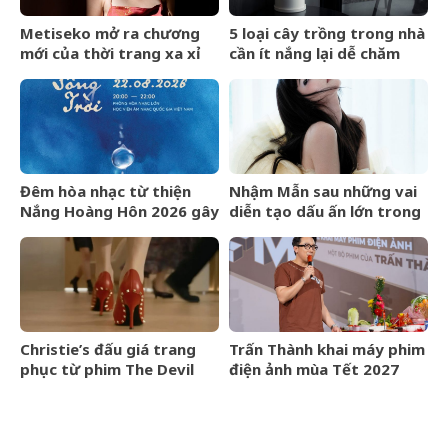
Metiseko mở ra chương
5 loại cây trồng trong nhà
mới của thời trang xa xỉ
cần ít nắng lại dễ chăm
mang bản sắc Việt
sóc
Đêm hòa nhạc từ thiện
Nhậm Mẫn sau những vai
Nắng Hoàng Hôn 2026 gây
diễn tạo dấu ấn lớn trong
quỹ cho bệnh nhân chạy
nửa đầu năm 2026
thận nhân tạo
Christie’s đấu giá trang
Trấn Thành khai máy phim
phục từ phim The Devil
điện ảnh mùa Tết 2027
Wears Prada