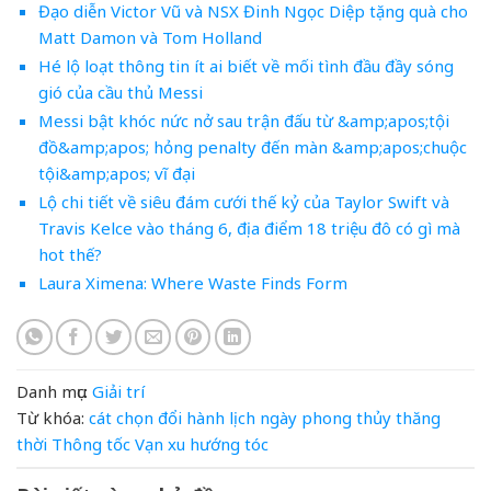
Đạo diễn Victor Vũ và NSX Đinh Ngọc Diệp tặng quà cho
Matt Damon và Tom Holland
Hé lộ loạt thông tin ít ai biết về mối tình đầu đầy sóng
gió của cầu thủ Messi
Messi bật khóc nức nở sau trận đấu từ &amp;apos;tội
đồ&amp;apos; hỏng penalty đến màn &amp;apos;chuộc
tội&amp;apos; vĩ đại
Lộ chi tiết về siêu đám cưới thế kỷ của Taylor Swift và
Travis Kelce vào tháng 6, địa điểm 18 triệu đô có gì mà
hot thế?
Laura Ximena: Where Waste Finds Form
Danh mục:
Giải trí
Từ khóa:
cát
chọn
đổi
hành
lịch
ngày
phong thủy
thăng
thời
Thông
tốc
Vạn
xu hướng tóc