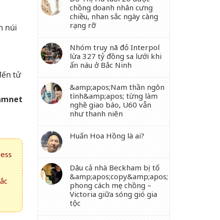
chồng doanh nhân cưng
chiều, nhan sắc ngày càng
rạng rỡ
n núi
Nhóm truy nã đỏ Interpol
lừa 327 tỷ đồng sa lưới khi
ẩn náu ở Bắc Ninh
đến tử
&amp;apos;Nam thần ngôn
tình&amp;apos; từng làm
amnet
nghề giao báo, U60 vẫn
như thanh niên
Huấn Hoa Hồng là ai?
ress
Dâu cả nhà Beckham bị tố
&amp;apos;copy&amp;apos;
hắc
phong cách mẹ chồng –
Victoria giữa sóng gió gia
tộc