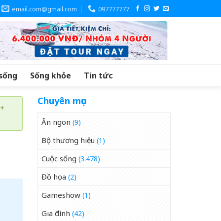
email.com@gmail.com
097777777
sống
Sống khỏe
Tin tức
Chuyên mục
 +
Ăn ngon
(9)
Bộ thương hiệu
(1)
Cuộc sống
(3.478)
Đồ họa
(2)
Gameshow
(1)
Gia đình
(42)