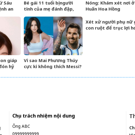
ứ Sáu
Bé gái 11 tuổi bị người
Nóng: Khám xét nơi ở
ệnh an
tình của mẹ đánh đập,
Huấn Hoa Hồng
ận trình
bắt quỳ xuyên đêm
 rồng,
Xét xử người phụ nữ 
chấp
con ruột để trục lợi h
tỷ đồng tiền bảo hiể
con giáp
Vì sao Mai Phương Thúy
đón hỷ
cực kì không thích Messi?
 thông,
ồng hóa
Chịu trách nhiệm nội dung
Th
Ông ABC
g
Ch
09999999999