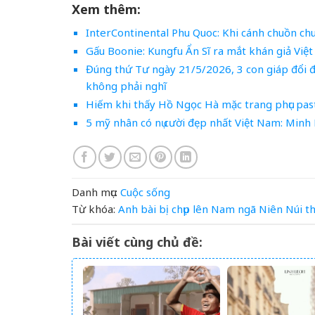
Xem thêm:
InterContinental Phu Quoc: Khi cánh chuồn ch
Gấu Boonie: Kungfu Ẩn Sĩ ra mắt khán giả Việt 
Đúng thứ Tư ngày 21/5/2026, 3 con giáp đổi đ
không phải nghĩ
Hiếm khi thấy Hồ Ngọc Hà mặc trang phục pas
5 mỹ nhân có nụ cười đẹp nhất Việt Nam: Minh
Danh mục:
Cuộc sống
Từ khóa:
Anh
bài
bị
chụp
lên
Nam
ngã
Niên
Núi
t
Bài viết cùng chủ đề: