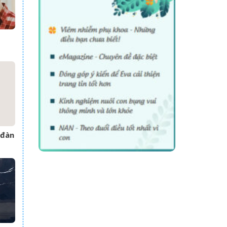
áo,
ên
 đàn