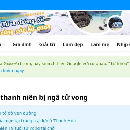
a
Gia đình
Giải trí
Làm đẹp
Làm mẹ
Nhịp 
a GiuseArt.com, hãy search trên Google với cú pháp: "Từ khóa"
m kiếm ngay
 thanh niên bị ngã tử vong
ô tô đỗ ven đường
tai nạn tại trang trại lợn ở Thanh Hóa
ên 19 tuổi tử vong tại chỗ