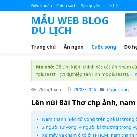
Skip
Điều khoản
Chính sách
Bản quyền
Liên hệ
to
MẪU WEB BLOG
content
DU LỊCH
Trang chủ
Ăn ngon
Cuộc sống
Đồ họ
Mẹo nhỏ:
Để tìm kiếm chính xác các ấn phẩm củ
"giuseart". (Ví dụ: thiệp tân linh mục giuseart).
Tì
Cuộc sống
76 lượt xem
29/03/2026
Lên núi Bài Thơ chụp ảnh, nam
Nam thanh niên tử vong trên ghế lái trong 
3 người tử vong, 4 người bị thương trong vụ 
Xe máy va chạm ô tô ở TPHCM, nam thanh ni