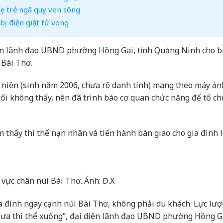
mẹ trẻ ngã quỵ ven sông
bị điện giật tử vong
iện lãnh đạo UBND phường Hồng Gai, tỉnh Quảng Ninh cho b
 Bài Thơ.
niên (sinh năm 2006, chưa rõ danh tính) mang theo máy ản
 tối không thấy, nên đã trình báo cơ quan chức năng để tổ ch
 thấy thi thể nạn nhân và tiến hành bàn giao cho gia đình 
vực chân núi Bài Thơ. Ảnh: Đ.X
a đình ngay cạnh núi Bài Thơ, không phải du khách. Lực lư
 đưa thi thể xuống”, đại diện lãnh đạo UBND phường Hồng G