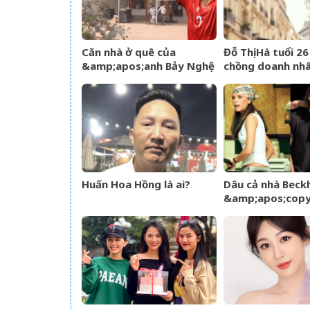
Căn nhà ở quê của
Đỗ Thị Hà tuổi 2
&amp;apos;anh Bảy Nghệ
chồng doanh nh
An&amp;apos; đang nổi
chiều, nhan sắc 
đình đám MXH
rạng rỡ
Huấn Hoa Hồng là ai?
Dâu cả nhà Beckh
&amp;apos;cop
phong cách mẹ c
Victoria giữa só
tộc