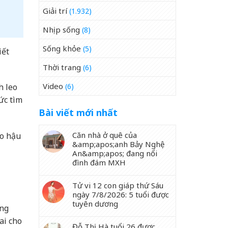
Giải trí
(1.932)
Nhịp sống
(8)
Sống khỏe
(5)
iết
Thời trang
(6)
Video
(6)
h leo
ức tìm
Bài viết mới nhất
Căn nhà ở quê của
lo hậu
&amp;apos;anh Bảy Nghệ
An&amp;apos; đang nổi
đình đám MXH
Tử vi 12 con giáp thứ Sáu
ngày 7/8/2026: 5 tuổi được
tuyên dương
ợng
ai cho
Đỗ Thị Hà tuổi 26 được