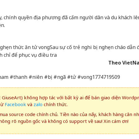
y, chính quyền địa phương đã cấm người dân và du khách lê
ên.
nghẹn thức ăn tử vong
Sau sự cố trẻ nghi bị nghẹn cháo dẫn 
 chỉ để phục vụ điều tra
Theo VietN
nam #thanh #niên #bị #ngã #tử #vong1774719509
GiuseArt) không hợp tác với bất kỳ ai để bán giao diện Wordp
rừ
Facebook
và
zalo
chính thức.
ua source code chính chủ. Tiền nào của nấy, khách hàng cân n
ông rõ nguồn gốc và không có support về sau! Xin cám ơn!