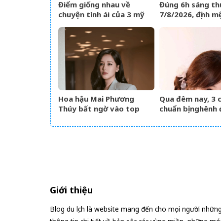
Điểm giống nhau về
Đúng 6h sáng th
chuyện tình ái của 3 mỹ
7/8/2026, định m
nhân phim giờ vàng VTV
bài, 3 con giáp v
như cá chép hóa
giàu có lên bất 
Hoa hậu Mai Phương
Qua đêm nay, 3 
Thúy bất ngờ vào top
chuẩn bị nghênh 
tìm kiếm với lượng truy
sự, tài vận hanh
cập tăng vọt
lên hương hóa R
Phượng
Giới thiệu
Blog du lịch là website mang đến cho mọi người nhữn