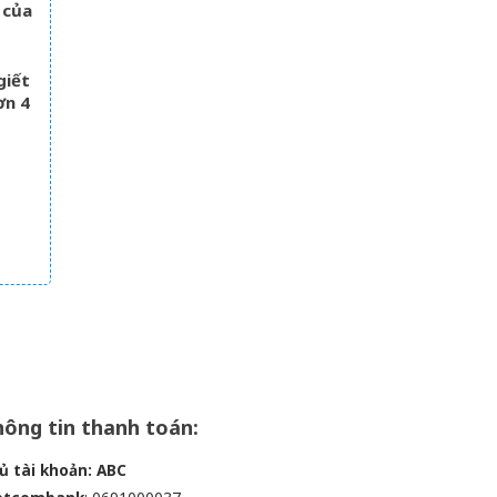
 của
giết
ơn 4
m
ông tin thanh toán:
ủ tài khoản: ABC