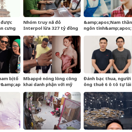
6 được
Nhóm truy nã đỏ
&amp;apos;Nam thần
ân cưng
Interpol lừa 327 tỷ đồng
ngôn tình&amp;apos;
ngày càng
sa lưới khi ẩn náu ở Bắc
từng làm nghề giao b
Ninh
U60 vẫn như thanh ni
am bị tố
Mbappé nóng lòng công
Đánh bạc thua, người
y&amp;apos;
khai danh phận với mỹ
ông thuê 6 ô tô tự lái
hồng –
nhân Ester Expósito lắm
mang cầm cố
ng gió gia
rồi