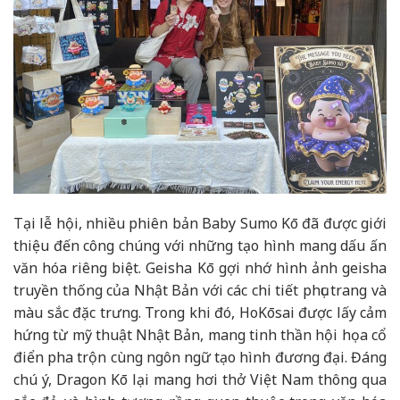
Tại lễ hội, nhiều phiên bản Baby Sumo Kō đã được giới
thiệu đến công chúng với những tạo hình mang dấu ấn
văn hóa riêng biệt. Geisha Kō gợi nhớ hình ảnh geisha
truyền thống của Nhật Bản với các chi tiết phục trang và
màu sắc đặc trưng. Trong khi đó, HoKōsai được lấy cảm
hứng từ mỹ thuật Nhật Bản, mang tinh thần hội họa cổ
điển pha trộn cùng ngôn ngữ tạo hình đương đại. Đáng
chú ý, Dragon Kō lại mang hơi thở Việt Nam thông qua