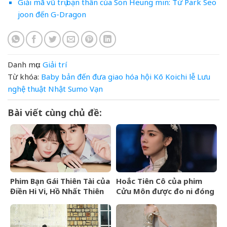
Giải mã vũ trụ bạn thân của Son Heung min: Từ Park Seo
joon đến G-Dragon
Danh mục:
Giải trí
Từ khóa:
Baby
bản
đến
đưa
giao
hóa
hội
Kō
Koichi
lễ
Lưu
nghệ thuật
Nhật
Sumo
Vạn
Bài viết cùng chủ đề:
Phim Bạn Gái Thiên Tài của
Hoắc Tiên Cô của phim
Điền Hi Vi, Hồ Nhất Thiên
Cửu Môn được đo ni đóng
nhận review tiêu cực vì
giày cho Trần Dao
kịch bản phi lý