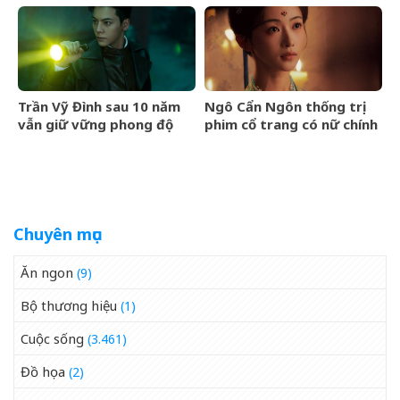
lửa rực cháy
thông điệp chung thủy và
lòng bao dung
Trần Vỹ Đình sau 10 năm
Ngô Cẩn Ngôn thống trị
vẫn giữ vững phong độ
phim cổ trang có nữ chính
cho Trương Khải Sơn
vươn lên trong nghịch
cảnh
Chuyên mục
Ăn ngon
(9)
Bộ thương hiệu
(1)
Cuộc sống
(3.461)
Đồ họa
(2)