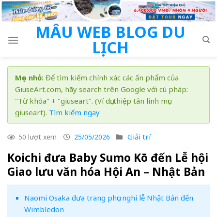
Skip
to
MẪU WEB BLOG DU
content
LỊCH
Mẹo nhỏ:
Để tìm kiếm chính xác các ấn phẩm của
GiuseArt.com, hãy search trên Google với cú pháp:
"Từ khóa" + "giuseart". (Ví dụ: thiệp tân linh mục
giuseart).
Tìm kiếm ngay
Giải trí
50 lượt xem
25/05/2026
Koichi đưa Baby Sumo Kō đến Lễ hội
Giao lưu văn hóa Hội An – Nhật Bản
Naomi Osaka đưa trang phục nghi lễ Nhật Bản đến
Wimbledon