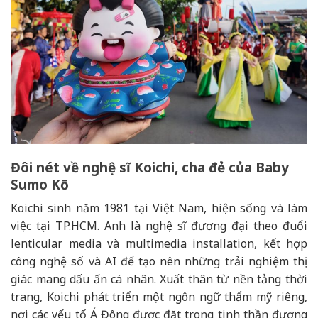
Đôi nét về nghệ sĩ Koichi, cha đẻ của Baby
Sumo K
ō
Koichi sinh năm 1981 tại Việt Nam, hiện sống và làm
việc tại TP.HCM. Anh là nghệ sĩ đương đại theo đuổi
lenticular media và multimedia installation, kết hợp
công nghệ số và AI để tạo nên những trải nghiệm thị
giác mang dấu ấn cá nhân. Xuất thân từ nền tảng thời
trang, Koichi phát triển một ngôn ngữ thẩm mỹ riêng,
nơi các yếu tố Á Đông được đặt trong tinh thần đương