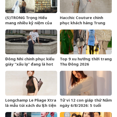
(S)TRONG Trọng Hiếu
Hacchic Couture chinh
mang nhiều kỷ niệm của
phục khách hàng Trung
mình gửi gắm vào (anh
Đông bằng dịch vụ phác
vẫn yêu em) đến giây cuối
thảo
cùng
Đông Nhi chinh phục kiểu
Top 9 xu hướng thời trang
giày “xấu lạ” đang là hot
Thu Đông 2026
trend ở Hollywood
Longchamp Le Pliage Xtra
Tử vi 12 con giáp thứ Năm
là mẫu túi xách du lịch tiện
ngày 6/8/2026: 5 tuổi
lợi bất ngờ
chiến thắng trì hoãn