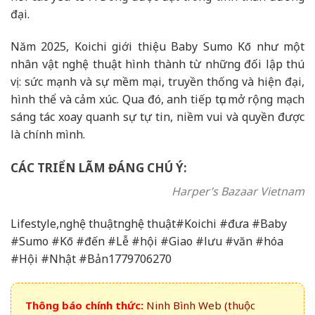
đại.
Năm 2025, Koichi giới thiệu Baby Sumo Kō như một
nhân vật nghệ thuật hình thành từ những đối lập thú
vị: sức mạnh và sự mềm mại, truyền thống và hiện đại,
hình thể và cảm xúc. Qua đó, anh tiếp tục mở rộng mạch
sáng tác xoay quanh sự tự tin, niềm vui và quyền được
là chính mình.
CÁC TRIỂN LÃM ĐÁNG CHÚ Ý:
Harper’s Bazaar Vietnam
Lifestyle,nghệ thuậtnghệ thuật#Koichi #đưa #Baby
#Sumo #Kō #đến #Lễ #hội #Giao #lưu #văn #hóa
#Hội #Nhật #Bản1779706270
Thông báo chính thức:
Ninh Bình Web (thuộc