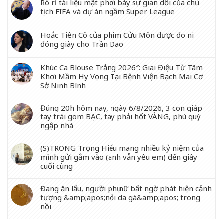
Rò rỉ tài liệu mật phơi bày sự gian dối của chủ
tịch FIFA và dự án ngầm Super League
Hoắc Tiên Cô của phim Cửu Môn được đo ni
đóng giày cho Trần Dao
Khúc Ca Blouse Trắng 2026″: Giai Điệu Từ Tâm
Khơi Mầm Hy Vọng Tại Bệnh Viện Bạch Mai Cơ
Sở Ninh Bình
Đúng 20h hôm nay, ngày 6/8/2026, 3 con giáp
tay trái gom BẠC, tay phải hốt VÀNG, phú quý
ngập nhà
(S)TRONG Trọng Hiếu mang nhiều kỷ niệm của
mình gửi gắm vào (anh vẫn yêu em) đến giây
cuối cùng
Đang ăn lẩu, người phụ nữ bất ngờ phát hiện cảnh
tượng &amp;apos;nổi da gà&amp;apos; trong
nồi