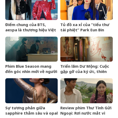
Điểm chung của BTS,
Tủ đồ xa xỉ của “tiểu thư
aespa là thương hiệu Việt
tài phiệt” Park Eun Bin
Maison de Cozy
trong Spooky in Love xa
xỉ đến mức nào?
Phim Blue Season mang
Triển lãm Dư Mộng: Cuộc
đến góc nhìn mới về người
gặp gỡ của ký ức, thiên
Việt cho làng điện ảnh
nhiên và thế giới nội tâm
quốc tế
Sự tương phản giữa
Review phim Thư Tình Gửi
sapphire thẳm sâu và opal
Ngoại: Rơi nước mắt vì