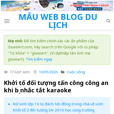
Skip
to
MẪU WEB BLOG DU
content
LỊCH
Mẹo nhỏ:
Để tìm kiếm chính xác các ấn phẩm của
GiuseArt.com, hãy search trên Google với cú pháp:
"Từ khóa" + "giuseart". (Ví dụ: thiệp tân linh mục
giuseart).
Tìm kiếm ngay
Cuộc sống
77 lượt xem
10/05/2026
Khởi tố đối tượng tấn công công an
khi bị nhắc tắt karaoke
Nữ sinh lớp 10 bị đánh hội đồng trong nhà vệ sinh:
Khởi tố 2 đối tượng SN 2010 học cùng trường