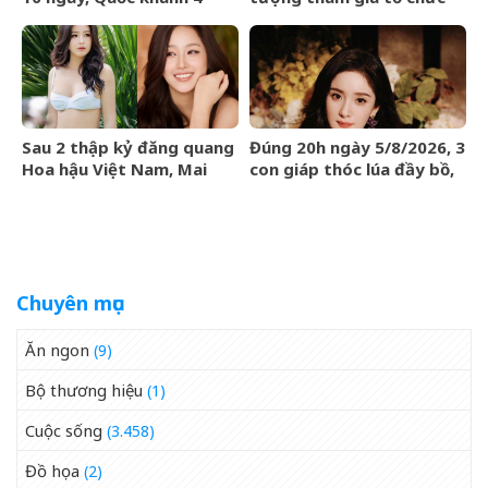
ngày?
phản động núp bóng tôn
giáo
Sau 2 thập kỷ đăng quang
Đúng 20h ngày 5/8/2026, 3
Hoa hậu Việt Nam, Mai
con giáp thóc lúa đầy bồ,
Phương Thúy giờ ra sao?
tiền bạc đầy két, giàu
sang nhất làng
Chuyên mục
Ăn ngon
(9)
Bộ thương hiệu
(1)
Cuộc sống
(3.458)
Đồ họa
(2)