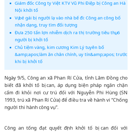
Giám đốc Công ty Việt KTV Vũ Phi Điệp bị Công an Hà
Nội khởi tố
Vụ bé gái bị người lạ vào nhà bế đi: Công an công bố
nhận dạng, truy tìm đối tượng
Đưa 250 tấn lợn nhiễm dịch ra thị trường tiêu thụ, 6
người bị khởi tố
Chủ tiệm vàng, kim cương Kim Lý tuyên bố
&amp;apos;làm ăn chân chính, uy tín&amp;apos; trước
khi bị khởi tố
Ngày 9/5, Công an xã Phan Rí Cửa, tỉnh Lâm Đồng cho
biết đã khởi tố bị can, áp dụng biện pháp ngăn chặn
cấm đi khỏi nơi cư trú đối với Nguyễn Phi Hùng (SN
1993, trú xã Phan Rí Cửa) để điều tra về hành vi “Chống
người thi hành công vụ”.​
Công an tống đạt quyết định khởi tố bị can đối với