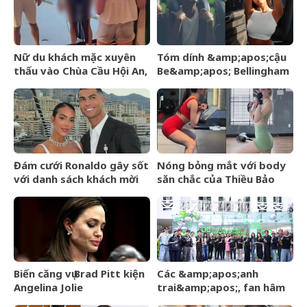
đồng tình
Nữ du khách mặc xuyên
Tóm dính &amp;apos;cậu
thấu vào Chùa Cầu Hội An,
Be&amp;apos; Bellingham
hướng dẫn viên có hành
hớn hở đi công viên cùng
động gây chú ý
bạn gái người mẫu sexy,
cười tươi giữa dàn vệ sĩ
hộ tống
Đám cưới Ronaldo gây sốt
Nóng bỏng mắt với body
với danh sách khách mời
săn chắc của Thiều Bảo
rò rỉ, không có tên Messi
Trâm khi diện đồ bó sát
tại phòng tập
Biến căng vụ Brad Pitt kiện
Các &amp;apos;anh
Angelina Jolie
trai&amp;apos;, fan hâm
mộ có mặt ủng hộ ngày