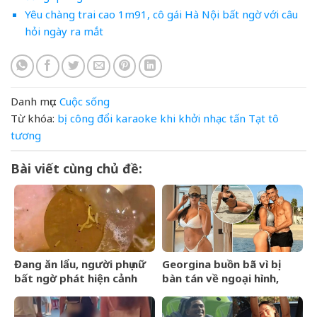
Yêu chàng trai cao 1m91, cô gái Hà Nội bất ngờ với câu
hỏi ngày ra mắt
Danh mục:
Cuộc sống
Từ khóa:
bị
công
đổi
karaoke
khi
khởi
nhạc
tấn
Tạt
tô
tương
Bài viết cùng chủ đề:
Đang ăn lẩu, người phụ nữ
Georgina buồn bã vì bị
bất ngờ phát hiện cảnh
bàn tán về ngoại hình,
tượng &amp;apos;nổi da
Ronaldo nói một câu cảm
gà&amp;apos; trong nồi
động khiến 4 triệu người