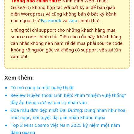
Thông báo chính thức:
Ninh Bình Web (thuộc
GiuseArt) không hợp tác với bất kỳ ai để bán giao
diện Wordpress và cũng không bán ở bất kỳ kênh
nào ngoại trừ
Facebook
và
zalo
chính thức.
Chúng tôi chỉ support cho những khách hàng mua
source code chính chủ. Tiền nào của nấy, khách hàng
cân nhắc không nên ham rẻ để mua phải source code
không rõ nguồn gốc và không có support về sau! Xin
cám ơn!
Xem thêm:
Tò mò cũng là một nghệ thuật
Review Huyền thoại Lính bếp: Phim “nhiệm vụ hệ thống”
đầy ắp tiếng cười và giá trị nhân văn
Đóa mẫu đơn đẹp nhất Đại Đường: Dung nhan như hoa
như ngọc, nói tuyệt đại giai nhân không ngoa
Top 2 Miss Cosmo Việt Nam 2025 kỷ niệm một năm
đăng quang