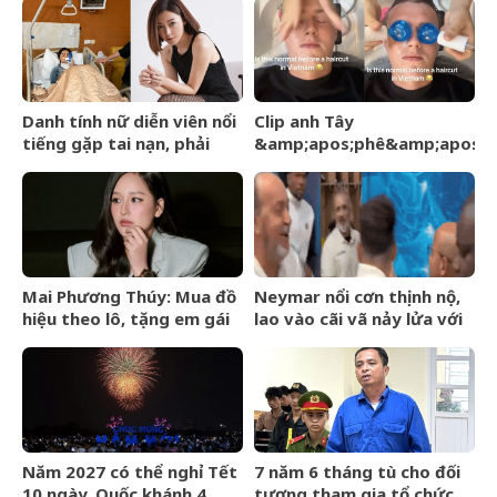
DatVietVAC IPO
Danh tính nữ diễn viên nổi
Clip anh Tây
tiếng gặp tai nạn, phải
&amp;apos;phê&amp;apos;
khâu 50 mũi
và ngơ ngác khi gội đầu
massage ở Việt Nam hút
24 triệu view
Mai Phương Thúy: Mua đồ
Neymar nổi cơn thịnh nộ,
hiệu theo lô, tặng em gái
lao vào cãi vã nảy lửa với
biệt thự 120 tỷ trong nốt
đối thủ giữa tin sắp giải
nhạc
nghệ
Năm 2027 có thể nghỉ Tết
7 năm 6 tháng tù cho đối
10 ngày, Quốc khánh 4
tượng tham gia tổ chức