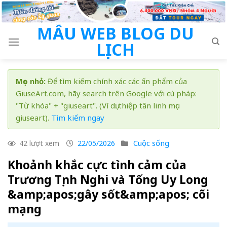
Skip
to
MẪU WEB BLOG DU
content
LỊCH
Mẹo nhỏ:
Để tìm kiếm chính xác các ấn phẩm của
GiuseArt.com, hãy search trên Google với cú pháp:
"Từ khóa" + "giuseart". (Ví dụ: thiệp tân linh mục
giuseart).
Tìm kiếm ngay
Cuộc sống
42 lượt xem
22/05/2026
Khoảnh khắc cực tình cảm của
Trương Tịnh Nghi và Tống Uy Long
&amp;apos;gây sốt&amp;apos; cõi
mạng