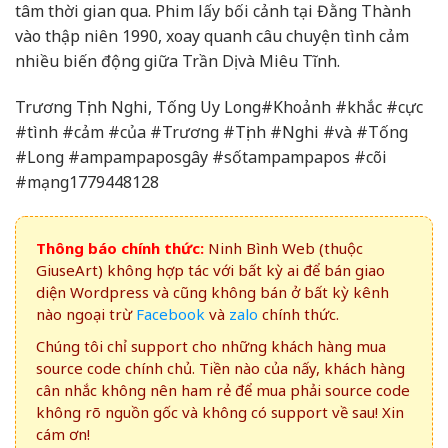
tâm thời gian qua. Phim lấy bối cảnh tại Đằng Thành
vào thập niên 1990, xoay quanh câu chuyện tình cảm
nhiều biến động giữa Trần Dị và Miêu Tĩnh.
Trương Tịnh Nghi, Tống Uy Long#Khoảnh #khắc #cực
#tình #cảm #của #Trương #Tịnh #Nghi #và #Tống
#Long #ampampaposgây #sốtampampapos #cõi
#mạng1779448128
Thông báo chính thức:
Ninh Bình Web (thuộc
GiuseArt) không hợp tác với bất kỳ ai để bán giao
diện Wordpress và cũng không bán ở bất kỳ kênh
nào ngoại trừ
Facebook
và
zalo
chính thức.
Chúng tôi chỉ support cho những khách hàng mua
source code chính chủ. Tiền nào của nấy, khách hàng
cân nhắc không nên ham rẻ để mua phải source code
không rõ nguồn gốc và không có support về sau! Xin
cám ơn!