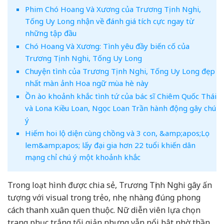
Phim Chó Hoang Và Xương của Trương Tịnh Nghi,
Tống Uy Long nhận về đánh giá tích cực ngay từ
những tập đầu
Chó Hoang Và Xương: Tình yêu đầy biến cố của
Trương Tịnh Nghi, Tống Uy Long
Chuyện tình của Trương Tịnh Nghi, Tống Uy Long đẹp
nhất màn ảnh Hoa ngữ mùa hè này
Ồn ào khoảnh khắc tình tứ của bác sĩ Chiêm Quốc Thái
và Lona Kiều Loan, Ngọc Loan Trần hành động gây chú
ý
Hiếm hoi lộ diện cùng chồng và 3 con, &amp;apos;Lọ
lem&amp;apos; lấy đại gia hơn 22 tuổi khiến dân
mạng chỉ chú ý một khoảnh khắc
Trong loạt hình được chia sẻ, Trương Tịnh Nghi gây ấn
tượng với visual trong trẻo, nhẹ nhàng đúng phong
cách thanh xuân quen thuộc. Nữ diễn viên lựa chọn
trang phục trắng tối giản nhưng vẫn nổi bật nhờ thần