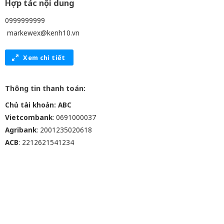
Hợp tác nội dung
0999999999
markewex@kenh10.vn
Xem chi tiết
Thông tin thanh toán:
Chủ tài khoản: ABC
Vietcombank
: 0691000037
Agribank
: 2001235020618
ACB
: 2212621541234