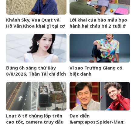
Khánh Sky, Vua Quạt và
Lời khai của bảo mẫu bạo
Hồ Văn Khoa khai gì tại cơ
hành hai cháu bé 2 tuổi ở
quan công an?
trường mầm non tại
TPHCM
Đúng 6h sáng thứ Bảy
Vì sao Trường Giang có
8/8/2026, Thần Tài chỉ đích
biệt danh
danh 3 con giáp rơi trúng
&amp;apos;Mười
hố vàng, tiền bạc ùa về
Khó&amp;apos;?
nhà như lũ cuốn
Loạt ô tô thủng lốp trên
Đạo diễn
cao tốc, camera truy dấu
&amp;apos;Spider-Man:
hàng trăm km tìm
Brand New
&amp;apos;thủ
Day&amp;apos; lên tiếng