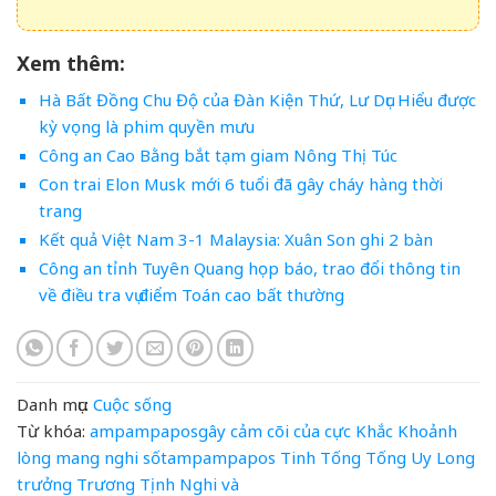
Xem thêm:
Hà Bất Đồng Chu Độ của Đàn Kiện Thứ, Lư Dục Hiểu được
kỳ vọng là phim quyền mưu
Công an Cao Bằng bắt tạm giam Nông Thị Túc
Con trai Elon Musk mới 6 tuổi đã gây cháy hàng thời
trang
Kết quả Việt Nam 3-1 Malaysia: Xuân Son ghi 2 bàn
Công an tỉnh Tuyên Quang họp báo, trao đổi thông tin
về điều tra vụ điểm Toán cao bất thường
Danh mục:
Cuộc sống
Từ khóa:
ampampaposgây
cảm
cõi
của
cực
Khắc
Khoảnh
lòng
mang
nghi
sốtampampapos
Tinh
Tống
Tống Uy Long
trưởng
Trương Tịnh Nghi
và