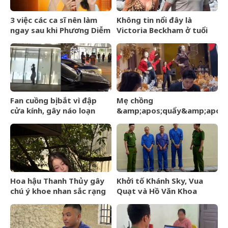
3 việc các ca sĩ nên làm
Không tin nổi đây là
ngay sau khi Phương Diễm
Victoria Beckham ở tuổi
Huyền bị khởi tố
52
Fan cuồng bị bắt vì đập
Mẹ chồng
cửa kính, gây náo loạn
&amp;apos;quẩy&amp;apos;
trước thềm BlackPink kỷ
hết mình trên sân khấu, cô
niệm 10 năm
dâu nói một câu, lời đáp
của chú rể gây sốt
Hoa hậu Thanh Thủy gây
Khởi tố Khánh Sky, Vua
chú ý khoe nhan sắc rạng
Quạt và Hồ Văn Khoa
rỡ, úp mở chuyện hẹn hò