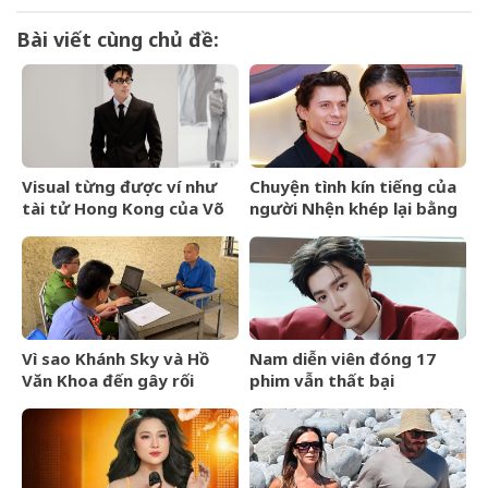
Bài viết cùng chủ đề:
Visual từng được ví như
Chuyện tình kín tiếng của
tài tử Hong Kong của Võ
người Nhện khép lại bằng
Điền Gia Huy bất ngờ gây
lễ cưới riêng tư
tranh cãi vì một thay đổi
Vì sao Khánh Sky và Hồ
Nam diễn viên đóng 17
Văn Khoa đến gây rối
phim vẫn thất bại
nhưng Vua Quạt cũng bị
khởi tố?