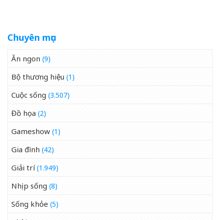
phạm&amp;apos;
về tin đồn liên quan đến
Thành Long
Chuyên mục
Ăn ngon
(9)
Bộ thương hiệu
(1)
Cuộc sống
(3.507)
Đồ họa
(2)
Gameshow
(1)
Gia đình
(42)
Giải trí
(1.949)
Nhịp sống
(8)
Sống khỏe
(5)