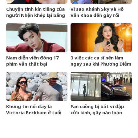
Chuyện tình kín tiếng của
Vì sao Khánh Sky và Hồ
người Nhện khép lại bằng
Văn Khoa đến gây rối
lễ cưới riêng tư
nhưng Vua Quạt cũng bị
khởi tố?
Nam diễn viên đóng 17
3 việc các ca sĩ nên làm
phim vẫn thất bại
ngay sau khi Phương Diễm
Huyền bị khởi tố
Không tin nổi đây là
Fan cuồng bị bắt vì đập
Victoria Beckham ở tuổi
cửa kính, gây náo loạn
52
trước thềm BlackPink kỷ
niệm 10 năm