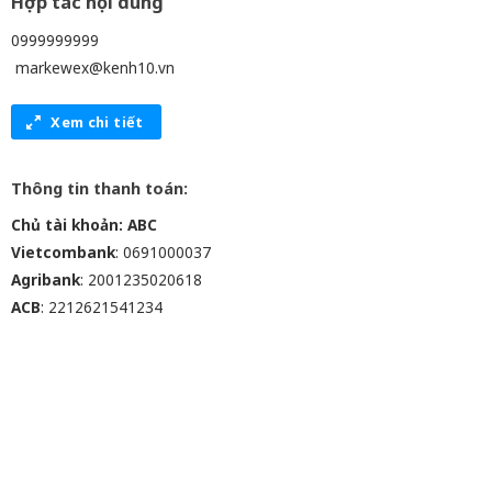
Hợp tác nội dung
0999999999
markewex@kenh10.vn
Xem chi tiết
Thông tin thanh toán:
Chủ tài khoản: ABC
Vietcombank
: 0691000037
Agribank
: 2001235020618
ACB
: 2212621541234