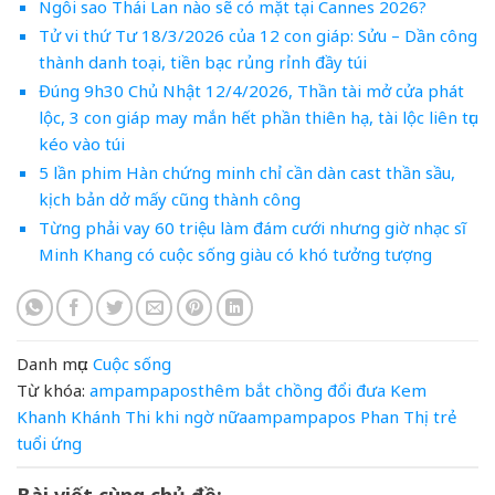
Ngôi sao Thái Lan nào sẽ có mặt tại Cannes 2026?
Tử vi thứ Tư 18/3/2026 của 12 con giáp: Sửu – Dần công
thành danh toại, tiền bạc rủng rỉnh đầy túi
Đúng 9h30 Chủ Nhật 12/4/2026, Thần tài mở cửa phát
lộc, 3 con giáp may mắn hết phần thiên hạ, tài lộc liên tục
kéo vào túi
5 lần phim Hàn chứng minh chỉ cần dàn cast thần sầu,
kịch bản dở mấy cũng thành công
Từng phải vay 60 triệu làm đám cưới nhưng giờ nhạc sĩ
Minh Khang có cuộc sống giàu có khó tưởng tượng
Danh mục:
Cuộc sống
Từ khóa:
ampampaposthêm
bắt
chồng
đổi
đưa
Kem
Khanh
Khánh Thi
khi
ngờ
nữaampampapos
Phan
Thị
trẻ
tuổi
ứng
Bài viết cùng chủ đề: