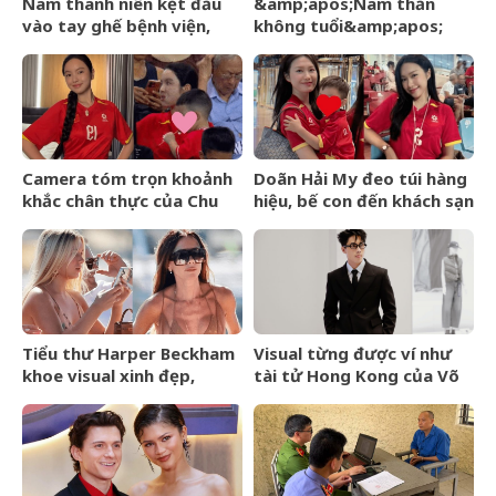
Nam thanh niên kẹt đầu
&amp;apos;Nam thần
vào tay ghế bệnh viện,
không tuổi&amp;apos;
người bạn đến cứu cũng
Hoa ngữ từng gặp tai nạn
rơi vào tình cảnh khó tin
nghiêm trọng giờ ra sao?
Camera tóm trọn khoảnh
Doãn Hải My đeo túi hàng
khắc chân thực của Chu
hiệu, bế con đến khách sạn
Thanh Huyền trên sân Mỹ
gặp Văn Hậu, visual cam
Đình
thường có còn xinh đẹp
như ảnh tự đăng?
Tiểu thư Harper Beckham
Visual từng được ví như
khoe visual xinh đẹp,
tài tử Hong Kong của Võ
thanh xuân mơn mởn trên
Điền Gia Huy bất ngờ gây
du thuyền triệu đô, đọ sắc
tranh cãi vì một thay đổi
cùng mẹ