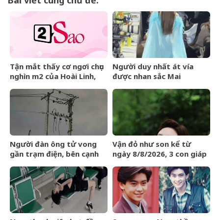
Tận mắt thấy cơ ngơi chục
Người duy nhất át vía
nghìn m2 của Hoài Linh,
được nhan sắc Mai
danh ca Chế Linh thốt lên
Phương Thúy: Đẹp đến nỗi
câu bất ngờ
kim cương cũng không
sánh bằng
Người đàn ông tử vong
Vận đỏ như son kể từ
gần trạm điện, bên cạnh
ngày 8/8/2026, 3 con giáp
có kìm cộng lực
chẳng cần bon chen, tiền
vào như nước, sự nghiệp
hanh thông