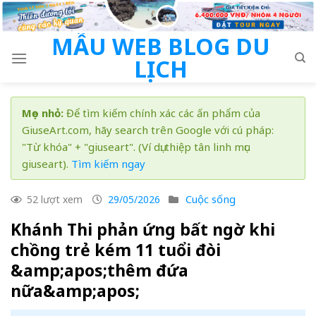
Skip
to
MẪU WEB BLOG DU
content
LỊCH
Mẹo nhỏ:
Để tìm kiếm chính xác các ấn phẩm của
GiuseArt.com, hãy search trên Google với cú pháp:
"Từ khóa" + "giuseart". (Ví dụ: thiệp tân linh mục
giuseart).
Tìm kiếm ngay
Cuộc sống
52 lượt xem
29/05/2026
Khánh Thi phản ứng bất ngờ khi
chồng trẻ kém 11 tuổi đòi
&amp;apos;thêm đứa
nữa&amp;apos;