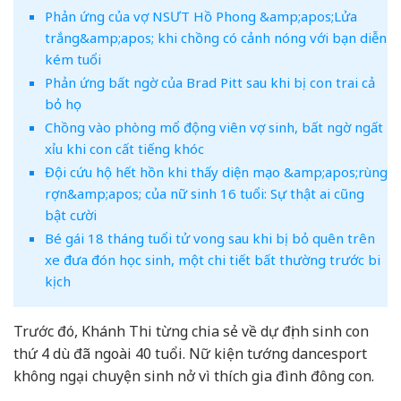
Phản ứng của vợ NSƯT Hồ Phong &amp;apos;Lửa
trắng&amp;apos; khi chồng có cảnh nóng với bạn diễn
kém tuổi
Phản ứng bất ngờ của Brad Pitt sau khi bị con trai cả
bỏ họ
Chồng vào phòng mổ động viên vợ sinh, bất ngờ ngất
xỉu khi con cất tiếng khóc
Đội cứu hộ hết hồn khi thấy diện mạo &amp;apos;rùng
rợn&amp;apos; của nữ sinh 16 tuổi: Sự thật ai cũng
bật cười
Bé gái 18 tháng tuổi tử vong sau khi bị bỏ quên trên
xe đưa đón học sinh, một chi tiết bất thường trước bi
kịch
Trước đó, Khánh Thi từng chia sẻ về dự định sinh con
thứ 4 dù đã ngoài 40 tuổi. Nữ kiện tướng dancesport
không ngại chuyện sinh nở vì thích gia đình đông con.