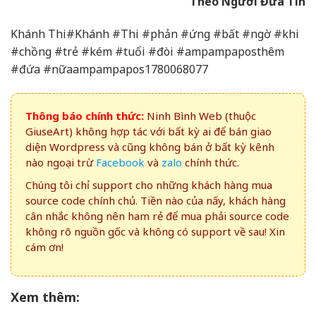
Theo Người Đưa Tin
Khánh Thi#Khánh #Thi #phản #ứng #bất #ngờ #khi
#chồng #trẻ #kém #tuổi #đòi #ampampaposthêm
#đứa #nữaampampapos1780068077
Thông báo chính thức:
Ninh Bình Web (thuộc
GiuseArt) không hợp tác với bất kỳ ai để bán giao
diện Wordpress và cũng không bán ở bất kỳ kênh
nào ngoại trừ
Facebook
và
zalo
chính thức.
Chúng tôi chỉ support cho những khách hàng mua
source code chính chủ. Tiền nào của nấy, khách hàng
cân nhắc không nên ham rẻ để mua phải source code
không rõ nguồn gốc và không có support về sau! Xin
cám ơn!
Xem thêm: