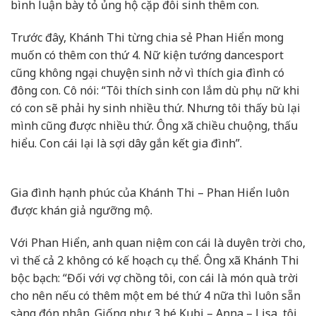
bình luận bày tỏ ủng hộ cặp đôi sinh thêm con.
Trước đây, Khánh Thi từng chia sẻ Phan Hiển mong
muốn có thêm con thứ 4. Nữ kiện tướng dancesport
cũng không ngại chuyện sinh nở vì thích gia đình có
đông con. Cô nói: “Tôi thích sinh con lắm dù phụ nữ khi
có con sẽ phải hy sinh nhiều thứ. Nhưng tôi thấy bù lại
mình cũng được nhiều thứ. Ông xã chiều chuộng, thấu
hiểu. Con cái lại là sợi dây gắn kết gia đình”.
Gia đình hạnh phúc của Khánh Thi – Phan Hiển luôn
được khán giả ngưỡng mộ.
Với Phan Hiển, anh quan niệm con cái là duyên trời cho,
vì thế cả 2 không có kế hoạch cụ thể. Ông xã Khánh Thi
bộc bạch: “Đối với vợ chồng tôi, con cái là món quà trời
cho nên nếu có thêm một em bé thứ 4 nữa thì luôn sẵn
sàng đón nhận. Giống như 3 bé Kubi – Anna – Lisa, tôi