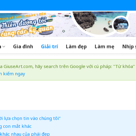
a
Gia đình
Giải trí
Làm đẹp
Làm mẹ
Nhịp 
a GiuseArt.com, hãy search trên Google với cú pháp: "Từ khóa"
m kiếm ngay
i lựa chọn tin vào chúng tôi”
g con mắt khác
 khác nhau của phái đẹp