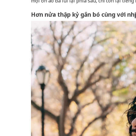
mọi ồn ào đã lùi lại phía sau, chỉ còn lại tiếng
Hơn nửa thập kỷ gắn bó cùng với nhị