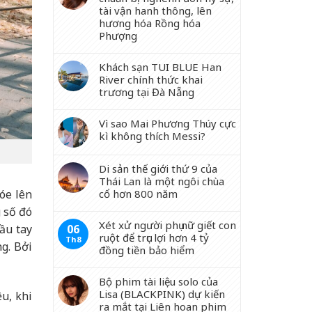
tài vận hanh thông, lên
hương hóa Rồng hóa
Phượng
Khách sạn TUI BLUE Han
River chính thức khai
trương tại Đà Nẵng
Vì sao Mai Phương Thúy cực
kì không thích Messi?
Di sản thế giới thứ 9 của
Thái Lan là một ngôi chùa
óe lên
cổ hơn 800 năm
g số đó
Xét xử người phụ nữ giết con
ầu tay
06
ruột để trục lợi hơn 4 tỷ
Th8
g. Bởi
đồng tiền bảo hiểm
Bộ phim tài liệu solo của
Lisa (BLACKPINK) dự kiến
u, khi
ra mắt tại Liên hoan phim