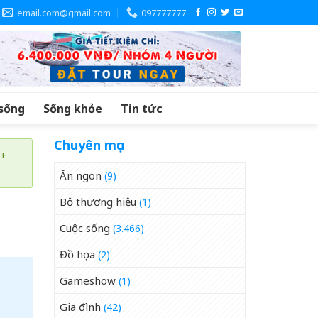
email.com@gmail.com
097777777
sống
Sống khỏe
Tin tức
Chuyên mục
 +
Ăn ngon
(9)
Bộ thương hiệu
(1)
Cuộc sống
(3.466)
Đồ họa
(2)
Gameshow
(1)
Gia đình
(42)