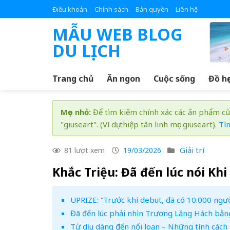
Skip
Điều khoản
Chính sách
Bản quyền
Liên hệ
to
MẪU WEB BLOG
content
DU LỊCH
Trang chủ
Ăn ngon
Cuộc sống
Đồ họ
Mẹo nhỏ:
Để tìm kiếm chính xác các ấn phẩm củ
"giuseart". (Ví dụ: thiệp tân linh mục giuseart).
Tì
Giải trí
81 lượt xem
19/03/2026
Khắc Triệu: Đã đến lúc nói Khi
UPRIZE: “Trước khi debut, đã có 10.000 ngườ
Đã đến lúc phải nhìn Trương Lăng Hách bằn
Từ dịu dàng đến nổi loạn – Những tính cách