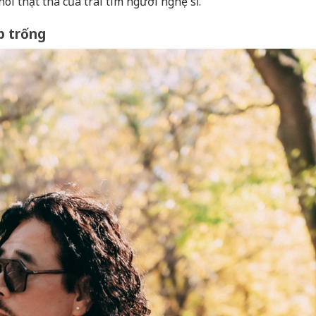
 nói thật thà của trái tim người nghệ sĩ.
p trống