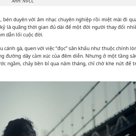
Ảnh: NVCC
i, bén duyên với âm nhạc chuyên nghiệp rồi miệt mài đi qu
kỷ là quãng thời gian đủ dài để một đời người thay đổi nhiề
m dẫn lối cuộc đời.
au cánh gà, quen với việc “đọc” sân khấu như thuộc chính lò
từng đường dây cảm xúc của đêm diễn. Nhưng ở một tầng sâ
ớc ngầm, chảy bền bỉ qua năm tháng, chỉ chờ khe nứt để tr