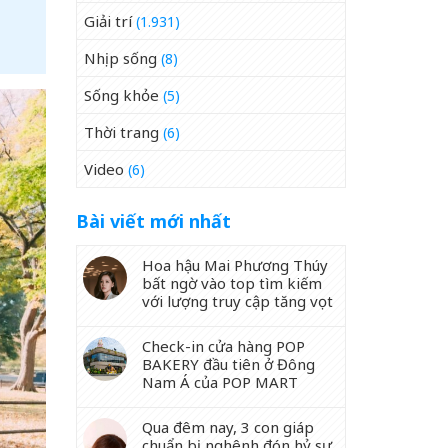
Giải trí
(1.931)
Nhịp sống
(8)
Sống khỏe
(5)
Thời trang
(6)
Video
(6)
Bài viết mới nhất
Hoa hậu Mai Phương Thúy
bất ngờ vào top tìm kiếm
với lượng truy cập tăng vọt
Check-in cửa hàng POP
BAKERY đầu tiên ở Đông
Nam Á của POP MART
Qua đêm nay, 3 con giáp
chuẩn bị nghênh đón hỷ sự,