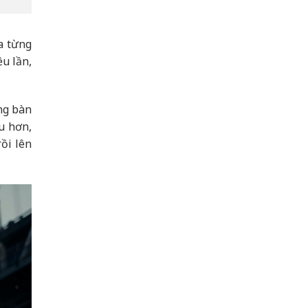
a từng
u lần,
ng bàn
u hơn,
ồi lên