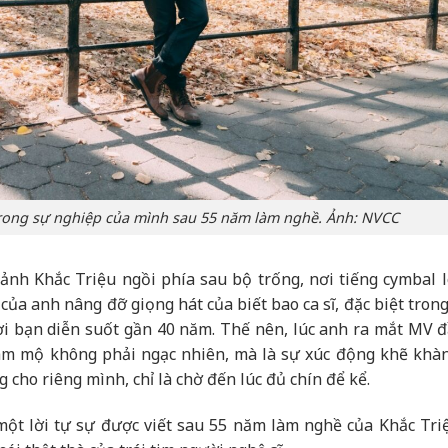
 trong sự nghiệp của mình sau 55 năm làm nghề. Ảnh: NVCC
ảnh Khắc Triệu ngồi phía sau bộ trống, nơi tiếng cymbal l
của anh nâng đỡ giọng hát của biết bao ca sĩ, đặc biệt tron
ời bạn diễn suốt gần 40 năm. Thế nên, lúc anh ra mắt MV đ
hâm mộ không phải ngạc nhiên, mà là sự xúc động khẽ khàn
 cho riêng mình, chỉ là chờ đến lúc đủ chín để kể.
ột lời tự sự được viết sau 55 năm làm nghề của Khắc Triệ