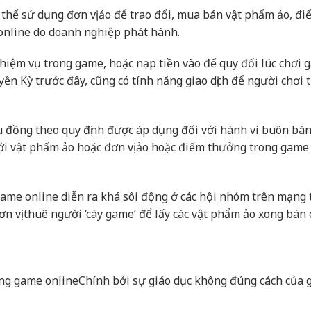
 thể sử dụng đơn vị ảo để trao đổi, mua bán vật phẩm ảo, đi
online do doanh nghiệp phát hành.
nhiệm vụ trong game, hoặc nạp tiền vào để quy đổi lúc chơi 
n Kỳ trước đây, cũng có tính năng giao dịch để người chơi 
ệu đồng theo quy định được áp dụng đối với hành vi buôn bá
với vật phẩm ảo hoặc đơn vị ảo hoặc điểm thưởng trong game
game online diễn ra khá sôi động ở các hội nhóm trên mạng 
ơn vị thuê người ‘cày game’ để lấy các vật phẩm ảo xong bán
ặng game online
Chính bởi sự giáo dục không đúng cách của 