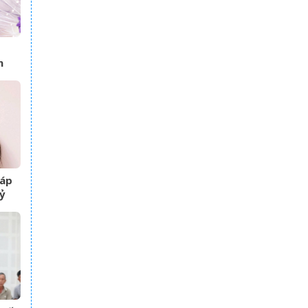
n
ình
,
iáp
ỷ
g,
óa