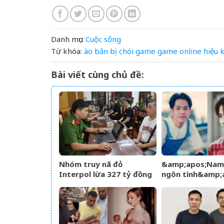
Danh mục:
Cuộc sống
Từ khóa:
ào
bản
bị
chói
game
game online
hiệu
k
Bài viết cùng chủ đề:
Nhóm truy nã đỏ
&amp;apos;Nam
Interpol lừa 327 tỷ đồng
ngôn tình&amp;
sa lưới khi ẩn náu ở Bắc
từng làm nghề g
Ninh
U60 vẫn như tha