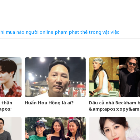
hi
mua
nào
người
online
phạm
phạt
thế
trong
vật
việc
 thần
Huấn Hoa Hồng là ai?
Dâu cả nhà Beckham bị
apos;
&amp;apos;copy&amp
iao báo,
phong cách mẹ chồng
nh niên
Victoria giữa sóng gió
tộc