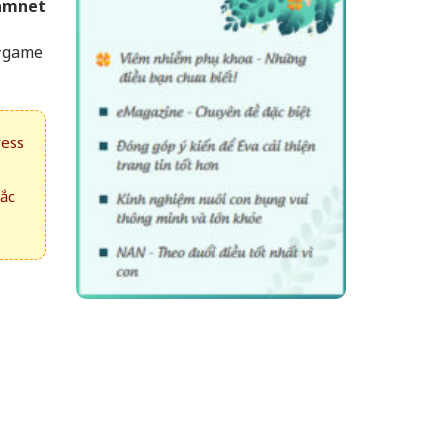
amnet
 #game
ress
hắc