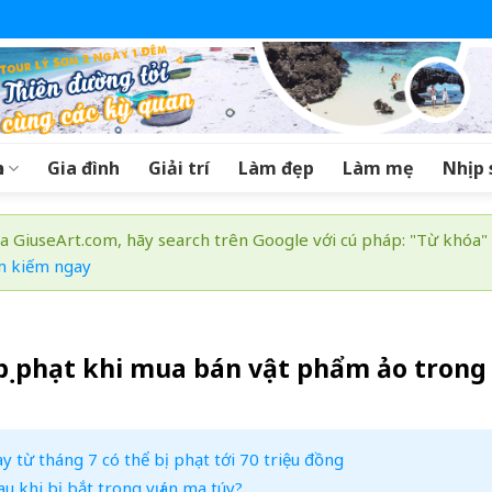
a
Gia đình
Giải trí
Làm đẹp
Làm mẹ
Nhịp 
a GiuseArt.com, hãy search trên Google với cú pháp: "Từ khóa"
m kiếm ngay
 bị phạt khi mua bán vật phẩm ảo trong
y từ tháng 7 có thể bị phạt tới 70 triệu đồng
u khi bị bắt trong vụ án ma túy?