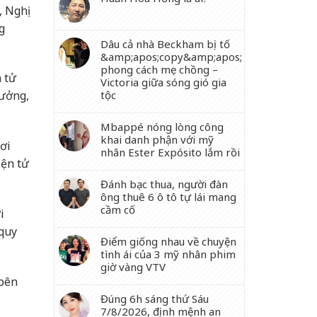
, Nghị
g
Dâu cả nhà Beckham bị tố
&amp;apos;copy&amp;apos;
phong cách mẹ chồng –
n tử
Victoria giữa sóng gió gia
tộc
hưởng,
Mbappé nóng lòng công
khai danh phận với mỹ
ơi
nhân Ester Expósito lắm rồi
iện tử
Đánh bạc thua, người đàn
ông thuê 6 ô tô tự lái mang
cầm cố
i
 quy
Điểm giống nhau về chuyện
tình ái của 3 mỹ nhân phim
giờ vàng VTV
 bên
Đúng 6h sáng thứ Sáu
7/8/2026, định mệnh an