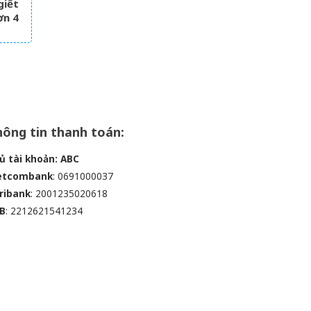
giết
ơn 4
m
ông tin thanh toán:
ủ tài khoản: ABC
etcombank
: 0691000037
ribank
: 2001235020618
B
: 2212621541234