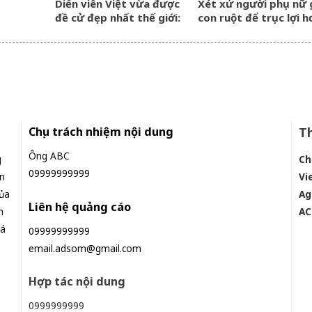
Diễn viên Việt vừa được
Xét xử người phụ nữ 
đề cử đẹp nhất thế giới:
con ruột để trục lợi h
Gương mặt hoàn hảo khó
tỷ đồng tiền bảo hiể
cưỡng, ăn tiền nhất là đôi
mắt cực phẩm
Chịu trách nhiệm nội dung
Th
Ông ABC
g
Ch
09999999999
n
Vi
ủa
Ag
Liên hệ quảng cáo
n
AC
iá
09999999999
email.adsom@gmail.com
Hợp tác nội dung
0999999999