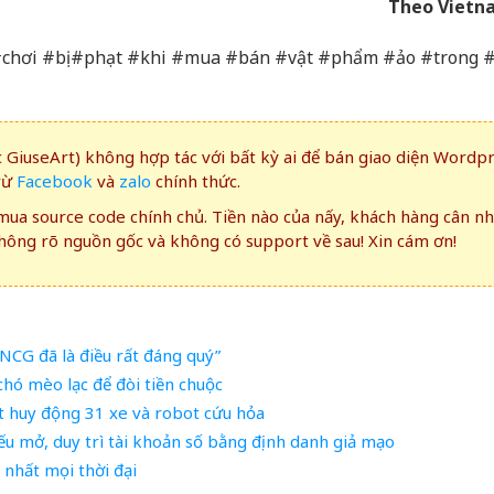
Theo Vietn
#chơi #bị #phạt #khi #mua #bán #vật #phẩm #ảo #trong
GiuseArt) không hợp tác với bất kỳ ai để bán giao diện Wordp
rừ
Facebook
và
zalo
chính thức.
ua source code chính chủ. Tiền nào của nấy, khách hàng cân n
ông rõ nguồn gốc và không có support về sau! Xin cám ơn!
CG đã là điều rất đáng quý”
hó mèo lạc để đòi tiền chuộc
át huy động 31 xe và robot cứu hỏa
ếu mở, duy trì tài khoản số bằng định danh giả mạo
c nhất mọi thời đại