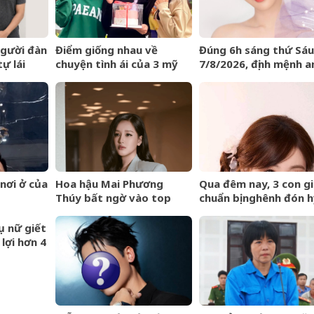
người đàn
Điểm giống nhau về
Đúng 6h sáng thứ Sáu
ự lái
chuyện tình ái của 3 mỹ
7/8/2026, định mệnh a
nhân phim giờ vàng VTV
bài, 3 con giáp vận tr
như cá chép hóa rồng
giàu có lên bất chấp
nơi ở của
Hoa hậu Mai Phương
Qua đêm nay, 3 con g
Thúy bất ngờ vào top
chuẩn bị nghênh đón h
tìm kiếm với lượng truy
sự, tài vận hanh thôn
cập tăng vọt
lên hương hóa Rồng h
ụ nữ giết
Phượng
lợi hơn 4
o hiểm