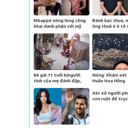
Mbappé nóng lòng công
Đánh bạc thua, 
khai danh phận với mỹ
ông thuê 6 ô tô t
nhân Ester Expósito lắm
mang cầm cố
rồi
Bé gái 11 tuổi bị người
Nóng: Khám xét 
tình của mẹ đánh đập,
Huấn Hoa Hồng
bắt quỳ xuyên đêm
Xét xử người ph
con ruột để trục 
tỷ đồng tiền bả