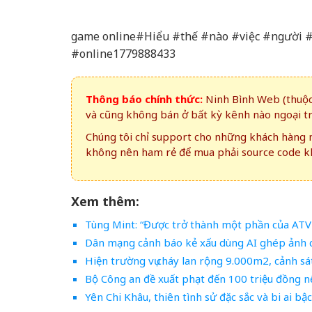
game online#Hiểu #thế #nào #việc #người 
#online1779888433
Thông báo chính thức:
Ninh Bình Web (thuộc 
và cũng không bán ở bất kỳ kênh nào ngoại t
Chúng tôi chỉ support cho những khách hàng m
không nên ham rẻ để mua phải source code kh
Xem thêm:
Tùng Mint: “Được trở thành một phần của ATVN
Dân mạng cảnh báo kẻ xấu dùng AI ghép ảnh c
Hiện trường vụ cháy lan rộng 9.000m2, cảnh s
Bộ Công an đề xuất phạt đến 100 triệu đồng n
Yên Chi Khâu, thiên tình sử đặc sắc và bi ai bậ