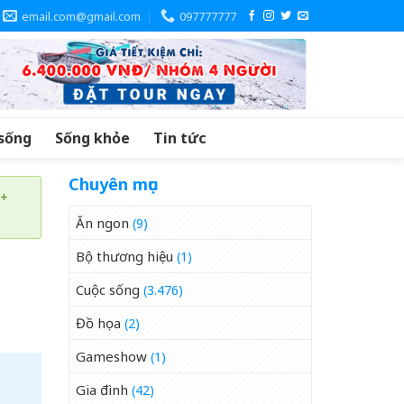
email.com@gmail.com
097777777
sống
Sống khỏe
Tin tức
Chuyên mục
 +
Ăn ngon
(9)
Bộ thương hiệu
(1)
Cuộc sống
(3.476)
Đồ họa
(2)
Gameshow
(1)
Gia đình
(42)