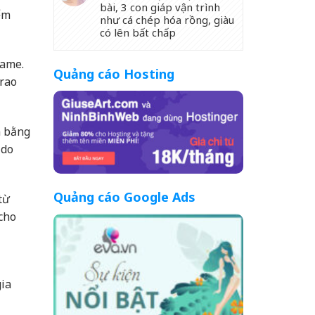
bài, 3 con giáp vận trình
ểm
như cá chép hóa rồng, giàu
có lên bất chấp
game.
Quảng cáo Hosting
trao
n bằng
 do
Quảng cáo Google Ads
từ
 cho
gia