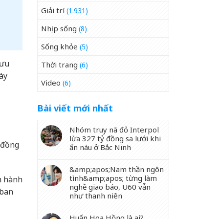
Giải trí
(1.931)
Nhịp sống
(8)
Sống khỏe
(5)
bưu
Thời trang
(6)
gày
Video
(6)
Bài viết mới nhất
Nhóm truy nã đỏ Interpol
lừa 327 tỷ đồng sa lưới khi
0 đồng
ẩn náu ở Bắc Ninh
&amp;apos;Nam thần ngôn
tình&amp;apos; từng làm
m hành
nghề giao báo, U60 vẫn
 ban
như thanh niên
Huấn Hoa Hồng là ai?