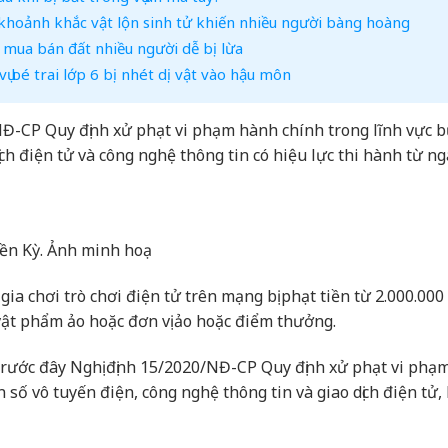
 khoảnh khắc vật lộn sinh tử khiến nhiều người bàng hoàng
ò mua bán đất nhiều người dễ bị lừa
ụ bé trai lớp 6 bị nhét dị vật vào hậu môn
Đ-CP Quy định xử phạt vi phạm hành chính trong lĩnh vực 
ịch điện tử và công nghệ thông tin có hiệu lực thi hành từ n
ền Kỳ. Ảnh minh hoạ
gia chơi trò chơi điện tử trên mạng bị phạt tiền từ 2.000.00
vật phẩm ảo hoặc đơn vị ảo hoặc điểm thưởng.
 trước đây Nghị định 15/2020/NĐ-CP Quy định xử phạt vi phạ
n số vô tuyến điện, công nghệ thông tin và giao dịch điện tử,