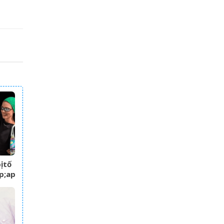
 tố
;apos;
 –
 gia