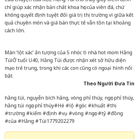
chỉ giúp xác nhận bản chất khoa học của viên đá, chứ
không quyết định tuyệt đối giá trị thị trường vì giữa kết
quả chuyên môn và giá bán thực tế vẫn tồn tại khoảng
cách lớn.
Màn ‘lột xác’ ấn tượng của 5 nhóc tì nhà hot mom Hằng
Túi
Ở tuổi U40, Hằng Túi được nhận xét sở hữu diện
mạo trẻ trung, trong khi các con cũng có ngoại hình nổi
bật.
Theo Người Đưa Tin
hằng túi, nguyễn bích hằng, vòng phỉ thúy, ngọc phỉ thúy,
hằng túi ngọc phỉ thúy#Hé #lộ #góc #khuất #thị
#trường #kiểm #định #vụ #vòng #ngọc #tỷ #đồng
#của #Hằng #Túi1779202279