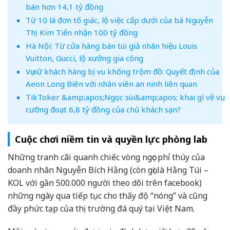
bán hơn 14,1 tỷ đồng
Từ 10 lá đơn tố giác, lộ việc cấp dưới của bà Nguyễn
Thị Kim Tiến nhận 100 tỷ đồng
Hà Nội: Từ cửa hàng bán túi giả nhãn hiệu Louis
Vuitton, Gucci, lộ xưởng gia công
Vụ nữ khách hàng bị vu khống trộm đồ: Quyết định của
Aeon Long Biên với nhân viên an ninh liên quan
TikToker &amp;apos;Ngọc sùi&amp;apos; khai gì về vụ
cưỡng đoạt 6,8 tỷ đồng của chủ khách sạn?
Cuộc chơi niềm tin và quyền lực phòng lab
Những tranh cãi quanh chiếc vòng ngọc phỉ thúy của
doanh nhân Nguyễn Bích Hằng (còn gọi là Hằng Túi –
KOL với gần 500.000 người theo dõi trên facebook)
những ngày qua tiếp tục cho thấy độ “nóng” và cũng
đầy phức tạp của thị trường đá quý tại Việt Nam.