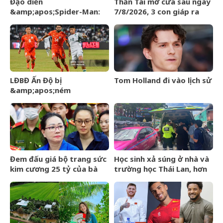
Đạo diễn
Thần Tài mở cửa sau ngày
&amp;apos;Spider-Man:
7/8/2026, 3 con giáp ra
Brand New
đường đụng trúng hố vàng,
Day&amp;apos; lên tiếng
mỏi tay đếm tiền
về tin đồn liên quan đến
Thành Long
LĐBĐ Ấn Độ bị
Tom Holland đi vào lịch sử
&amp;apos;ném
đá&amp;apos; khi định
mang đội hình B dự giải Vô
địch ĐNÁ của FIFA
Đem đấu giá bộ trang sức
Học sinh xả súng ở nhà và
kim cương 25 tỷ của bà
trường học Thái Lan, hơn
Trương Mỹ Lan: Mất hết
20 người thương vong
hóa đơn nhưng món đắt
nhất giá 9,4 tỷ