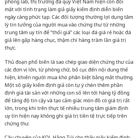
phòng lab, thị trường đá quý Việt Nam hiện còn đối
mặt với tình trạng làm giả giấy kiểm định diễn biến
ngày càng phức tạp. Các đối tượng thường lợi dụng tâm
lý tin tưởng của người mua vào chứng thư từ những
trung tâm uy tín để “thổi giá” các loại đá giá rẻ hoặc đá
giả lên gấp hàng chục, thậm chí hàng trăm lần giá trị
thực.
Thủ đoạn phổ biến là sao chép giao diện chứng thư của
các đơn vị lớn, từ phông chữ, bố cục đến nội dung thể
hiện, khiến người mua khó phân biệt bằng mắt thường.
Một số giấy kiểm định giả còn tự ý chèn thêm phần
định giá tài sản với những con số lên tới hàng tỷ đồng
để tăng độ tin cậy và tạo cảm giác món đồ có giá trị rất
lớn, trong khi trên thực tế nhiều trung tâm giám định
uy tín hiện nay không ghi giá trị tiền tệ trực tiếp trên
chứng thư.
Câu chuyện của KOL Hằng Túi cho thấy giấy kiểm định