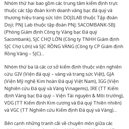
Nhóm thứ hai bao gồm các trung tâm kiểm định trực
thuộc các tập đoàn kinh doanh vàng bạc đá quý và
thương hiệu trang sức lớn: DOJILAB thuộc Tập đoàn
Doji; PNJ Lab thuộc tập đoàn PNJ; SACOMBANK-SBJ
(Phòng Giám định Công ty Vàng bạc Đá quý
Sacombank), SJC CHỢ LỚN (Công ty TNHH Giám định
SJC Chợ Lớn) và SJC RỒNG VÀNG (Công ty CP Giám định
Rồng Vàng – SJC)…
Nhóm thứ ba là các cơ sở kiểm định thuộc viện nghiên
cứu: GIV (Viện đá quý – vàng và trang sức Việt), GJA
(Viện Mỹ nghệ Kim hoàn Đá quý Việt Nam), IGG (Viện
Nghiên cứu Đá quý và Vàng Vinagems), IRE (TT Kiểm
định Vàng bạc Đá quý – Viện Tài nguyên & Môi trường),
VDG (TT Kiểm định Kim cương và Đá quý Thiên nhiên)
và VGC (TT Nghiên cứu Kiểm định Đá quý và Vàng)…
Bên cạnh những tranh cãi về chuyên môn giữa các