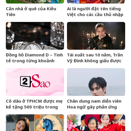
Căn nhà ở quê của Kiều
Ai là người đặt tên tiếng
Tiên
Việt cho các cầu thủ nhập
tịch của đội tuyển Việt
Nam?
Đồng hồ Diamond D – Tinh
Tái xuất sau 10 năm, Trần
tế trong từng khoảnh
Vỹ Đình không giấu được
khắc
nước mắt
Cô dâu ở TPHCM được mẹ
Chân dung nam diễn viên
kế tặng 500 triệu trong
Hoa ngữ gây phản ứng
đám cưới, lời phát biểu
ngược khi than nghèo
‘gây sốt’