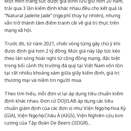
Một món trang sức được gia đình lưu giữ hơn 20 năm,
trải qua 3 lần kiểm định khác nhau đều cho kết quả là
“Natural Jadeite Jade” (ngọc phỉ thúy tự nhiên), nhưng
vẫn trở thành tâm điểm tranh cãi về giá trị thực trên
mạng xã hội.
Trước đó, từ năm 2021, chiếc vòng từng gây chú ý khi
được định giá hơn 2 tỷ đồng. Mức giá này lập tức kéo
theo làn sóng hoài nghi từ cộng đồng mạng, đặc biệt
trong bối cảnh thị trường đá quý tại Việt Nam vốn tồn
tại rất nhiều khoảng xám giữa giấy kiểm định, giá trị
thương mại và niềm tin người mua.
Theo tìm hiểu, mỗi đơn vị lại áp dụng tiêu chuẩn kiểm
định khác nhau. Đơn cử DOJILAB áp dụng các tiêu
chuẩn giám định của các đơn vị như Viện Ngọc học Hoa Kỳ
(GIA), Viện Ngọc học Châu Á (AIGS), Viện Nghiên cứu kim
cương của Tập đoàn De Beers (IIDGR)…