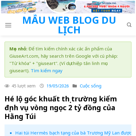
Skip
to
MẪU WEB BLOG DU
content
LỊCH
Mẹo nhỏ:
Để tìm kiếm chính xác các ấn phẩm của
GiuseArt.com, hãy search trên Google với cú pháp:
"Từ khóa" + "giuseart". (Ví dụ: thiệp tân linh mục
giuseart).
Tìm kiếm ngay
Cuộc sống
45 lượt xem
19/05/2026
Hé lộ góc khuất thị trường kiểm
định vụ vòng ngọc 2 tỷ đồng của
Hằng Túi
Hai túi Hermès bạch tạng của bà Trương Mỹ Lan được