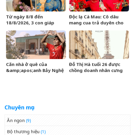
Từ ngày 8/8 đến
Độc lạ Cà Mau: Cô dâu
18/8/2026, 3 con giáp
mang cua trả duyên cho
được trời ban VẬN MAY
dàn bê tráp ngày cưới
HIẾM CÓ, tiền bạc tự động
kéo về
Căn nhà ở quê của
Đỗ Thị Hà tuổi 26 được
&amp;apos;anh Bảy Nghệ
chồng doanh nhân cưng
An&amp;apos; đang nổi
chiều, nhan sắc ngày càng
đình đám MXH
rạng rỡ
Chuyên mục
Ăn ngon
(9)
Bộ thương hiệu
(1)