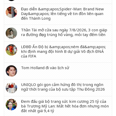
Đạo diễn &amp;apos;Spider-Man: Brand New
Day&amp;apos; lên tiếng về tin đồn liên quan
đến Thành Long
Thần Tài mở cửa sau ngày 7/8/2026, 3 con giáp
ra đường đụng trúng hố vàng, mỏi tay đếm tiền
LĐBĐ Ấn Độ bị &amp;apos;ném đá&amp;apos;
khi định mang đội hình B dự giải Vô địch ĐNÁ
của FIFA
Tom Holland đi vào lịch sử
UNIQLO gói gọn cảm hứng đô thị trong ngôn
ngữ thời trang của bộ sưu tập Thu Đông 2026
Đem đấu giá bộ trang sức kim cương 25 tỷ của
bà Trương Mỹ Lan: Mất hết hóa đơn nhưng món
đắt nhất giá 9,4 tỷ