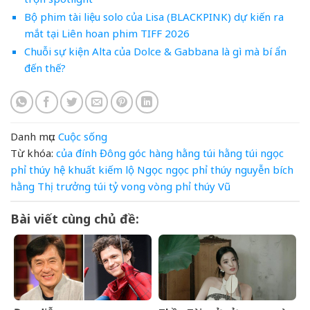
Bộ phim tài liệu solo của Lisa (BLACKPINK) dự kiến ra
mắt tại Liên hoan phim TIFF 2026
Chuỗi sự kiện Alta của Dolce & Gabbana là gì mà bí ẩn
đến thế?
Danh mục:
Cuộc sống
Từ khóa:
của
đính
Đông
góc
hàng
hằng túi
hằng túi ngọc
phỉ thúy
hệ
khuất
kiếm
lộ
Ngọc
ngọc phỉ thúy
nguyễn bích
hằng
Thị
trưởng
túi
tỷ
vong
vòng phỉ thúy
Vũ
Bài viết cùng chủ đề: