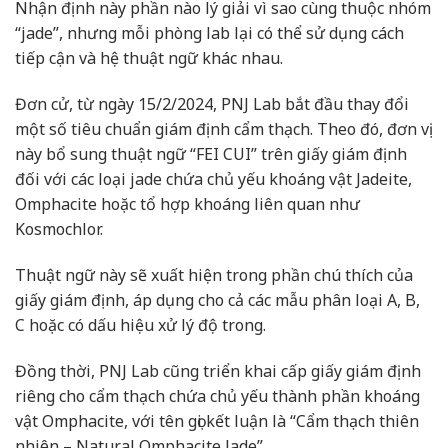
Nhận định này phần nào lý giải vì sao cùng thuộc nhóm
“jade”, nhưng mỗi phòng lab lại có thể sử dụng cách
tiếp cận và hệ thuật ngữ khác nhau.
Đơn cử, từ ngày 15/2/2024, PNJ Lab bắt đầu thay đổi
một số tiêu chuẩn giám định cẩm thạch. Theo đó, đơn vị
này bổ sung thuật ngữ “FEI CUI” trên giấy giám định
đối với các loại jade chứa chủ yếu khoáng vật Jadeite,
Omphacite hoặc tổ hợp khoáng liên quan như
Kosmochlor.
Thuật ngữ này sẽ xuất hiện trong phần chú thích của
giấy giám định, áp dụng cho cả các mẫu phân loại A, B,
C hoặc có dấu hiệu xử lý độ trong.
Đồng thời, PNJ Lab cũng triển khai cấp giấy giám định
riêng cho cẩm thạch chứa chủ yếu thành phần khoáng
vật Omphacite, với tên gọi kết luận là “Cẩm thạch thiên
nhiên – Natural Omphacite Jade”.