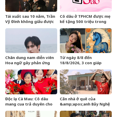
Tái xuất sau 10 năm, Trần
Cô dâu ở TPHCM được mẹ
Vỹ Đình không giấu được
kế tặng 500 triệu trong
nước mắt
đám cưới, lời phát biểu
‘gây sốt’
Chân dung nam diễn viên
Từ ngày 8/8 đến
Hoa ngữ gây phản ứng
18/8/2026, 3 con giáp
ngược khi than nghèo
được trời ban VẬN MAY
HIẾM CÓ, tiền bạc tự động
kéo về
Độc lạ Cà Mau: Cô dâu
Căn nhà ở quê của
mang cua trả duyên cho
&amp;apos;anh Bảy Nghệ
dàn bê tráp ngày cưới
An&amp;apos; đang nổi
đình đám MXH