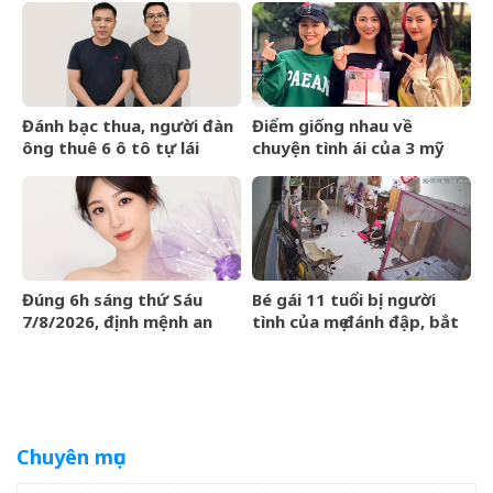
Victoria giữa sóng gió gia
rồi
tộc
Đánh bạc thua, người đàn
Điểm giống nhau về
ông thuê 6 ô tô tự lái
chuyện tình ái của 3 mỹ
mang cầm cố
nhân phim giờ vàng VTV
Đúng 6h sáng thứ Sáu
Bé gái 11 tuổi bị người
7/8/2026, định mệnh an
tình của mẹ đánh đập, bắt
bài, 3 con giáp vận trình
quỳ xuyên đêm
như cá chép hóa rồng,
giàu có lên bất chấp
Chuyên mục