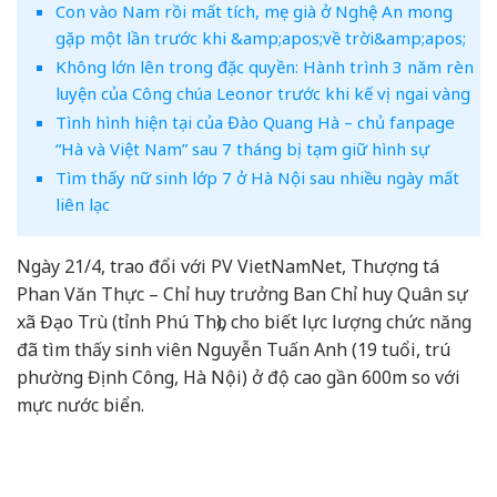
Con vào Nam rồi mất tích, mẹ già ở Nghệ An mong
gặp một lần trước khi &amp;apos;về trời&amp;apos;
Không lớn lên trong đặc quyền: Hành trình 3 năm rèn
luyện của Công chúa Leonor trước khi kế vị ngai vàng
Tình hình hiện tại của Đào Quang Hà – chủ fanpage
“Hà và Việt Nam” sau 7 tháng bị tạm giữ hình sự
Tìm thấy nữ sinh lớp 7 ở Hà Nội sau nhiều ngày mất
liên lạc
Ngày 21/4, trao đổi với PV VietNamNet, Thượng tá
Phan Văn Thực – Chỉ huy trưởng Ban Chỉ huy Quân sự
xã Đạo Trù (tỉnh Phú Thọ), cho biết lực lượng chức năng
đã tìm thấy sinh viên Nguyễn Tuấn Anh (19 tuổi, trú
phường Định Công, Hà Nội) ở độ cao gần 600m so với
mực nước biển.