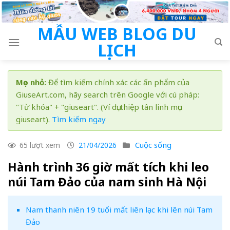
Skip
to
MẪU WEB BLOG DU
content
LỊCH
Mẹo nhỏ:
Để tìm kiếm chính xác các ấn phẩm của
GiuseArt.com, hãy search trên Google với cú pháp:
"Từ khóa" + "giuseart". (Ví dụ: thiệp tân linh mục
giuseart).
Tìm kiếm ngay
Cuộc sống
65 lượt xem
21/04/2026
Hành trình 36 giờ mất tích khi leo
núi Tam Đảo của nam sinh Hà Nội
Nam thanh niên 19 tuổi mất liên lạc khi lên núi Tam
Đảo