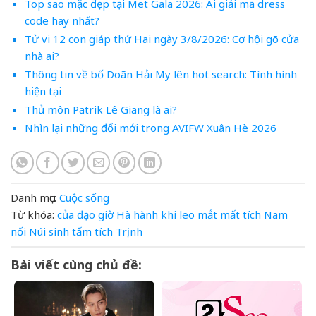
Top sao mặc đẹp tại Met Gala 2026: Ai giải mã dress
code hay nhất?
Tử vi 12 con giáp thứ Hai ngày 3/8/2026: Cơ hội gõ cửa
nhà ai?
Thông tin về bố Doãn Hải My lên hot search: Tình hình
hiện tại
Thủ môn Patrik Lê Giang là ai?
Nhìn lại những đổi mới trong AVIFW Xuân Hè 2026
Danh mục:
Cuộc sống
Từ khóa:
của
đạo
giờ
Hà
hành
khi
leo
mắt
mất tích
Nam
nối
Núi
sinh
tấm
tích
Trịnh
Bài viết cùng chủ đề: