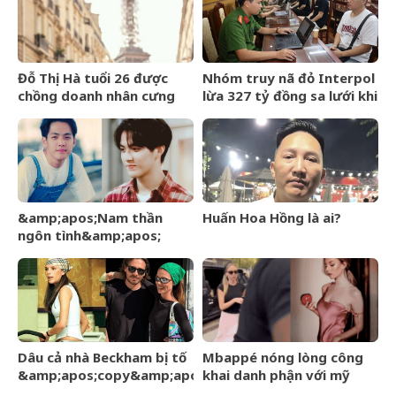
Đỗ Thị Hà tuổi 26 được
Nhóm truy nã đỏ Interpol
chồng doanh nhân cưng
lừa 327 tỷ đồng sa lưới khi
chiều, nhan sắc ngày càng
ẩn náu ở Bắc Ninh
rạng rỡ
&amp;apos;Nam thần
Huấn Hoa Hồng là ai?
ngôn tình&amp;apos;
từng làm nghề giao báo,
U60 vẫn như thanh niên
Dâu cả nhà Beckham bị tố
Mbappé nóng lòng công
&amp;apos;copy&amp;apos;
khai danh phận với mỹ
phong cách mẹ chồng –
nhân Ester Expósito lắm