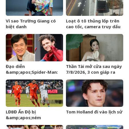
Vì sao Trường Giang có
Loạt ô tô thủng lốp trên
biệt danh
cao tốc, camera truy dấu
&amp;apos;Mười
hàng trăm km tìm
Khó&amp;apos;?
&amp;apos;thủ
phạm&amp;apos;
Đạo diễn
Thần Tài mở cửa sau ngày
&amp;apos;Spider-Man:
7/8/2026, 3 con giáp ra
Brand New
đường đụng trúng hố vàng,
Day&amp;apos; lên tiếng
mỏi tay đếm tiền
về tin đồn liên quan đến
Thành Long
LĐBĐ Ấn Độ bị
Tom Holland đi vào lịch sử
&amp;apos;ném
đá&amp;apos; khi định