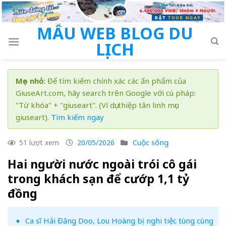
Skip
to
MẪU WEB BLOG DU
content
LỊCH
Mẹo nhỏ:
Để tìm kiếm chính xác các ấn phẩm của
GiuseArt.com, hãy search trên Google với cú pháp:
"Từ khóa" + "giuseart". (Ví dụ: thiệp tân linh mục
giuseart).
Tìm kiếm ngay
Cuộc sống
51 lượt xem
20/05/2026
Hai người nước ngoài trói cô gái
trong khách sạn để cướp 1,1 tỷ
đồng
Ca sĩ Hải Đăng Doo, Lou Hoàng bị nghi tiệc tùng cùng