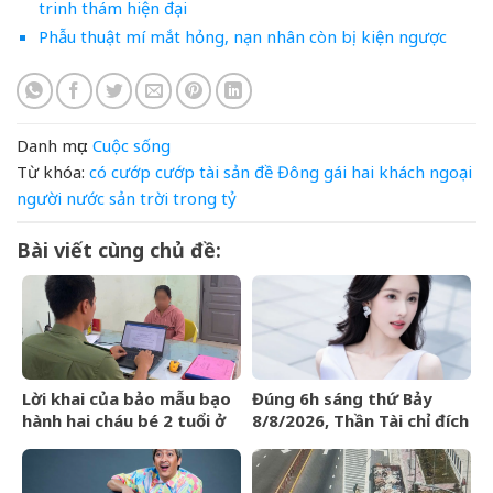
trinh thám hiện đại
Phẫu thuật mí mắt hỏng, nạn nhân còn bị kiện ngược
Danh mục:
Cuộc sống
Từ khóa:
có
cướp
cướp tài sản
đề
Đông
gái
hai
khách
ngoại
người
nước
sản
trời
trong
tỷ
Bài viết cùng chủ đề:
Lời khai của bảo mẫu bạo
Đúng 6h sáng thứ Bảy
hành hai cháu bé 2 tuổi ở
8/8/2026, Thần Tài chỉ đích
trường mầm non tại
danh 3 con giáp rơi trúng
TPHCM
hố vàng, tiền bạc ùa về
nhà như lũ cuốn