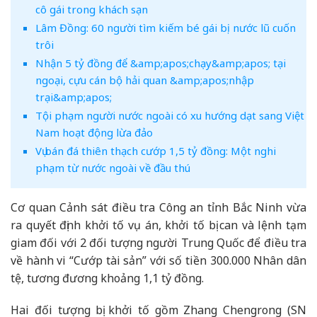
cô gái trong khách sạn
Lâm Đồng: 60 người tìm kiếm bé gái bị nước lũ cuốn
trôi
Nhận 5 tỷ đồng để &amp;apos;chạy&amp;apos; tại
ngoại, cựu cán bộ hải quan &amp;apos;nhập
trại&amp;apos;
Tội phạm người nước ngoài có xu hướng dạt sang Việt
Nam hoạt động lừa đảo
Vụ bán đá thiên thạch cướp 1,5 tỷ đồng: Một nghi
phạm từ nước ngoài về đầu thú
Cơ quan Cảnh sát điều tra Công an tỉnh Bắc Ninh vừa
ra quyết định khởi tố vụ án, khởi tố bị can và lệnh tạm
giam đối với 2 đối tượng người Trung Quốc để điều tra
về hành vi “Cướp tài sản” với số tiền 300.000 Nhân dân
tệ, tương đương khoảng 1,1 tỷ đồng.
Hai đối tượng bị khởi tố gồm Zhang Chengrong (SN