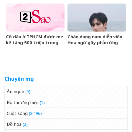
khắc
nước mắt
Cô dâu ở TPHCM được mẹ
Chân dung nam diễn viên
kế tặng 500 triệu trong
Hoa ngữ gây phản ứng
đám cưới, lời phát biểu
ngược khi than nghèo
‘gây sốt’
Chuyên mục
Ăn ngon
(9)
Bộ thương hiệu
(1)
Cuộc sống
(3.496)
Đồ họa
(2)