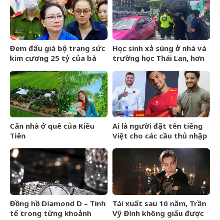
mang đội hình B dự giải Vô
địch ĐNÁ của FIFA
Đem đấu giá bộ trang sức
Học sinh xả súng ở nhà và
kim cương 25 tỷ của bà
trường học Thái Lan, hơn
Trương Mỹ Lan: Mất hết
20 người thương vong
hóa đơn nhưng món đắt
nhất giá 9,4 tỷ
Căn nhà ở quê của Kiều
Ai là người đặt tên tiếng
Tiên
Việt cho các cầu thủ nhập
tịch của đội tuyển Việt
Nam?
Đồng hồ Diamond D – Tinh
Tái xuất sau 10 năm, Trần
tế trong từng khoảnh
Vỹ Đình không giấu được