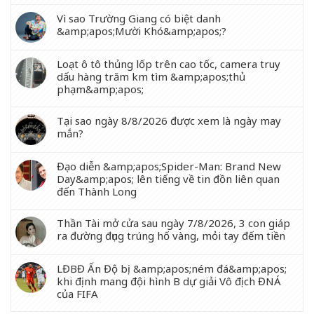
Vì sao Trường Giang có biệt danh
&amp;apos;Mười Khó&amp;apos;?
Loạt ô tô thủng lốp trên cao tốc, camera truy
dấu hàng trăm km tìm &amp;apos;thủ
phạm&amp;apos;
Tại sao ngày 8/8/2026 được xem là ngày may
mắn?
Đạo diễn &amp;apos;Spider-Man: Brand New
Day&amp;apos; lên tiếng về tin đồn liên quan
đến Thành Long
Thần Tài mở cửa sau ngày 7/8/2026, 3 con giáp
ra đường đụng trúng hố vàng, mỏi tay đếm tiền
LĐBĐ Ấn Độ bị &amp;apos;ném đá&amp;apos;
khi định mang đội hình B dự giải Vô địch ĐNÁ
của FIFA