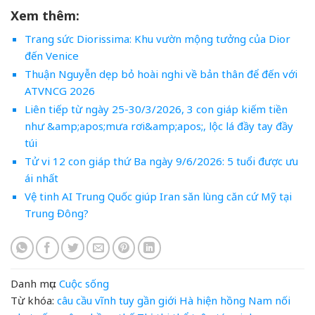
Xem thêm:
Trang sức Diorissima: Khu vườn mộng tưởng của Dior
đến Venice
Thuận Nguyễn dẹp bỏ hoài nghi về bản thân để đến với
ATVNCG 2026
Liên tiếp từ ngày 25-30/3/2026, 3 con giáp kiếm tiền
như &amp;apos;mưa rơi&amp;apos;, lộc lá đầy tay đầy
túi
Tử vi 12 con giáp thứ Ba ngày 9/6/2026: 5 tuổi được ưu
ái nhất
Vệ tinh AI Trung Quốc giúp Iran săn lùng căn cứ Mỹ tại
Trung Đông?
Danh mục:
Cuộc sống
Từ khóa:
câu
cầu vĩnh tuy
gần
giới
Hà
hiện
hồng
Nam
nối