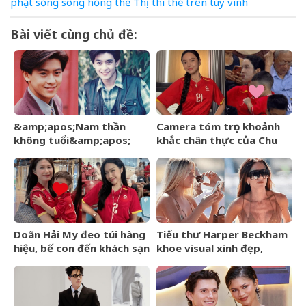
phạt
sống
sông hồng
thế
Thị
thi thể
trên
túy
vinh
Bài viết cùng chủ đề:
&amp;apos;Nam thần
Camera tóm trọn khoảnh
không tuổi&amp;apos;
khắc chân thực của Chu
Hoa ngữ từng gặp tai nạn
Thanh Huyền trên sân Mỹ
nghiêm trọng giờ ra sao?
Đình
Doãn Hải My đeo túi hàng
Tiểu thư Harper Beckham
hiệu, bế con đến khách sạn
khoe visual xinh đẹp,
gặp Văn Hậu, visual cam
thanh xuân mơn mởn trên
thường có còn xinh đẹp
du thuyền triệu đô, đọ sắc
như ảnh tự đăng?
cùng mẹ