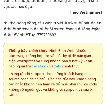
Văn L. đã được lực lượng chức năng tìm thấy gần khu
vực tàu neo đậu.
Theo Vietnamnet
thi thể, sông hồng, cầu vĩnh tuy#Hà #Nội #Phát #hiện
#thi #thể #nam #giới #nổi #trên #sông #Hồng #gần
#cầu #Vĩnh #Tuy1775750692
Thông báo chính thức:
Ninh Bình Web (thuộc
GiuseArt) không hợp tác với bất kỳ ai để bán giao
diện Wordpress và cũng không bán ở bất kỳ kênh
nào ngoại trừ
Facebook
và
zalo
chính thức.
Chúng tôi chỉ support cho những khách hàng mua
source code chính chủ. Tiền nào của nấy, khách hàng
cân nhắc không nên ham rẻ để mua phải source code
không rõ nguồn gốc và không có support về sau! Xin
cám ơn!