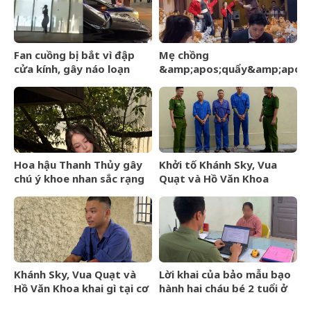
Fan cuồng bị bắt vì đập
Mẹ chồng
cửa kính, gây náo loạn
&amp;apos;quẩy&amp;apos;
trước thềm BlackPink kỷ
hết mình trên sân khấu, cô
niệm 10 năm
dâu nói một câu, lời đáp
của chú rể gây sốt
Hoa hậu Thanh Thủy gây
Khởi tố Khánh Sky, Vua
chú ý khoe nhan sắc rạng
Quạt và Hồ Văn Khoa
rỡ, úp mở chuyện hẹn hò
Khánh Sky, Vua Quạt và
Lời khai của bảo mẫu bạo
Hồ Văn Khoa khai gì tại cơ
hành hai cháu bé 2 tuổi ở
quan công an?
trường mầm non tại