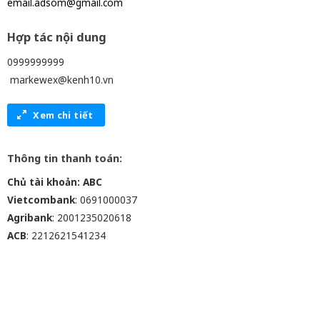
email.adsom@gmail.com
Hợp tác nội dung
0999999999
markewex@kenh10.vn
Xem chi tiết
Thông tin thanh toán:
Chủ tài khoản: ABC
Vietcombank
: 0691000037
Agribank
: 2001235020618
ACB
: 2212621541234