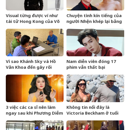
Visual từng được ví như
Chuyện tình kín tiếng của
tài tử Hong Kong của Võ
người Nhện khép lại bằng
Điền Gia Huy bất ngờ gây
lễ cưới riêng tư
tranh cãi vì một thay đổi
Vì sao Khánh Sky và Hồ
Nam diễn viên đóng 17
Văn Khoa đến gây rối
phim vẫn thất bại
nhưng Vua Quạt cũng bị
khởi tố?
3 việc các ca sĩ nên làm
Không tin nổi đây là
ngay sau khi Phương Diễm
Victoria Beckham ở tuổi
Huyền bị khởi tố
52