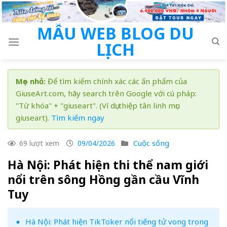
Skip
to
MẪU WEB BLOG DU
content
LỊCH
Mẹo nhỏ:
Để tìm kiếm chính xác các ấn phẩm của
GiuseArt.com, hãy search trên Google với cú pháp:
"Từ khóa" + "giuseart". (Ví dụ: thiệp tân linh mục
giuseart).
Tìm kiếm ngay
Cuộc sống
69 lượt xem
09/04/2026
Hà Nội: Phát hiện thi thể nam giới
nổi trên sông Hồng gần cầu Vĩnh
Tuy
Hà Nội: Phát hiện TikToker nổi tiếng tử vong trong