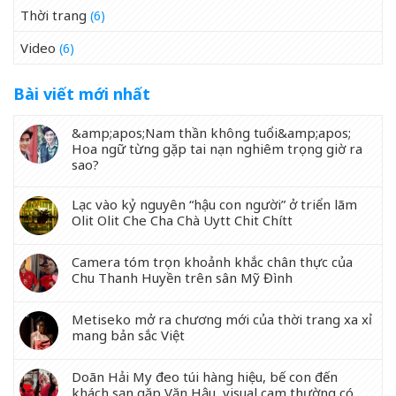
Thời trang
(6)
Video
(6)
Bài viết mới nhất
&amp;apos;Nam thần không tuổi&amp;apos;
Hoa ngữ từng gặp tai nạn nghiêm trọng giờ ra
sao?
Lạc vào kỷ nguyên “hậu con người” ở triển lãm
Olit Olit Che Cha Chà Uytt Chit Chítt
Camera tóm trọn khoảnh khắc chân thực của
Chu Thanh Huyền trên sân Mỹ Đình
Metiseko mở ra chương mới của thời trang xa xỉ
mang bản sắc Việt
Doãn Hải My đeo túi hàng hiệu, bế con đến
khách sạn gặp Văn Hậu, visual cam thường có