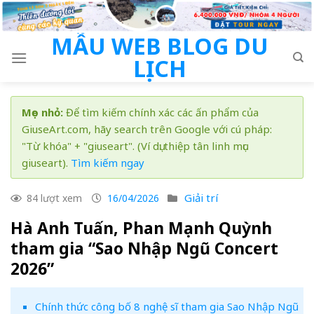
Skip
to
MẪU WEB BLOG DU
content
LỊCH
Mẹo nhỏ:
Để tìm kiếm chính xác các ấn phẩm của
GiuseArt.com, hãy search trên Google với cú pháp:
"Từ khóa" + "giuseart". (Ví dụ: thiệp tân linh mục
giuseart).
Tìm kiếm ngay
Giải trí
84 lượt xem
16/04/2026
Hà Anh Tuấn, Phan Mạnh Quỳnh
tham gia “Sao Nhập Ngũ Concert
2026”
Chính thức công bố 8 nghệ sĩ tham gia Sao Nhập Ngũ