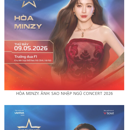
HÒA MINZY. ẢNH: SAO NHẬP NGŨ CONCERT 2026