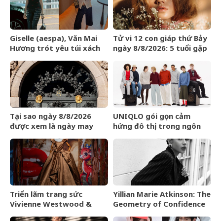
Giselle (aespa), Văn Mai
Tử vi 12 con giáp thứ Bảy
Hương trót yêu túi xách
ngày 8/8/2026: 5 tuổi gặp
LOEWE Amazona 180
may mắn
Tại sao ngày 8/8/2026
UNIQLO gói gọn cảm
được xem là ngày may
hứng đô thị trong ngôn
mắn?
ngữ thời trang của bộ sưu
tập Thu Đông 2026
Triển lãm trang sức
Yillian Marie Atkinson: The
Vivienne Westwood &
Geometry of Confidence
Jewellery đến Bangkok