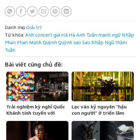
Danh mục:
Giải trí
Từ khóa:
Anh
concert
giá
Hà
Hà Anh Tuấn
mạnh
ngữ
Nhập
Phan
Phan Mạnh Quỳnh
Quỳnh
sao
Sao Nhập Ngũ
thăm
Tuần
Bài viết cùng chủ đề:
Trải nghiệm kỳ nghỉ Quốc
Lạc vào kỷ nguyên “hậu
Khánh tinh tuyển với
con người” ở triển lãm
Regent Phú Quốc
Olit Olit Che Cha Chà Uytt
Chit Chítt