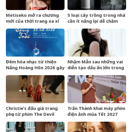
Metiseko mở ra chương
5 loại cây trồng trong nhà
mới của thời trang xa xỉ
cần ít nắng lại dễ chăm
mang bản sắc Việt
sóc
Đêm hòa nhạc từ thiện
Nhậm Mẫn sau những vai
Nắng Hoàng Hôn 2026 gây
diễn tạo dấu ấn lớn trong
quỹ cho bệnh nhân chạy
nửa đầu năm 2026
thận nhân tạo
Christie’s đấu giá trang
Trấn Thành khai máy phim
phục từ phim The Devil
điện ảnh mùa Tết 2027
Wears Prada