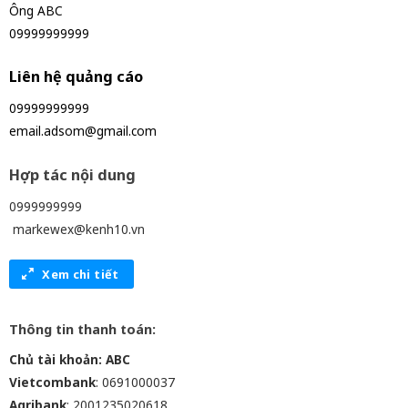
Ông ABC
09999999999
Liên hệ quảng cáo
09999999999
email.adsom@gmail.com
Hợp tác nội dung
0999999999
markewex@kenh10.vn
Xem chi tiết
Thông tin thanh toán:
Chủ tài khoản: ABC
Vietcombank
: 0691000037
Agribank
: 2001235020618