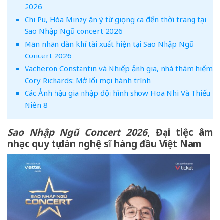
2026
Chi Pu, Hòa Minzy ăn ý từ giọng ca đến thời trang tại
Sao Nhập Ngũ concert 2026
Mãn nhãn dàn khí tài xuất hiện tại Sao Nhập Ngũ
Concert 2026
Vacheron Constantin và Nhiếp ảnh gia, nhà thám hiểm
Cory Richards: Mở lối mọi hành trình
Các Ảnh hậu gia nhập đội hình show Hoa Nhi Và Thiếu
Niên 8
Sao Nhập Ngũ Concert 2026
, Đại tiệc âm
nhạc quy tụ dàn nghệ sĩ hàng đầu Việt Nam