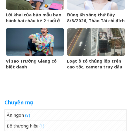
Lời khai của bảo mẫu bạo
Đúng 6h sáng thứ Bảy
hành hai cháu bé 2 tuổi ở
8/8/2026, Thần Tài chỉ đích
trường mầm non tại
danh 3 con giáp rơi trúng
TPHCM
hố vàng, tiền bạc ùa về
nhà như lũ cuốn
Vì sao Trường Giang có
Loạt ô tô thủng lốp trên
biệt danh
cao tốc, camera truy dấu
&amp;apos;Mười
hàng trăm km tìm
Khó&amp;apos;?
&amp;apos;thủ
phạm&amp;apos;
Chuyên mục
Ăn ngon
(9)
Bộ thương hiệu
(1)