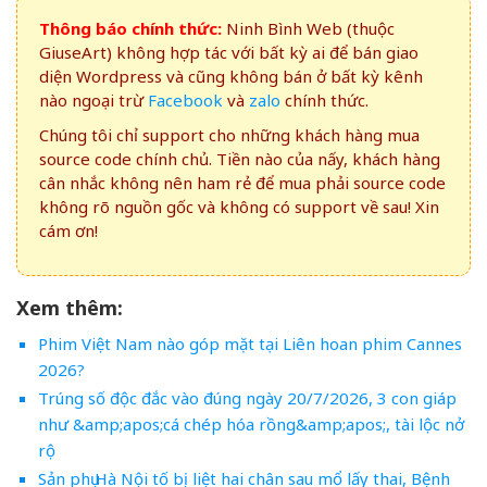
Thông báo chính thức:
Ninh Bình Web (thuộc
GiuseArt) không hợp tác với bất kỳ ai để bán giao
diện Wordpress và cũng không bán ở bất kỳ kênh
nào ngoại trừ
Facebook
và
zalo
chính thức.
Chúng tôi chỉ support cho những khách hàng mua
source code chính chủ. Tiền nào của nấy, khách hàng
cân nhắc không nên ham rẻ để mua phải source code
không rõ nguồn gốc và không có support về sau! Xin
cám ơn!
Xem thêm:
Phim Việt Nam nào góp mặt tại Liên hoan phim Cannes
2026?
Trúng số độc đắc vào đúng ngày 20/7/2026, 3 con giáp
như &amp;apos;cá chép hóa rồng&amp;apos;, tài lộc nở
rộ
Sản phụ Hà Nội tố bị liệt hai chân sau mổ lấy thai, Bệnh