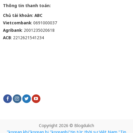
Thông tin thanh toán:
Chủ tài khoản: ABC
Vietcombank
: 0691000037
Agribank
: 2001235020618
ACB
: 2212621541234
Copyright 2026 © Blogdulich
"korean kbj​
"korean bj
"koreanbj​
"tin tức thời sự Việt Nam
"Tin