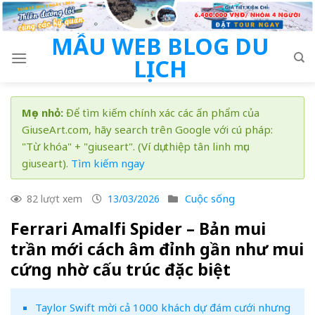
Skip
to
MẪU WEB BLOG DU
content
LỊCH
Mẹo nhỏ:
Để tìm kiếm chính xác các ấn phẩm của
GiuseArt.com, hãy search trên Google với cú pháp:
"Từ khóa" + "giuseart". (Ví dụ: thiệp tân linh mục
giuseart).
Tìm kiếm ngay
Cuộc sống
82 lượt xem
13/03/2026
Ferrari Amalfi Spider – Bản mui
trần mới cách âm đỉnh gần như mui
cứng nhờ cấu trúc đặc biệt
Taylor Swift mời cả 1000 khách dự đám cưới nhưng