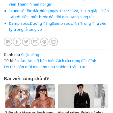
viện Thanh Nhàn nói gì?
Trúng số độc đắc đúng ngày 13/3/2026, 3 con giáp Thần
Tài rót tiền, một bước đổi đời giàu sang sung túc
&amp;apos;Đường Tăng&amp;apos; Trì Trọng Thụy tiều
tụy trong lễ tang vợ
Danh mục:
Cuộc sống
Từ khóa:
Âm
Amalfi
bản
biết
Cách
câu
cung
đắc
đính
Ferrari
gần
mới
mui
nhờ
như
Spider
Trấn
trực
Bài viết cùng chủ đề:
Tiểu thư Harper Beckham
Visual từng được ví như