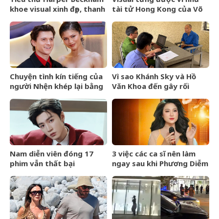
khoe visual xinh đẹp, thanh
tài tử Hong Kong của Võ
xuân mơn mởn trên du
Điền Gia Huy bất ngờ gây
thuyền triệu đô, đọ sắc
tranh cãi vì một thay đổi
cùng mẹ
Chuyện tình kín tiếng của
Vì sao Khánh Sky và Hồ
người Nhện khép lại bằng
Văn Khoa đến gây rối
lễ cưới riêng tư
nhưng Vua Quạt cũng bị
khởi tố?
Nam diễn viên đóng 17
3 việc các ca sĩ nên làm
phim vẫn thất bại
ngay sau khi Phương Diễm
Huyền bị khởi tố