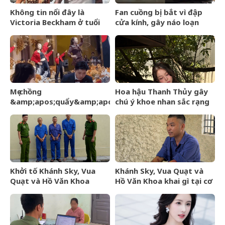
Không tin nổi đây là
Fan cuồng bị bắt vì đập
Victoria Beckham ở tuổi
cửa kính, gây náo loạn
52
trước thềm BlackPink kỷ
niệm 10 năm
Mẹ chồng
Hoa hậu Thanh Thủy gây
&amp;apos;quẩy&amp;apos;
chú ý khoe nhan sắc rạng
hết mình trên sân khấu, cô
rỡ, úp mở chuyện hẹn hò
dâu nói một câu, lời đáp
của chú rể gây sốt
Khởi tố Khánh Sky, Vua
Khánh Sky, Vua Quạt và
Quạt và Hồ Văn Khoa
Hồ Văn Khoa khai gì tại cơ
quan công an?