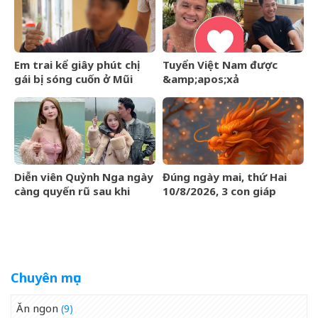
Em trai kể giây phút chị
Tuyển Việt Nam được
gái bị sóng cuốn ở Mũi
&amp;apos;xả
Nghê: &amp;apos;Em chỉ
trại&amp;apos; trước bán
biết kêu các chị bình tĩnh,
kết ASEAN Cup: Quang Hải
thả lỏng người để
về quê bơi cùng con trai,
nổi&amp;apos;
Hai Long có hẹn với Duy
Mạnh
Diễn viên Quỳnh Nga ngày
Đúng ngày mai, thứ Hai
càng quyến rũ sau khi
10/8/2026, 3 con giáp
công khai yêu NSƯT Việt
được Quý Nhân nâng đỡ,
Anh
tài lộc rủng rỉnh, yên tâm
hưởng vinh hoa Phú Quý
Chuyên mục
Ăn ngon
(9)