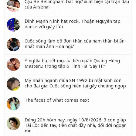
Cậu Be Bellingham bất ngờ xuất hiện tại trận đấu
của Arsenal
Đinh Mạnh Ninh hát rock, Thuận Nguyễn tap
dance với giày lửa
Cuộc sống làm bố đơn thân của nam thần bí ẩn
nhất màn ảnh Hoa ngữ
Ý nghĩa ba tiết mục của liên quân Quang Hùng
MasterD trong tập 6 Tinh Hà “Say Hi”
Mỹ nhân ngành múa SN 1992 bí mật sinh con
cho đại gia: Cuộc sống hiện tại gây choáng ngợp
The faces of what comes next
Đúng 20h hôm nay, ngày 10/8/2026, 3 con giáp
Tài Lộc đến tay, tiền chất đầy nhà, đổi đời ngoạn
mục