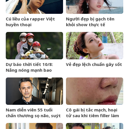
Cú liều của rapper Việt
Người đẹp bị gạch tên
huyền thoại
khỏi show thực tế
Dự báo thời tiết 10/8:
Vẻ đẹp lệch chuẩn gây sốt
Nắng nóng mạnh bao
trùm miền Bắc, Hà Nội có
nơi 38 độ
Nam diễn viên 55 tuổi
Cô gái bị tắc mạch, hoại
chấn thương sọ não, suýt
tử sau khi tiêm filler làm
chết sau tai nạn
đầy rãnh cười ở spa