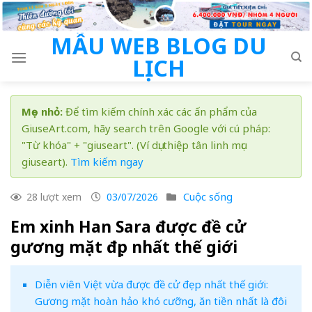
Skip
to
MẪU WEB BLOG DU
content
LỊCH
Mẹo nhỏ:
Để tìm kiếm chính xác các ấn phẩm của
GiuseArt.com, hãy search trên Google với cú pháp:
"Từ khóa" + "giuseart". (Ví dụ: thiệp tân linh mục
giuseart).
Tìm kiếm ngay
Cuộc sống
28 lượt xem
03/07/2026
Em xinh Han Sara được đề cử
gương mặt đẹp nhất thế giới
Diễn viên Việt vừa được đề cử đẹp nhất thế giới:
Gương mặt hoàn hảo khó cưỡng, ăn tiền nhất là đôi