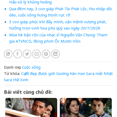
Hậu xử lý khủng hoảng
Qua đêm nay, 3 con giáp Phát Tài Phát Lộc, thu nhập dồi
dào, cuộc sống hưng thịnh rực rỡ
3 con giáp phúc khí đầy mình, vận mệnh vượng phát,
hưởng trọn vinh hoa phú quý sau ngày 20/7/2026
Mùa hè bận rộn của nhạc sĩ Nguyễn Văn Chung: Tham
gia ATVNCG, đóng phim Ốc Mượn Hồn
Danh mục:
Cuộc sống
Từ khóa:
Cụ
đề
đẹp
được
giới
Gương
hân
Han Sara
mắt
Nhật
Sara
thế
Xinh
Bài viết cùng chủ đề: