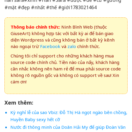
han sara#xinh #Han #Sara #được #đề #cử #gương
#mặt #đẹp #nhất #thế #giới1783021464
Thông báo chính thức:
Ninh Bình Web (thuộc
GiuseArt) không hợp tác với bất kỳ ai để bán giao
diện Wordpress và cũng không bán ở bất kỳ kênh
nào ngoại trừ
Facebook
và
zalo
chính thức.
Chúng tôi chỉ support cho những khách hàng mua
source code chính chủ. Tiền nào của nấy, khách hàng
cân nhắc không nên ham rẻ để mua phải source code
không rõ nguồn gốc và không có support về sau! Xin
cám ơn!
Xem thêm:
Kỳ nghỉ lễ của sao Vbiz: Đỗ Thị Hà ngọt ngào bên chồng,
Huyền Baby sexy hết cỡ
Nước đi thông minh của Doãn Hải My để giúp Đoàn Văn