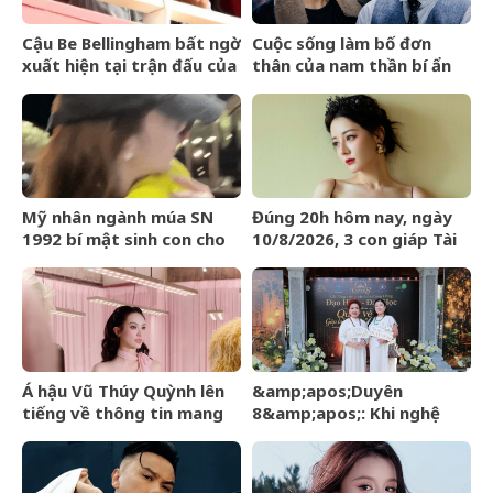
Cậu Be Bellingham bất ngờ
Cuộc sống làm bố đơn
xuất hiện tại trận đấu của
thân của nam thần bí ẩn
Arsenal
nhất màn ảnh Hoa ngữ
Mỹ nhân ngành múa SN
Đúng 20h hôm nay, ngày
1992 bí mật sinh con cho
10/8/2026, 3 con giáp Tài
đại gia: Cuộc sống hiện tại
Lộc đến tay, tiền chất đầy
gây choáng ngợp
nhà, đổi đời ngoạn mục
Á hậu Vũ Thúy Quỳnh lên
&amp;apos;Duyên
tiếng về thông tin mang
8&amp;apos;: Khi nghệ
thai với thiếu gia Đức
thuật đánh thức đạo hiếu
Phạm
– đạo học giữa lòng Hà Nội