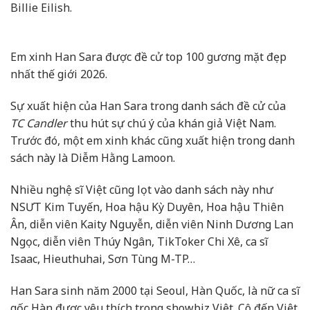
Billie Eilish.
Em xinh Han Sara được đề cử top 100 gương mặt đẹp
nhất thế giới 2026.
Sự xuất hiện của Han Sara trong danh sách đề cử của
TC Candler
thu hút sự chú ý của khán giả Việt Nam.
Trước đó, một em xinh khác cũng xuất hiện trong danh
sách này là Diễm Hằng Lamoon.
Nhiều nghệ sĩ Việt cũng lọt vào danh sách này như
NSƯT Kim Tuyến, Hoa hậu Kỳ Duyên, Hoa hậu Thiên
Ân, diễn viên Kaity Nguyễn, diễn viên Ninh Dương Lan
Ngọc, diễn viên Thúy Ngân, TikToker Chi Xê, ca sĩ
Isaac, Hieuthuhai, Sơn Tùng M-TP…
Han Sara sinh năm 2000 tại Seoul, Hàn Quốc, là nữ ca sĩ
gốc Hàn được yêu thích trong showbiz Việt. Cô đến Việt