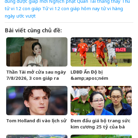
đúng
được
giáp
mới
Nghịch
phạt
Quân
Tài
thăng
thấy
Thu
tử vi 12 con giáp
Tử vi 12 con giáp hôm nay
tử vi hàng
ngày
ước
vượt
Bài viết cùng chủ đề:
Thần Tài mở cửa sau ngày
LĐBĐ Ấn Độ bị
7/8/2026, 3 con giáp ra
&amp;apos;ném
đường đụng trúng hố vàng,
đá&amp;apos; khi định
mỏi tay đếm tiền
mang đội hình B dự giải Vô
địch ĐNÁ của FIFA
Tom Holland đi vào lịch sử
Đem đấu giá bộ trang sức
kim cương 25 tỷ của bà
Trương Mỹ Lan: Mất hết