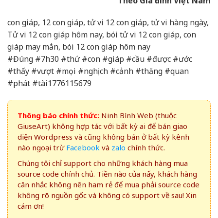
Theo Gia đình Việt Nam
con giáp, 12 con giáp, tử vi 12 con giáp, tử vi hàng ngày,
Tử vi 12 con giáp hôm nay, bói tử vi 12 con giáp, con
giáp may mắn, bói 12 con giáp hôm nay
#Đúng #7h30 #thứ #con #giáp #cầu #được #ước
#thấy #vượt #mọi #nghịch #cảnh #thăng #quan
#phát #tài1776115679
Thông báo chính thức:
Ninh Bình Web (thuộc
GiuseArt) không hợp tác với bất kỳ ai để bán giao
diện Wordpress và cũng không bán ở bất kỳ kênh
nào ngoại trừ
Facebook
và
zalo
chính thức.
Chúng tôi chỉ support cho những khách hàng mua
source code chính chủ. Tiền nào của nấy, khách hàng
cân nhắc không nên ham rẻ để mua phải source code
không rõ nguồn gốc và không có support về sau! Xin
cám ơn!