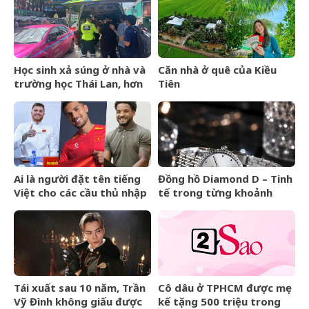
hóa đơn nhưng món đắt
nhất giá 9,4 tỷ
Học sinh xả súng ở nhà và
Căn nhà ở quê của Kiều
trường học Thái Lan, hơn
Tiên
20 người thương vong
Ai là người đặt tên tiếng
Đồng hồ Diamond D – Tinh
Việt cho các cầu thủ nhập
tế trong từng khoảnh
tịch của đội tuyển Việt
khắc
Nam?
Tái xuất sau 10 năm, Trần
Cô dâu ở TPHCM được mẹ
Vỹ Đình không giấu được
kế tặng 500 triệu trong