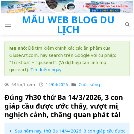
Skip
to
MẪU WEB BLOG DU
content
LỊCH
Mẹo nhỏ:
Để tìm kiếm chính xác các ấn phẩm của
GiuseArt.com, hãy search trên Google với cú pháp:
"Từ khóa" + "giuseart". (Ví dụ: thiệp tân linh mục
giuseart).
Tìm kiếm ngay
Cuộc sống
64 lượt xem
14/04/2026
Đúng 7h30 thứ Ba 14/3/2026, 3 con
giáp cầu được ước thấy, vượt mọi
nghịch cảnh, thăng quan phát tài
Sau hôm nay, thứ Ba 14/4/2026, 3 con giáp cầu được