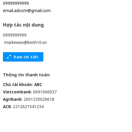
09999999999
email.adsom@gmail.com
Hợp tác nội dung
0999999999
markewex@kenh10.vn
Xem chi tiết
Thông tin thanh toán:
Chủ tài khoản: ABC
Vietcombank
: 0691000037
Agribank
: 2001235020618
ACB
: 2212621541234