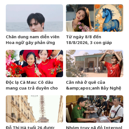
nước mắt
đám cưới, lời phát biểu
‘gây sốt’
Chân dung nam diễn viên
Từ ngày 8/8 đến
Hoa ngữ gây phản ứng
18/8/2026, 3 con giáp
ngược khi than nghèo
được trời ban VẬN MAY
HIẾM CÓ, tiền bạc tự động
kéo về
Độc lạ Cà Mau: Cô dâu
Căn nhà ở quê của
mang cua trả duyên cho
&amp;apos;anh Bảy Nghệ
dàn bê tráp ngày cưới
An&amp;apos; đang nổi
đình đám MXH
Đỗ Thị Hà tuổi 26 được
Nhóm truy nã đỏ Interpol