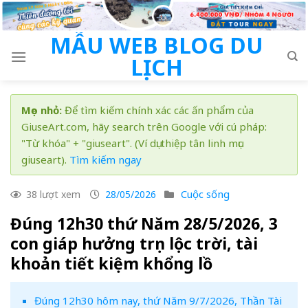
Skip
to
MẪU WEB BLOG DU
content
LỊCH
Mẹo nhỏ:
Để tìm kiếm chính xác các ấn phẩm của
GiuseArt.com, hãy search trên Google với cú pháp:
"Từ khóa" + "giuseart". (Ví dụ: thiệp tân linh mục
giuseart).
Tìm kiếm ngay
Cuộc sống
38 lượt xem
28/05/2026
Đúng 12h30 thứ Năm 28/5/2026, 3
con giáp hưởng trọn lộc trời, tài
khoản tiết kiệm khổng lồ
Đúng 12h30 hôm nay, thứ Năm 9/7/2026, Thần Tài