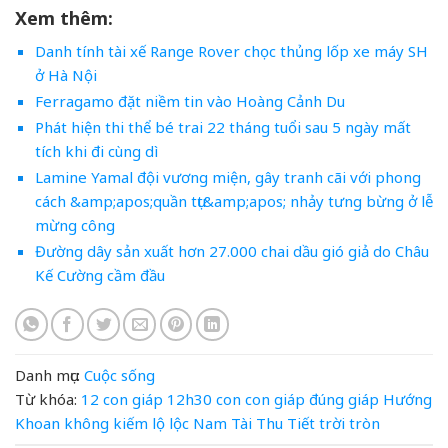
Xem thêm:
Danh tính tài xế Range Rover chọc thủng lốp xe máy SH
ở Hà Nội
Ferragamo đặt niềm tin vào Hoàng Cảnh Du
Phát hiện thi thể bé trai 22 tháng tuổi sau 5 ngày mất
tích khi đi cùng dì
Lamine Yamal đội vương miện, gây tranh cãi với phong
cách &amp;apos;quần tụt&amp;apos; nhảy tưng bừng ở lễ
mừng công
Đường dây sản xuất hơn 27.000 chai dầu gió giả do Châu
Kế Cường cầm đầu
Danh mục:
Cuộc sống
Từ khóa:
12 con giáp
12h30
con
con giáp
đúng
giáp
Hướng
Khoan
không
kiếm
lộ
lộc
Nam
Tài
Thu
Tiết
trời
tròn