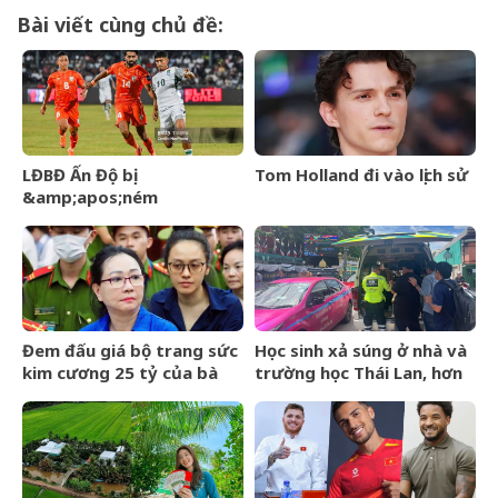
Bài viết cùng chủ đề:
LĐBĐ Ấn Độ bị
Tom Holland đi vào lịch sử
&amp;apos;ném
đá&amp;apos; khi định
mang đội hình B dự giải Vô
địch ĐNÁ của FIFA
Đem đấu giá bộ trang sức
Học sinh xả súng ở nhà và
kim cương 25 tỷ của bà
trường học Thái Lan, hơn
Trương Mỹ Lan: Mất hết
20 người thương vong
hóa đơn nhưng món đắt
nhất giá 9,4 tỷ