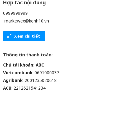
Hợp tác nội dung
0999999999
markewex@kenh10.vn
Xem chi tiết
Thông tin thanh toán:
Chủ tài khoản: ABC
Vietcombank
: 0691000037
Agribank
: 2001235020618
ACB
: 2212621541234