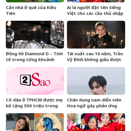
Căn nhà ở quê của Kiều
Ai là người đặt tên tiếng
Tiên
Việt cho các cầu thủ nhập
tịch của đội tuyển Việt
Nam?
Đồng hồ Diamond D – Tinh
Tái xuất sau 10 năm, Trần
tế trong từng khoảnh
Vỹ Đình không giấu được
khắc
nước mắt
Cô dâu ở TPHCM được mẹ
Chân dung nam diễn viên
kế tặng 500 triệu trong
Hoa ngữ gây phản ứng
đám cưới, lời phát biểu
ngược khi than nghèo
‘gây sốt’