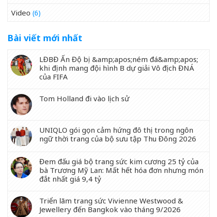
Video
(6)
Bài viết mới nhất
LĐBĐ Ấn Độ bị &amp;apos;ném đá&amp;apos;
khi định mang đội hình B dự giải Vô địch ĐNÁ
của FIFA
Tom Holland đi vào lịch sử
UNIQLO gói gọn cảm hứng đô thị trong ngôn
ngữ thời trang của bộ sưu tập Thu Đông 2026
Đem đấu giá bộ trang sức kim cương 25 tỷ của
bà Trương Mỹ Lan: Mất hết hóa đơn nhưng món
đắt nhất giá 9,4 tỷ
Triển lãm trang sức Vivienne Westwood &
Jewellery đến Bangkok vào tháng 9/2026