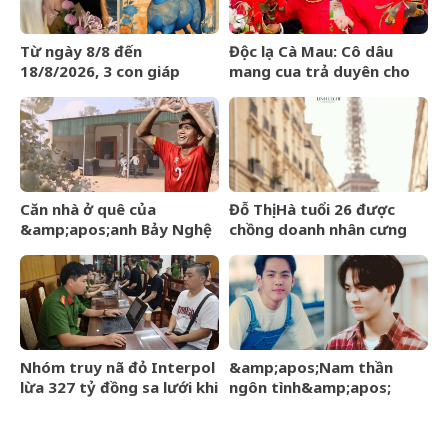
Từ ngày 8/8 đến
Độc lạ Cà Mau: Cô dâu
18/8/2026, 3 con giáp
mang cua trả duyên cho
được trời ban VẬN MAY
dàn bê tráp ngày cưới
HIẾM CÓ, tiền bạc tự động
kéo về
Căn nhà ở quê của
Đỗ Thị Hà tuổi 26 được
&amp;apos;anh Bảy Nghệ
chồng doanh nhân cưng
An&amp;apos; đang nổi
chiều, nhan sắc ngày càng
đình đám MXH
rạng rỡ
Nhóm truy nã đỏ Interpol
&amp;apos;Nam thần
lừa 327 tỷ đồng sa lưới khi
ngôn tình&amp;apos;
ẩn náu ở Bắc Ninh
từng làm nghề giao báo,
U60 vẫn như thanh niên