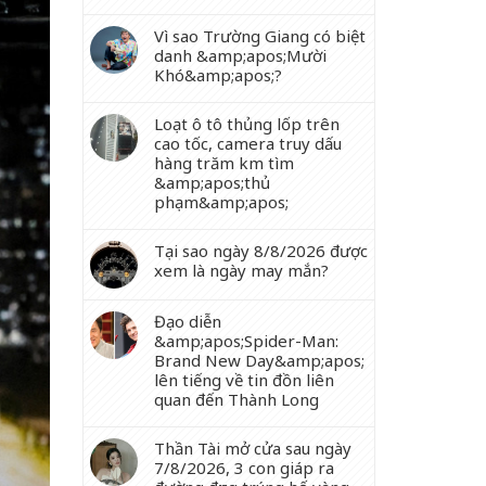
Vì sao Trường Giang có biệt
danh &amp;apos;Mười
Khó&amp;apos;?
Loạt ô tô thủng lốp trên
cao tốc, camera truy dấu
hàng trăm km tìm
&amp;apos;thủ
phạm&amp;apos;
Tại sao ngày 8/8/2026 được
xem là ngày may mắn?
Đạo diễn
&amp;apos;Spider-Man:
Brand New Day&amp;apos;
lên tiếng về tin đồn liên
quan đến Thành Long
Thần Tài mở cửa sau ngày
7/8/2026, 3 con giáp ra