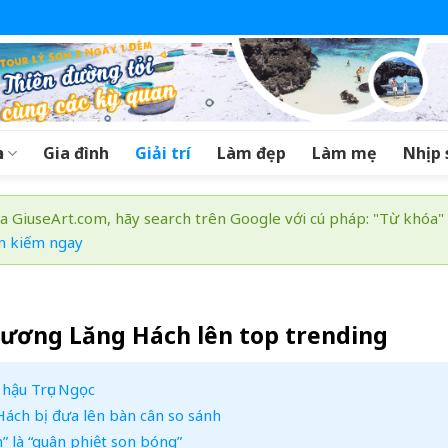
a
Gia đình
Giải trí
Làm đẹp
Làm mẹ
Nhịp 
a GiuseArt.com, hãy search trên Google với cú pháp: "Từ khóa"
m kiếm ngay
rương Lăng Hách lên top trending
hậu Trục Ngọc
ách bị đưa lên bàn cân so sánh
 là “quân phiệt son bóng”