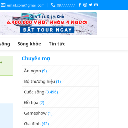
email.com@gmail.com
097777777
sống
Sống khỏe
Tin tức
Chuyên mục
 +
Ăn ngon
(9)
Bộ thương hiệu
(1)
Cuộc sống
(3.496)
Đồ họa
(2)
Gameshow
(1)
Gia đình
(42)