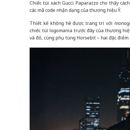
Chiếc túi xách Gucci Paparazzo cho thấy cá
các mã code nhận dạng của thương hiệu Ý.
Thiết kế không hề được trang trí với monog
chiếc túi logomania trước đây của thương hiệ
và đỏ, cùng phụ tùng Horsebit – hai đặc điểm