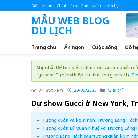
Skip
Điều khoản
Chính sách
Bản quyền
Liên hệ
to
MẪU WEB BLOG
content
DU LỊCH
Trang chủ
Ăn ngon
Cuộc sống
Đồ họ
Mẹo nhỏ:
Để tìm kiếm chính xác các ấn phẩm củ
"giuseart". (Ví dụ: thiệp tân linh mục giuseart).
Tì
Giải trí
37 lượt xem
20/05/2026
Dự show Gucci ở New York, T
Tướng quân và kem nền: Trương Lăng Hách 
Tướng quân Lý Quân Nhuệ và Trương Lăng H
Trương Lăng Hách sau “tướng quân kem nền”