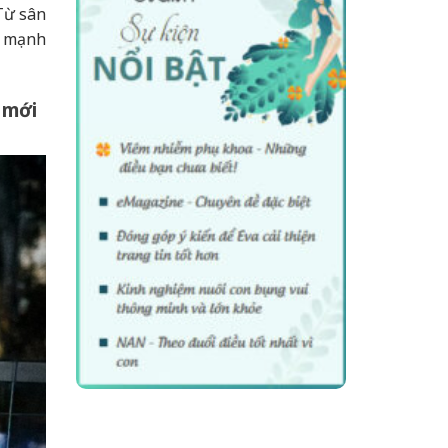
Từ sân
g mạnh
 mới