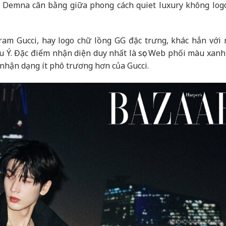
ch Demna cân bằng giữa phong cách quiet luxury không log
ram Gucci, hay logo chữ lồng GG đặc trưng, khác hẳn với
u Ý. Đặc điểm nhận diện duy nhất là sọc Web phối màu xanh 
 nhận dạng ít phô trương hơn của Gucci.