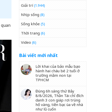
Giải trí
(1.944)
Nhịp sống
(8)
Sống khỏe
(5)
ộ quan
Thời trang
(6)
Video
(6)
Bài viết mới nhất
Lời khai của bảo mẫu bạo
hành hai cháu bé 2 tuổi ở
trường mầm non tại
TPHCM
Đúng 6h sáng thứ Bảy
8/8/2026, Thần Tài chỉ đích
danh 3 con giáp rơi trúng
hố vàng, tiền bạc ùa về nhà
như lũ cuốn