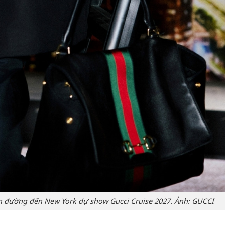
n đường đến New York dự show Gucci Cruise 2027. Ảnh: GUCCI