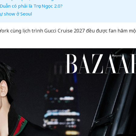
ẫn có phải là Trục Ngọc 2.0?
ự show ở Seoul
York cùng lịch trình Gucci Cruise 2027 đều được fan hâm m