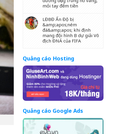
đường đụng trúng hố vàng,
mỏi tay đếm tiền
LĐBĐ Ấn Độ bị
&amp;apos;ném
đá&amp;apos; khi định
mang đội hình B dự giải Vô
địch ĐNÁ của FIFA
Quảng cáo Hosting
Quảng cáo Google Ads