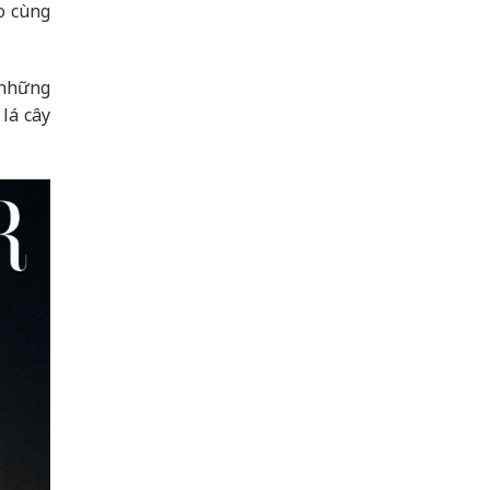
o cùng
 những
lá cây