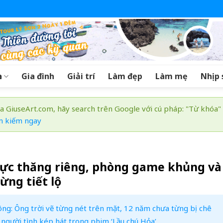
a
Gia đình
Giải trí
Làm đẹp
Làm mẹ
Nhịp 
a GiuseArt.com, hãy search trên Google với cú pháp: "Từ khóa"
m kiếm ngay
rực thăng riêng, phòng game khủng và
ừng tiết lộ
hông: Ông trời vẽ từng nét trên mặt, 12 năm chưa từng bị chê
người tình kép hát trong phim ‘Lầu chú Hỏa’