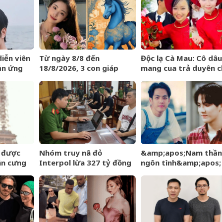
iễn viên
Từ ngày 8/8 đến
Độc lạ Cà Mau: Cô dâu
ản ứng
18/8/2026, 3 con giáp
mang cua trả duyên 
nghèo
được trời ban VẬN MAY
dàn bê tráp ngày cướ
HIẾM CÓ, tiền bạc tự
động kéo về
6 được
Nhóm truy nã đỏ
&amp;apos;Nam thần
ân cưng
Interpol lừa 327 tỷ đồng
ngôn tình&amp;apos;
ngày càng
sa lưới khi ẩn náu ở Bắc
từng làm nghề giao b
Ninh
U60 vẫn như thanh ni