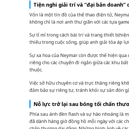
Tiện nghi giải trí và “đại bản doanh”
Vốn là một tín đồ của thể thao điện tử, Neym
không chỉ là nơi anh thư giãn với các tựa game
Sự tỉ mỉ trong cách bài trí và trang thiết bị h
thiếu trong cuộc sống, giúp anh giải tỏa áp l
Sự xa hoa của Neymar còn được thể hiện qua c
riêng cho các chuyến đi ngắn giữa các khu b
thuộc.
Việc sở hữu chuyên cơ và trực thăng riêng khôn
đảm bảo sự riêng tư, tránh khỏi sự săn đón g
Nỗ lực trở lại sau bóng tối chấn thư
Phía sau ánh đèn flash và sự hào nhoáng là m
đã dành hàng giờ đồng hồ mỗi ngày với các chu
chấn thương dai dẳng. Những hình ảnh về các b