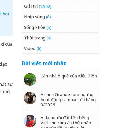
Giải trí
(1.940)
à hot
Nhịp sống
(8)
Sống khỏe
(5)
Thời trang
(6)
xỉ của
Video
(6)
Bài viết mới nhất
 đạo
Căn nhà ở quê của Kiều Tiên
hất sự
trọng
Ariana Grande tạm ngưng
hoạt động ca nhạc từ tháng
9/2026
Ai là người đặt tên tiếng
Việt cho các cầu thủ nhập
tịch của đội tuyển Việt