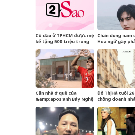
Cô dâu ở TPHCM được mẹ
Chân dung nam d
kế tặng 500 triệu trong
Hoa ngữ gây ph
đám cưới, lời phát biểu
ngược khi than 
‘gây sốt’
Căn nhà ở quê của
Đỗ Thị Hà tuổi 2
&amp;apos;anh Bảy Nghệ
chồng doanh nh
An&amp;apos; đang nổi
chiều, nhan sắc 
đình đám MXH
rạng rỡ