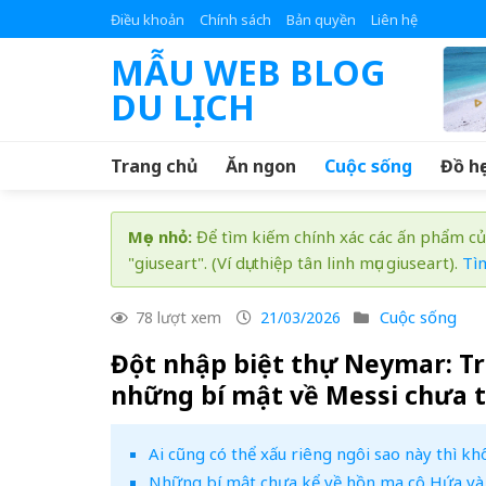
Skip
Điều khoản
Chính sách
Bản quyền
Liên hệ
to
MẪU WEB BLOG
content
DU LỊCH
Trang chủ
Ăn ngon
Cuộc sống
Đồ họ
Mẹo nhỏ:
Để tìm kiếm chính xác các ấn phẩm củ
"giuseart". (Ví dụ: thiệp tân linh mục giuseart).
Tì
Cuộc sống
78 lượt xem
21/03/2026
Đột nhập biệt thự Neymar: T
những bí mật về Messi chưa t
Ai cũng có thể xấu riêng ngôi sao này thì k
Những bí mật chưa kể về hồn ma cô Hứa và 