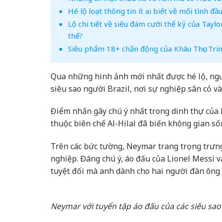
Hé lộ loạt thông tin ít ai biết về mối tình đ
Lộ chi tiết về siêu đám cưới thế kỷ của Taylo
thế?
Siêu phẩm 18+ chấn động của Khâu Thục Tri
Qua những hình ảnh mới nhất được hé lộ, ngườ
siêu sao người Brazil, nơi sự nghiệp sân cỏ 
Điểm nhấn gây chú ý nhất trong dinh thự của N
thuộc biên chế Al-Hilal đã biến không gian s
Trên các bức tường, Neymar trang trọng trưng
nghiệp. Đáng chú ý, áo đấu của Lionel Messi và
tuyệt đối mà anh dành cho hai người đàn ông đ
Neymar với tuyển tập áo đấu của các siêu sao t