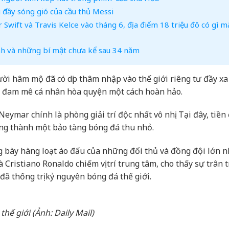
ầu đầy sóng gió của cầu thủ Messi
r Swift và Travis Kelce vào tháng 6, địa điểm 18 triệu đô có gì m
nh và những bí mật chưa kể sau 34 năm
i hâm mộ đã có dịp thâm nhập vào thế giới riêng tư đầy xa 
và đam mê cá nhân hòa quyện một cách hoàn hảo.
eymar chính là phòng giải trí độc nhất vô nhị. Tại đây, tiền
ống thành một bảo tàng bóng đá thu nhỏ.
 bày hàng loạt áo đấu của những đối thủ và đồng đội lớn n
 Cristiano Ronaldo chiếm vị trí trung tâm, cho thấy sự trân 
ã thống trị kỷ nguyên bóng đá thế giới.
hế giới (Ảnh: Daily Mail)