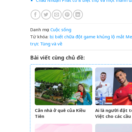
Châu Nhuận Phát có 8 biệt thự và một mảnh đ
Danh mục:
Cuộc sống
Từ khóa:
bị
biết
chữa
đột
game
khủng
lộ
mắt
Me
trực
Tùng
và
về
Bài viết cùng chủ đề:
Căn nhà ở quê của Kiều
Ai là người đặt t
Tiên
Việt cho các cầu
tịch của đội tuyể
Nam?