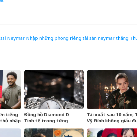
ất
ssi
Neymar
Nhập
những
phong
riêng
tài sản neymar
thăng
Th
ên tiếng
Đồng hồ Diamond D –
Tái xuất sau 10 năm, 
 thủ nhập
Tinh tế trong từng
Vỹ Đình không giấu đ
n Việt
khoảnh khắc
nước mắt