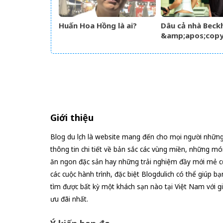
Huấn Hoa Hồng là ai?
Dâu cả nhà Beckh
&amp;apos;cop
phong cách mẹ c
Victoria giữa só
tộc
Giới thiệu
Blog du lịch là website mang đến cho mọi người nhữn
thông tin chi tiết về bản sắc các vùng miền, những mó
ăn ngon đặc sản hay những trải nghiệm đầy mới mẻ c
các cuộc hành trình, đặc biệt Blogdulich có thể giúp bạ
tìm được bất kỳ một khách sạn nào tại Việt Nam với g
ưu đãi nhất.