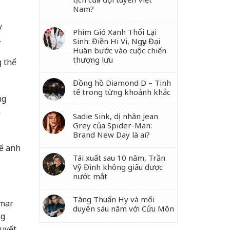
Nam?
y
Phim Gió Xanh Thổi Lại
.
Sinh: Điền Hi Vi, Ngụy Đại
Huân bước vào cuộc chiến
thượng lưu
g thể
Đồng hồ Diamond D – Tinh
tế trong từng khoảnh khắc
ng
n
Sadie Sink, dị nhân Jean
Grey của Spider-Man:
Brand New Day là ai?
để anh
Tái xuất sau 10 năm, Trần
Vỹ Đình không giấu được
nước mắt
Tăng Thuấn Hy và mối
ymar
duyên sáu năm với Cửu Môn
ng
quyết