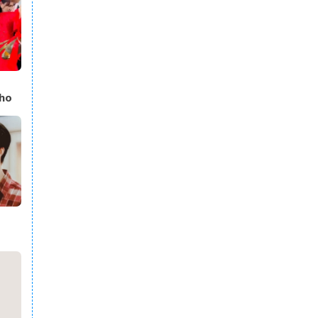
cho
i
áo,
ên