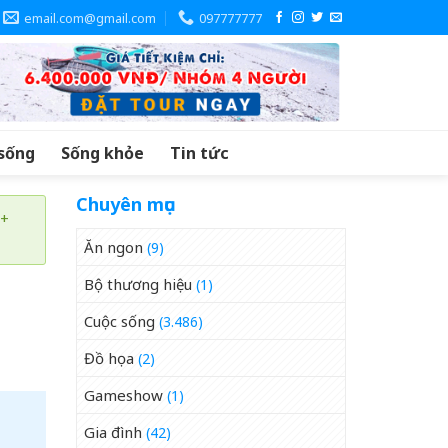
email.com@gmail.com
097777777
sống
Sống khỏe
Tin tức
Chuyên mục
 +
Ăn ngon
(9)
Bộ thương hiệu
(1)
Cuộc sống
(3.486)
Đồ họa
(2)
Gameshow
(1)
Gia đình
(42)