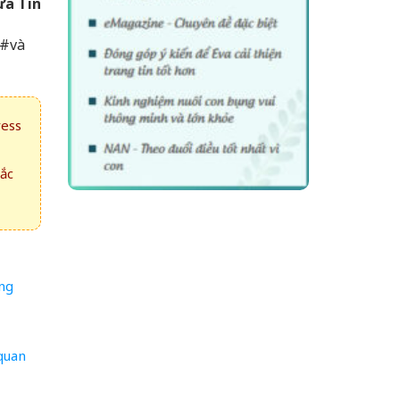
ưa Tin
 #và
ress
hắc
ớng
 quan