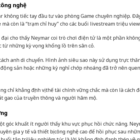
 công nghệ
ar không tiếc tay đầu tư vào phòng Game chuyên nghiệp. Đâ
 mà còn là “trạm chỉ huy” cho các buổi livestream triệu view
iện đại cho thấy Neymar coi trò chơi điện tử là một phần khôn
ực từ những kỳ vọng khổng lồ trên sân cỏ.
ách anh di chuyển. Hình ảnh siêu sao này sử dụng trực thă
ất động sản hoặc những kỳ nghỉ chớp nhoáng đã trở nên que
g chỉ khẳng định vị thế tài chính vững chắc mà còn là cách 
ắt gao của truyền thông và người hâm mộ.
ơng
ột góc khuất ít người thấy khu vực phục hồi chức năng. Ne
yên gia y tế và thiết bị công nghệ cao để hồi phục sau nhữ
uổi tập trị liệu nghiêm túc là lời khẳng định đanh thép về 