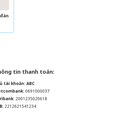
 đàn
ông tin thanh toán:
ủ tài khoản: ABC
etcombank
: 0691000037
ribank
: 2001235020618
B
: 2212621541234