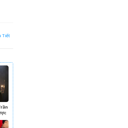
u
Tiết
Trần
ược