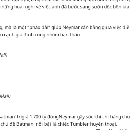
p những hoài nghi về việc anh đã bước sang sườn dốc bên kia
g, mà là một “pháo đài” giúp Neymar cân bằng giữa việc điều 
ên cạnh gia đình cùng nhóm bạn thân.
il)
Mail)
tman’ trị giá 1.700 tỷ đồng
Neymar gây sốc khi chi hàng chụ
chủ đề Batman, nổi bật là chiếc Tumbler huyền thoại.