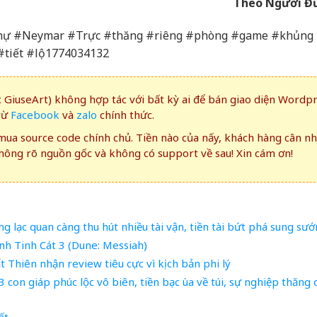
Theo Người Đ
#thự #Neymar #Trực #thăng #riêng #phòng #game #khủng
tiết #lộ1774034132
GiuseArt) không hợp tác với bất kỳ ai để bán giao diện Wordp
rừ
Facebook
và
zalo
chính thức.
ua source code chính chủ. Tiền nào của nấy, khách hàng cân n
ông rõ nguồn gốc và không có support về sau! Xin cám ơn!
g lạc quan càng thu hút nhiều tài vận, tiền tài bứt phá sung sư
h Tinh Cát 3 (Dune: Messiah)
 Thiên nhận review tiêu cực vì kịch bản phi lý
 con giáp phúc lộc vô biên, tiền bạc ùa về túi, sự nghiệp thăng