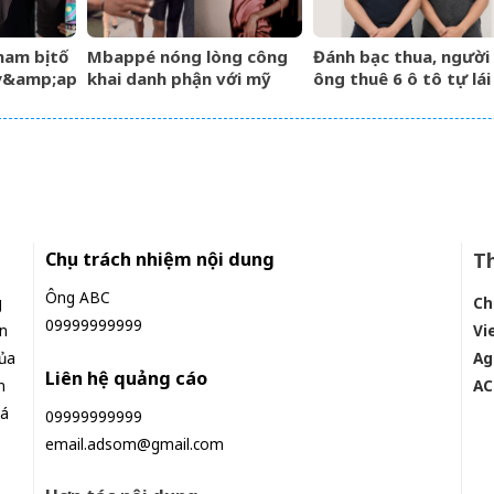
am bị tố
Mbappé nóng lòng công
Đánh bạc thua, người
y&amp;apos;
khai danh phận với mỹ
ông thuê 6 ô tô tự lái
hồng –
nhân Ester Expósito lắm
mang cầm cố
ng gió gia
rồi
Chịu trách nhiệm nội dung
Th
Ông ABC
g
Ch
09999999999
n
Vi
ủa
Ag
Liên hệ quảng cáo
n
AC
iá
09999999999
email.adsom@gmail.com